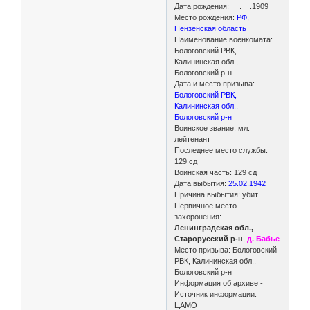
Дата рождения: __.__.1909
Место рождения:
РФ,
Пензенская область
Наименование военкомата:
Бологовский РВК,
Калининская обл.,
Бологовский р-н
Дата и место призыва:
Бологовский РВК,
Калининская обл.,
Бологовский р-н
Воинское звание: мл.
лейтенант
Последнее место службы:
129 сд
Воинская часть: 129 сд
Дата выбытия:
25.02.1942
Причина выбытия: убит
Первичное место
захоронения:
Ленинградская обл.,
Старорусский р-н
,
д. Бабье
Место призыва: Бологовский
РВК, Калининская обл.,
Бологовский р-н
Информация об архиве -
Источник информации:
ЦАМО