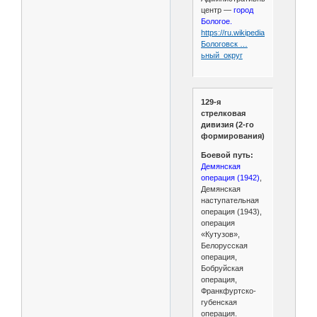
центр —
город
Бологое.
https://ru.wikipedia.org/wiki/
Бологовск …
ьный_округ
129-я
стрелковая
дивизия (2-го
формирования)
Боевой путь:
Демянская
операция (1942)
,
Демянская
наступательная
операция (1943),
операция
«Кутузов»,
Белорусская
операция,
Бобруйская
операция,
Франкфуртско-
губенская
операция.