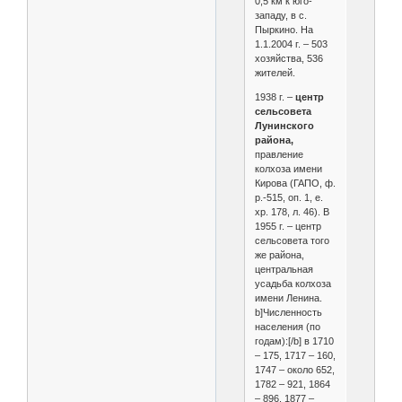
0,5 км к юго-
западу, в с.
Пыркино. На
1.1.2004 г. – 503
хозяйства, 536
жителей.
1938 г. –
центр
сельсовета
Лунинского
района,
правление
колхоза имени
Кирова (ГАПО, ф.
р.-515, оп. 1, е.
хр. 178, л. 46). В
1955 г. – центр
сельсовета того
же района,
центральная
усадьба колхоза
имени Ленина.
b]Численность
населения (по
годам):[/b] в 1710
– 175, 1717 – 160,
1747 – около 652,
1782 – 921, 1864
– 896, 1877 –