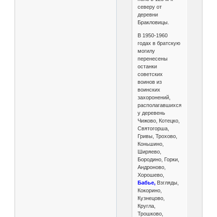
северу от
деревни
Бракловицы.
В 1950-1960
годах в братскую
могилу
перенесены
останки
советских
воинов из
воинских
захоронений,
располагавшихся
у деревень
Чижово, Котецко,
Святогорша,
Гривы, Трохово,
Коньшино,
Ширяево,
Бородино, Горки,
Андроново,
Хорошево,
Бабье,
Взгляды,
Кокорино,
Кузнецово,
Кругла,
Трошково,