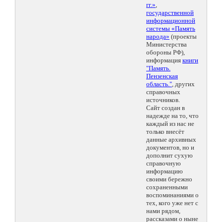
гг.»
,
государственной
информационной
системы «Память
народа»
(проекты
Министерства
обороны РФ),
информация
книги
"Память.
Пензенская
область."
, других
справочных
источников.
Сайт создан в
надежде на то, что
каждый из нас не
только внесёт
данные архивных
документов, но и
дополнит сухую
справочную
информацию
своими бережно
сохраненными
воспоминаниями о
тех, кого уже нет с
нами рядом,
рассказами о ныне