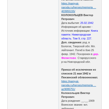
https://pamyat-
naroda.ru/heroes/memoria …
403955155/
КОЛОКОЛЬЦЕВ Виктор
Петрович
Дата выбытия:
25.02.1942
Информация об архиве -
Источник информации:
Книга
памяти. Нижегородская
область. Том 9, стр. 227.
Доп. сведения:
род. в
Бологое, Тверской обл. Мл.
лейтенант. Погиб в бою 25
февр. 1942. Похоронен в
дер.
Фелистово
Старорусского
р-на Новгородской обл.
Приказ об исключении из
списков 21 мая 1942 в
Пензенский облвоенкомат.
https://pamyat-
naroda.ru/heroes/memoria …
az9095751/
Колокольцев Виктор
Петрович
Дата рождения: __.__.1909
Воинское звание: мл.
лейтенант