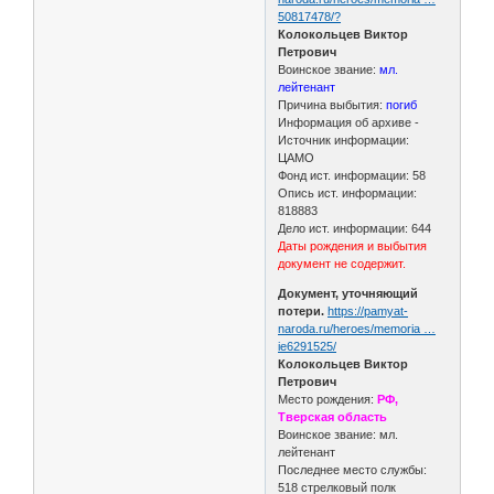
50817478/?
Колокольцев Виктор
Петрович
Воинское звание:
мл.
лейтенант
Причина выбытия:
погиб
Информация об архиве -
Источник информации:
ЦАМО
Фонд ист. информации: 58
Опись ист. информации:
818883
Дело ист. информации: 644
Даты рождения и выбытия
документ не содержит.
Документ, уточняющий
потери.
https://pamyat-
naroda.ru/heroes/memoria …
ie6291525/
Колокольцев Виктор
Петрович
Место рождения:
РФ,
Тверская область
Воинское звание: мл.
лейтенант
Последнее место службы:
518 стрелковый полк