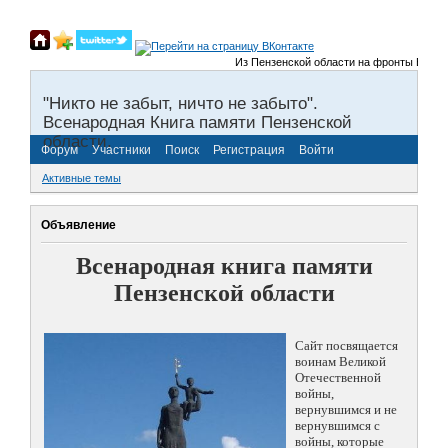
Из Пензенской области на фронты Великой От
"Никто не забыт, ничто не забыто".
Всенародная Книга памяти Пензенской
области.
Форум
Участники
Поиск
Регистрация
Войти
Активные темы
Объявление
Всенародная книга памяти
Пензенской области
Сайт посвящается
воинам Великой
Отечественной
войны,
вернувшимся и не
вернувшимся с
войны, которые