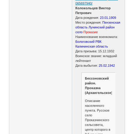
065697940/
Колокольцев Виктор
Петрович
Дата рождения:
23.01.1909
Место рождения:
Пензенская
область Лунинский район
село
Проказие
Наименование военкомата:
Бологовский РВК
Калининская область
Дата призыва: 15.12.1932
Воинское звание: младший
лейтенант
Дата выбытия:
25.02.1942
Бессоновский
район.
Проказна
(Архангельское)
Описание
населенного
пункта. Русское
село
Проказнинского
сельсовета,
центр которого в