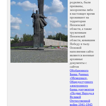
родились, были
призваны,
захоронены либо
в настоящее время
проживают на
территории
Пензенской
области, а также
труженикам
Пензенской
области, ковавшим
Победу в тылу.
Основой
наполнения сайта
являются военные
архивные
документы с
сайтов
Обобщенного
Банка Данных
«Мемориал»
,
Общедоступного
электронного
банка документов
«Подвиг Народа в
Великой
Отечественной
войне 1941-1945