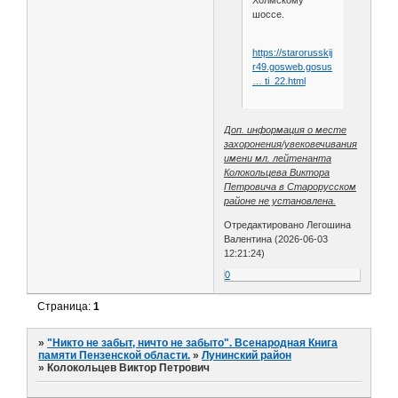
Холмскому
шоссе.
https://starorusskij-
r49.gosweb.gosuslu
… ti_22.html
Доп. информация о месте
захоронения/увековечивания
имени мл. лейтенанта
Колокольцева Виктора
Петровича в Старорусском
районе не установлена.
Отредактировано Легошина
Валентина (2026-06-03
12:21:24)
0
Страница:
1
»
"Никто не забыт, ничто не забыто". Всенародная Книга
памяти Пензенской области.
»
Лунинский район
»
Колокольцев Виктор Петрович