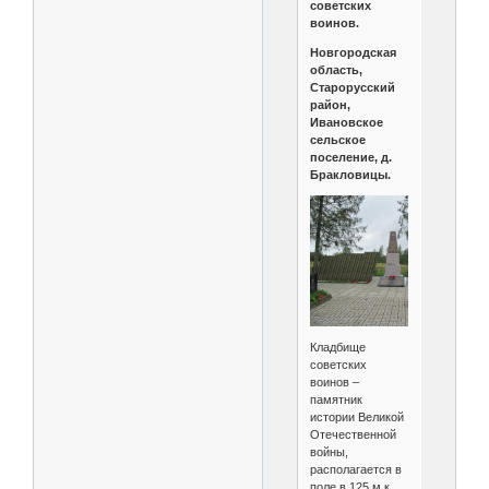
советских
воинов.
Новгородская
область,
Старорусский
район,
Ивановское
сельское
поселение, д.
Бракловицы.
Кладбище
советских
воинов –
памятник
истории Великой
Отечественной
войны,
располагается в
поле в 125 м к