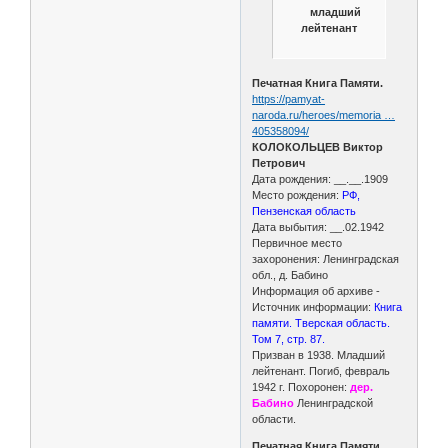
младший
лейтенант
Печатная Книга Памяти.
https://pamyat-
naroda.ru/heroes/memoria …
405358094/
КОЛОКОЛЬЦЕВ Виктор
Петрович
Дата рождения: __.__.1909
Место рождения:
РФ,
Пензенская область
Дата выбытия: __.02.1942
Первичное место
захоронения: Ленинградская
обл., д. Бабино
Информация об архиве -
Источник информации:
Книга
памяти. Тверская область.
Том 7, стр. 87.
Призван в 1938. Младший
лейтенант. Погиб, февраль
1942 г. Похоронен:
дер.
Бабино
Ленинградской
области.
Печатная Книга Памяти.