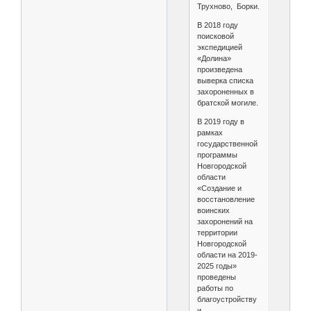
Трухново, Борки.
В 2018 году
поисковой
экспедицией
«Долина»
произведена
выверка списка
захороненных в
братской могиле.
В 2019 году в
рамках
государственной
программы
Новгородской
области
«Создание и
восстановление
воинских
захоронений на
территории
Новгородской
области на 2019-
2025 годы»
проведены
работы по
благоустройству
и