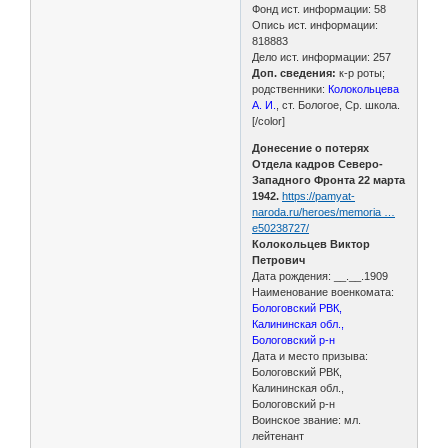
Фонд ист. информации: 58
Опись ист. информации:
818883
Дело ист. информации: 257
Доп. сведения:
к-р роты;
родственники:
Колокольцева
А. И.
, ст. Бологое, Ср. школа.
[/color]
Донесение о потерях
Отдела кадров Северо-
Западного Фронта 22 марта
1942.
https://pamyat-
naroda.ru/heroes/memoria …
e50238727/
Колокольцев Виктор
Петрович
Дата рождения: __.__.1909
Наименование военкомата:
Бологовский РВК,
Калининская обл.,
Бологовский р-н
Дата и место призыва:
Бологовский РВК,
Калининская обл.,
Бологовский р-н
Воинское звание: мл.
лейтенант