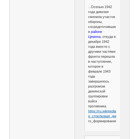
...Осенью 1942
года дивизия
сменила участок
обороны,
сосредоточившись
в
районе
Цемена,
откуда в
декабре 1942
года вместе с
другими частями
фронта перешла
в наступление,
которое в
феврале 1943
года
завершилось
разгромом
демянской
группировки
войск
противника.
https://ru.wikipedia.org/wiki/129-
я_стрелковая_дивизия_
(2-
го_формирования)