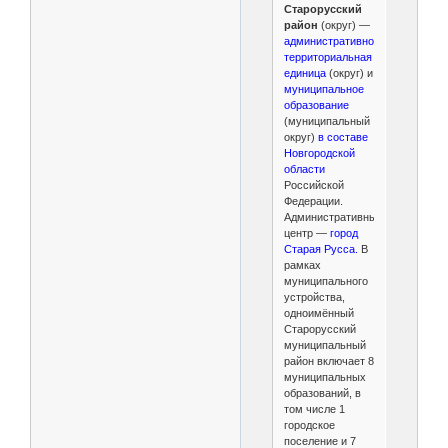
Старорусский
район
(округ) —
административно-
территориальная
единица
(округ) и
муниципальное
образование
(муниципальный
округ)
в составе
Новгородской
области
Российской
Федерации.
Административный
центр —
город
Старая Русса.
В
рамках
муниципального
устройства,
одноимённый
Старорусский
муниципальный
район включает 8
муниципальных
образований, в
том числе 1
городское
поселение и 7