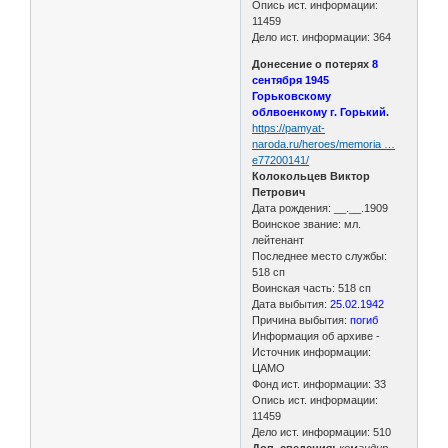
Опись ист. информации:
11459
Дело ист. информации: 364
Донесение о потерях
8
сентября 1945
Горьковскому
облвоенкому г. Горький
.
https://pamyat-
naroda.ru/heroes/memoria …
e77200141/
Колокольцев Виктор
Петрович
Дата рождения: __.__.1909
Воинское звание: мл.
лейтенант
Последнее место службы:
518 сп
Воинская часть: 518 сп
Дата выбытия:
25.02.1942
Причина выбытия:
погиб
Информация об архиве -
Источник информации:
ЦАМО
Фонд ист. информации: 33
Опись ист. информации:
11459
Дело ист. информации: 510
Доп. сведения:
командир