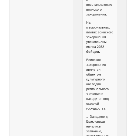
восстановлению
воинского
захоронения.
На
мемориальных
плитах воинского
захоронения
увековечены
имена
2252
бойцов.
Воинское
захоронение
является
объектом
культурного
наследия
регионального
значения и
находится под
охраной
государства.
.. Западнее д.
Бракловицы
начались
затяжные,