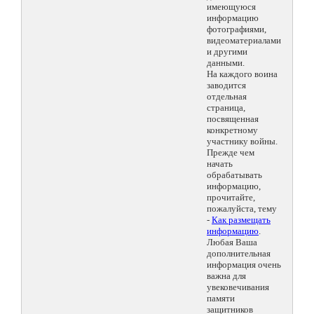
имеющуюся
информацию
фотографиями,
видеоматериалами
и другими
данными.
На каждого воина
заводится
отдельная
страница,
посвященная
конкретному
участнику войны.
Прежде чем
начать
обрабатывать
информацию,
прочитайте,
пожалуйста, тему
-
Как размещать
информацию
.
Любая Ваша
дополнительная
информация очень
важна для
увековечивания
памяти
защитников