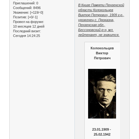
Приглашений:
0
В Книге Памяти Пензенской
Сообщений:
8496
области Колокольцев
Уважение:
[+119/-0]
Виктор Петрович, 1909 г.р.,
Позитив:
[+0/-1]
уроженец с. Проказна,
Провел на форуме:
Пензенская обл.,
10 месяцев 12 дней
Бессоновский р-н, мл.
Последний визит:
лейтенант, не значится.
Сегодня 14:24:25
Колокольцев
Виктор
Петрович
23.01.1909 -
25.02.1942