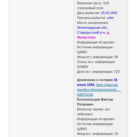
Воинская часть: 518
стрелковый полк
Дата выбытия:
25.02.1942
Причина выбытия:
убит
Место захоронения:
Ленинградская обл.,
Старорусский р-н
,
д.
Фелистово
Информация об архиве -
Источник информации:
ЦАМО
Фонд ист. информации: 58
Опись ист. информации:
818883
Дело ист. информации: 723
Донесение о потерях
16
июля 1945.
https://pamyat-
naroda.ru/heroes/memoria …
ie8675216/
Колокольцев Виктор
Петрович
Воинское звание: мл.
лейтенант
Информация об архиве -
Источник информации:
ЦАМО
Фонд ист. информации: 33