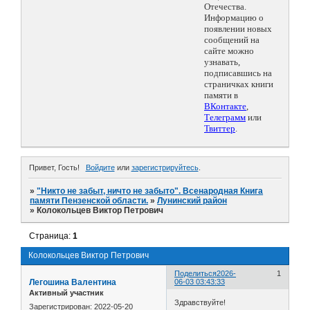
Отечества.
Информацию о
появлении новых
сообщений на
сайте можно
узнавать,
подписавшись на
страничках книги
памяти в
ВКонтакте
,
Телеграмм
или
Твиттер
.
Привет, Гость!
Войдите
или
зарегистрируйтесь
.
»
"Никто не забыт, ничто не забыто". Всенародная Книга
памяти Пензенской области.
»
Лунинский район
»
Колокольцев Виктор Петрович
Страница:
1
Колокольцев Виктор Петрович
Поделиться
2026-
1
Легошина Валентина
06-03 03:43:33
Активный участник
Здравствуйте!
Зарегистрирован
: 2022-05-20