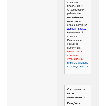
сельских
поселений В
Старорусском
районе
288
населённых
пунктов
, в
списке которых:
деревня Бабье,
население: 9
человек,
Ивановское
сельское
поселение;
Фелистово в
списке не
установлено.
https://ru.wikipedia.org/wiki/
Старорусский_район
О возможном
месте
захоронения.
Кладбище