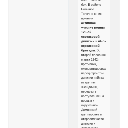
ожесточенные
бои. В районе
Большое
Толочно в них
приняли
активное
участие воины
129-ой
стрелковой
дивизии
и
44-ой
стрелковой
бригады.
Во
второй половине
марта 1942 г.
противник,
сконцентрировав
перед фронтом
дивизии войска
из группы
«Зейдлиц»,
перешел в
наступление на
прорыв к
окруженной
Демянской
группировке и
отбросил части
дивизии к