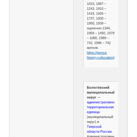
1015, 1897 –
1243, 1910 –
1418, 1926 –
1737, 1930 –
1950, 1939 –
оценочно 1344,
1959 – 1450, 1979
– 1080, 1989 –
742, 1996 – 742
жителя.
https://penza-
history.ru/location/prokazna/
Болого́вский
муниципальный
округ
—
административно-
территориальная
единица
(муниципальный
округ) в
Тверской
области России.
Административный