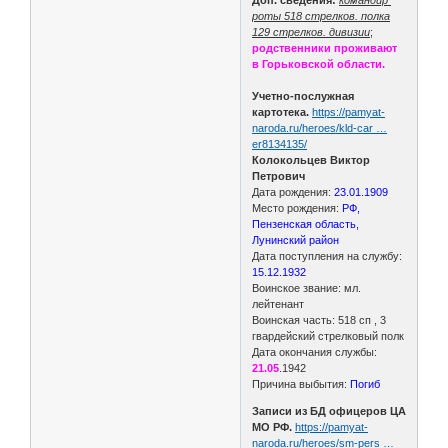
роты 518 стрелков. полка
129 стрелков. дивизии
;
родственники проживают
в Горьковской области.
Учетно-послужная
картотека.
https://pamyat-
naroda.ru/heroes/kld-car …
er8134135/
Колокольцев Виктор
Петрович
Дата рождения:
23.01.1909
Место рождения:
РФ,
Пензенская область,
Лунинский район
Дата поступления на службу:
15.12.1932
Воинское звание: мл.
лейтенант
Воинская часть: 518 сп , 3
гвардейский стрелковый полк
Дата окончания службы:
21.05
.1942
Причина выбытия:
Погиб
Записи из БД офицеров ЦА
МО РФ.
https://pamyat-
naroda.ru/heroes/sm-pers …