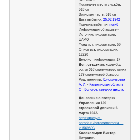
Последнее место службы:
518 сп
Воинская часть: 518 сп
Дата выбытия:
25.02.1942
Причина выбытия:
погиб
Информация об архиве -
Источник информации:
ЦАМО
Фонд ист. информации: 56
Опись ист. информации:
12220
Дело ист. информации: 17
Доп. сведения:
командир
роты 518 стрелкового полка
129 стрелковой дивизии.
Родственники:
Колокольцева
А. И.
-
Калининская область,
Ст. Бологое, средняя школа.
Донесение о потерях
Управления 129
стрелковой дивизии 6
марта 1942.
https://pamyat-
naroda.ru/heroes/memoria …
ie1569800/
Колокольцев Виктор
Петрович