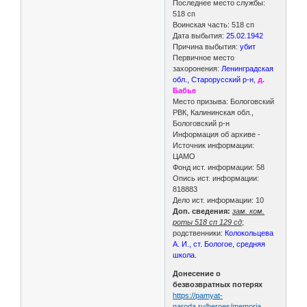
Последнее место службы:
518 сп
Воинская часть: 518 сп
Дата выбытия:
25.02.1942
Причина выбытия:
убит
Первичное место
захоронения:
Ленинградская
обл., Старорусский р-н
,
д.
Бабье
Место призыва: Бологовский
РВК, Калининская обл.,
Бологовский р-н
Информация об архиве -
Источник информации:
ЦАМО
Фонд ист. информации: 58
Опись ист. информации:
818883
Дело ист. информации: 10
Доп. сведения:
зам. ком.
роты 518 сп 129 сд
;
родственники:
Колокольцева
А. И., ст. Бологое, средняя
школа.
Донесение о
безвозвратных потерях
https://pamyat-
naroda.ru/heroes/memoria …