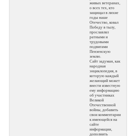
живых ветеранах,
о всех тех, кто
защищал в лихие
годы наше
Отечество, ковал
Победу в тылу,
прославлял
ратными и
трудовыми
подвигами
Пензенскую
землю.
Сайт задуман, как
народная
энциклопедия, в
которую каждый
желающий может
внести известную
ему информацию
об участниках
Великой
Отечественной
войны, добавить
свои комментарии
к имеющейся на
сайте
информации,
дополнить