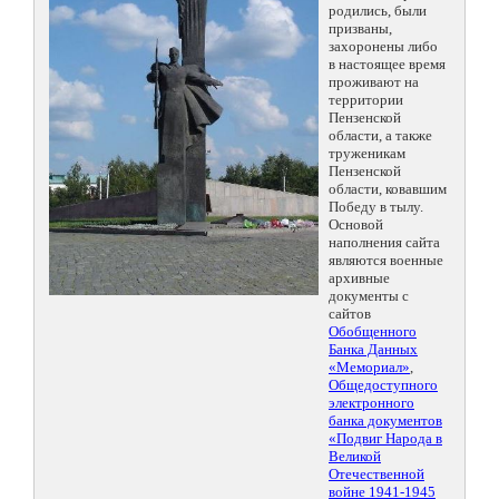
родились, были
призваны,
захоронены либо
в настоящее время
проживают на
территории
Пензенской
области, а также
труженикам
Пензенской
области, ковавшим
Победу в тылу.
Основой
наполнения сайта
являются военные
архивные
документы с
сайтов
Обобщенного
Банка Данных
«Мемориал»
,
Общедоступного
электронного
банка документов
«Подвиг Народа в
Великой
Отечественной
войне 1941-1945