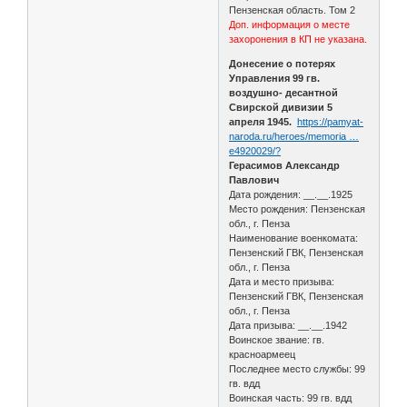
Пензенская область. Том 2
Доп. информация о месте
захоронения в КП не указана.
Донесение о потерях
Управления 99 гв.
воздушно- десантной
Свирской дивизии 5
апреля 1945.
https://pamyat-
naroda.ru/heroes/memoria …
e4920029/?
Герасимов Александр
Павлович
Дата рождения: __.__.1925
Место рождения: Пензенская
обл., г. Пенза
Наименование военкомата:
Пензенский ГВК, Пензенская
обл., г. Пенза
Дата и место призыва:
Пензенский ГВК, Пензенская
обл., г. Пенза
Дата призыва: __.__.1942
Воинское звание: гв.
красноармеец
Последнее место службы: 99
гв. вдд
Воинская часть: 99 гв. вдд