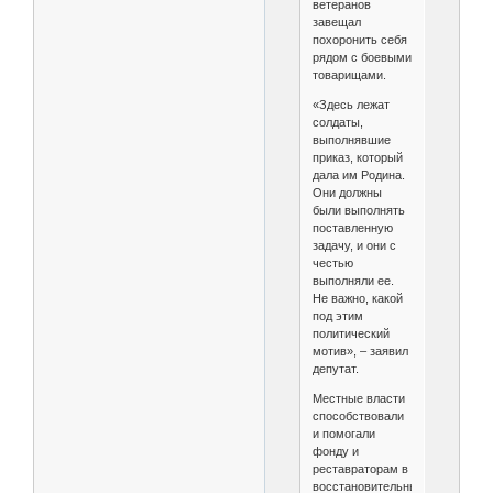
ветеранов
завещал
похоронить себя
рядом с боевыми
товарищами.
«Здесь лежат
солдаты,
выполнявшие
приказ, который
дала им Родина.
Они должны
были выполнять
поставленную
задачу, и они с
честью
выполняли ее.
Не важно, какой
под этим
политический
мотив», – заявил
депутат.
Местные власти
способствовали
и помогали
фонду и
реставраторам в
восстановительных