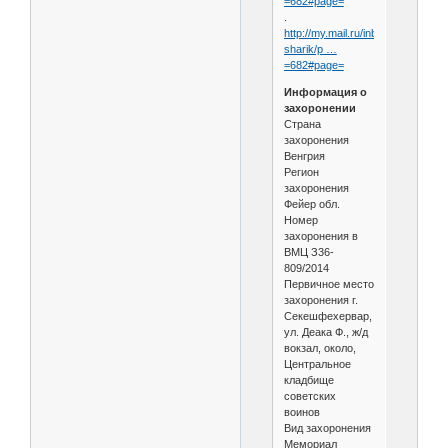
=682#page=
.
http://my.mail.ru/inbox/sharik-
sharik/p …
=682#page=
Информация о
захоронении
Страна
захоронения
Венгрия
Регион
захоронения
Фейер обл.
Номер
захоронения в
ВМЦ З36-
809/2014
Первичное место
захоронения г.
Секешфехервар,
ул. Деака Ф., ж/д
вокзал, около,
Центральное
кладбище
советских
воинов
Вид захоронения
Мемориал