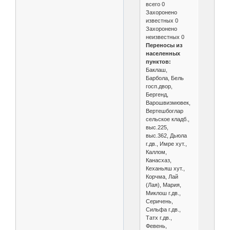
всего 0
Захоронено
известных 0
Захоронено
неизвестных 0
Переносы из
населенных
пунктов:
Баклаш,
Барбола, Бель
госп.двор,
Бергенд,
Варошвизмювек,
Вертешбоглар
сельское кладб.,
выс.225,
выс.362, Дьюла
г.дв., Имре хут.,
Каллом,
Канасхаз,
Кеханьяш хут.,
Корчма, Лай
(Лая), Мария,
Миклош г.дв.,
Серичень,
Сильфа г.дв.,
Татх г.дв.,
Февень,