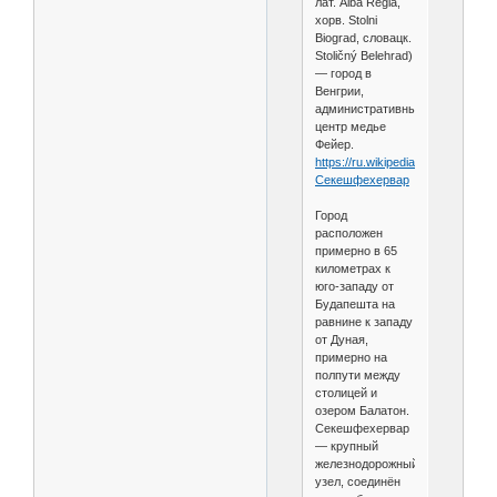
лат. Alba Regia,
хорв. Stolni
Biograd, словацк.
Stoličný Belehrad)
— город в
Венгрии,
административный
центр медье
Фейер.
https://ru.wikipedia.org/wiki/
Секешфехервар
Город
расположен
примерно в 65
километрах к
юго-западу от
Будапешта на
равнине к западу
от Дуная,
примерно на
полпути между
столицей и
озером Балатон.
Секешфехервар
— крупный
железнодорожный
узел, соединён