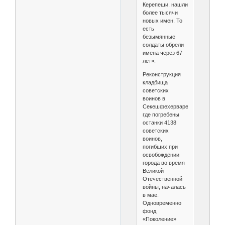
Керепеши, нашли
более тысячи
новых имен. То
есть
безымянные
солдаты обрели
имена через 67
лет».
Реконструкция
кладбища
советских
воинов в
Секешфехерваре,
где погребены
останки 4138
советских
воинов,
погибших при
освобождении
города во время
Великой
Отечественной
войны, началась
в мае.
Одновременно
фонд
«Поколение»