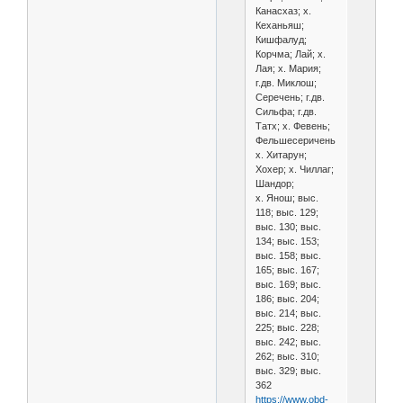
Канасхаз; х.
Кеханьяш;
Кишфалуд;
Корчма; Лай; х.
Лая; х. Мария;
г.дв. Миклош;
Серечень; г.дв.
Сильфа; г.дв.
Татх; х. Февень;
Фельшесеричень;
х. Хитарун;
Хохер; х. Чиллаг;
Шандор;
х. Янош; выс.
118; выс. 129;
выс. 130; выс.
134; выс. 153;
выс. 158; выс.
165; выс. 167;
выс. 169; выс.
186; выс. 204;
выс. 214; выс.
225; выс. 228;
выс. 242; выс.
262; выс. 310;
выс. 329; выс.
362
https://www.obd-