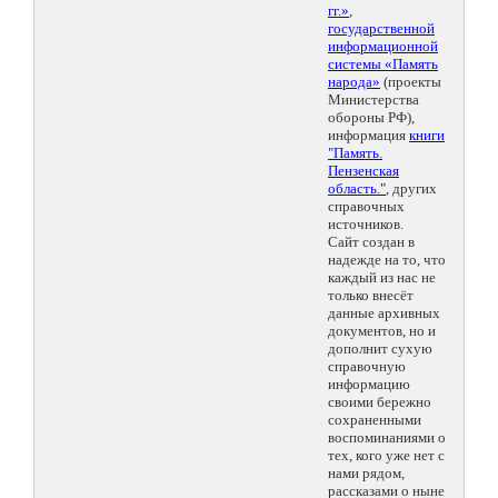
гг.»
,
государственной
информационной
системы «Память
народа»
(проекты
Министерства
обороны РФ),
информация
книги
"Память.
Пензенская
область."
, других
справочных
источников.
Сайт создан в
надежде на то, что
каждый из нас не
только внесёт
данные архивных
документов, но и
дополнит сухую
справочную
информацию
своими бережно
сохраненными
воспоминаниями о
тех, кого уже нет с
нами рядом,
рассказами о ныне