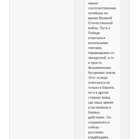
наших
соотечественников,
погибших во
время Великой
Отечественной
войны. Путь к
Победе
отмечался
могильными
плитами,
пирамидками со
звездочкой, а то
и просто
безымянными
бугорками земли.
Этот «след»
отмечался не
только в Европе,
но и в других
странах мира,
где наша армия
участвовала в
боевых
действиях. Он
сохранился и
сейчас -
русскими
кладбищами,