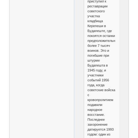
приступил к
реставрации
советского
участка
кладбища
Керепеши в
Будапеште, где
покоятся останки
предположительно
более 7 тысяч
воинов. Это и
погибшие при
штурме
Будапешта в
1945 году, и
участники
событий 1956
года, когда
советские войска
с
кровопролитием
подавили
народное
восстание.
Последнее
захоронение
датируется 1993
годом: один из