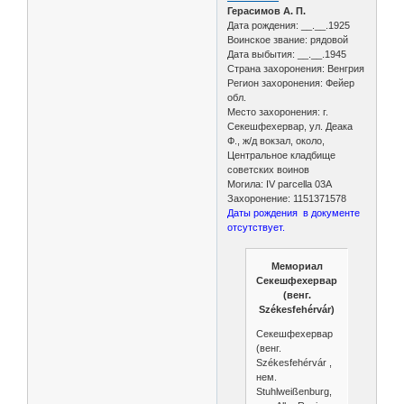
Герасимов А. П.
Дата рождения: __.__.1925
Воинское звание: рядовой
Дата выбытия: __.__.1945
Страна захоронения: Венгрия
Регион захоронения: Фейер
обл.
Место захоронения: г.
Секешфехервар, ул. Деака
Ф., ж/д вокзал, около,
Центральное кладбище
советских воинов
Могила: IV parcella 03A
Захоронение: 1151371578
Даты рождения в документе
отсутствует.
Мемориал
Секешфехервар
(венг.
Székesfehérvár)
Секешфехервар
(венг.
Székesfehérvár ,
нем.
Stuhlweißenburg,