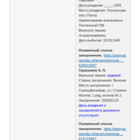
Павлович
Дата рождения: __.__.1925
Место рождения: Пензенская
обл.г.Пенза
Наименование военкомата:
Пензенский ГВК
Воинское звание:
гв.красноармеец
Дата выбытия: 18.03.1945
Поименный список
захоронения.
https://pamyat-
naroda.ru/heroes/memoria …
62002194/?
Герасимов А. П.
Воинское звание:
рядовой
Страна захоронения: Венгрия
Место захоронения: г.
Секешфехервар, ул. Сталина
Могила: 1 ряд, могила № 2
Захоронение: 262002123
Даты рождения и
захоронения в документе
отсутствуют.
Поименный список
захоронения.
https://pamyat-
naroda.ru/heroes/memoria …
51372398/?