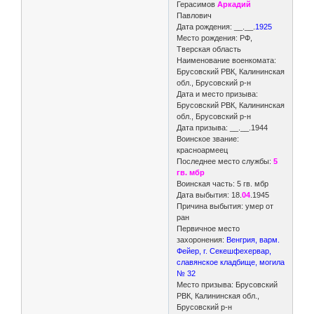
Герасимов
Аркадий
Павлович
Дата рождения: __.__.
1925
Место рождения: РФ,
Тверская область
Наименование военкомата:
Брусовский РВК, Калининская
обл., Брусовский р-н
Дата и место призыва:
Брусовский РВК, Калининская
обл., Брусовский р-н
Дата призыва: __.__.1944
Воинское звание:
красноармеец
Последнее место службы:
5
гв. мбр
Воинская часть: 5 гв. мбр
Дата выбытия: 18.
04
.1945
Причина выбытия: умер от
ран
Первичное место
захоронения:
Венгрия, варм.
Фейер, г. Секешфехервар,
славянское кладбище, могила
№ 32
Место призыва: Брусовский
РВК, Калининская обл.,
Брусовский р-н