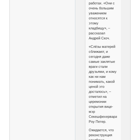
работах. «Они с
очень большим
уважением
относятся к
этому
кладбищу», –
рассказал
Андрей Скоч.
«Слёзы матерей
сближают, и
сегодня даже
самые заклятые
враги стали
друзьями, и кому
как ни нам
понимать, какой
ценой это
досталось», –
отметил на
церемонии
открытия вице-
мэр
Секешфехервара
Роу Петер.
Ожидается, что
реконструкция