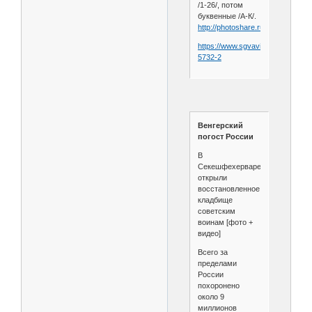
/1-26/, потом
буквенные /А-К/.
http://photoshare.ru/album358312
https://www.sgvavia.ru/forum/384
5732-2
Венгерский
погост России
В
Секешфехерваре
открыли
восстановленное
кладбище
советским
воинам [фото +
видео]
Всего за
пределами
России
похоронено
около 9
миллионов