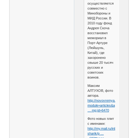
осуществляется
совместно с
Минобороны и
МИД России. В
2010 году фонд
Андрея Скоча
восстановил
мемориал в
Порт-Артуре
(Люйшунь,
Китай), где
захоронено
свыше 20 тысяч
русских и
советских
воинов.
Максим
АЛТУХОВ, фото
автора.
http://novovremya.ru/?
module=articles&a
… mp;id=6470
Фото новых плит
с именами:
http://my.mail.ru/inbox/sharik-
sharik/p …