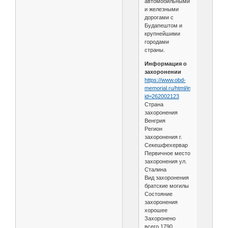
автомобильными
и железными
дорогами с
Будапештом и
крупнейшими
городами
страны.
Информация о
захоронении
https://www.obd-
memorial.ru/html/info.htm?
id=262002123
Страна
захоронения
Венгрия
Регион
захоронения г.
Секешфехервар
Первичное место
захоронения ул.
Сталина
Вид захоронения
братские могилы
Состояние
захоронения
хорошее
Захоронено
всего 1790