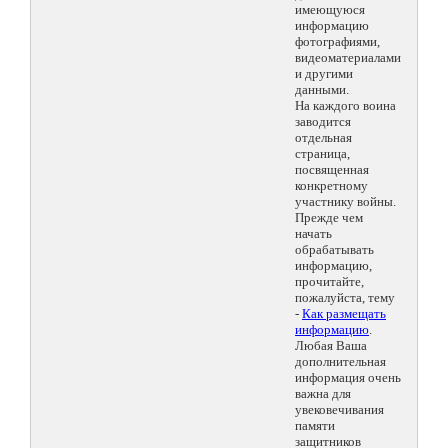
имеющуюся
информацию
фотографиями,
видеоматериалами
и другими
данными.
На каждого воина
заводится
отдельная
страница,
посвященная
конкретному
участнику войны.
Прежде чем
начать
обрабатывать
информацию,
прочитайте,
пожалуйста, тему
-
Как размещать
информацию
.
Любая Ваша
дополнительная
информация очень
важна для
увековечивания
памяти
защитников