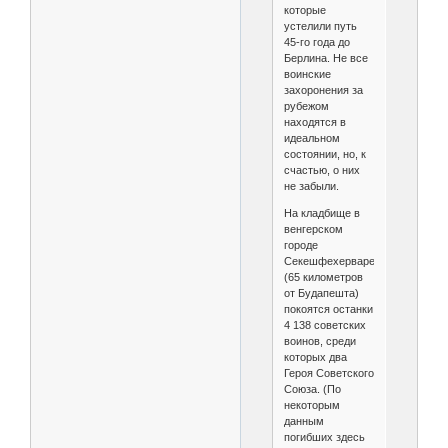
которые
устелили путь
45-го года до
Берлина. Не все
воинские
захоронения за
рубежом
находятся в
идеальном
состоянии, но, к
счастью, о них
не забыли.
На кладбище в
венгерском
городе
Секешфехерваре
(65 километров
от Будапешта)
покоятся останки
4 138 советских
воинов, среди
которых два
Героя Советского
Союза. (По
некоторым
данным
погибших здесь