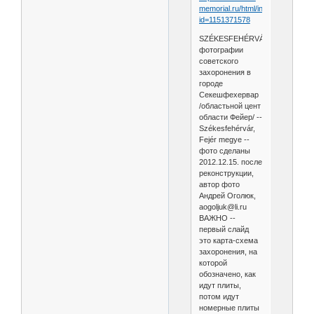
memorial.ru/html/info.htm?
id=1151371578
SZÉKESFEHÉRVÁR
фотографии
советского
захоронения в
городе
Секешфехервар
/областьной цент
области Фейер/ --
Székesfehérvár,
Fejér megye --
фото сделаны
2012.12.15. после
реконструкции,
автор фото
Андрей Оголюк,
aogoljuk@li.ru
ВАЖНО --
первый слайд
это карта-схема
захоронения, на
которой
обозначено, как
идут плиты,
потом идут
номерные плиты