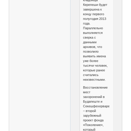
кладбища
Керепеши будет
завершена к
концу первого
полугодия 2013
года.
Параллельно
выполняется
сверка с
данными
архивов, что
позволило
выявить имена
уже более
тысячи человек,
которые ранее
считались
неизвестными.
Восстановление
мест
захоронений в
Будапеште и
Секешфехерваре
– второй
зарубежный
проект фонда
«Поколение»,
который