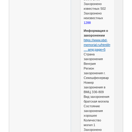
Захоронено
известных 502
Захоронено
неизвестных
1288
Информация о
захоронении
https://www.obd-
memorial.ru/html/info.h
… amp;page=5
Страна
захоронения
Венгрия
Регион
захоронения г.
Секешфехервар
Номер
захоронения в
ВМЦ З36-809
Вид захоронения
братская могила
Состояние
захоронения
хорошее
Количество
могил 1
Захоронено