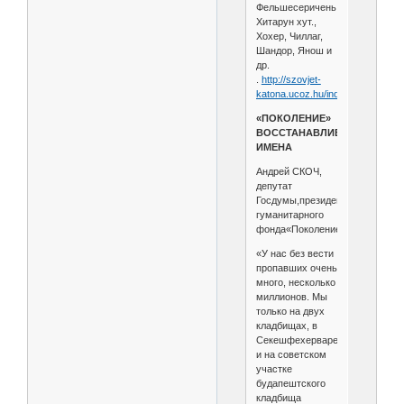
Фельшесеричень,
Хитарун хут.,
Хохер, Чиллаг,
Шандор, Янош и
др.
.
http://szovjet-
katona.ucoz.hu/index....89
«ПОКОЛЕНИЕ»
ВОССТАНАВЛИВАЕТ
ИМЕНА
Андрей СКОЧ,
депутат
Госдумы,президент
гуманитарного
фонда«Поколение»:
«У нас без вести
пропавших очень
много, несколько
миллионов. Мы
только на двух
кладбищах, в
Секешфехерваре
и на советском
участке
будапештского
кладбища