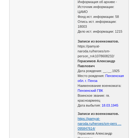
Информация об архиве -
Источник информации:
ЦАМО
Фонд ист. информации: 58
Опись ист. информации:
18003
Дело ист. информации: 1215
Записи из военкоматов.
https://pamyat-
naroda.ru/heroes/sm-
person_rvk1078608232/
Герасимов Александр
Павлович
Дата рождения: __.__.1925
Место рождения:
Пензенская
обл. г. Пенза
Наименование военкомата:
Пензенский ГВК
Воинское звание: гв.
красноармеец
Дата выбытия:
18.03.1945
Записи из военкоматов.
https://pamyat-
naroda.ru/heroes/sm-pers …
095847614/
Герасимов Александр