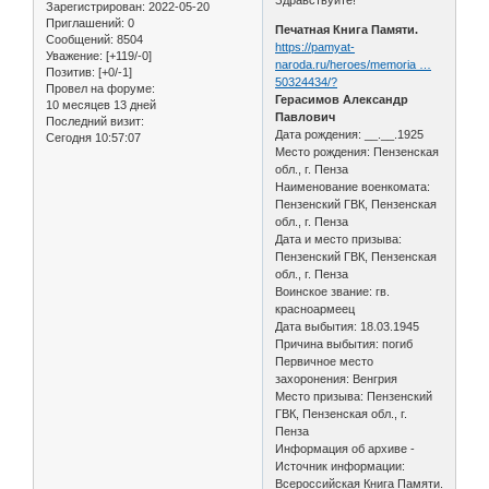
Зарегистрирован
: 2022-05-20
Приглашений:
0
Печатная Книга Памяти.
Сообщений:
8504
https://pamyat-
Уважение:
[+119/-0]
naroda.ru/heroes/memoria …
Позитив:
[+0/-1]
50324434/?
Провел на форуме:
Герасимов Александр
10 месяцев 13 дней
Павлович
Последний визит:
Дата рождения: __.__.1925
Сегодня 10:57:07
Место рождения: Пензенская
обл., г. Пенза
Наименование военкомата:
Пензенский ГВК, Пензенская
обл., г. Пенза
Дата и место призыва:
Пензенский ГВК, Пензенская
обл., г. Пенза
Воинское звание: гв.
красноармеец
Дата выбытия: 18.03.1945
Причина выбытия: погиб
Первичное место
захоронения: Венгрия
Место призыва: Пензенский
ГВК, Пензенская обл., г.
Пенза
Информация об архиве -
Источник информации:
Всероссийская Книга Памяти.