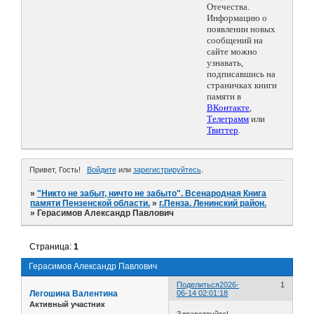
Отечества.
Информацию о
появлении новых
сообщений на
сайте можно
узнавать,
подписавшись на
страничках книги
памяти в
ВКонтакте
,
Телеграмм
или
Твиттер
.
Привет, Гость!
Войдите
или
зарегистрируйтесь
.
»
"Никто не забыт, ничто не забыто". Всенародная Книга
памяти Пензенской области.
»
г.Пенза. Ленинский район.
»
Герасимов Александр Павлович
Страница:
1
Герасимов Александр Павлович
Поделиться
2026-
1
Легошина Валентина
06-14 02:01:18
Активный участник
Здравствуйте!