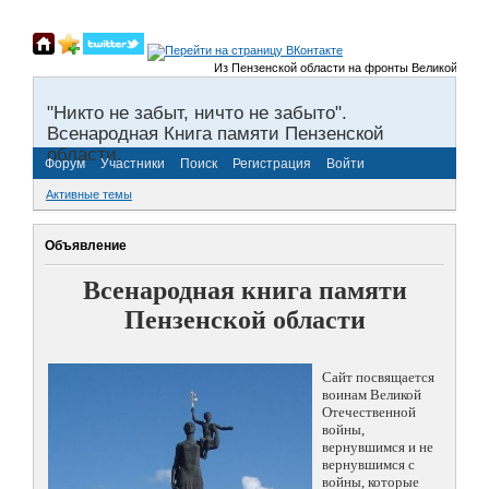
Из Пензенской области на фронты Великой Отечестве
"Никто не забыт, ничто не забыто".
Всенародная Книга памяти Пензенской
области.
Форум
Участники
Поиск
Регистрация
Войти
Активные темы
Объявление
Всенародная книга памяти
Пензенской области
Сайт посвящается
воинам Великой
Отечественной
войны,
вернувшимся и не
вернувшимся с
войны, которые