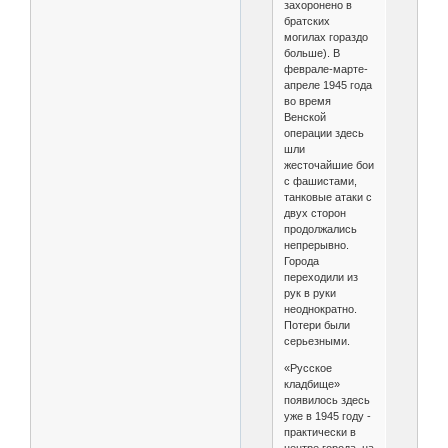
захоронено в
братских
могилах гораздо
больше). В
феврале-марте-
апреле 1945 года
во время
Венской
операции здесь
шли
жесточайшие бои
с фашистами,
танковые атаки с
двух сторон
продолжались
непрерывно.
Города
переходили из
рук в руки
неоднократно.
Потери были
серьезными.
«Русское
кладбище»
появилось здесь
уже в 1945 году -
практически в