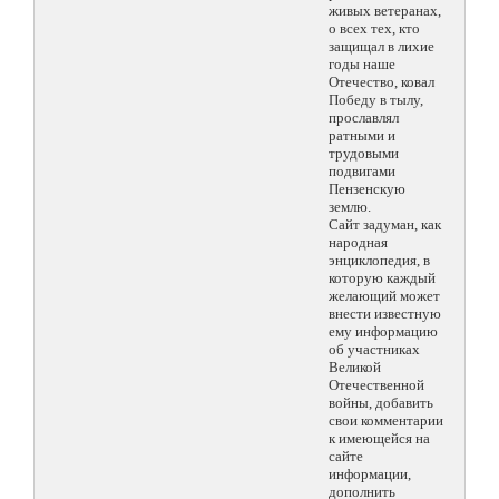
живых ветеранах,
о всех тех, кто
защищал в лихие
годы наше
Отечество, ковал
Победу в тылу,
прославлял
ратными и
трудовыми
подвигами
Пензенскую
землю.
Сайт задуман, как
народная
энциклопедия, в
которую каждый
желающий может
внести известную
ему информацию
об участниках
Великой
Отечественной
войны, добавить
свои комментарии
к имеющейся на
сайте
информации,
дополнить