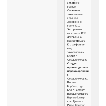
советских
воинов
Состояние
захоронения
хорошее
Захоронено
всего 4210
Захоронено
известных 4210
Захоронено
неизвестных 0
Кто шефствует
над
захоронением
Мэрия г.
Секешфехервар
Откуда
производились
перезахоронения
г.
Секешфехервар;
Баклаш;
Барбола; г.дв.
Бель; Бергенд;
Варошвизмювек;
Вертешбоглар;
г.дв. Дьюла; х.
Имре; Каллом;