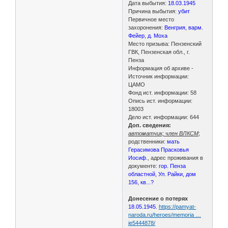
Дата выбытия:
18.03.1945
Причина выбытия:
убит
Первичное место
захоронения:
Венгрия, варм.
Фейер, д. Моха
Место призыва: Пензенский
ГВК, Пензенская обл., г.
Пенза
Информация об архиве -
Источник информации:
ЦАМО
Фонд ист. информации: 58
Опись ист. информации:
18003
Дело ист. информации: 644
Доп. сведения:
автоматчик; член ВЛКСМ
;
родственники:
мать
Герасимова Прасковья
Иосиф.
, адрес проживания в
документе:
гор. Пенза
областной, Ул. Райки, дом
156, кв...?
Донесение о потерях
18.05.1945.
https://pamyat-
naroda.ru/heroes/memoria …
ie5444878/