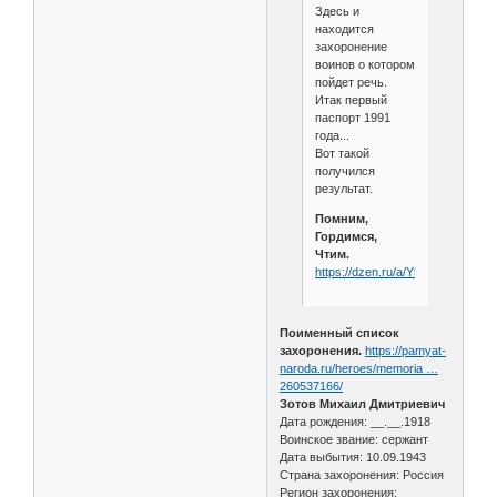
Здесь и
находится
захоронение
воинов о котором
пойдет речь.
Итак первый
паспорт 1991
года...
Вот такой
получился
результат.
Помним,
Гордимся,
Чтим.
https://dzen.ru/a/YtaUscw4SRZx
Поименный список
захоронения.
https://pamyat-
naroda.ru/heroes/memoria …
260537166/
Зотов Михаил Дмитриевич
Дата рождения: __.__.1918
Воинское звание: сержант
Дата выбытия: 10.09.1943
Страна захоронения: Россия
Регион захоронения: