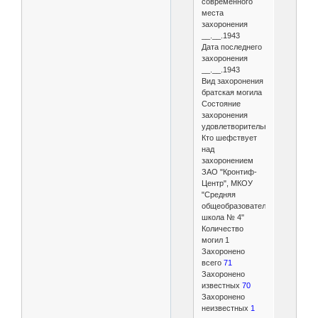
современного
места
захоронения
__.__.1943
Дата последнего
захоронения
__.__.1943
Вид захоронения
братская могила
Состояние
захоронения
удовлетворительное
Кто шефствует
над
захоронением
ЗАО "Кронтиф-
Центр", МКОУ
"Средняя
общеобразовательная
школа № 4"
Количество
могил 1
Захоронено
всего
71
Захоронено
известных
70
Захоронено
неизвестных
1