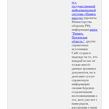
гг.»
,
государственной
информационной
системы «Память
народа»
(проекты
Министерства
обороны РФ),
информация
книги
"Память.
Пензенская
область."
, других
справочных
источников.
Сайт создан в
надежде на то, что
каждый из нас не
только внесёт
данные архивных
документов, но и
дополнит сухую
справочную
информацию
своими бережно
сохраненными
воспоминаниями о
тех, кого уже нет с
нами рядом,
рассказами о ныне