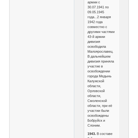
армии с
30.07.1941 по
09.05.1945
года...2 января
1942 года
совместно с
другими частями
43-й армии
дивизия
освободила
Малоярославец.
В дальнейшем
дивизия приняла
участие в
освобождении
города Медынь
Калужской
области,
Орловской
области,
Смоленской
области, при её
участии были
освобождены
Бобруйск и
Слоним.
1943.
В составе