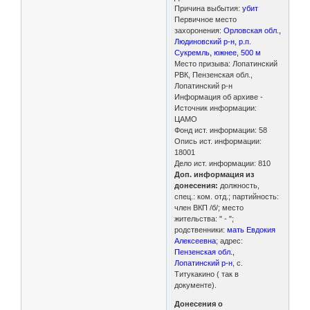
Причина выбытия:
убит
Первичное место
захоронения:
Орловская обл.,
Людиновский р-н, р.п.
Сукремль, южнее, 500 м
Место призыва: Лопатинский
РВК, Пензенская обл.,
Лопатинский р-н
Информация об архиве -
Источник информации:
ЦАМО
Фонд ист. информации: 58
Опись ист. информации:
18001
Дело ист. информации: 810
Доп. информация из
донесения:
должность,
спец.: ком. отд.; партийность:
член ВКП /б/; место
жительства: " - ";
родственники:
мать Евдокия
Алексеевна
; адрес:
Пензенская обл.,
Лопатинский р-н
, с.
Титукакино ( так в
документе).
Донесения о