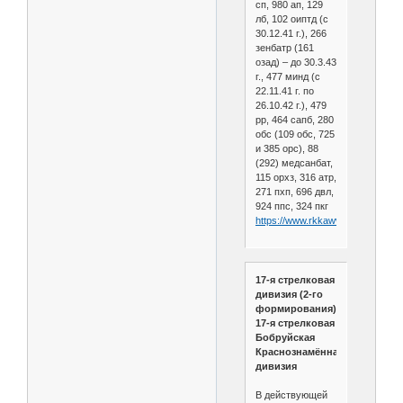
сп, 980 ап, 129
лб, 102 оиптд (с
30.12.41 г.), 266
зенбатр (161
озад) – до 30.3.43
г., 477 минд (с
22.11.41 г. по
26.10.42 г.), 479
рр, 464 сапб, 280
обс (109 обс, 725
и 385 орс), 88
(292) медсанбат,
115 орхз, 316 атр,
271 пхп, 696 двл,
924 ппс, 324 пкг
https://www.rkkawwii.ru/division/
17-я стрелковая
дивизия (2-го
формирования).
17-я стрелковая
Бобруйская
Краснознамённая
дивизия
В действующей