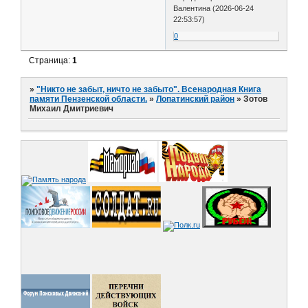
Валентина (2026-06-24
22:53:57)
0
Страница:
1
»
"Никто не забыт, ничто не забыто". Всенародная Книга
памяти Пензенской области.
»
Лопатинский район
»
Зотов
Михаил Дмитриевич