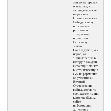
живых ветеранах,
о всех тех, кто
защищал в лихие
годы наше
Отечество, ковал
Победу в тылу,
прославлял
ратными и
трудовыми
подвигами
Пензенскую
землю.
Сайт задуман, как
народная
энциклопедия, в
которую каждый
желающий может
внести известную
ему информацию
об участниках
Великой
Отечественной
войны, добавить
свои комментарии
к имеющейся на
сайте
информации,
дополнить