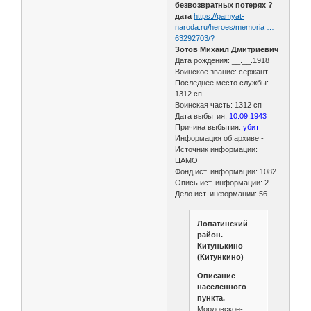
безвозвратных потерях ?
дата
https://pamyat-
naroda.ru/heroes/memoria …
63292703/?
Зотов Михаил Дмитриевич
Дата рождения: __.__.1918
Воинское звание: сержант
Последнее место службы:
1312 сп
Воинская часть: 1312 сп
Дата выбытия:
10.09.1943
Причина выбытия:
убит
Информация об архиве -
Источник информации:
ЦАМО
Фонд ист. информации: 1082
Опись ист. информации: 2
Дело ист. информации: 56
Лопатинский
район.
Китунькино
(Китункино)
Описание
населенного
пункта.
Мордовское-