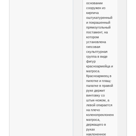
основании
сооружен из
кирпича
оштукатуренный
и покрашенный
прямоугольный
постамент, на
котором
установлена
гипсовая
скульптурная
группа в виде
фигур
красноармейца и
матроса.
Красноармеец в
пилотке и плащ-
палатке в правой
руке держит
винтовку со
штык-ножом, а
левой опирается
на плечо
коленопреклоненного
матроса,
держащего в
руках
наклоненное