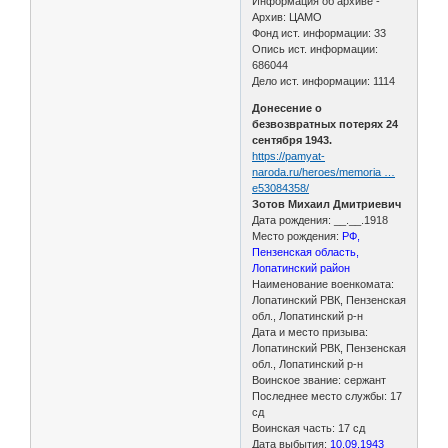
Информация об архиве -
Архив: ЦАМО
Фонд ист. информации: 33
Опись ист. информации:
686044
Дело ист. информации: 1114
Донесение о
безвозвратных потерях 24
сентября 1943.
https://pamyat-
naroda.ru/heroes/memoria …
e53084358/
Зотов Михаил Дмитриевич
Дата рождения: __.__.1918
Место рождения:
РФ,
Пензенская область,
Лопатинский район
Наименование военкомата:
Лопатинский РВК, Пензенская
обл., Лопатинский р-н
Дата и место призыва:
Лопатинский РВК, Пензенская
обл., Лопатинский р-н
Воинское звание: сержант
Последнее место службы: 17
сд
Воинская часть: 17 сд
Дата выбытия:
10.09.1943