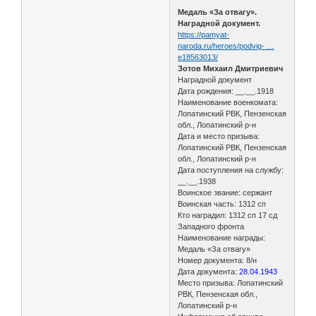
Медаль «За отвагу».
Наградной документ.
https://pamyat-
naroda.ru/heroes/podvig- …
e18563013/
Зотов Михаил Дмитриевич
Наградной документ
Дата рождения: __.__.1918
Наименование военкомата:
Лопатинский РВК, Пензенская
обл., Лопатинский р-н
Дата и место призыва:
Лопатинский РВК, Пензенская
обл., Лопатинский р-н
Дата поступления на службу:
__.__.1938
Воинское звание: сержант
Воинская часть: 1312 сп
Кто наградил: 1312 сп 17 сд
Западного фронта
Наименование награды:
Медаль «За отвагу»
Номер документа: 8/н
Дата документа:
28.04.1943
Место призыва: Лопатинский
РВК, Пензенская обл.,
Лопатинский р-н