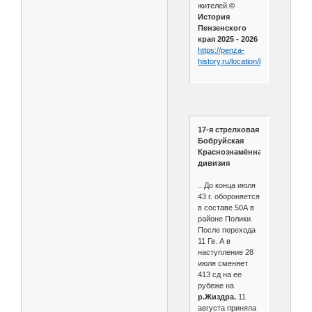
жителей.
©
История
Пензенского
края 2025 - 2026
https://penza-
history.ru/location/kitunkino/
17-я стрелковая
Бобруйская
Краснознамённая
дивизия
.. До конца июля
43 г. обороняется
в составе 50А в
районе Полики.
После перехода
11 Гв. А в
наступление 28
июля сменяет
413 сд на ее
рубеже на
р.Жиздра.
11
августа приняла