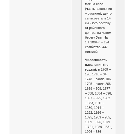
мокша село
(часть населения
– русские), центр
сельсовета, в 14
км к юго-востоку
от районного
центра, на левом
берегу Узы. На
1.1.2004 г. – 194
хозяйства, 447
жителей.
Численность
населения (по
годам):
в 1709 –
196, 1718 – 34,
1748 – около 106,
1795 – около 266,
1859 – 509, 1877
– 638, 1884 – 696,
1897 – 925, 1902
– 983, 1911 –
1230, 1914 –
1262, 1926 –
1395, 1939 – 935,
1959 – 926, 1979
– 721, 1989 – 531,
1996 – 536