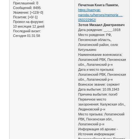
Приглашений:
0
Печатная Книга Памяти.
Сообщений:
8495
https://pamyat-
Уважение:
[+119/-0]
naroda.ru/heroes/memoria …
Позитив:
[+0/-1]
050222962/
Провел на форуме:
Зотов Михаил Дмитриевич
10 месяцев 12 дней
Дата рождения: __.__.1918
Последний визит:
Место рождения: РФ,
Сегодня 01:31:58
Пензенская область,
Лопатинский район, село
Китунькино
Наименование военкомата:
Лопатинский РВК, Пензенская
обл., Лопатинский р-н
Дата и место призыва:
Лопатинский РВК, Пензенская
обл., Лопатинский р-н
Воинское звание: сержант
Дата выбытия: 10.09.1943
Причина выбытия: погиб
Первичное место
захоронения: Калужская обл.,
Людиновский р-н
Место призыва: Лопатинский
РВК, Пензенская обл.,
Лопатинский р-н
Информация об архиве -
Источник информации:
Всероссийская Книга Памяти.