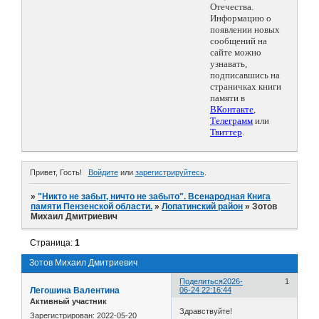
Отечества.
Информацию о
появлении новых
сообщений на
сайте можно
узнавать,
подписавшись на
страничках книги
памяти в
ВКонтакте
,
Телеграмм
или
Твиттер
.
Привет, Гость!
Войдите
или
зарегистрируйтесь
.
»
"Никто не забыт, ничто не забыто". Всенародная Книга
памяти Пензенской области.
»
Лопатинский район
»
Зотов
Михаил Дмитриевич
Страница:
1
Зотов Михаил Дмитриевич
Поделиться
2026-
1
Легошина Валентина
06-24 22:16:44
Активный участник
Здравствуйте!
Зарегистрирован
: 2022-05-20