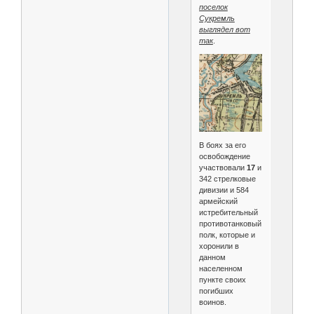
поселок
Сукремль
выглядел вот
так
.
В боях за его
освобождение
участвовали
17
и
342 стрелковые
дивизии и 584
армейский
истребительный
противотанковый
полк, которые и
хоронили в
данном
населенном
пункте своих
погибших
воинов.