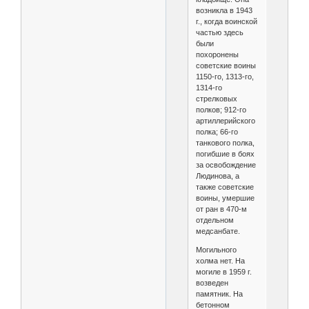
возникла в 1943
г., когда воинской
частью здесь
были
похоронены
советские воины
1150-го, 1313-го,
1314-го
стрелковых
полков; 912-го
артиллерийского
полка; 66-го
танкового полка,
погибшие в боях
за освобождение
Людинова, а
также советские
воины, умершие
от ран в 470-м
отдельном
медсанбате.
Могильного
холма нет. На
могиле в 1959 г.
возведен
памятник. На
бетонном