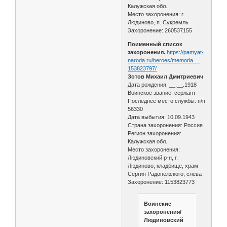
Калужская обл.
Место захоронения: г.
Людиново, п. Сукремль
Захоронение: 260537155
Поименный список
захоронения.
https://pamyat-
naroda.ru/heroes/memoria …
153823797/
Зотов Михаил Дмитриевич
Дата рождения: __.__.1918
Воинское звание: сержант
Последнее место службы: п/п
56330
Дата выбытия: 10.09.1943
Страна захоронения: Россия
Регион захоронения:
Калужская обл.
Место захоронения:
Людиновский р-н, г.
Людиново, кладбище, храм
Сергия Радонежского, слева
Захоронение: 1153823773
Воинские
захоронения/
Людиновский