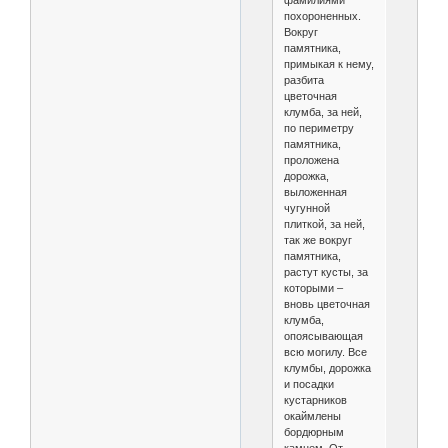
похороненных.
Вокруг
памятника,
примыкая к нему,
разбита
цветочная
клумба, за ней,
по периметру
памятника,
проложена
дорожка,
выложенная
чугунной
плиткой, за ней,
так же вокруг
памятника,
растут кусты, за
которыми –
вновь цветочная
клумба,
опоясывающая
всю могилу. Все
клумбы, дорожка
и посадки
кустарников
окаймлены
бордюрным
камнем. От