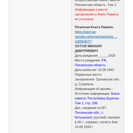
Пензенская область. Том 3
Информация о месте
захоронения в Книге Памяти
не уточнена.
Печатная Книга Памяти.
https://pamyat-
naroda.ru/heroes/memoria …
10066367/?
ЗОТОВ МИХАИЛ
ДМИТРИЕВИЧ
Дата рождения: __.__.1918
Место рождения:
РФ,
Пензенская область
Дата выбытия: 10.09.1943
Первичное место
захоронения: Орловская обл.,
д. Сукремль
Информация об архиве -
Источник информации:
Книга
памяти. Республика Бурятия.
Том 1, стр. 206.
Доп. сведения из КП:
Пензенская обл., с.
Китунькино
; русский; призван
в 40 г., сержант; погиб в бою
10.09.1943 г.