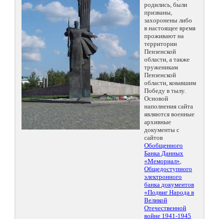
родились, были
призваны,
захоронены либо
в настоящее время
проживают на
территории
Пензенской
области, а также
труженикам
Пензенской
области, ковавшим
Победу в тылу.
Основой
наполнения сайта
являются военные
архивные
документы с
сайтов
Обобщенного
Банка Данных
«Мемориал»
,
Общедоступного
электронного
банка документов
«Подвиг Народа в
Великой
Отечественной
войне 1941-1945