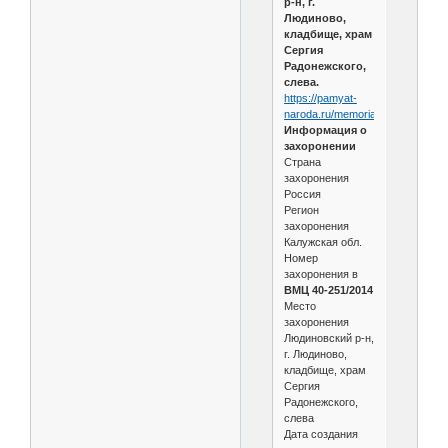
р-н, г.
Людиново,
кладбище, храм
Сергия
Радонежского,
слева.
https://pamyat-
naroda.ru/memorial/burial/115382
Информация о
захоронении
Страна
захоронения
Россия
Регион
захоронения
Калужская обл.
Номер
захоронения в
ВМЦ 40-251/2014
Место
захоронения
Людиновский р-н,
г. Людиново,
кладбище, храм
Сергия
Радонежского,
слева
Дата создания