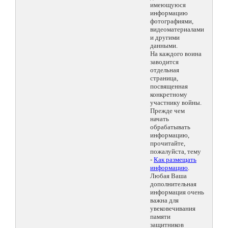
имеющуюся
информацию
фотографиями,
видеоматериалами
и другими
данными.
На каждого воина
заводится
отдельная
страница,
посвященная
конкретному
участнику войны.
Прежде чем
начать
обрабатывать
информацию,
прочитайте,
пожалуйста, тему
-
Как размещать
информацию
.
Любая Ваша
дополнительная
информация очень
важна для
увековечивания
памяти
защитников