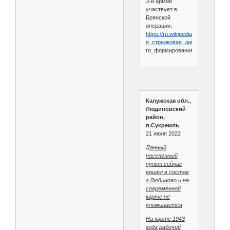
3-й армии
участвует в
Брянской
операции.
https://ru.wikipedia.org/wiki/17-
я_стрелковая_дивизия_
(2-
го_формирования)
Калужская обл.,
Людиновский
район,
п.Сукремль
21 июля 2022
Данный
населенный
пункт сейчас
вошел в состав
г.Людиново и на
современной
карте не
упоминается
.
На карте 1943
года рабочий