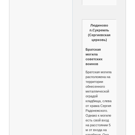
Людиново
п.Сукремль
(Сергиевская
церковь)
Братская
могила
советских
воинов
Братская могила
расположена на
территории
обнесенного
металлической
оградой
кладбища, слева
от храма Сергия
Радонежского.
Однако к могиле
есть свой вход
на расстоянии 5
м от входа на
кладбище. Она