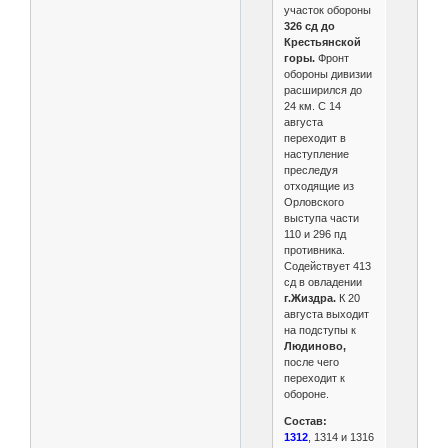
участок обороны
326 сд до
Крестьянской
горы.
Фронт
обороны дивизии
расширился до
24 км. С 14
августа
переходит в
наступление
преследуя
отходящие из
Орловского
выступа части
110 и 296 пд
противника.
Содействует 413
сд в овладении
г.Жиздра.
К 20
августа выходит
на подступы к
Людиново,
после чего
переходит к
обороне.
Состав:
1312
, 1314 и 1316