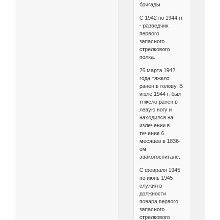
бригады.
С 1942 по 1944 гг.
- разведчик
первого
запасного
стрелкового
полка.
26 марта 1942
года тяжело
ранен в голову. В
июле 1944 г. был
тяжело ранен в
левую ногу и
находился на
излечении в
течение 6
месяцев в 1836-
ом
эвакогоспитале.
С февраля 1945
по июнь 1945
служил в
должности
повара первого
запасного
стрелкового