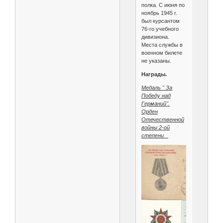
полка. С июня по
ноябрь 1945 г.
был курсантом
76-го учебного
дивизиона.
Места службы в
военном билете
не указаны.
Награды.
Медаль " За
Победу над
Германий".
Орден
Отечественной
войны 2-ой
степени