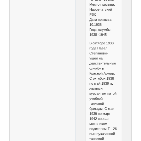
Место призыва:
Наровчатский
РВК
Дата призыва:
10.1938
Годы службы:
1938 -1945
В октябре 1938
года Павел
Степанович
ушел на
действительную
службу в
Красной Армии.
С октября 1938
по май 1939 гг.
являлся
курсантом пятой
учебной
танковой
бригады. С мая
1939 по март
1942 воевал
механиком-
водителем Т - 26
вышеуказанной
танковой