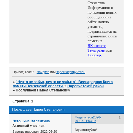
Отечества.
Информацию о
появлении новых
сообщений на
сайте можно
узнавать,
подписавшись на
страничках книги
памяти в
ВКонтакте
,
Телеграмм
или
Твиттер
.
Привет, Гость!
Войдите
или
зарегистрируйтесь
.
»
"Никто не забыт, ничто не забыто". Всенародная Книга
памяти Пензенской области.
»
Наровчатский район
»
Послушаев Павел Степанович
Страница:
1
Послушаев Павел Степанович
Поделиться
2026-
1
Легошина Валентина
07-07 11:53:07
Активный участник
Здравствуйте!
Зарегистрирован
: 2022-05-20