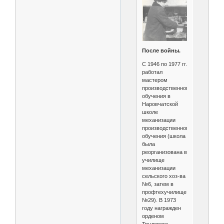
После войны.
С 1946 по 1977 гг.
работал
мастером
производственного
обучения в
Наровчатской
школе
механизации
производственного
обучения (школа
была
реорганизована в
училище
механизации
сельского хоз-ва
№6, затем в
профтехучилище
№29). В 1973
году награжден
орденом