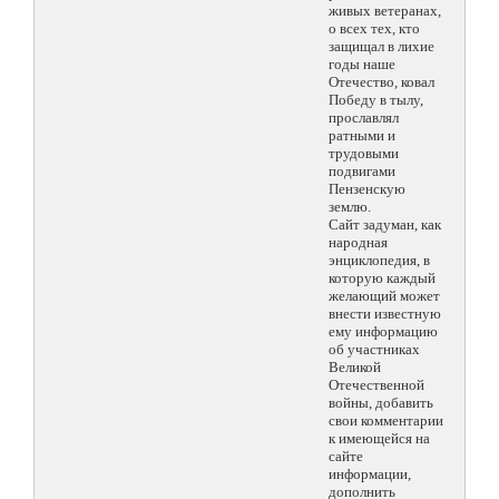
живых ветеранах,
о всех тех, кто
защищал в лихие
годы наше
Отечество, ковал
Победу в тылу,
прославлял
ратными и
трудовыми
подвигами
Пензенскую
землю.
Сайт задуман, как
народная
энциклопедия, в
которую каждый
желающий может
внести известную
ему информацию
об участниках
Великой
Отечественной
войны, добавить
свои комментарии
к имеющейся на
сайте
информации,
дополнить