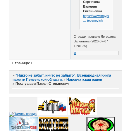
Сергачева
Валерия
Евгеньевна.
https://www.moypolk.ru/soldier/p
… tepanovich
Отредактировано Легошина
Валентина (2026-07-07
12:01:35)
0
Страница:
1
»
"Никто не забыт, ничто не забыто". Всенародная Книга
памяти Пензенской области.
»
Наровчатский район
»
Послушаев Павел Степанович