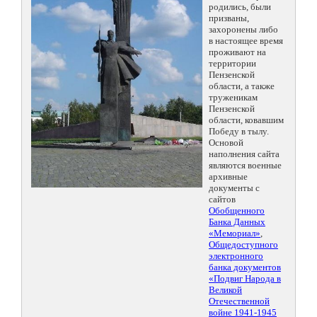
родились, были
призваны,
захоронены либо
в настоящее время
проживают на
территории
Пензенской
области, а также
труженикам
Пензенской
области, ковавшим
Победу в тылу.
Основой
наполнения сайта
являются военные
архивные
документы с
сайтов
Обобщенного
Банка Данных
«Мемориал»
,
Общедоступного
электронного
банка документов
«Подвиг Народа в
Великой
Отечественной
войне 1941-1945