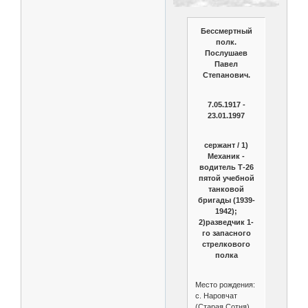
Бессмертный
полк.
Послушаев
Павел
Степанович.
7.05.1917 -
23.01.1997
сержант / 1)
Механик -
водитель Т-26
пятой учебной
танковой
бригады (1939-
1942);
2)разведчик 1-
го запасного
стрелкового
полка
Место рождения:
с. Наровчат
(Старая Сотня)