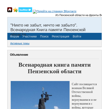
Из Пензенской области на фронты Великой От
"Никто не забыт, ничто не забыто".
Всенародная Книга памяти Пензенской
области.
Форум
Участники
Поиск
Регистрация
Войти
Активные темы
Объявление
Всенародная книга памяти
Пензенской области
Сайт посвящается
воинам Великой
Отечественной
войны,
вернувшимся и не
вернувшимся с
войны, которые