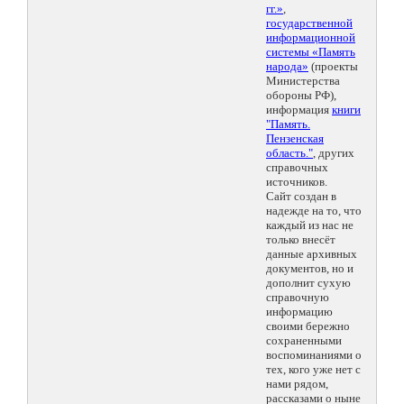
гг.»
,
государственной
информационной
системы «Память
народа»
(проекты
Министерства
обороны РФ),
информация
книги
"Память.
Пензенская
область."
, других
справочных
источников.
Сайт создан в
надежде на то, что
каждый из нас не
только внесёт
данные архивных
документов, но и
дополнит сухую
справочную
информацию
своими бережно
сохраненными
воспоминаниями о
тех, кого уже нет с
нами рядом,
рассказами о ныне