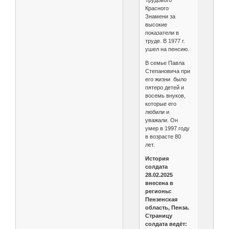
Трудового
Красного
Знамени за
высокие
показатели в
труде. В 1977 г.
ушел на пенсию.
В семье Павла
Степановича при
его жизни было
пятеро детей и
восемь внуков,
которые его
любили и
уважали. Он
умер в 1997 году
в возрасте 80
лет.
История
солдата
28.02.2025
внесена в
регионы:
Пензенская
область, Пенза.
Страницу
солдата ведёт: