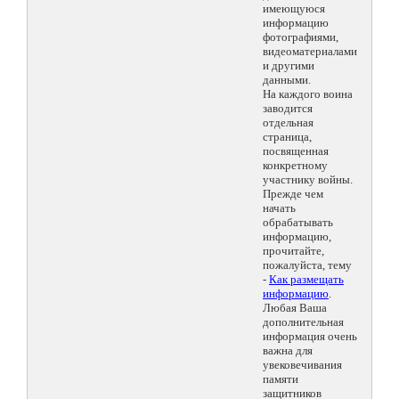
имеющуюся
информацию
фотографиями,
видеоматериалами
и другими
данными.
На каждого воина
заводится
отдельная
страница,
посвященная
конкретному
участнику войны.
Прежде чем
начать
обрабатывать
информацию,
прочитайте,
пожалуйста, тему
-
Как размещать
информацию
.
Любая Ваша
дополнительная
информация очень
важна для
увековечивания
памяти
защитников