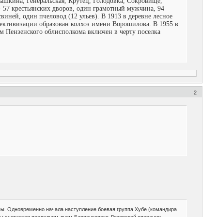
ышкина, Генеральская, Крутец, Голодовка, Сокровище,
 57 крестьянских дворов, один грамотный мужчина, 94
свиней, один пчеловод (12 ульев). В 1913 в деревне лесное
лективизации образован колхоз имени Ворошилова. В 1955 в
ем Пензенского облисполкома включен в черту поселка
2
роны. Одновременно начала наступление боевая группа Хубе (командира
ойны считается последним днем Барвенковско-Лозовской операции.