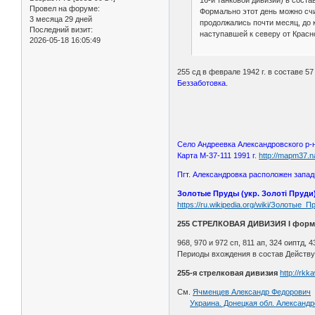
Провел на форуме:
Формально этот день можно сч
3 месяца 29 дней
продолжались почти месяц, до 
Последний визит:
наступавшей к северу от Красн
2026-05-18 16:05:49
255 сд в феврале 1942 г. в составе 5
Беззаботовка.
Село Андреевка Александровского р-
Карта М-37-111 1991 г
.
http://mapm37.n
Пгт. Александровка расположен запад
Золотые Пруды (укр. Золоті Пруди
https://ru.wikipedia.org/wiki/Золотые_
255 СТРЕЛКОВАЯ ДИВИЗИЯ I форм
968, 970 и 972 сп, 811 ап, 324 оиптд, 4
Периоды вхождения в состав Действу
255-я стрелковая дивизия
http://rkk
См.
Ячменцев Александр Федорович
Украина. Донецкая обл. Александр