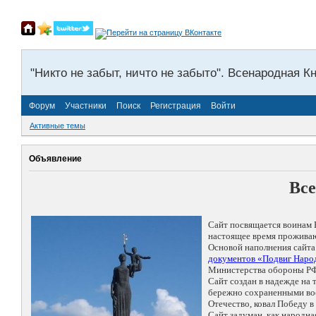
"Никто не забыт, ничто не забыто". Всенародная К
Форум
Участники
Поиск
Регистрация
Войти
Активные темы
Объявление
Все
Сайт посвящается воинам 
настоящее время проживаю
Основой наполнения сайта
документов «Подвиг Народ
Министерства обороны РФ
Сайт создан в надежде на
бережно сохраненными восп
Отечество, ковал Победу 
Сайт задуман, как народн