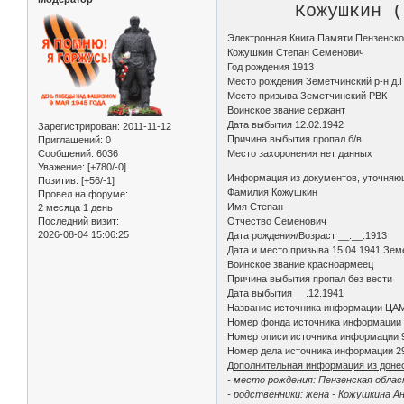
Кожушкин (
Электронная Книга Памяти Пензенско
Кожушкин Степан Семенович
Год рождения 1913
Место рождения Земетчинский р-н д.
Место призыва Земетчинский РВК
Воинское звание сержант
Дата выбытия 12.02.1942
Зарегистрирован
: 2011-11-12
Причина выбытия пропал б/в
Приглашений:
0
Сообщений:
6036
Место захоронения нет данных
Уважение:
[+780/-0]
Информация из документов, уточняю
Позитив:
[+56/-1]
Фамилия Кожушкин
Провел на форуме:
Имя Степан
2 месяца 1 день
Последний визит:
Отчество Семенович
2026-08-04 15:06:25
Дата рождения/Возраст __.__.1913
Дата и место призыва 15.04.1941 Зем
Воинское звание красноармеец
Причина выбытия пропал без вести
Дата выбытия __.12.1941
Название источника информации ЦА
Номер фонда источника информации
Номер описи источника информации 
Номер дела источника информации 2
Дополнительная информация из доне
- место рождения: Пензенская облас
- родственники: жена - Кожушкина А