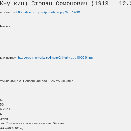
Кжушкин) Степан Семенович (1913 - 12.
й области:
http://alice.pnzgu.ru/pm/fullinfo.php?id=70730
Паново
щих потери:
http://obd-memorial.ru/Image2/filterima … 000036.jpg
етчинский РВК, Пензенская обл., Земетчинский р-н
МО
 58
977520
97
сения:
ть, Салтыковский район, деревня Паново;
нна Федотовна;