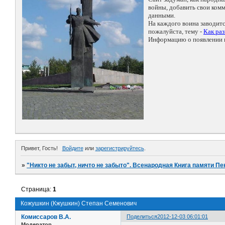
войны, добавить свои ко
данными.
На каждого воина заводит
пожалуйста, тему -
Как ра
Информацию о появлении н
Привет, Гость!
Войдите
или
зарегистрируйтесь
.
»
"Никто не забыт, ничто не забыто". Всенародная Книга памяти Пе
Страница:
1
Кожушкин (Кжушкин) Степан Семенович
Комиссаров В.А.
Поделиться
2012-12-03 06:01:01
Модератор