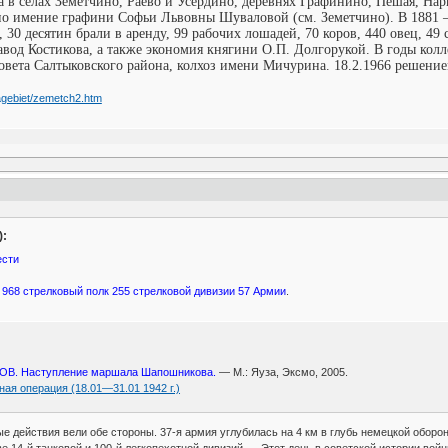
а в селах Земетчино, Раево и Усердино, деревнях Графинино, Пешая, Нар
о имение графини Софьи Львовны Шуваловой (см. Земетчино). В 1881 –
 30 десятин брали в аренду, 99 рабочих лошадей, 70 коров, 440 овец, 49 
авод Костикова, а также экономия княгини О.П. Долгорукой. В годы кол
совета Салтыковского района, колхоз имени Мичурина. 18.2.1966 решени
agebiet/zemetch2.htm
):
ести
, 968 стрелковый полк 255 стрелковой дивизии 57 Армии
.
 ВОВ. Наступление маршала Шапошникова.
— М.: Яуза, Эксмо, 2005.
ая операция (18.01—31.01 1942 г.)
ные действия вели обе стороны. 37-я армия углубилась на 4 км в глубь немецкой обо
ве 14-й танковой и 100-й легкопехотной дивизий..... Этот день в советской истории в