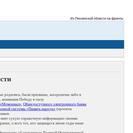
Из Пензенской области на фронты Великой 
асти
ые родились, были призваны, захоронены либо в
, ковавшим Победу в тылу.
 «Мемориал»
,
Общедоступного электронного банка
онной системы «Память народа»
(проекты
ников.
дополнит сухую справочную информацию своими
анах, о всех тех, кто защищал в лихие годы наше
нформацию об участниках Великой Отечественной