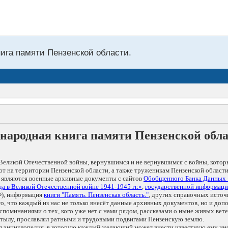
нига памяти Пензенской области.
народная книга памяти Пензенской обл
Великой Отечественной войны, вернувшимся и не вернувшимся с войны, котор
т на территории Пензенской области, а также труженикам Пензенской области
 являются военные архивные документы с сайтов
Обобщенного Банка Данных
а в Великой Отечественной войне 1941-1945 гг.»
,
государственной информаци
), информация
книги "Память. Пензенская область."
, других справочных источ
 то, что каждый из нас не только внесёт данные архивных документов, но и 
оминаниями о тех, кого уже нет с нами рядом, рассказами о ныне живых ветер
в тылу, прославлял ратными и трудовыми подвигами Пензенскую землю.
ая энциклопедия, в которую каждый желающий может внести известную ему и