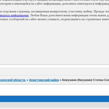
мментарии к имеющейся на сайте информации, дополнить имеющуюся информа
ся отдельная страница, посвященная конкретному участнику войны. Прежде ч
змещать информацию
. Любая Ваша дополнительная информация очень важна дл
овых сообщений на сайте можно узнавать, подписавшись на страничках книг
нзенской области.
»
Земетчинский район
»
Кожушкин (Кжушкин) Степан Се