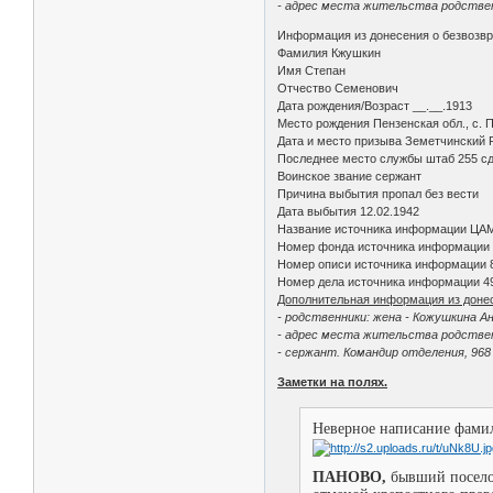
- адрес места жительства родствен
Информация из донесения о безвозв
Фамилия Кжушкин
Имя Степан
Отчество Семенович
Дата рождения/Возраст __.__.1913
Место рождения Пензенская обл., с. 
Дата и место призыва Земетчинский Р
Последнее место службы штаб 255 с
Воинское звание сержант
Причина выбытия пропал без вести
Дата выбытия 12.02.1942
Название источника информации ЦА
Номер фонда источника информации
Номер описи источника информации 
Номер дела источника информации 4
Дополнительная информация из доне
- родственники: жена - Кожушкина А
- адрес места жительства родствен
- сержант. Командир отделения, 968
Заметки на полях.
Неверное написание фамил
ПАНОВО,
бывший поселок