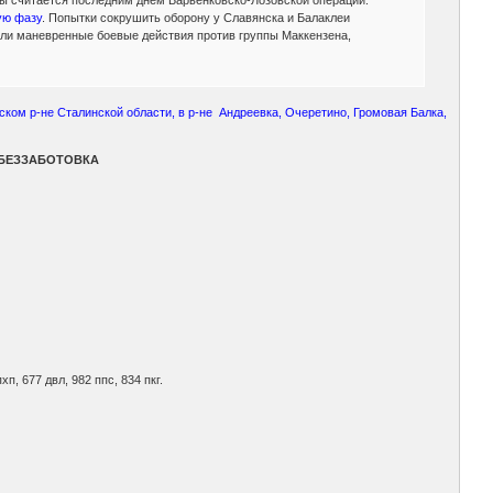
ую фазу
. Попытки сокрушить оборону у Славянска и Балаклеи
вели маневренные боевые действия против группы Маккензена,
ком р-не Сталинской области, в р-не Андреевка, Очеретино, Громовая Балка,
О,БЕЗЗАБОТОВКА
хп, 677 двл, 982 ппс, 834 пкг.