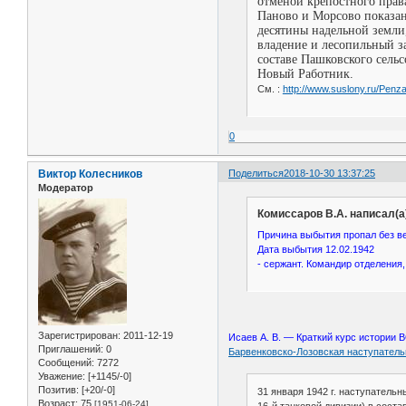
отменой крепостного прав
Паново и Морсово показан
десятины надельной земли,
владение и лесопильный з
составе Пашковского сель
Новый Работник.
См. :
http://www.suslony.ru/Penz
0
Виктор Колесников
Поделиться
2018-10-30 13:37:25
Модератор
Комиссаров В.А. написал(а
Причина выбытия пропал без в
Дата выбытия 12.02.1942
- сержант. Командир отделения
Зарегистрирован
: 2011-12-19
Исаев А. В. — Краткий курс истории
Приглашений:
0
Барвенковско-Лозовская наступательн
Сообщений:
7272
Уважение:
[+1145/-0]
Позитив:
[+20/-0]
31 января 1942 г. наступатель
Возраст:
75
[1951-06-24]
16-й танковой дивизии) в соста