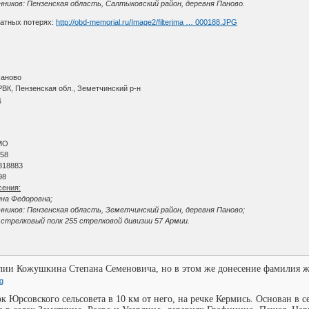
ников: Пензенская область, Салтыковский район, деревня Паново.
ратных потерях:
http://obd-memorial.ru/Image2/filterima … 000188.JPG
Паново
ВК, Пензенская обл., Земетчинский р-н
д
МО
 58
818883
98
сения:
нна Федоровна;
ников: Пензенская область, Земетчинский район, деревня Паново;
 стрелковый полк 255 стрелковой дивизии 57 Армии.
ии Кожушкина Степана Семеновича, но в этом же донесение фамилия ж
 Юрсовского сельсовета в 10 км от него, на речке Кермись. Основан в 