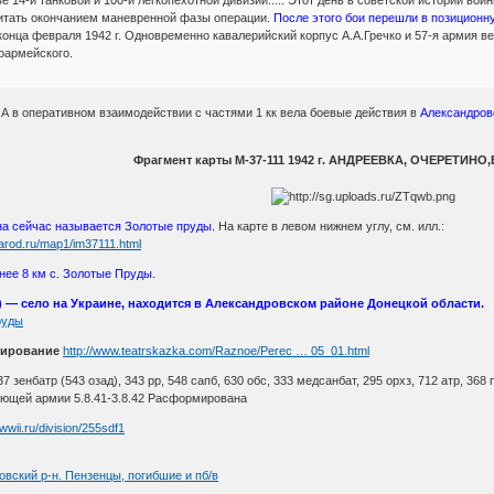
итать окончанием маневренной фазы операции.
После этого бои перешли в позиционн
конца февраля 1942 г. Одновременно кавалерийский корпус А.А.Гречко и 57-я армия 
оармейского.
7 А в оперативном взаимодействии с частями 1 кк вела боевые действия в
Александровс
Фрагмент карты М-37-111 1942 г. АНДРЕЕВКА, ОЧЕРЕТИН
на сейчас называется Золотые пруды.
На карте в левом нижнем углу, см. илл.:
arod.ru/map1/im37111.html
нее 8 км с. Золотые Пруды.
) — село на Украине, находится в Александровском районе Донецкой области.
Пруды
ирование
http://www.teatrskazka.com/Raznoe/Perec … 05_01.html
37 зенбатр (543 озад), 343 рр, 548 сапб, 630 обс, 333 медсанбат, 295 орхз, 712 атр, 368 п
ющей армии 5.8.41-3.8.42 Расформирована
awwii.ru/division/255sdf1
овский р-н. Пензенцы, погибшие и пб/в