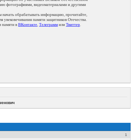
цию фотографиями, видеоматериалами и другими
ем начать обрабатывать информацию, прочитайте,
я увековечивания памяти защитников Отечества.
и памяти в
ВКонтакте
,
Телеграмм
или
Твиттер
.
менович
1