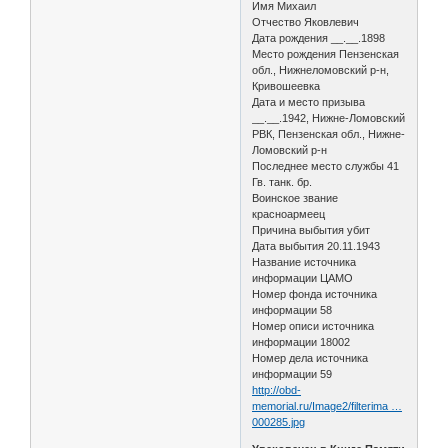
Имя Михаил
Отчество Яковлевич
Дата рождения __.__.1898
Место рождения Пензенская
обл., Нижнеломовский р-н,
Кривошеевка
Дата и место призыва
__.__.1942, Нижне-Ломовский
РВК, Пензенская обл., Нижне-
Ломовский р-н
Последнее место службы 41
Гв. танк. бр.
Воинское звание
красноармеец
Причина выбытия убит
Дата выбытия 20.11.1943
Название источника
информации ЦАМО
Номер фонда источника
информации 58
Номер описи источника
информации 18002
Номер дела источника
информации 59
http://obd-
memorial.ru/Image2/filterima …
000285.jpg