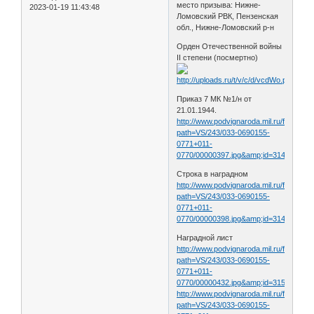
место призыва: Нижне-
2023-01-19 11:43:48
Ломовский РВК, Пензенская
обл., Нижне-Ломовский р-н
Орден Отечественной войны
II степени (посмертно)
Приказ 7 МК №1/н от
21.01.1944.
http://www.podvignaroda.mil.ru/filter/filt
path=VS/243/033-0690155-
0771+011-
0770/00000397.jpg&amp;id=31499905&
Строка в наградном
http://www.podvignaroda.mil.ru/filter/filt
path=VS/243/033-0690155-
0771+011-
0770/00000398.jpg&amp;id=31499916&
Наградной лист
http://www.podvignaroda.mil.ru/filter/filt
path=VS/243/033-0690155-
0771+011-
0770/00000432.jpg&amp;id=31500076&
http://www.podvignaroda.mil.ru/filter/filt
path=VS/243/033-0690155-