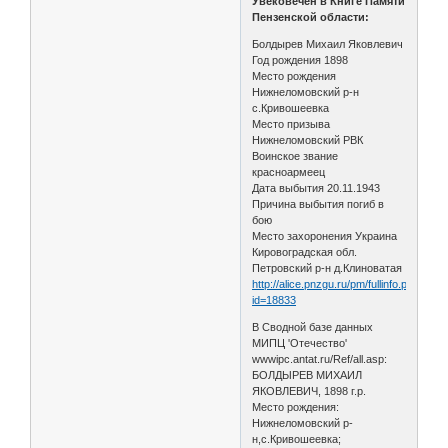
Увековечен в Книге Памяти
Пензенской области:
Болдырев Михаил Яковлевич
Год рождения 1898
Место рождения
Нижнеломовский р-н
с.Кривошеевка
Место призыва
Нижнеломовский РВК
Воинское звание
красноармеец
Дата выбытия 20.11.1943
Причина выбытия погиб в
бою
Место захоронения Украина
Кировоградская обл.
Петровский р-н д.Клиноватая
http://alice.pnzgu.ru/pm/fullinfo.php?
id=18833
В Сводной базе данных
МИПЦ 'Отечество'
wwwipc.antat.ru/Ref/all.asp:
БОЛДЫРЕВ МИХАИЛ
ЯКОВЛЕВИЧ, 1898 г.р.
Место рождения:
Нижнеломовский р-
н,с.Кривошеевка;