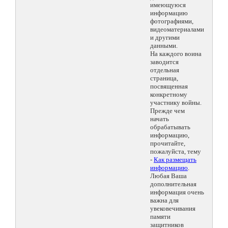
имеющуюся
информацию
фотографиями,
видеоматериалами
и другими
данными.
На каждого воина
заводится
отдельная
страница,
посвященная
конкретному
участнику войны.
Прежде чем
начать
обрабатывать
информацию,
прочитайте,
пожалуйста, тему
-
Как размещать
информацию
.
Любая Ваша
дополнительная
информация очень
важна для
увековечивания
памяти
защитников