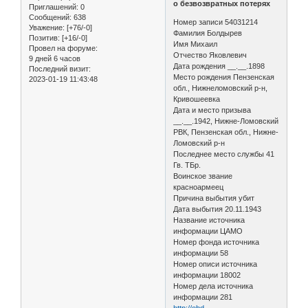
о безвозвратных потерях
Приглашений:
0
Сообщений:
638
Номер записи 54031214
Уважение:
[+76/-0]
Фамилия Болдырев
Позитив:
[+16/-0]
Имя Михаил
Провел на форуме:
Отчество Яковлевич
9 дней 6 часов
Дата рождения __.__.1898
Последний визит:
Место рождения Пензенская
2023-01-19 11:43:48
обл., Нижнеломовский р-н,
Кривошеевка
Дата и место призыва
__.__.1942, Нижне-Ломовский
РВК, Пензенская обл., Нижне-
Ломовский р-н
Последнее место службы 41
Гв. ТБр.
Воинское звание
красноармеец
Причина выбытия убит
Дата выбытия 20.11.1943
Название источника
информации ЦАМО
Номер фонда источника
информации 58
Номер описи источника
информации 18002
Номер дела источника
информации 281
http://obd-