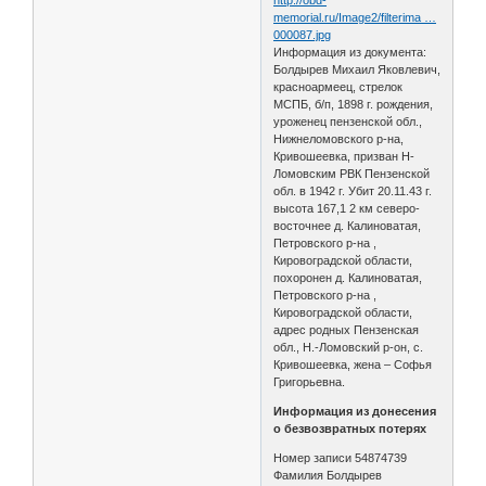
memorial.ru/Image2/filterima …
000087.jpg
Информация из документа:
Болдырев Михаил Яковлевич,
красноармеец, стрелок
МСПБ, б/п, 1898 г. рождения,
уроженец пензенской обл.,
Нижнеломовского р-на,
Кривошеевка, призван Н-
Ломовским РВК Пензенской
обл. в 1942 г. Убит 20.11.43 г.
высота 167,1 2 км северо-
восточнее д. Калиноватая,
Петровского р-на ,
Кировоградской области,
похоронен д. Калиноватая,
Петровского р-на ,
Кировоградской области,
адрес родных Пензенская
обл., Н.-Ломовский р-он, с.
Кривошеевка, жена – Софья
Григорьевна.
Информация из донесения
о безвозвратных потерях
Номер записи 54874739
Фамилия Болдырев