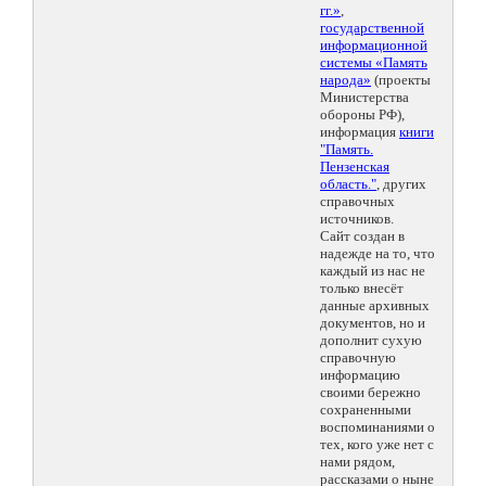
гг.»
,
государственной
информационной
системы «Память
народа»
(проекты
Министерства
обороны РФ),
информация
книги
"Память.
Пензенская
область."
, других
справочных
источников.
Сайт создан в
надежде на то, что
каждый из нас не
только внесёт
данные архивных
документов, но и
дополнит сухую
справочную
информацию
своими бережно
сохраненными
воспоминаниями о
тех, кого уже нет с
нами рядом,
рассказами о ныне