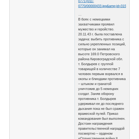
0771+011-
0770/00000433.jpg&amp;id=31500077&
…
В боях с немецкими
захватчиками проявил
мужество и геройство.
20.11.43 г. была поставлена
задача: выбить противника с
сильно укрепленных позиций,
которые он занимал на
высоте 169.0 Петровского
района Кировоградской обл.
т. Болдырев с группой
товарищей в количестве 7
человек первым ворвался в
окопы и блиндажи противника
– штыком и гранатой
уничтожив до 5 немецких
солдат. Заняв оборону
противника т. Болдырев
удерживал ее до последнего
дыхания пока не был сражен
вражеской пулей. Приказ
командования был выполнен.
Достоин награждения
правительственной наградой
посмертно – орденом
«Отечественная война II