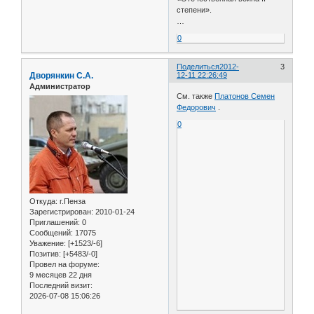
степени».
…
0
Поделиться
2012-
3
Дворянкин С.А.
12-11 22:26:49
Администратор
См. также
Платонов Семен
Федорович
.
0
Откуда:
г.Пенза
Зарегистрирован
: 2010-01-24
Приглашений:
0
Сообщений:
17075
Уважение:
[+1523/-6]
Позитив:
[+5483/-0]
Провел на форуме:
9 месяцев 22 дня
Последний визит:
2026-07-08 15:06:26