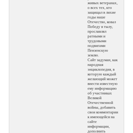
живых ветеранах,
о всех тех, кто
защищал в лихие
годы наше
Отечество, ковал
Победу в тылу,
прославлял
ратными и
трудовыми
подвигами
Пензенскую
землю.
Сайт задуман, как
народная
энциклопедия, в
которую каждый
желающий может
внести известную
ему информацию
об участниках
Великой
Отечественной
войны, добавить
свои комментарии
к имеющейся на
сайте
информации,
дополнить