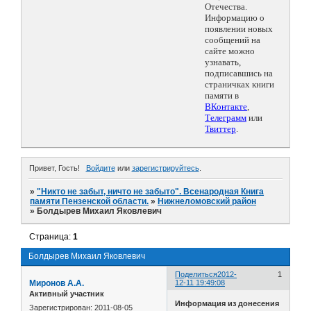
Отечества.
Информацию о
появлении новых
сообщений на
сайте можно
узнавать,
подписавшись на
страничках книги
памяти в
ВКонтакте
,
Телеграмм
или
Твиттер
.
Привет, Гость!
Войдите
или
зарегистрируйтесь
.
»
"Никто не забыт, ничто не забыто". Всенародная Книга
памяти Пензенской области.
»
Нижнеломовский район
»
Болдырев Михаил Яковлевич
Страница:
1
Болдырев Михаил Яковлевич
Поделиться
2012-
1
Миронов А.А.
12-11 19:49:08
Активный участник
Информация из донесения
Зарегистрирован
: 2011-08-05