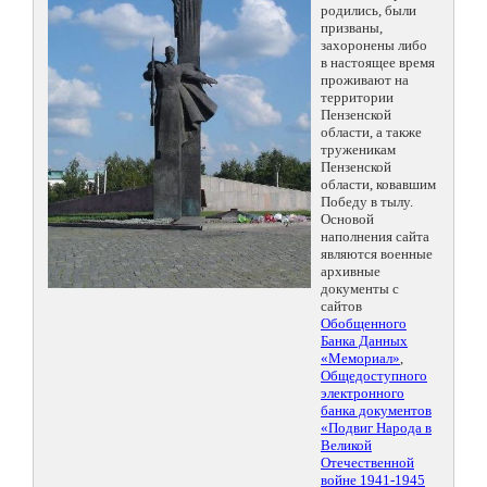
родились, были
призваны,
захоронены либо
в настоящее время
проживают на
территории
Пензенской
области, а также
труженикам
Пензенской
области, ковавшим
Победу в тылу.
Основой
наполнения сайта
являются военные
архивные
документы с
сайтов
Обобщенного
Банка Данных
«Мемориал»
,
Общедоступного
электронного
банка документов
«Подвиг Народа в
Великой
Отечественной
войне 1941-1945