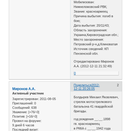
Мобилизован:
Нижнеломовский РВК;
Звание: красноармеец
Причина выбытия: погиб в
бою;
Дата выбытия: 20/11/43;
Область захоронения:
Украина,Кировоградская обл.;
Место захоронения:
Петровский р-н,д.Клиноватая
Источник сведений: КП
Пензенской обл.
Отредактировано Миронов
А.А. (2012-12-11 21:32:49)
0
Поделиться
2012-
2
Миронов А.А.
12-11 20:26:05
Активный участник
Болдырев Михаил Яковлевич,
Зарегистрирован
: 2011-08-05
стрелок мотострелкового
Приглашений:
0
батальона 41 гвардейской
Сообщений:
638
бригады.
Уважение:
[+76/-0]
Позитив:
[+16/-0]
год рождения __.__.1898
Провел на форуме:
гв. красноармеец
9 дней 6 часов
в РККА с __.__.1942 года
Последний визит: