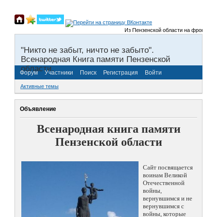
Из Пензенской области на фронты Вели
"Никто не забыт, ничто не забыто".
Всенародная Книга памяти Пензенской
области.
Форум
Участники
Поиск
Регистрация
Войти
Активные темы
Объявление
Всенародная книга памяти
Пензенской области
Сайт посвящается
воинам Великой
Отечественной
войны,
вернувшимся и не
вернувшимся с
войны, которые