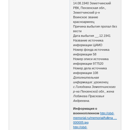
14.08.1940 Земетчинский
РВК, Пензенская обл.,
Земетчинский р-н
Воинское звание
красноармеец
Причина выбытия пропал без
вести
Дата выбытия __.12.1941
Название источника
информации ЦАМО
Номер фонда источника
информации 58
Номер описи источника
информации 977520
Номер дела источника
информации 108
Дополнительная
информация: уроженец
с.Голодовка Земетчинского
р-на Пензенской обл., жена
Лобачева Прасковья
Андреевна.
Информация о
военнопленном
http://obd-
memorial.ru/memorial/fullima …
000005.jpg
http://obd-