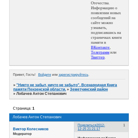
Отечества.
Информацию о
появлении новых
сообщений на
сайте можно
узнавать,
подписавшись на
страничках книги
памяти в
ВКонтакте
,
Телеграмм
или
Твиттер
.
Привет, Гость!
Войдите
или
зарегистрируйтесь
.
»
"Никто не забыт, ничто не забыто". Всенародная Книга
памяти Пензенской области.
»
Земетчинский район
»
Лобачев Антон Степанович
Страница:
1
Лобачев Антон Степанович
Поделиться
2012-
1
Виктор Колесников
12-25 21:21:17
Модератор
Информация из Книги