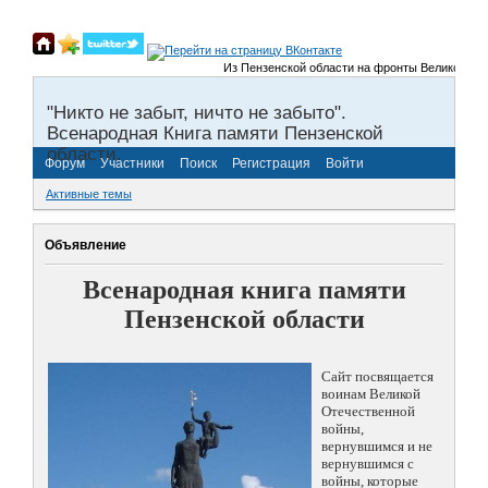
Из Пензенской области на фронты Великой Отечес
"Никто не забыт, ничто не забыто".
Всенародная Книга памяти Пензенской
области.
Форум
Участники
Поиск
Регистрация
Войти
Активные темы
Объявление
Всенародная книга памяти
Пензенской области
Сайт посвящается
воинам Великой
Отечественной
войны,
вернувшимся и не
вернувшимся с
войны, которые