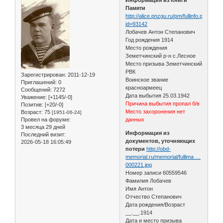
Памяти
http://alice.pnzgu.ru/pm/fullinfo.php?
id=93142
Лобачев Антон Степанович
Год рождения 1914
Место рождения
Земетчинский р-н с.Лесное
Место призыва Земетчинский
РВК
Зарегистрирован
: 2011-12-19
Воинское звание
Приглашений:
0
красноармеец
Сообщений:
7272
Дата выбытия 25.03.1942
Уважение:
[+1145/-0]
Причина выбытия пропал б/в
Позитив:
[+20/-0]
Место захоронения нет
Возраст:
75
[1951-06-24]
Провел на форуме:
данных
3 месяца 29 дней
Информация из
Последний визит:
документов, уточняющих
2026-05-18 16:05:49
потери
http://obd-
memorial.ru/memorial/fullima …
000221.jpg
Номер записи 60559546
Фамилия Лобачев
Имя Антон
Отчество Степанович
Дата рождения/Возраст
__.__.1914
Дата и место призыва