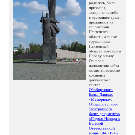
родились, были
призваны,
захоронены либо
в настоящее время
проживают на
территории
Пензенской
области, а также
труженикам
Пензенской
области, ковавшим
Победу в тылу.
Основой
наполнения сайта
являются военные
архивные
документы с
сайтов
Обобщенного
Банка Данных
«Мемориал»
,
Общедоступного
электронного
банка документов
«Подвиг Народа в
Великой
Отечественной
войне 1941-1945