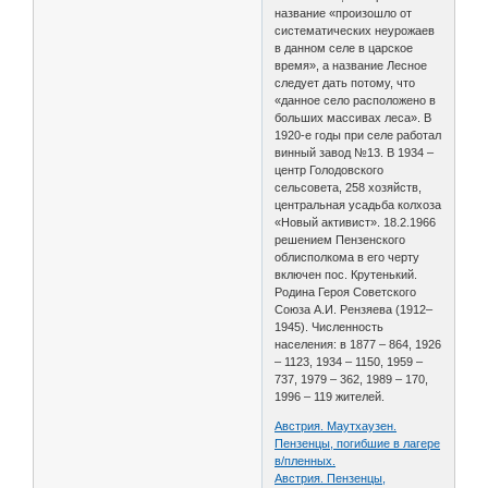
название «произошло от
систематических неурожаев
в данном селе в царское
время», а название Лесное
следует дать потому, что
«данное село расположено в
больших массивах леса». В
1920-е годы при селе работал
винный завод №13. В 1934 –
центр Голодовского
сельсовета, 258 хозяйств,
центральная усадьба колхоза
«Новый активист». 18.2.1966
решением Пензенского
облисполкома в его черту
включен пос. Крутенький.
Родина Героя Советского
Союза А.И. Рензяева (1912–
1945). Численность
населения: в 1877 – 864, 1926
– 1123, 1934 – 1150, 1959 –
737, 1979 – 362, 1989 – 170,
1996 – 119 жителей.
Австрия. Маутхаузен.
Пензенцы, погибшие в лагере
в/пленных.
Австрия. Пензенцы,