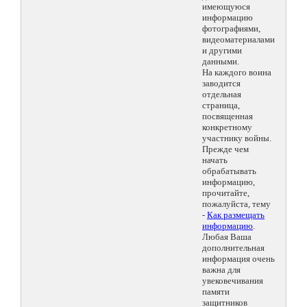
имеющуюся
информацию
фотографиями,
видеоматериалами
и другими
данными.
На каждого воина
заводится
отдельная
страница,
посвященная
конкретному
участнику войны.
Прежде чем
начать
обрабатывать
информацию,
прочитайте,
пожалуйста, тему
-
Как размещать
информацию
.
Любая Ваша
дополнительная
информация очень
важна для
увековечивания
памяти
защитников