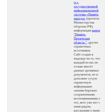
гг.»
,
государственной
информационной
системы «Память
народа»
(проекты
Министерства
обороны РФ),
информация
книги
"Память.
Пензенская
область."
, других
справочных
источников.
Сайт создан в
надежде на то, что
каждый из нас не
только внесёт
данные архивных
документов, но и
дополнит сухую
справочную
информацию
своими бережно
сохраненными
воспоминаниями о
тех, кого уже нет с
нами рядом,
рассказами о ныне