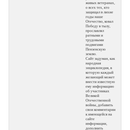
живых ветеранах,
о всех тех, кто
защищал в лихие
годы наше
Отечество, ковал
Победу в тылу,
прославлял
ратными и
трудовыми
подвигами
Пензенскую
землю.
Сайт задуман, как
народная
энциклопедия, в
которую каждый
желающий может
внести известную
ему информацию
об участниках
Великой
Отечественной
войны, добавить
свои комментарии
к имеющейся на
сайте
информации,
дополнить