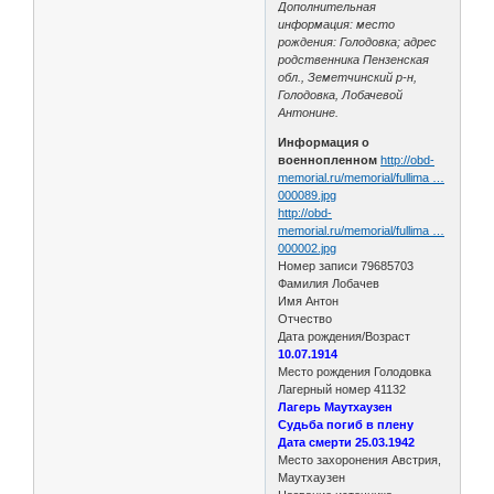
Дополнительная
информация: место
рождения: Голодовка; адрес
родственника Пензенская
обл., Земетчинский р-н,
Голодовка, Лобачевой
Антонине.
Информация о
военнопленном
http://obd-
memorial.ru/memorial/fullima …
000089.jpg
http://obd-
memorial.ru/memorial/fullima …
000002.jpg
Номер записи 79685703
Фамилия Лобачев
Имя Антон
Отчество
Дата рождения/Возраст
10.07.1914
Место рождения Голодовка
Лагерный номер 41132
Лагерь Маутхаузен
Судьба погиб в плену
Дата смерти 25.03.1942
Место захоронения Австрия,
Маутхаузен