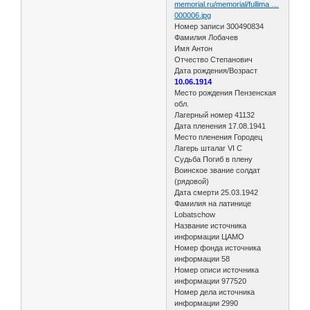
memorial.ru/memorial/fullima …
000006.jpg
Номер записи 300490834
Фамилия Лобачев
Имя Антон
Отчество Степанович
Дата рождения/Возраст
10.06.1914
Место рождения Пензенская
обл.
Лагерный номер 41132
Дата пленения 17.08.1941
Место пленения Городец
Лагерь шталаг VI C
Судьба Погиб в плену
Воинское звание солдат
(рядовой)
Дата смерти 25.03.1942
Фамилия на латинице
Lobatschow
Название источника
информации ЦАМО
Номер фонда источника
информации 58
Номер описи источника
информации 977520
Номер дела источника
информации 2990