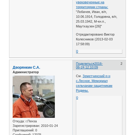
увековеченные на
территоррии страны:
"Лобачев, Иван, в/п,
10.06.1914, Голодовна, в/п,
25.03.1942, М-кн.п.,
Маутхаузен [26]"
Отредактировано Виктор
Колесников (2013-02-03
17:58:09)
0
Поделиться
2016-
2
Дворянкин С.А.
06-24 12:10:09
Администратор
См.
Земетчинский р-н
с.Лесное. Мемориал
сельчанам-защитникам
Родины.
0
Откуда:
г.Пенза
Зарегистрирован
: 2010-01-24
Приглашений:
0
Сообщений:
17075