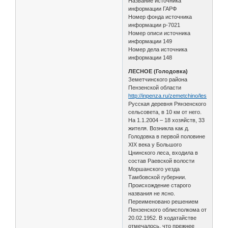
Название источника
информации ГАРФ
Номер фонда источника
информации р-7021
Номер описи источника
информации 149
Номер дела источника
информации 148
ЛЕСНОЕ (Голодовка)
Земетчинского района
Пензенской области
http://inpenza.ru/zemetchino/lesnoye.ph
Русская деревня Рянзенского
сельсовета, в 10 км от него.
На 1.1.2004 – 18 хозяйств, 33
жителя. Возникла как д.
Голодовка в первой половине
XIX века у Большого
Цнинского леса, входила в
состав Раевской волости
Моршанского уезда
Тамбовской губернии.
Происхождение старого
названия не ясно.
Переименовано решением
Пензенского облисполкома от
20.02.1952. В ходатайстве
отмечалось, что прежнее