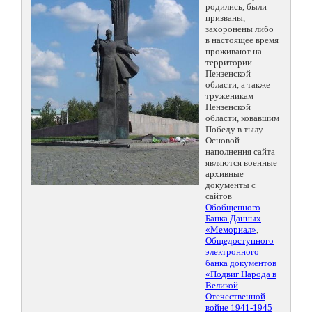
родились, были
призваны,
захоронены либо
в настоящее время
проживают на
территории
Пензенской
области, а также
труженикам
Пензенской
области, ковавшим
Победу в тылу.
Основой
наполнения сайта
являются военные
архивные
документы с
сайтов
Обобщенного
Банка Данных
«Мемориал»
,
Общедоступного
электронного
банка документов
«Подвиг Народа в
Великой
Отечественной
войне 1941-1945