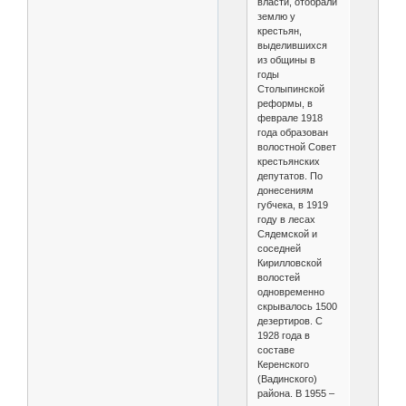
власти, отобрали
землю у
крестьян,
выделившихся
из общины в
годы
Столыпинской
реформы, в
феврале 1918
года образован
волостной Совет
крестьянских
депутатов. По
донесениям
губчека, в 1919
году в лесах
Сядемской и
соседней
Кирилловской
волостей
одновременно
скрывалось 1500
дезертиров. С
1928 года в
составе
Керенского
(Вадинского)
района. В 1955 –