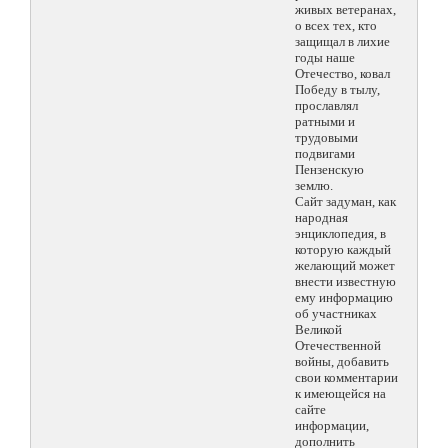
живых ветеранах,
о всех тех, кто
защищал в лихие
годы наше
Отечество, ковал
Победу в тылу,
прославлял
ратными и
трудовыми
подвигами
Пензенскую
землю.
Сайт задуман, как
народная
энциклопедия, в
которую каждый
желающий может
внести известную
ему информацию
об участниках
Великой
Отечественной
войны, добавить
свои комментарии
к имеющейся на
сайте
информации,
дополнить