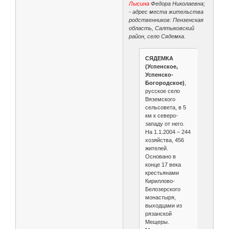
Лысина
Федора Николаевна;
- адрес места жительства
родственников: Пензенская
область, Салтыковский
район, село Сядемка.
СЯДЕМКА
(Успенское,
Успенско-
Богородское)
,
русское село
Вяземского
сельсовета, в 5
км к северо-
западу от него.
На 1.1.2004 – 244
хозяйства, 456
жителей.
Основано в
конце 17 века
крестьянами
Кириллово-
Белозерского
монастыря,
выходцами из
рязанской
Мещеры.