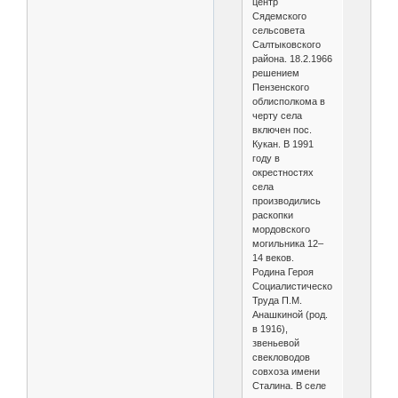
центр
Сядемского
сельсовета
Салтыковского
района. 18.2.1966
решением
Пензенского
облисполкома в
черту села
включен пос.
Кукан. В 1991
году в
окрестностях
села
производились
раскопки
мордовского
могильника 12–
14 веков.
Родина Героя
Социалистического
Труда П.М.
Анашкиной (род.
в 1916),
звеньевой
свекловодов
совхоза имени
Сталина. В селе