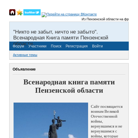
Из Пензенской области на фронты Вел
"Никто не забыт, ничто не забыто".
Всенародная Книга памяти Пензенской
области.
Форум
Участники
Поиск
Регистрация
Войти
Активные темы
Объявление
Всенародная книга памяти
Пензенской области
Сайт посвящается
воинам Великой
Отечественной
войны,
вернувшимся и не
вернувшимся с
войны, которые