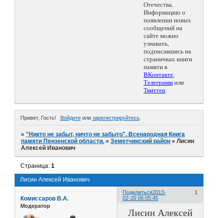
Отечества.
Информацию о
появлении новых
сообщений на
сайте можно
узнавать,
подписавшись на
страничках книги
памяти в
ВКонтакте
,
Телеграмм
или
Твиттер
.
Привет, Гость!
Войдите
или
зарегистрируйтесь
.
»
"Никто не забыт, ничто не забыто". Всенародная Книга
памяти Пензенской области.
»
Земетчинский район
»
Лисин
Алексей Иванович
Страница:
1
Лисин Алексей Иванович
Поделиться
2013-
1
Комиссаров В.А.
02-20 06:05:45
Модератор
Лисин Алексей