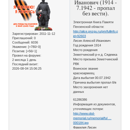
Иванович (1914 -
7.1942 - пропал
без вести).
Электронная Книга Памяти
Пензенской области:
http://alice.pnzgu.ru/pm/fullinfo.php?
Зарегистрирован
: 2011-11-12
id=92603
Приглашений:
0
Лисин Алексей Иванович
Сообщений:
6036
Год рождения 1914
Уважение:
[+780/-0]
Место рождения
Позитив:
[+56/-1]
Земетчинский р-н д. Сядемка
Провел на форуме:
Место призыва Земетчинский
2 месяца 1 день
РВК
Последний визит:
2026-08-04 15:06:25
Воинское звание
красноармеец
Дата выбытия 00.07.1942
Причина выбытия пропал б/в
Место захоронения нет
данных
61286386
Информация из документов,
уточняющих потери:
http://www.obd-
memorial.ru/memorial/ful …
000184.jpg
Фамилия Лисин