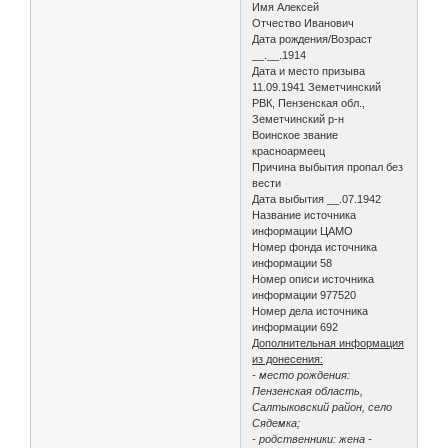
Имя Алексей
Отчество Иванович
Дата рождения/Возраст
__.__.1914
Дата и место призыва
11.09.1941 Земетчинский
РВК, Пензенская обл.,
Земетчинский р-н
Воинское звание
красноармеец
Причина выбытия пропал без
вести
Дата выбытия __.07.1942
Название источника
информации ЦАМО
Номер фонда источника
информации 58
Номер описи источника
информации 977520
Номер дела источника
информации 692
Дополнительная информация
из донесения:
- место рождения:
Пензенская область,
Салтыковский район, село
Сядемка;
- родственники: жена -