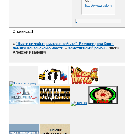
См. :
http://www.suslony.ru/Penzagebi
0
Страница:
1
»
"Никто не забыт, ничто не забыто". Всенародная Книга
памяти Пензенской области.
»
Земетчинский район
»
Лисин
Алексей Иванович