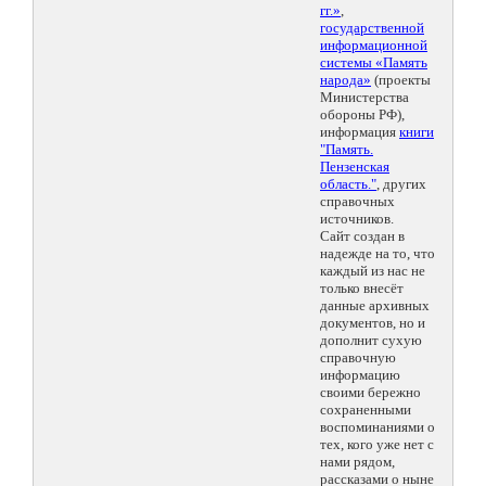
гг.»
,
государственной
информационной
системы «Память
народа»
(проекты
Министерства
обороны РФ),
информация
книги
"Память.
Пензенская
область."
, других
справочных
источников.
Сайт создан в
надежде на то, что
каждый из нас не
только внесёт
данные архивных
документов, но и
дополнит сухую
справочную
информацию
своими бережно
сохраненными
воспоминаниями о
тех, кого уже нет с
нами рядом,
рассказами о ныне