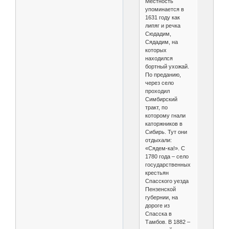
Местность
упоминается в
1631 году как
липяг и речка
Сюдадим,
Сядадим, на
которых
находился
бортный ухожай.
По преданию,
через село
проходил
Симбирский
тракт, по
которому гнали
каторжников в
Сибирь. Тут они
отдыхали:
«Сядем-ка!». С
1780 года – село
государственных
крестьян
Спасского уезда
Пензенской
губернии, на
дороге из
Спасска в
Тамбов. В 1882 –