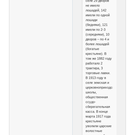
селе 29 дворов
не имело
лошадей, 142
имели по одной
лошади
(бедняки), 121
имели по 2-3
(середняки), 10
дворов – по 4 и
более лошадей
(богатые
крестьяне). В
том же 1882 году
работало 2
трактира, 3
торговые лавки.
В 1913 году в
селе земская и
церковноприходская
школы,
общественная
ссудо-
сберегательная
касса. В конце
марта 1917 года
крестьяне
уволили царские
волостные