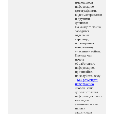
имеющуюся
информацию
фотографиями,
видеоматериалами
и другими
данными.
На каждого воина
заводится
отдельная
страница,
посвященная
конкретному
участнику войны.
Прежде чем
начать
обрабатывать
информацию,
прочитайте,
пожалуйста, тему
-
Как размещать
информацию
.
Любая Ваша
дополнительная
информация очень
важна для
увековечивания
памяти
защитников