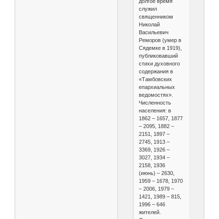
долгое время
служил
священником
Николай
Васильевич
Реморов (умер в
Сядемке в 1919),
публиковавший
стихи духовного
содержания в
«Тамбовских
епархиальных
ведомостях».
Численность
населения: в
1862 – 1657, 1877
– 2095, 1882 –
2151, 1897 –
2745, 1913 –
3369, 1926 –
3027, 1934 –
2158, 1936
(июнь) – 2630,
1959 – 1678, 1970
– 2006, 1979 –
1421, 1989 – 815,
1996 – 646
жителей.