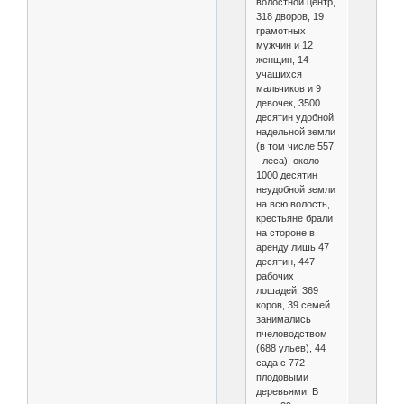
волостной центр,
318 дворов, 19
грамотных
мужчин и 12
женщин, 14
учащихся
мальчиков и 9
девочек, 3500
десятин удобной
надельной земли
(в том числе 557
- леса), около
1000 десятин
неудобной земли
на всю волость,
крестьяне брали
на стороне в
аренду лишь 47
десятин, 447
рабочих
лошадей, 369
коров, 39 семей
занимались
пчеловодством
(688 ульев), 44
сада с 772
плодовыми
деревьями. В