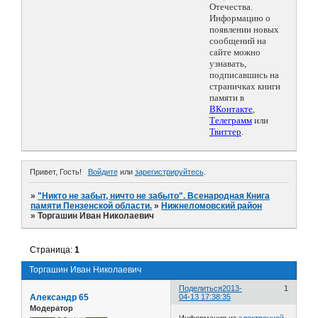
Отечества.
Информацию о
появлении новых
сообщений на
сайте можно
узнавать,
подписавшись на
страничках книги
памяти в
ВКонтакте
,
Телеграмм
или
Твиттер
.
Привет, Гость!
Войдите
или
зарегистрируйтесь
.
»
"Никто не забыт, ничто не забыто". Всенародная Книга
памяти Пензенской области.
»
Нижнеломовский район
»
Торгашин Иван Николаевич
Страница:
1
Торгашин Иван Николаевич
Поделиться
2013-
1
Александр 65
04-13 17:38:35
Модератор
Информация из
электронной