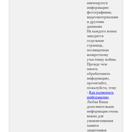
имеющуюся
информацию
фотографиями,
видеоматериалами
и другими
данными.
На каждого воина
заводится
отдельная
страница,
посвященная
конкретному
участнику войны.
Прежде чем
начать
обрабатывать
информацию,
прочитайте,
пожалуйста, тему
-
Как размещать
информацию
.
Любая Ваша
дополнительная
информация очень
важна для
увековечивания
памяти
защитников