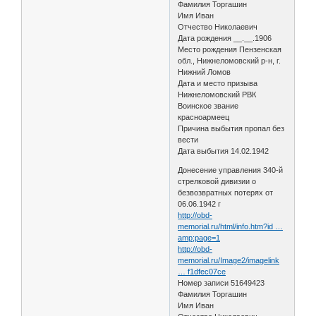
Фамилия Торгашин
Имя Иван
Отчество Николаевич
Дата рождения __.__.1906
Место рождения Пензенская
обл., Нижнеломовский р-н, г.
Нижний Ломов
Дата и место призыва
Нижнеломовский РВК
Воинское звание
красноармеец
Причина выбытия пропал без
вести
Дата выбытия 14.02.1942
Донесение управления 340-й
стрелковой дивизии о
безвозвратных потерях от
06.06.1942 г
http://obd-
memorial.ru/html/info.htm?id …
amp;page=1
http://obd-
memorial.ru/Image2/imagelink
… f1dfec07ce
Номер записи 51649423
Фамилия Торгашин
Имя Иван