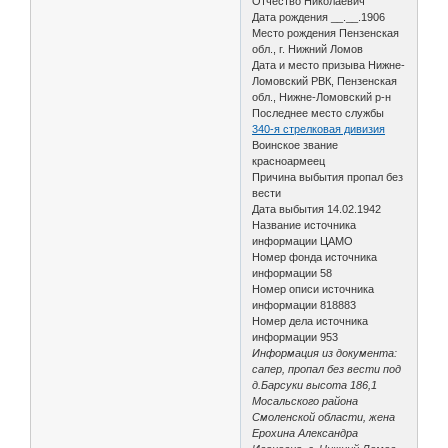
Отчество Николаевич
Дата рождения __.__.1906
Место рождения Пензенская
обл., г. Нижний Ломов
Дата и место призыва Нижне-
Ломовский РВК, Пензенская
обл., Нижне-Ломовский р-н
Последнее место службы
340-я стрелковая дивизия
Воинское звание
красноармеец
Причина выбытия пропал без
вести
Дата выбытия 14.02.1942
Название источника
информации ЦАМО
Номер фонда источника
информации 58
Номер описи источника
информации 818883
Номер дела источника
информации 953
Информация из документа:
сапер, пропал без вести под
д.Барсуки высота 186,1
Мосальского района
Смоленской области, жена
Ерохина Александра