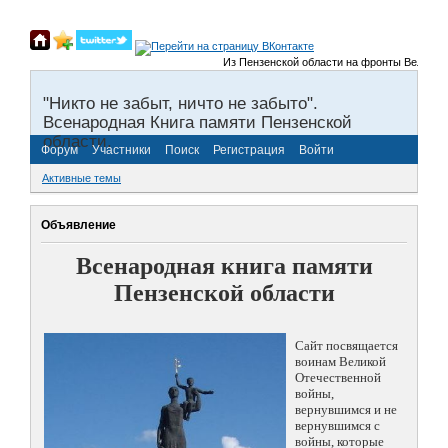
Из Пензенской области на фронты Великой От
"Никто не забыт, ничто не забыто".
Всенародная Книга памяти Пензенской
области.
Форум
Участники
Поиск
Регистрация
Войти
Активные темы
Объявление
Всенародная книга памяти
Пензенской области
Сайт посвящается
воинам Великой
Отечественной
войны,
вернувшимся и не
вернувшимся с
войны, которые