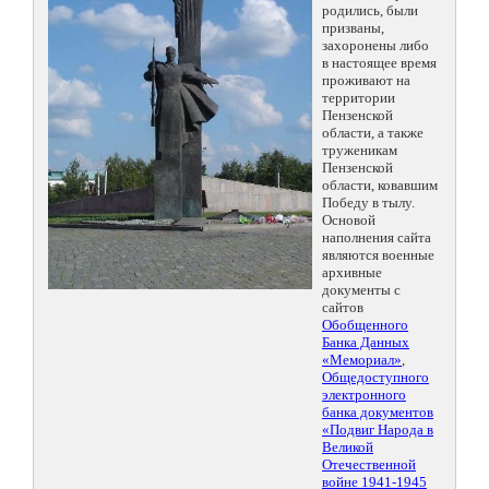
родились, были
призваны,
захоронены либо
в настоящее время
проживают на
территории
Пензенской
области, а также
труженикам
Пензенской
области, ковавшим
Победу в тылу.
Основой
наполнения сайта
являются военные
архивные
документы с
сайтов
Обобщенного
Банка Данных
«Мемориал»
,
Общедоступного
электронного
банка документов
«Подвиг Народа в
Великой
Отечественной
войне 1941-1945