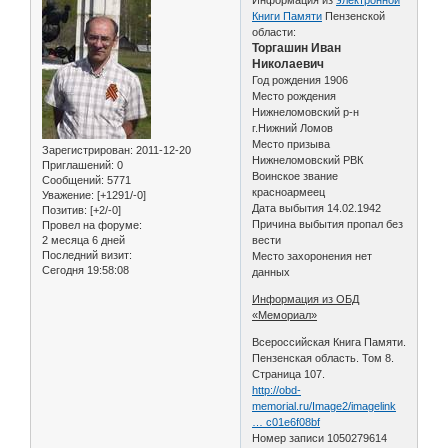
Книги Памяти
Пензенской
области:
Торгашин Иван
Николаевич
Год рождения 1906
Место рождения
Нижнеломовский р-н
г.Нижний Ломов
Место призыва
Зарегистрирован
: 2011-12-20
Нижнеломовский РВК
Приглашений:
0
Воинское звание
Сообщений:
5771
красноармеец
Уважение:
[+1291/-0]
Дата выбытия 14.02.1942
Позитив:
[+2/-0]
Причина выбытия пропал без
Провел на форуме:
2 месяца 6 дней
вести
Последний визит:
Место захоронения нет
Сегодня 19:58:08
данных
Информация из ОБД
«Мемориал»
Всероссийская Книга Памяти.
Пензенская область. Том 8.
Страница 107.
http://obd-
memorial.ru/Image2/imagelink
… c01e6f08bf
Номер записи 1050279614