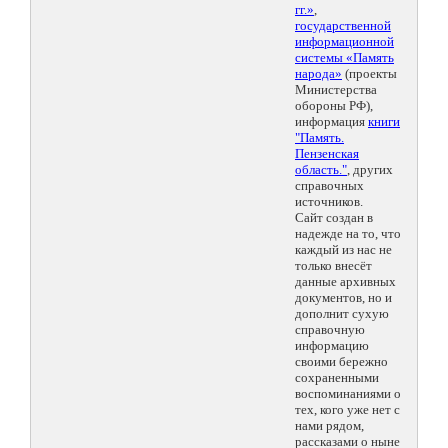
гг.»
,
государственной
информационной
системы «Память
народа»
(проекты
Министерства
обороны РФ),
информация
книги
"Память.
Пензенская
область."
, других
справочных
источников.
Сайт создан в
надежде на то, что
каждый из нас не
только внесёт
данные архивных
документов, но и
дополнит сухую
справочную
информацию
своими бережно
сохраненными
воспоминаниями о
тех, кого уже нет с
нами рядом,
рассказами о ныне