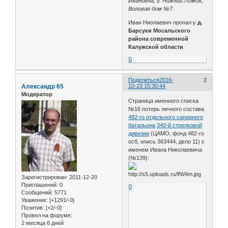
Ивановна, г. Нижний Ломов,
Воловая дом №7.
Иван Ниолаевич пропал у
д.
Барсуки Мосальского
района современной
Калужской области
.
0
Поделиться
2016-
2
Александр 65
10-23 15:30:44
Модератор
Страница именного списка
№16 потерь личного состава
482-го отдельного саперного
батальона
340-й стрелковой
дивизии
(ЦАМО, фонд 482-го
осб, опись 363444, дело 11) с
именем Ивана Николаевича
(№139):
Зарегистрирован
: 2011-12-20
Приглашений:
0
0
Сообщений:
5771
Уважение:
[+1291/-0]
Позитив:
[+2/-0]
Провел на форуме:
2 месяца 6 дней