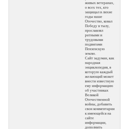
живых ветеранах,
о всех тех, кто
защищал в лихие
годы наше
Отечество, ковал
Победу в тылу,
прославлял
ратными и
трудовыми
подвигами
Пензенскую
землю.
Сайт задуман, как
народная
энциклопедия, в
которую каждый
желающий может
внести известную
ему информацию
об участниках
Великой
Отечественной
войны, добавить
свои комментарии
к имеющейся на
сайте
информации,
дополнить