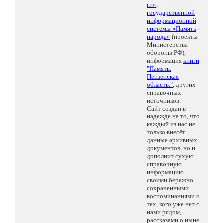
гг.»
,
государственной
информационной
системы «Память
народа»
(проекты
Министерства
обороны РФ),
информация
книги
"Память.
Пензенская
область."
, других
справочных
источников.
Сайт создан в
надежде на то, что
каждый из нас не
только внесёт
данные архивных
документов, но и
дополнит сухую
справочную
информацию
своими бережно
сохраненными
воспоминаниями о
тех, кого уже нет с
нами рядом,
рассказами о ныне