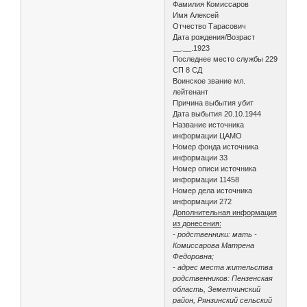
Фамилия Комиссаров
Имя Алексей
Отчество Тарасович
Дата рождения/Возраст
__.__.1923
Последнее место службы 229
СП 8 СД
Воинское звание мл.
лейтенант
Причина выбытия убит
Дата выбытия 20.10.1944
Название источника
информации ЦАМО
Номер фонда источника
информации 33
Номер описи источника
информации 11458
Номер дела источника
информации 272
Дополнительная информация
из донесения:
- родственники: мать -
Комиссарова Матрена
Федоровна;
- адрес места жительства
родственников: Пензенская
область, Земетчинский
район, Рянзинский сельский