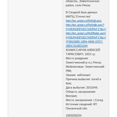
область, Земетчинский
район, село Рянза.
В Сводной базе данных
МИПЦ 'Отечество'
http://ipc.antat.ru/Ref/all.asp:
http://ipc.antat.ru/Ref/allq.asp?
f=%EA%EE%EC%E8%F1*&s=%E0%EB*&
http://ipc.antat.ru/Ref/fields.asp?
f=%EA%EE%EC%E8%F1*&s=%E0%EB*&
{F0815685-1994-4946-97D7-
2BDC9100D15A}
КОМИССАРОВ АЛЕКСЕЙ
ТАРАСОВИЧ, 1923 г.р.
Место рождения:
Земетчинский р-н,с.Рянза;
Мобилизован: Земетчинский
РВК;
Звание: лейтенант
Причина выбытия: погиб в
бою;
Дата выбытия: 20/10/44;
Область захоронения:
Венгрия;
Место захоронения: г.Сегед
Источник сведений: КП
Пензенской обл.
1050259234