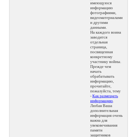
имеющуюся
информацию
фотографиями,
видеоматериалами
и другими
данными.
На каждого воина
заводится
отдельная
страница,
посвященная
конкретному
участнику войны.
Прежде чем
начать
обрабатывать
информацию,
прочитайте,
пожалуйста, тему
-
Как размещать
информацию
.
Любая Ваша
дополнительная
информация очень
важна для
увековечивания
памяти
защитников