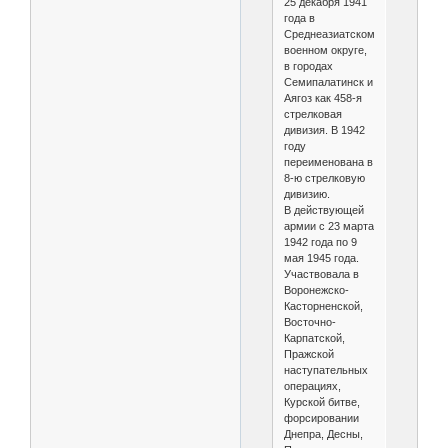
25 декабря 1941
года в
Среднеазиатском
военном округе,
в городах
Семипалатинск и
Аягоз как 458-я
стрелковая
дивизия. В 1942
году
переименована в
8-ю стрелковую
дивизию.
В действующей
армии с 23 марта
1942 года по 9
мая 1945 года.
Участвовала в
Воронежско-
Касторненской,
Восточно-
Карпатской,
Пражской
наступательных
операциях,
Курской битве,
форсировании
Днепра, Десны,