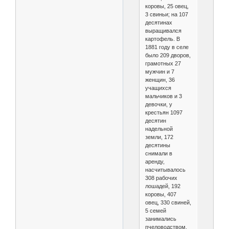
коровы, 25 овец,
3 свиньи; на 107
десятинах
выращивался
картофель. В
1881 году в селе
было 209 дворов,
грамотных 27
мужчин и 7
женщин, 36
учащихся
мальчиков и 3
девочки, у
крестьян 1097
десятин
надельной
земли, 172
десятины
снимали в
аренду,
насчитывалось
308 рабочих
лошадей, 192
коровы, 407
овец, 330 свиней,
5 семей
занимались
пчеловодством,