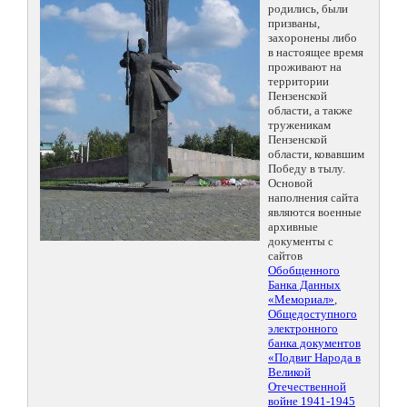
родились, были
призваны,
захоронены либо
в настоящее время
проживают на
территории
Пензенской
области, а также
труженикам
Пензенской
области, ковавшим
Победу в тылу.
Основой
наполнения сайта
являются военные
архивные
документы с
сайтов
Обобщенного
Банка Данных
«Мемориал»
,
Общедоступного
электронного
банка документов
«Подвиг Народа в
Великой
Отечественной
войне 1941-1945