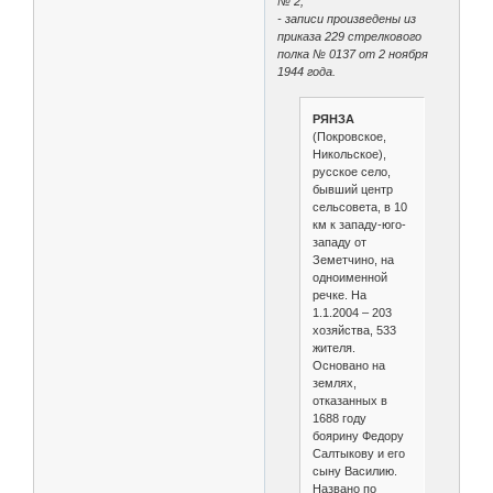
№ 2;
- записи произведены из
приказа 229 стрелкового
полка № 0137 от 2 ноября
1944 года.
РЯНЗА
(Покровское,
Никольское),
русское село,
бывший центр
сельсовета, в 10
км к западу-юго-
западу от
Земетчино, на
одноименной
речке. На
1.1.2004 – 203
хозяйства, 533
жителя.
Основано на
землях,
отказанных в
1688 году
боярину Федору
Салтыкову и его
сыну Василию.
Названо по