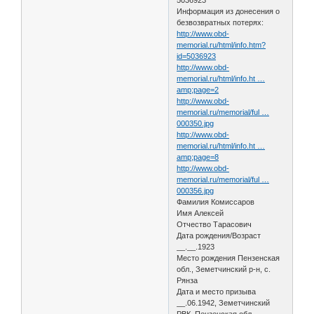
Информация из донесения о
безвозвратных потерях:
http://www.obd-
memorial.ru/html/info.htm?
id=5036923
http://www.obd-
memorial.ru/html/info.ht …
amp;page=2
http://www.obd-
memorial.ru/memorial/ful …
000350.jpg
http://www.obd-
memorial.ru/html/info.ht …
amp;page=8
http://www.obd-
memorial.ru/memorial/ful …
000356.jpg
Фамилия Комиссаров
Имя Алексей
Отчество Тарасович
Дата рождения/Возраст
__.__.1923
Место рождения Пензенская
обл., Земетчинский р-н, с.
Рянза
Дата и место призыва
__.06.1942, Земетчинский
РВК, Пензенская обл.,