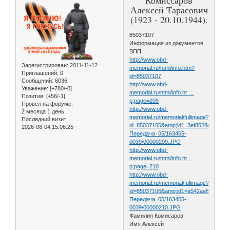
Алексей Тарасович
(1923 - 20.10.1944).
85037107
Информация из документов
ВПП:
http://www.obd-
Зарегистрирован
: 2011-11-12
memorial.ru/html/info.htm?
Приглашений:
0
id=85037107
Сообщений:
6036
http://www.obd-
Уважение:
[+780/-0]
memorial.ru/html/info.ht …
Позитив:
[+56/-1]
p;page=209
Провел на форуме:
http://www.obd-
2 месяца 1 день
memorial.ru/memorial/fullimage?
Последний визит:
id=85037105&amp;id1=3ef8528d99934b
2026-08-04 15:06:25
Передача_05/163455-
0039/00000209.JPG
http://www.obd-
memorial.ru/html/info.ht …
p;page=210
http://www.obd-
memorial.ru/memorial/fullimage?
id=85037106&amp;id1=a542ae6d49529a
Передача_05/163455-
0039/00000210.JPG
Фамилия Комисаров
Имя Алексей