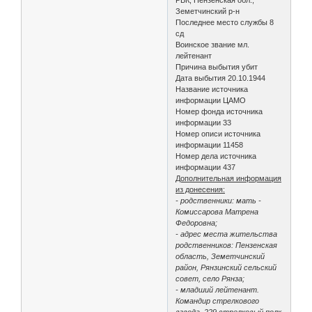
Земетчинский р-н
Последнее место службы 8
сд
Воинское звание мл.
лейтенант
Причина выбытия убит
Дата выбытия 20.10.1944
Название источника
информации ЦАМО
Номер фонда источника
информации 33
Номер описи источника
информации 11458
Номер дела источника
информации 437
Дополнительная информация
из донесения:
- родственники: мать -
Комиссарова Матрена
Федоровна;
- адрес места жительства
родственников: Пензенская
область, Земетчинский
район, Рянзинский сельский
совет, село Рянза;
- младший лейтенант.
Командир стрелкового
взвода, 229 стрелковый полк