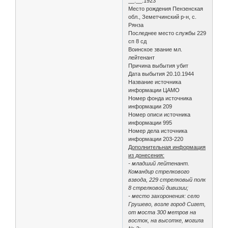
__.__.1923
Место рождения Пензенская
обл., Земетчинский р-н, с.
Рянза
Последнее место службы 229
сп 8 сд
Воинское звание мл.
лейтенант
Причина выбытия убит
Дата выбытия 20.10.1944
Название источника
информации ЦАМО
Номер фонда источника
информации 209
Номер описи источника
информации 995
Номер дела источника
информации 203-220
Дополнительная информация
из донесения:
- младший лейтенант.
Командир стрелкового
взвода, 229 стрелковый полк
8 стрелковой дивизии;
- место захоронения: село
Грушево, возле город Сигет,
от моста 300 метров на
восток, на высотке, могила