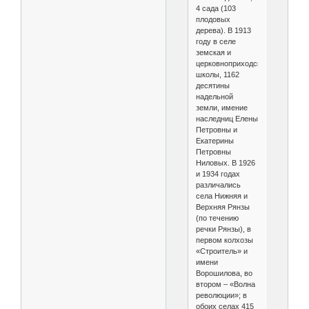
4 сада (103
плодовых
дерева). В 1913
году в селе
земская и
церковноприходская
школы, 1162
десятины
надельной
земли, имение
наследниц Елены
Петровны и
Екатерины
Петровны
Ниловых. В 1926
и 1934 годах
различались
села Нижняя и
Верхняя Рянзы
(по течению
речки Рянзы), в
первом колхозы
«Строитель» и
имени
Ворошилова, во
втором – «Волна
революции»; в
обоих селах 415