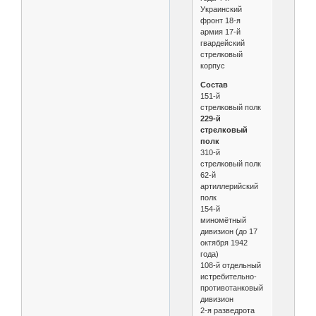
Украинский
фронт 18-я
армия 17-й
гвардейский
стрелковый
корпус
Состав
151-й
стрелковый полк
229-й
стрелковый
полк
310-й
стрелковый полк
62-й
артиллерийский
полк
154-й
миномётный
дивизион (до 17
октября 1942
года)
108-й отдельный
истребительно-
противотанковый
дивизион
2-я разведрота