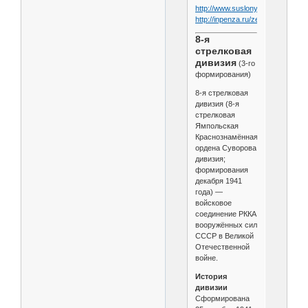
http://www.suslony.ru/Penzagebi
http://inpenza.ru/zemetchino/rya
8-я
стрелковая
дивизия
(3-го
формирования)
8-я стрелковая
дивизия (8-я
стрелковая
Ямпольская
Краснознамённая
ордена Суворова
дивизия;
формирования
декабря 1941
года) —
войсковое
соединение РККА
вооружённых сил
СССР в Великой
Отечественной
войне.
История
дивизии
Сформирована