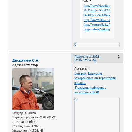
См. :
http://ru.wikipedia.org/wiki/8-
%D1%8F_%D1%81%D1%82%D
%D0%B3%D0%BE_%D1%84%D
http://www.rkka.ru/handbook/reg
http://semeylib.kz/?
page_id=605&lang=ru
0
Поделиться
2013-
2
Дворянкин С.А.
12-02 22:01:04
Администратор
См.также:
Венгрия. Воинские
захоронения на территории
страны.
,Пензенцы-офицеры,
погибшие в ВОВ
0
Откуда:
г.Пенза
Зарегистрирован
: 2010-01-24
Приглашений:
0
Сообщений:
17075
Уважение:
[+1523/-6]