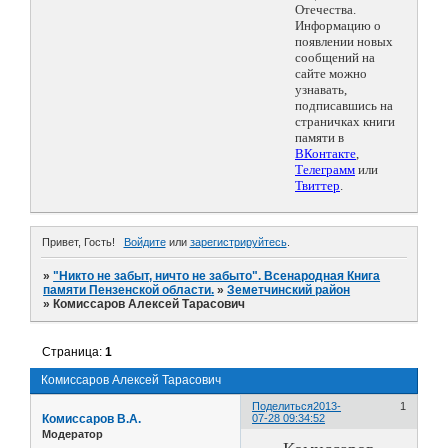
Отечества.
Информацию о
появлении новых
сообщений на
сайте можно
узнавать,
подписавшись на
страничках книги
памяти в
ВКонтакте
,
Телеграмм
или
Твиттер
.
Привет, Гость!
Войдите
или
зарегистрируйтесь
.
»
"Никто не забыт, ничто не забыто". Всенародная Книга
памяти Пензенской области.
»
Земетчинский район
»
Комиссаров Алексей Тарасович
Страница:
1
Комиссаров Алексей Тарасович
Поделиться
2013-
1
Комиссаров В.А.
07-28 09:34:52
Модератор
Комиссаров