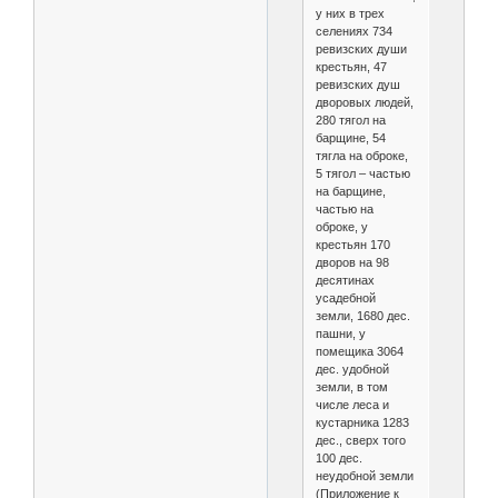
у них в трех
селениях 734
ревизских души
крестьян, 47
ревизских душ
дворовых людей,
280 тягол на
барщине, 54
тягла на оброке,
5 тягол – частью
на барщине,
частью на
оброке, у
крестьян 170
дворов на 98
десятинах
усадебной
земли, 1680 дес.
пашни, у
помещика 3064
дес. удобной
земли, в том
числе леса и
кустарника 1283
дес., сверх того
100 дес.
неудобной земли
(Приложение к