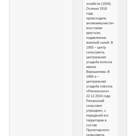
хозяйств (1934).
Осенью 1918
года
происходило
антикоммунистическое
восстание
крестьян,
подавленное
военной силой. В
1955 – центр
сельсовета,
центральная
усадьба колхоза
имени
Ворошилова. В
1980-е –
центральная
усадьба совхоза
«Рянзенского».
22.12.2010 года
Рянзенский
сельсовет
упразднен, с
передачей его
территории в
состав
Пролетарского
сельсовета.