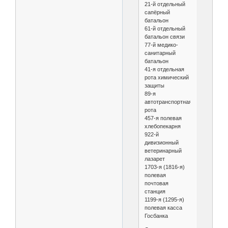
21-й отдельный
сапёрный
батальон
61-й отдельный
батальон связи
77-й медико-
санитарный
батальон
41-я отдельная
рота химический
защиты
89-я
автотранспортная
рота
457-я полевая
хлебопекарня
922-й
дивизионный
ветеринарный
лазарет
1703-я (1816-я)
полевая
почтовая
станция
1199-я (1295-я)
полевая касса
Госбанка