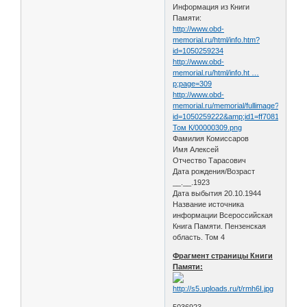
Информация из Книги
Памяти:
http://www.obd-
memorial.ru/html/info.htm?
id=1050259234
http://www.obd-
memorial.ru/html/info.ht …
p;page=309
http://www.obd-
memorial.ru/memorial/fullimage?
id=1050259222&amp;id1=ff7081153ac
Том К/00000309.png
Фамилия Комиссаров
Имя Алексей
Отчество Тарасович
Дата рождения/Возраст
__.__.1923
Дата выбытия 20.10.1944
Название источника
информации Всероссийская
Книга Памяти. Пензенская
область. Том 4
Фрагмент страницы Книги
Памяти:
5036923