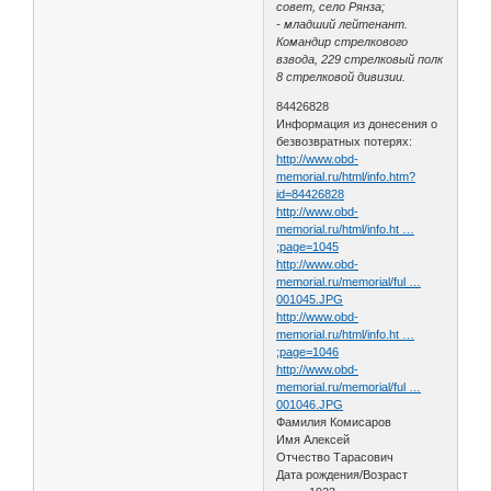
совет, село Рянза;
- младший лейтенант.
Командир стрелкового
взвода, 229 стрелковый полк
8 стрелковой дивизии.
84426828
Информация из донесения о
безвозвратных потерях:
http://www.obd-
memorial.ru/html/info.htm?
id=84426828
http://www.obd-
memorial.ru/html/info.ht …
;page=1045
http://www.obd-
memorial.ru/memorial/ful …
001045.JPG
http://www.obd-
memorial.ru/html/info.ht …
;page=1046
http://www.obd-
memorial.ru/memorial/ful …
001046.JPG
Фамилия Комисаров
Имя Алексей
Отчество Тарасович
Дата рождения/Возраст