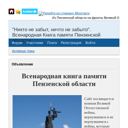
Из Пензенской области на фронты Великой Отечественно
"Никто не забыт, ничто не забыто".
Всенародная Книга памяти Пензенской
области.
Форум
Участники
Поиск
Регистрация
Войти
Активные темы
Объявление
Всенародная книга памяти
Пензенской области
Сайт посвящается
воинам Великой
Отечественной
войны,
вернувшимся и не
вернувшимся с
войны, которые