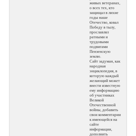
живых ветеранах,
о всех тех, кто
защищал в лихие
годы наше
Отечество, ковал
Победу в тылу,
прославлял
ратными и
трудовыми
подвигами
Пензенскую
землю.
Сайт задуман, как
народная
энциклопедия, в
которую каждый
желающий может
внести известную
ему информацию
об участниках
Великой
Отечественной
войны, добавить
свои комментарии
к имеющейся на
сайте
информации,
дополнить