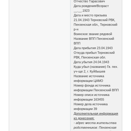
Отчество Тарасович
Дата рождения/Возраст
__.__.1923
Дата и место призыва
21.04.1943 Терновский РВК,
Пензенская обл., Терновский
р-н
Воинское звание рядовой
Название ВПП Пензенский
ВПП
Дата прибытия 23.04.1943
Откуда прибыл Терновский
РВК, Пензенская обл.
Дата убытия 24.04.1943
Куда убыл (название) Гв. пех.
уч-ще 2, г. Куйбышев
Название источника
информации ЦАМО
Номер фонда источника
информации Пензенский ВПП
Номер описи источника
информации 163455
Номер дела источника
информации 39
Дополнительная информация
из донесения:
- адрес места жительства
родственников: Пензенская