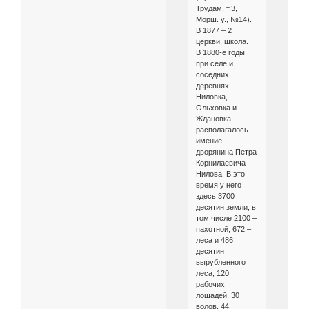
Трудам, т.3,
Морш. у., №14).
В 1877 – 2
церкви, школа.
В 1880-е годы
при селе и
соседних
деревнях
Ниловка,
Ольховка и
Ждановка
располагалось
имение
дворянина Петра
Корнилаевича
Нилова. В это
время у него
здесь 3700
десятин земли, в
том числе 2100 –
пахотной, 672 –
леса и 486
десятин
вырубленного
леса; 120
рабочих
лошадей, 30
волов, 44