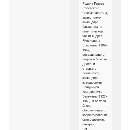
Родина Героев
Советского
Союза: капитана,
заместителя
командира
батальона по
политической
части Андрея
Яковлевича
Елисеева (1909–
1967),
совершившего
подвиг в боях за
Днепр, и
старшего
лейтенанта,
командира
взвода связи
Владимира
Клавдиевича
Зеленёва (1922–
1945), в боях за
Днепр
обеспечившего
корректирование
огня советских
батарей.
См. :