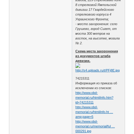
8 стрелковой Ямпольской
дивизии 17 Гвардейского
стрелкового корпуса 4
Украинского Фронта;
- место захоронения: село
Грушево, город Сигет, от
моста 300 метров на
восток, на высотке, могила
№ 2.
Схема места захоронения
из документов штаба
дивизии.
74215311
Информация из приказа об
исключении из списков:
http://www.obd-
memorial.ru/html/info.htm?
id=74215311
http://www.obd-
memorial.ru/html/info.ht …
amp;page=5
http://www.obd-
memorial.ru/memorial/ful …
000291.jpg