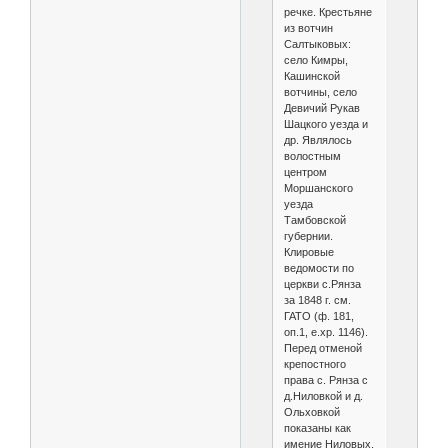
речке. Крестьяне
из вотчин
Салтыковых:
село Кимры,
Кашинской
вотчины, село
Девичий Рукав
Шацкого уезда и
др. Являлось
волостным
центром
Моршанского
уезда
Тамбовской
губернии.
Клировые
ведомости по
церкви с.Рянза
за 1848 г. см.
ГАТО (ф. 181,
оп.1, е.хр. 1146).
Перед отменой
крепостного
права с. Рянза с
д.Ниловкой и д.
Ольховкой
показаны как
имение Ниловых,