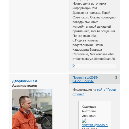
Номер дела источника
информации 261.
Данные из приказа: Герой
Советского Союза, командир
эскадрильи, сбит
истребительной авиацией
противника, место рождения
Пензенская обл.
с.Подхватиловка,
родственники - жена
Кадомцева Варвара
Сергеевна, Московская обл.
ст.Клязьма ул.Шоссейная 26.
0
Поделиться
2015-
3
Дворянкин С.А.
04-22 21:24:37
Администратор
Информация на
сайте "Герои
страны"
:
Кадомцев
Анатолий
Иванович