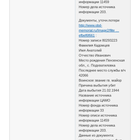
информации 11459
Номер дела источника
информации 203.
Документы, уточн.потери
http://www.obd-
memorial.ru/Image2/filte …
efbef6f661
:
Номер записи 80293223
Фамилия Кадомцев
Имя Анатолий
Отчество Иванович
Место рождения Пензенская
обл., с. Подхватиловка
Последнее место службы в/ч
42066
Воинское звание гв. майор
Причина выбытия убит
Дата выбытия 21.02.1944
Название источника
информации ЦАМО
Номер фонда источника
информации 33
Номер описи источника
информации 11459
Номер дела источника
информации 203.
Данные из документа: