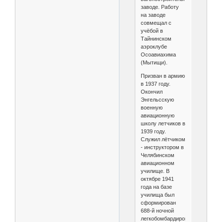
заводе. Работу
на заводе
совмещал с
учёбой в
Тайнинском
аэроклубе
Осоавиахима
(Мытищи).
Призван в армию
в 1937 году.
Окончил
Энгельсскую
военную
авиационную
школу летчиков в
1939 году.
Служил лётчиком
- инструктором в
Челябинском
авиационном
училище. В
октябре 1941
года на базе
училища был
сформирован
688-й ночной
легкобомбардировочный