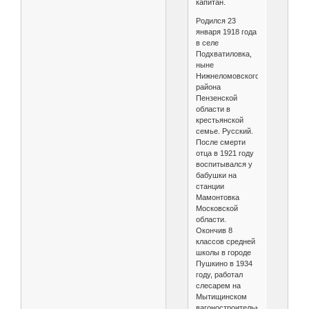
капитан.
Родился 23
января 1918 года
в селе
Подхватиловка,
ныне
Нижнеломовского
района
Пензенской
области в
крестьянской
семье. Русский.
После смерти
отца в 1921 году
воспитывался у
бабушки на
станции
Мамонтовка
Московской
области.
Окончив 8
классов средней
школы в городе
Пушкино в 1934
году, работал
слесарем на
Мытищинском
вагоностроительном