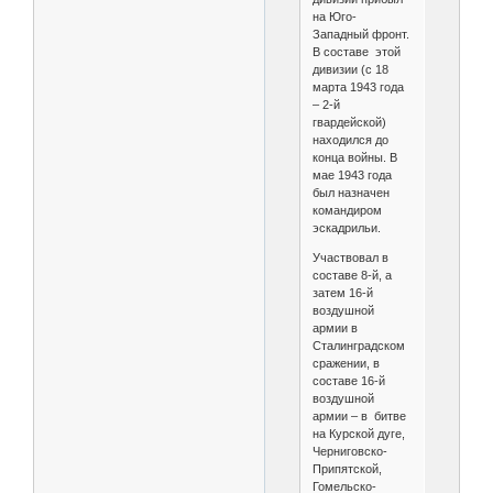
на Юго-
Западный фронт.
В составе этой
дивизии (с 18
марта 1943 года
– 2-й
гвардейской)
находился до
конца войны. В
мае 1943 года
был назначен
командиром
эскадрильи.
Участвовал в
составе 8-й, а
затем 16-й
воздушной
армии в
Сталинградском
сражении, в
составе 16-й
воздушной
армии – в битве
на Курской дуге,
Черниговско-
Припятской,
Гомельско-