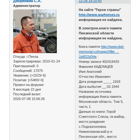
Дворянкин С.А.
12-26 19:15:40
Администратор
На сайте "Герои страны"
http://www.warheroes.ru
информация не найдена.
В электрон.книге памяти
Пензенской области
информация не найдена.
Книга памяти
http://www.obd-
memorial.ru/Image2/filte …
Откуда:
г.Пенза
1b6f22d34e
:
Зарегистрирован
: 2010-01-24
Номер записи 402419433
Приглашений:
0
Фамилия КАДОМЦЕВ
Сообщений:
17075
Имя Анатолий
Уважение:
[+1523/-6]
Отчество Иванович
Позитив:
[+5483/-0]
Дата рождения __.__.1918
Провел на форуме:
Дата выбытия __.02.1944
9 месяцев 22 дня
Название источника
Последний визит:
информации Книга памяти.
2026-07-08 15:06:26
Московская область. Том 5,
часть 1.
Данные из книги: Герой
Советского Союза, гв.майор,
место рождения
с.Подхватиловка
Нижнеломовский р-н
Пензенская обл., место