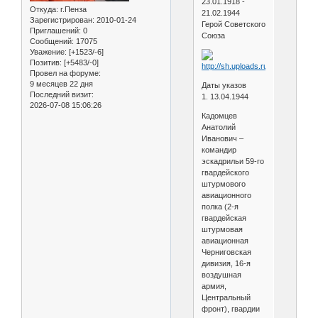
23.01.1918 -
Откуда:
г.Пенза
21.02.1944
Зарегистрирован
: 2010-01-24
Герой Советского
Приглашений:
0
Союза
Сообщений:
17075
Уважение:
[+1523/-6]
Позитив:
[+5483/-0]
Провел на форуме:
9 месяцев 22 дня
Даты указов
Последний визит:
1. 13.04.1944
2026-07-08 15:06:26
Кадомцев
Анатолий
Иванович –
командир
эскадрильи 59-го
гвардейского
штурмового
авиационного
полка (2-я
гвардейская
штурмовая
авиационная
Черниговская
дивизия, 16-я
воздушная
армия,
Центральный
фронт), гвардии