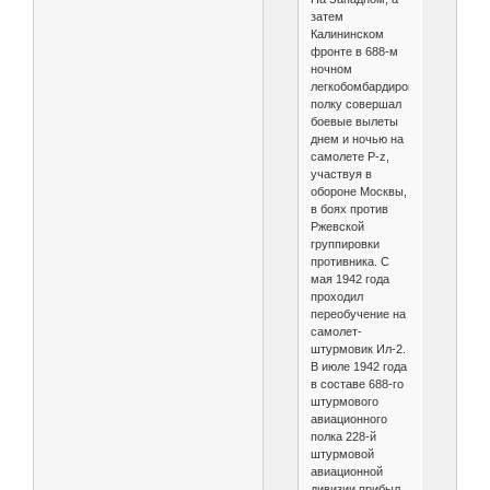
затем
Калининском
фронте в 688-м
ночном
легкобомбардировочном
полку совершал
боевые вылеты
днем и ночью на
самолете Р-z,
участвуя в
обороне Москвы,
в боях против
Ржевской
группировки
противника. С
мая 1942 года
проходил
переобучение на
самолет-
штурмовик Ил-2.
В июле 1942 года
в составе 688-го
штурмового
авиационного
полка 228-й
штурмовой
авиационной
дивизии прибыл