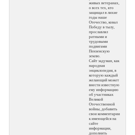
живых ветеранах,
о всех тех, кто
защищал в лихие
годы наше
Отечество, ковал
Победу в тылу,
прославлял
ратными и
трудовыми
подвигами
Пензенскую
землю.
Сайт задуман, как
народная
энциклопедия, в
которую каждый
желающий может
внести известную
ему информацию
об участниках
Великой
Отечественной
войны, добавить
свои комментарии
к имеющейся на
сайте
информации,
дополнить