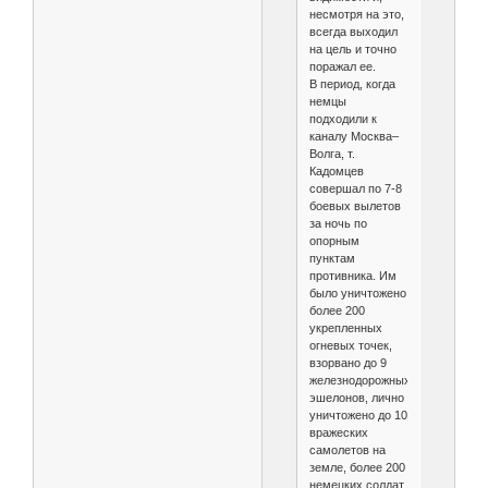
несмотря на это,
всегда выходил
на цель и точно
поражал ее.
В период, когда
немцы
подходили к
каналу Москва–
Волга, т.
Кадомцев
совершал по 7-8
боевых вылетов
за ночь по
опорным
пунктам
противника. Им
было уничтожено
более 200
укрепленных
огневых точек,
взорвано до 9
железнодорожных
эшелонов, лично
уничтожено до 10
вражеских
самолетов на
земле, более 200
немецких солдат