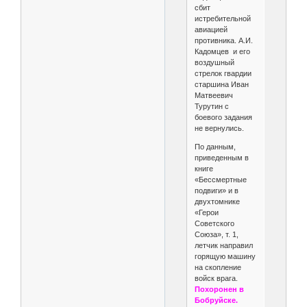
сбит
истребительной
авиацией
противника. А.И.
Кадомцев и его
воздушный
стрелок гвардии
старшина Иван
Матвеевич
Турутин с
боевого задания
не вернулись.
По данным,
приведенным в
книге
«Бессмертные
подвиги» и в
двухтомнике
«Герои
Советского
Союза», т. 1,
летчик направил
горящую машину
на скопление
войск врага.
Похоронен в
Бобруйске.