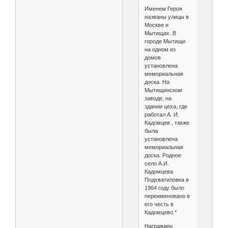
Именем Героя
названы улицы в
Москве и
Мытищах. В
городе Мытищи
на одном из
домов
установлена
мемориальная
доска. На
Мытищинском
заводе, на
здании цеха, где
работал А. И.
Кадомцев , также
была
установлена
мемориальная
доска. Родное
село А.И.
Кадомцева
Подхватиловка в
1964 году было
переименовано в
его честь в
Кадомцево.*
Награжден