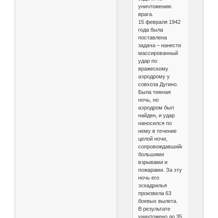
уничтожению
врага.
15 февраля 1942
года была
поставлена
задача – нанести
массированный
удар по
вражескому
аэродрому у
совхоза Дугино.
Была темная
ночь, но
аэродром был
найден, и удар
наносился по
нему в течение
целой ночи,
сопровождавшийся
большими
взрывами и
пожарами. За эту
ночь его
эскадрилья
произвела 63
боевых вылета.
В результате
уничтожено до 35