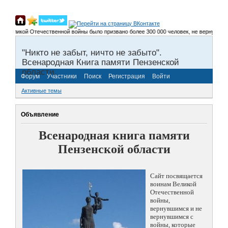
еликой Отечественной войны было призвано более 300 000 человек, не вернулось окол
"Никто не забыт, ничто не забыто".
Всенародная Книга памяти Пензенской
области.
Форум
Участники
Поиск
Регистрация
Войти
Активные темы
Объявление
Всенародная книга памяти
Пензенской области
Сайт посвящается
воинам Великой
Отечественной
войны,
вернувшимся и не
вернувшимся с
войны, которые