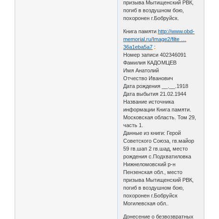
призыва Мытищенский РВК,
погиб в воздушном бою,
похоронен г.Бобруйск.
Книга памяти
http://www.obd-
memorial.ru/Image2/filte …
36a1eba5a7
:
Номер записи 402346091
Фамилия КАДОМЦЕВ
Имя Анатолий
Отчество Иванович
Дата рождения __.__.1918
Дата выбытия 21.02.1944
Название источника
информации Книга памяти.
Московская область. Том 29,
часть 1.
Данные из книги: Герой
Советского Союза, гв.майор
59 гв.шап 2 гв.шад, место
рождения с.Подхватиловка
Нижнеломовский р-н
Пензенская обл., место
призыва Мытищенский РВК,
погиб в воздушном бою,
похоронен г.Бобруйск
Могилевская обл..
Донесение о безвозвратных