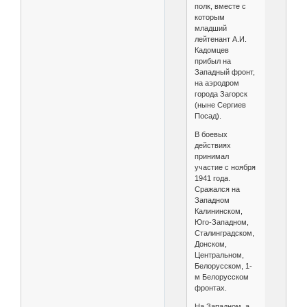
полк, вместе с
которым
младший
лейтенант А.И.
Кадомцев
прибыл на
Западный фронт,
на аэродром
города Загорск
(ныне Сергиев
Посад).
В боевых
действиях
принимал
участие с ноября
1941 года.
Сражался на
Западном
Калининском,
Юго-Западном,
Сталинградском,
Донском,
Центральном,
Белорусском, 1-
м Белорусском
фронтах.
На Западном, а