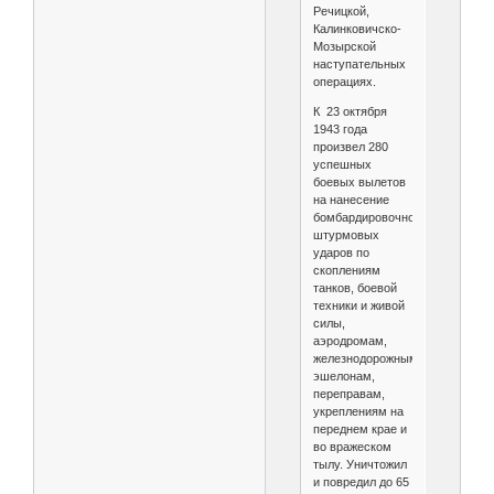
Речицкой,
Калинковичско-
Мозырской
наступательных
операциях.
К 23 октября
1943 года
произвел 280
успешных
боевых вылетов
на нанесение
бомбардировочно-
штурмовых
ударов по
скоплениям
танков, боевой
техники и живой
силы,
аэродромам,
железнодорожным
эшелонам,
переправам,
укреплениям на
переднем крае и
во вражеском
тылу. Уничтожил
и повредил до 65