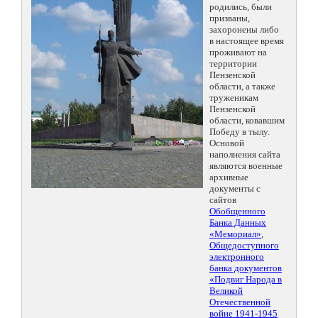
родились, были
призваны,
захоронены либо
в настоящее время
проживают на
территории
Пензенской
области, а также
труженикам
Пензенской
области, ковавшим
Победу в тылу.
Основой
наполнения сайта
являются военные
архивные
документы с
сайтов
Обобщенного
Банка Данных
«Мемориал»
,
Общедоступного
электронного
банка документов
«Подвиг Народа в
Великой
Отечественной
войне 1941-1945