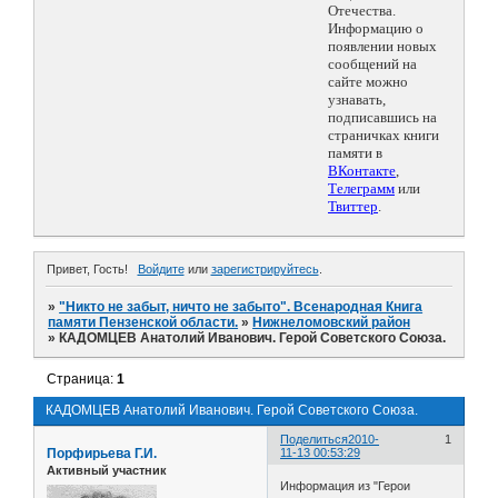
Отечества.
Информацию о
появлении новых
сообщений на
сайте можно
узнавать,
подписавшись на
страничках книги
памяти в
ВКонтакте
,
Телеграмм
или
Твиттер
.
Привет, Гость!
Войдите
или
зарегистрируйтесь
.
»
"Никто не забыт, ничто не забыто". Всенародная Книга
памяти Пензенской области.
»
Нижнеломовский район
»
КАДОМЦЕВ Анатолий Иванович. Герой Советского Союза.
Страница:
1
КАДОМЦЕВ Анатолий Иванович. Герой Советского Союза.
Поделиться
2010-
1
Порфирьева Г.И.
11-13 00:53:29
Активный участник
Информация из "Герои