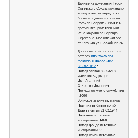
Данные из донесения: Герой
Советского Союза, командир
эскадрильи, не вернулся с
боевого задания из района
Рогачев-Бобруйск, сбит ИА
противника, родственники -
жена Кадомцева Варвара
Сергеевна, Московская обл.
ст.Клязьма ул.Шоссейная 26.
Донесение о безвозвратных
потерях
http://www.obd-
memorial.ru/Image2/filte …
68236c015e
:
Номер записи 80293218
Фамилия Кадомцев
Имя Анатолий
Отчество Иванович
Последнее место службы п/п
42066
Воинское звание гв. майор
Причина выбытия погиб
Дата выбытия 21.02.1944
Название источника
информации ЦАМО
Номер фонда источника
информации 33
Номер описи источника