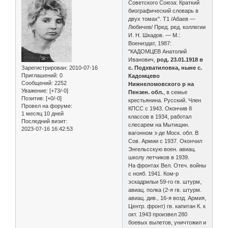
Советского Союза: Краткий
биографический словарь в
двух томах". Т1 /Абаев —
Любичев/ Пред. ред. коллегии
И. Н. Шкадов. — М.:
Воениздат, 1987:
"КАДОМЦЕВ Анатолий
Иванович,
род. 23.01.1918 в
Зарегистрирован
: 2010-07-16
с. Подхватиловка, ныне с.
Приглашений:
0
Кадомцево
Сообщений:
2252
Нижнеломовского р на
Уважение:
[+73/-0]
Пензен. обл.
, в семье
Позитив:
[+0/-0]
крестьянина. Рус­ский. Член
Провел на форуме:
КПСС с 1943. Окончив 8
1 месяц 10 дней
классов в 1934, работал
Последний визит:
слесарем на Мытищин.
2023-07-16 16:42:53
вагонном з-де Моск. обл. В
Сов. Армии с 1937. Окончил
Энгельсскую воен. авиац.
школу летчиков в 1939.
На фронтах Вел. Отеч. войны
с нояб. 1941. Ком-р
эскадрильи 59-го гв. штурм,
авиац. полка (2-я гв. штурм.
авиац. див., 16-я возд. Армия,
Центр. фронт) гв. капитан К. к
окт. 1943 произвел 280
боевых вылетов, уничтожил и