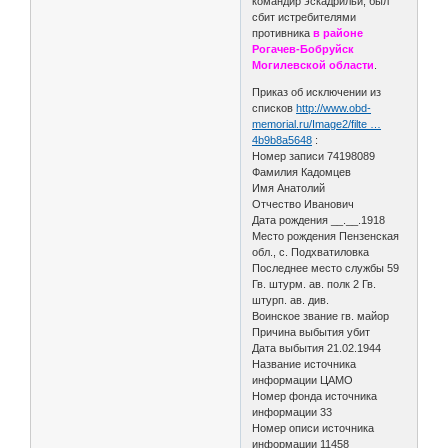
командир эскадрильи, был
сбит истребителями
противника
в районе
Рогачев-Бобруйск
Могилевской области
.
Приказ об исключении из
списков
http://www.obd-
memorial.ru/Image2/filte …
4b9b8a5648
:
Номер записи 74198089
Фамилия Кадомцев
Имя Анатолий
Отчество Иванович
Дата рождения __.__.1918
Место рождения Пензенская
обл., с. Подхватиловка
Последнее место службы 59
Гв. штурм. ав. полк 2 Гв.
штурп. ав. див.
Воинское звание гв. майор
Причина выбытия убит
Дата выбытия 21.02.1944
Название источника
информации ЦАМО
Номер фонда источника
информации 33
Номер описи источника
информации 11458