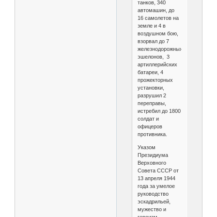
танков, 340
автомашин, до
16 самолетов на
земле и 4 в
воздушном бою,
взорвал до 7
железнодорожных
эшелонов, 3
артиллерийских
батареи, 4
прожекторных
установки,
разрушил 2
переправы,
истребил до 1800
солдат и
офицеров
противника.
Указом
Президиума
Верховного
Совета СССР от
13 апреля 1944
года за умелое
руководство
эскадрильей,
мужество и