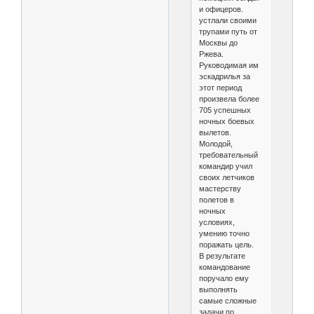
и офицеров.
устлали своими
трупами путь от
Москвы до
Ржева.
Руководимая им
эскадрилья за
этот период
произвела более
705 успешных
ночных боевых
вылетов.
Молодой,
требовательный
командир учил
своих летчиков
мастерству
полетов в
ночных
условиях,
умению точно
поражать цель.
В результате
командование
поручало ему
выполнять
самые сложные
задачи по