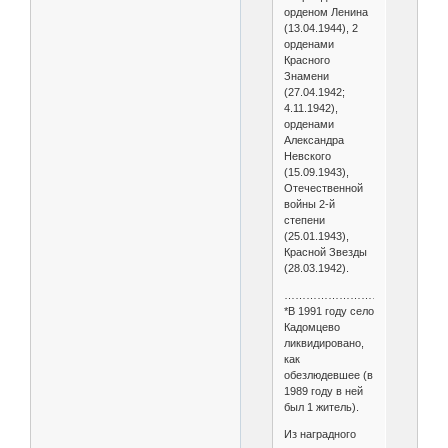
орденом Ленина
(13.04.1944), 2
орденами
Красного
Знамени
(27.04.1942;
4.11.1942),
орденами
Александра
Невского
(15.09.1943),
Отечественной
войны 2-й
степени
(25.01.1943),
Красной Звезды
(28.03.1942).
……………………………….
*В 1991 году село
Кадомцево
ликвидировано,
как
обезлюдевшее (в
1989 году в ней
был 1 житель).
Из наградного