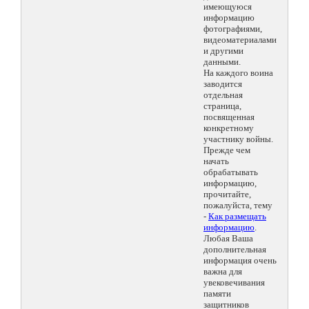
имеющуюся
информацию
фотографиями,
видеоматериалами
и другими
данными.
На каждого воина
заводится
отдельная
страница,
посвященная
конкретному
участнику войны.
Прежде чем
начать
обрабатывать
информацию,
прочитайте,
пожалуйста, тему
-
Как размещать
информацию
.
Любая Ваша
дополнительная
информация очень
важна для
увековечивания
памяти
защитников