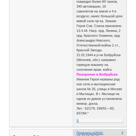
по­вредил более 60 танков,
340 автомашин, 16
самолетов на земле и 4 в
воздухе, на­нес большой урон
живой силе пр-ка. Зва­ние
Героя Сов. Союза присвоено
13.4.44. Нагр. орд. Ленина, 2
орд. Красного Знамени, орд.
Александра Невского,
Отечественной войны 2 ст.,
Красной Звезды.
21.02.1944 в р-не Бобруйска
(Моги­лев, обл.) направил
горящую машину на
скопление враж. войск.
Похоронен в Бобруйске.
Именем Героя названы род­
ное село и мытищинская
школа № 26, улицы в Москве
и Мытищах. В г. Мы­тищи на
одном из домов установлена
мемор. доска.
Лит.- 52/179; 199/91—93;
837/84."
0
Поделиться
2010-
2