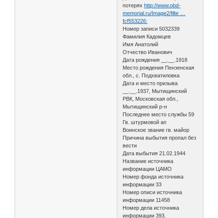
потерях
http://www.obd-
memorial.ru/Image2/filte …
fcf553226:
Номер записи 5032339
Фамилия Кадомцев
Имя Анатолий
Отчество Иванович
Дата рождения __.__.1918
Место рождения Пензенская
обл., с. Подхватиловка
Дата и место призыва
__.__.1937, Мытищинский
РВК, Московская обл.,
Мытищинский р-н
Последнее место службы 59
Гв. штурмовой ап
Воинское звание гв. майор
Причина выбытия пропал без
вести
Дата выбытия 21.02.1944
Название источника
информации ЦАМО
Номер фонда источника
информации 33
Номер описи источника
информации 11458
Номер дела источника
информации 393.