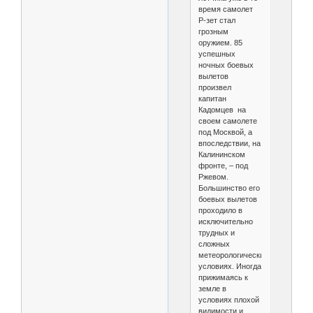
время самолет
Р-зет стал
грозным
оружием. 85
успешных
ночных боевых
вылетов
произвел
капитан
Кадомцев на
своем самолете
под Москвой, а
впоследствии, на
Калининском
фронте, – под
Ржевом.
Большинство его
боевых вылетов
проходило в
исключительно
трудных и
сложных
метеорологических
условиях. Иногда
прижимаясь к
земле в
условиях плохой
видимости и,