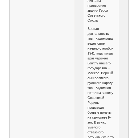
листа на
присвоение
звания Героя
Советского
Союза
Боевая
деятельность
тов. Кадомцева
ведет свое
начало с ноября
1941 года, когда
враг угрожал
центру нашего
государства –
Москве. Верный
сын великого
русского народа
тов. Кадомцев
встал на защиту
Советской
Родины,
производя
боевые полеты
на самолете Р-
зет. В руках
умелого,
отважного
летчика уже в то