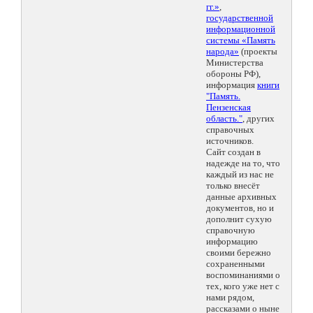
гг.»
,
государственной
информационной
системы «Память
народа»
(проекты
Министерства
обороны РФ),
информация
книги
"Память.
Пензенская
область."
, других
справочных
источников.
Сайт создан в
надежде на то, что
каждый из нас не
только внесёт
данные архивных
документов, но и
дополнит сухую
справочную
информацию
своими бережно
сохраненными
воспоминаниями о
тех, кого уже нет с
нами рядом,
рассказами о ныне