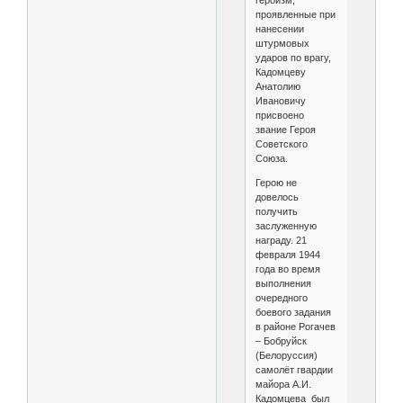
героизм,
проявленные при
нанесении
штурмовых
ударов по врагу,
Кадомцеву
Анатолию
Ивановичу
присвоено
звание Героя
Советского
Союза.
Герою не
довелось
получить
заслуженную
награду. 21
февраля 1944
года во время
выполнения
очередного
боевого задания
в районе Рогачев
– Бобруйск
(Белоруссия)
самолёт гвардии
майора А.И.
Кадомцева был