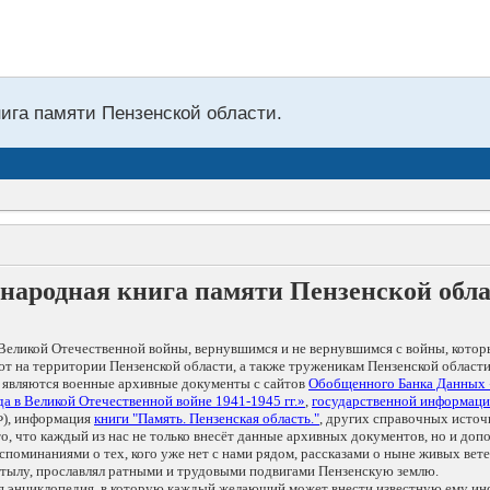
нига памяти Пензенской области.
народная книга памяти Пензенской обл
Великой Отечественной войны, вернувшимся и не вернувшимся с войны, котор
т на территории Пензенской области, а также труженикам Пензенской области
 являются военные архивные документы с сайтов
Обобщенного Банка Данных
а в Великой Отечественной войне 1941-1945 гг.»
,
государственной информаци
), информация
книги "Память. Пензенская область."
, других справочных источ
 то, что каждый из нас не только внесёт данные архивных документов, но и 
оминаниями о тех, кого уже нет с нами рядом, рассказами о ныне живых ветер
в тылу, прославлял ратными и трудовыми подвигами Пензенскую землю.
ая энциклопедия, в которую каждый желающий может внести известную ему и