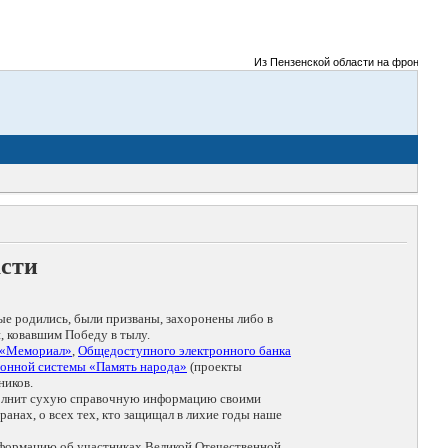
Из Пензенской области на фронты Велик
асти
ые родились, были призваны, захоронены либо в
, ковавшим Победу в тылу.
 «Мемориал»
,
Общедоступного электронного банка
онной системы «Память народа»
(проекты
ников.
дополнит сухую справочную информацию своими
анах, о всех тех, кто защищал в лихие годы наше
нформацию об участниках Великой Отечественной