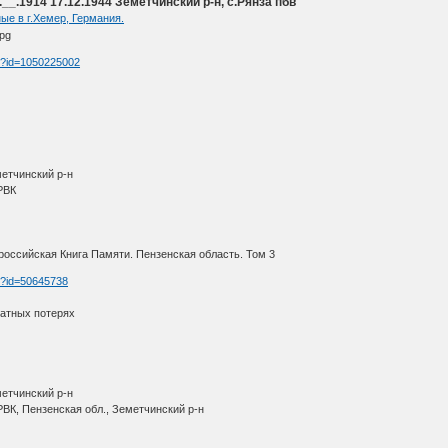
_.1914 17.12.1944 Земетчинский р-н, с.Рянза пбв
ые в г.Хемер, Германия.
tm?id=1050225002
метчинский р-н
РВК
оссийская Книга Памяти. Пензенская область. Том 3
tm?id=50645738
ратных потерях
метчинский р-н
ВК, Пензенская обл., Земетчинский р-н