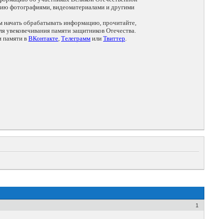
цию фотографиями, видеоматериалами и другими
ем начать обрабатывать информацию, прочитайте,
я увековечивания памяти защитников Отечества.
и памяти в
ВКонтакте
,
Телеграмм
или
Твиттер
.
1