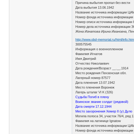
Причина выбытия пропал без вести
Дата выбытия 13.06.1942
Название источника информации ЦА
Номер фонда источника информации
Номер описи источника информации 
Номер дела источника информации 3
Жена Игнатова Ирина Ивановна, Пенз
http://www.obd-memorial.ru/html/info.h
300575545
Информация о военнопленном
Фамилия Игнатов
Имя Дмитрий
Отчество Николаевич
Дата рождения/Возраст __.__.1914
Место рождения Пензенская обл.
Лагерный номер 87577
Дата пленения 13.07.1942
Место пленения Воронеж
Лагерь шталаг VI K (326)
Судьба Погиб в плену
Воинское звание солдат (рядовой)
Дата смерти 17.12.1944
Место захоронения Хемер II (у) Дуло
Могила полоса 34, участок 76/4, ряд 1
Фамилия на латинице Ignatow
Название источника информации ЦА
Номер фонда источника информации