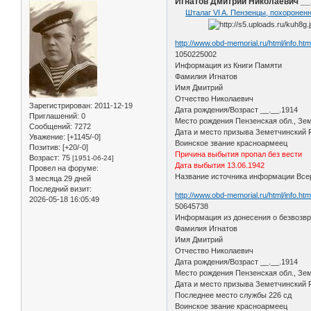
Игнатов Дмитрий Николаевич __._
Шталаг VI A. Пензенцы, похороненн
http://www.obd-memorial.ru/html/info.h
1050225002
Информация из Книги Памяти
Фамилия Игнатов
Имя Дмитрий
Отчество Николаевич
Зарегистрирован
: 2011-12-19
Дата рождения/Возраст __.__.1914
Приглашений:
0
Место рождения Пензенская обл., Зе
Сообщений:
7272
Дата и место призыва Земетчинский 
Уважение:
[+1145/-0]
Воинское звание красноармеец
Позитив:
[+20/-0]
Причина выбытия пропал без вести
Возраст:
75
[1951-06-24]
Дата выбытия 13.06.1942
Провел на форуме:
Название источника информации Всер
3 месяца 29 дней
Последний визит:
http://www.obd-memorial.ru/html/info.h
2026-05-18 16:05:49
50645738
Информация из донесения о безвозв
Фамилия Игнатов
Имя Дмитрий
Отчество Николаевич
Дата рождения/Возраст __.__.1914
Место рождения Пензенская обл., Зе
Дата и место призыва Земетчинский Р
Последнее место службы 226 сд
Воинское звание красноармеец