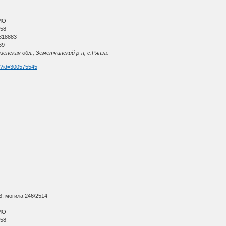
МО
 58
818883
69
енская обл., Земетчинский р-н, с.Рянза.
tm?id=300575545
3, могила 246/2514
МО
 58