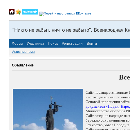
"Никто не забыт, ничто не забыто". Всенародная К
Форум
Участники
Поиск
Регистрация
Войти
Активные темы
Объявление
Все
Сайт посвящается воинам 
настоящее время проживаю
Основой наполнения сайта
документов «Подвиг Народ
Министерства обороны РФ
Сайт создан в надежде на
бережно сохраненными восп
Отечество, ковал Победу 
Сайт задуман, как народн