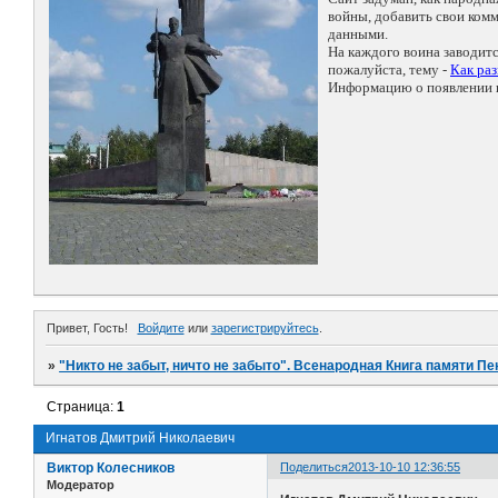
войны, добавить свои ко
данными.
На каждого воина заводит
пожалуйста, тему -
Как ра
Информацию о появлении н
Привет, Гость!
Войдите
или
зарегистрируйтесь
.
»
"Никто не забыт, ничто не забыто". Всенародная Книга памяти Пе
Страница:
1
Игнатов Дмитрий Николаевич
Виктор Колесников
Поделиться
2013-10-10 12:36:55
Модератор