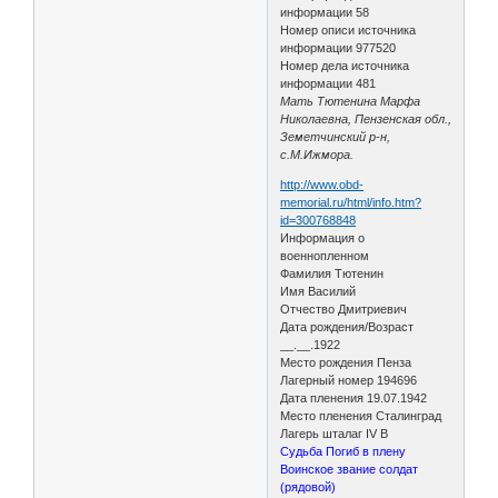
информации 58
Номер описи источника
информации 977520
Номер дела источника
информации 481
Мать Тютенина Марфа
Николаевна, Пензенская обл.,
Земетчинский р-н,
с.М.Ижмора.
http://www.obd-
memorial.ru/html/info.htm?
id=300768848
Информация о
военнопленном
Фамилия Тютенин
Имя Василий
Отчество Дмитриевич
Дата рождения/Возраст
__.__.1922
Место рождения Пенза
Лагерный номер 194696
Дата пленения 19.07.1942
Место пленения Сталинград
Лагерь шталаг IV B
Судьба Погиб в плену
Воинское звание солдат
(рядовой)