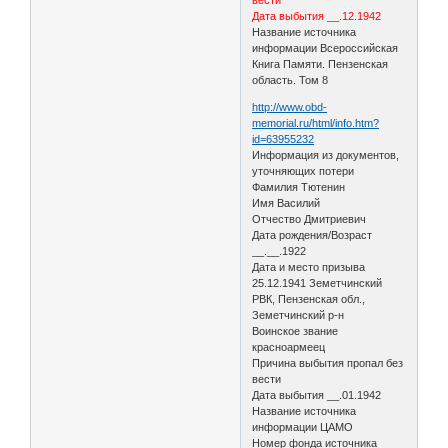
Дата выбытия __.12.1942
Название источника
информации Всероссийская
Книга Памяти. Пензенская
область. Том 8
http://www.obd-
memorial.ru/html/info.htm?
id=63955232
Информация из документов,
уточняющих потери
Фамилия Тютенин
Имя Василий
Отчество Дмитриевич
Дата рождения/Возраст
__.__.1922
Дата и место призыва
25.12.1941 Земетчинский
РВК, Пензенская обл.,
Земетчинский р-н
Воинское звание
красноармеец
Причина выбытия пропал без
вести
Дата выбытия __.01.1942
Название источника
информации ЦАМО
Номер фонда источника