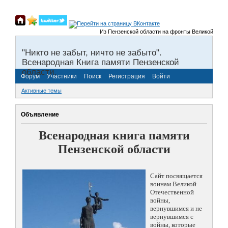
Из Пензенской области на фронты Великой Отечест
"Никто не забыт, ничто не забыто".
Всенародная Книга памяти Пензенской
области.
Форум
Участники
Поиск
Регистрация
Войти
Активные темы
Объявление
Всенародная книга памяти
Пензенской области
Сайт посвящается
воинам Великой
Отечественной
войны,
вернувшимся и не
вернувшимся с
войны, которые