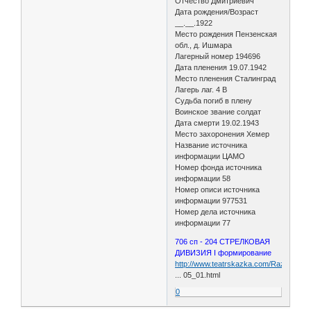
Отчество Дмитриевич
Дата рождения/Возраст
__.__.1922
Место рождения Пензенская
обл., д. Ишмара
Лагерный номер 194696
Дата пленения 19.07.1942
Место пленения Сталинград
Лагерь лаг. 4 B
Судьба погиб в плену
Воинское звание солдат
Дата смерти 19.02.1943
Место захоронения Хемер
Название источника
информации ЦАМО
Номер фонда источника
информации 58
Номер описи источника
информации 977531
Номер дела источника
информации 77
706 сп - 204 СТРЕЛКОВАЯ
ДИВИЗИЯ I формирование
http://www.teatrskazka.com/Raznoe/Pe
... 05_01.html
0