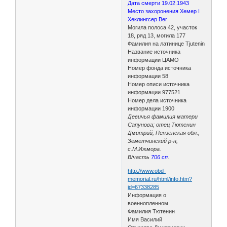
Дата смерти 19.02.1943
Место захоронения Хемер I
Хеклингсер Вег
Могила полоса 42, участок
18, ряд 13, могила 177
Фамилия на латинице Tjutenin
Название источника
информации ЦАМО
Номер фонда источника
информации 58
Номер описи источника
информации 977521
Номер дела источника
информации 1900
Девичья фамилия матери
Сапунова; отец Тютенин
Дмитрий, Пензенская обл.,
Земетчинский р-н,
с.М.Ижмора.
В/часть
706 сп
.
http://www.obd-
memorial.ru/html/info.htm?
id=67338285
Информация о
военнопленном
Фамилия Тютенин
Имя Василий