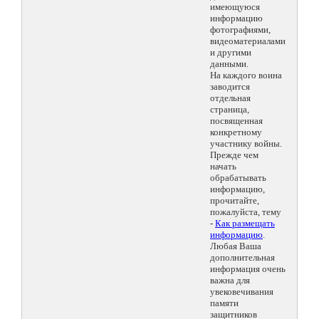
имеющуюся
информацию
фотографиями,
видеоматериалами
и другими
данными.
На каждого воина
заводится
отдельная
страница,
посвященная
конкретному
участнику войны.
Прежде чем
начать
обрабатывать
информацию,
прочитайте,
пожалуйста, тему
-
Как размещать
информацию
.
Любая Ваша
дополнительная
информация очень
важна для
увековечивания
памяти
защитников