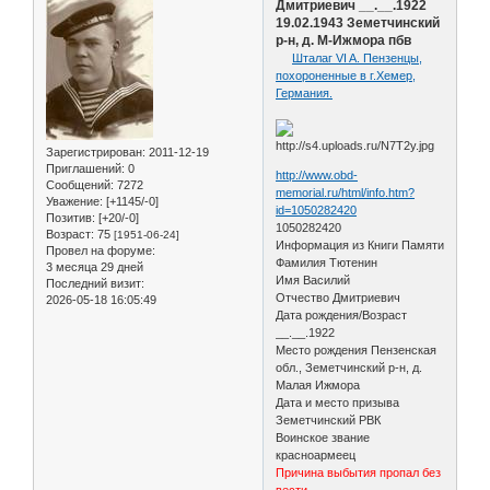
Дмитриевич __.__.1922
19.02.1943 Земетчинский
р-н, д. М-Ижмора пбв
Шталаг VI A. Пензенцы,
похороненные в г.Хемер,
Германия.
Зарегистрирован
: 2011-12-19
Приглашений:
0
http://www.obd-
Сообщений:
7272
memorial.ru/html/info.htm?
Уважение:
[+1145/-0]
id=1050282420
Позитив:
[+20/-0]
1050282420
Возраст:
75
[1951-06-24]
Информация из Книги Памяти
Провел на форуме:
Фамилия Тютенин
3 месяца 29 дней
Имя Василий
Последний визит:
Отчество Дмитриевич
2026-05-18 16:05:49
Дата рождения/Возраст
__.__.1922
Место рождения Пензенская
обл., Земетчинский р-н, д.
Малая Ижмора
Дата и место призыва
Земетчинский РВК
Воинское звание
красноармеец
Причина выбытия пропал без
вести