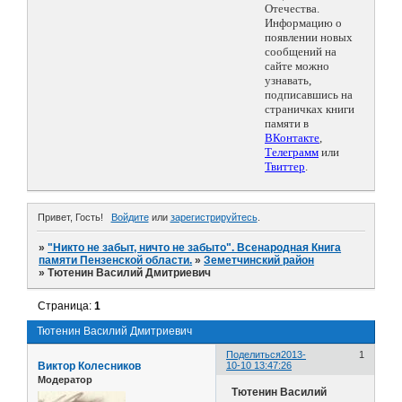
Отечества.
Информацию о
появлении новых
сообщений на
сайте можно
узнавать,
подписавшись на
страничках книги
памяти в
ВКонтакте
,
Телеграмм
или
Твиттер
.
Привет, Гость!
Войдите
или
зарегистрируйтесь
.
»
"Никто не забыт, ничто не забыто". Всенародная Книга
памяти Пензенской области.
»
Земетчинский район
»
Тютенин Василий Дмитриевич
Страница:
1
Тютенин Василий Дмитриевич
Поделиться
2013-
1
Виктор Колесников
10-10 13:47:26
Модератор
Тютенин Василий