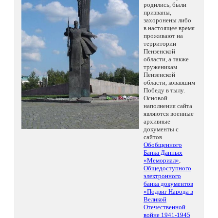
родились, были
призваны,
захоронены либо
в настоящее время
проживают на
территории
Пензенской
области, а также
труженикам
Пензенской
области, ковавшим
Победу в тылу.
Основой
наполнения сайта
являются военные
архивные
документы с
сайтов
Обобщенного
Банка Данных
«Мемориал»
,
Общедоступного
электронного
банка документов
«Подвиг Народа в
Великой
Отечественной
войне 1941-1945