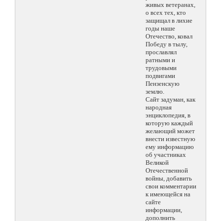
живых ветеранах,
о всех тех, кто
защищал в лихие
годы наше
Отечество, ковал
Победу в тылу,
прославлял
ратными и
трудовыми
подвигами
Пензенскую
землю.
Сайт задуман, как
народная
энциклопедия, в
которую каждый
желающий может
внести известную
ему информацию
об участниках
Великой
Отечественной
войны, добавить
свои комментарии
к имеющейся на
сайте
информации,
дополнить