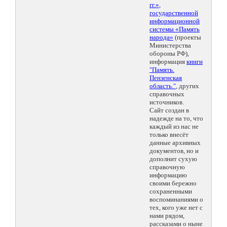
гг.»
,
государственной
информационной
системы «Память
народа»
(проекты
Министерства
обороны РФ),
информация
книги
"Память.
Пензенская
область."
, других
справочных
источников.
Сайт создан в
надежде на то, что
каждый из нас не
только внесёт
данные архивных
документов, но и
дополнит сухую
справочную
информацию
своими бережно
сохраненными
воспоминаниями о
тех, кого уже нет с
нами рядом,
рассказами о ныне