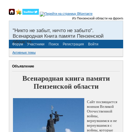
Из Пензенской области на фронты Велико
"Никто не забыт, ничто не забыто".
Всенародная Книга памяти Пензенской
области.
Форум
Участники
Поиск
Регистрация
Войти
Активные темы
Объявление
Всенародная книга памяти
Пензенской области
Сайт посвящается
воинам Великой
Отечественной
войны,
вернувшимся и не
вернувшимся с
войны, которые