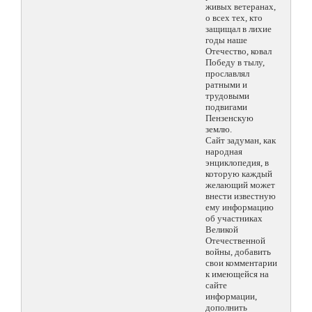
живых ветеранах,
о всех тех, кто
защищал в лихие
годы наше
Отечество, ковал
Победу в тылу,
прославлял
ратными и
трудовыми
подвигами
Пензенскую
землю.
Сайт задуман, как
народная
энциклопедия, в
которую каждый
желающий может
внести известную
ему информацию
об участниках
Великой
Отечественной
войны, добавить
свои комментарии
к имеющейся на
сайте
информации,
дополнить