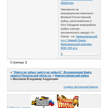
000024.jpg
Увековечен на
мемориальном комплексе
Великой Отечественной
войны, расположенном в
Юго-Западном микрорайоне
(район электро-
механического завода) г.Н.-
Ломов - см.
Нижнеломовский
р-н г. Нижний Ломов.
Мемориальный комплекс
ВОВ. ЮЗ м-н.
0
Страница:
1
»
"Никто не забыт, ничто не забыто". Всенародная Книга
памяти Пензенской области.
»
Нижнеломовский район
»
Малюков Владимир Андреевич
создать бесплатный форум