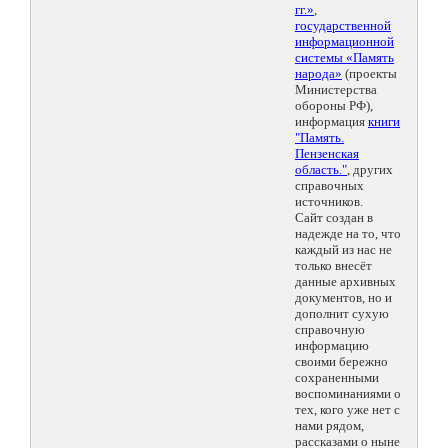
гг.»
,
государственной
информационной
системы «Память
народа»
(проекты
Министерства
обороны РФ),
информация
книги
"Память.
Пензенская
область."
, других
справочных
источников.
Сайт создан в
надежде на то, что
каждый из нас не
только внесёт
данные архивных
документов, но и
дополнит сухую
справочную
информацию
своими бережно
сохраненными
воспоминаниями о
тех, кого уже нет с
нами рядом,
рассказами о ныне