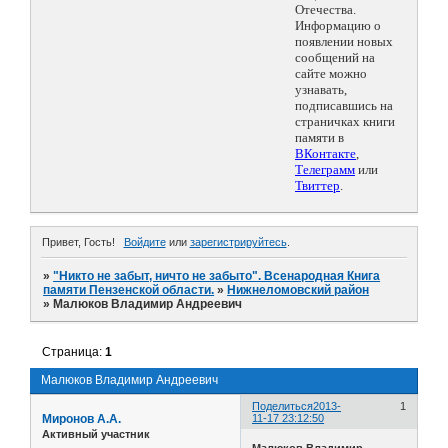
Отечества.
Информацию о
появлении новых
сообщений на
сайте можно
узнавать,
подписавшись на
страничках книги
памяти в
ВКонтакте
,
Телеграмм
или
Твиттер
.
Привет, Гость!
Войдите
или
зарегистрируйтесь
.
»
"Никто не забыт, ничто не забыто". Всенародная Книга
памяти Пензенской области.
»
Нижнеломовский район
»
Малюков Владимир Андреевич
Страница:
1
Малюков Владимир Андреевич
Поделиться
2013-
1
Миронов А.А.
11-17 23:12:50
Активный участник
Малюков Владимир