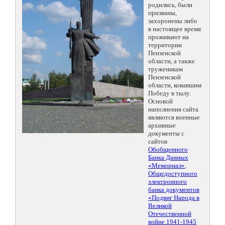
родились, были
призваны,
захоронены либо
в настоящее время
проживают на
территории
Пензенской
области, а также
труженикам
Пензенской
области, ковавшим
Победу в тылу.
Основой
наполнения сайта
являются военные
архивные
документы с
сайтов
Обобщенного
Банка Данных
«Мемориал»
,
Общедоступного
электронного
банка документов
«Подвиг Народа в
Великой
Отечественной
войне 1941-1945