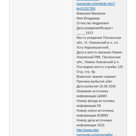
memorial.ru/html/info.htm?
id=51257350
Фамилия Малюков
Имя Владимир
Отчество Андреевич
Дата рождения/Возраст
__.__.1913
Место рождения Пензенская
обл., Н.-Ломовский р-н, с/с
Усть-Карымшанский,
Дата и место призыва Нижне-
Ломовский РВК, Пензенская
обл., Нижне-Ломовский р-н
Последнее место службы 120
Отд. стр. бр.
Воинское звание сержант
Причина выбытия убит
Дата выбытия 15.08.1942
Название источника
информации ЦАМО
Номер фонда источника
информации 58
Номер описи источника
информации 818883
Номер дела источника
информации 1616
http://www.obd-
memorial.ru/memorial/ful …