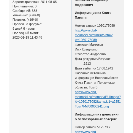
Зарегистрирован
: 2011-08-05
Андреевич
Приглашений:
0
Сообщений:
638
Информация из Книги
Уважение:
[+76/-0]
Памяти
Позитив:
[+16/-0]
Провел на форуме:
Номер записи 1050175089
9 дней 6 часов
http://www.obd-
Последний визит:
memorial.ru/html/info.htm?
2023-01-19 11:43:48
id=1050175089
Фамилия Малюков
Имя Владимир
Отчество Андреевич
Дата рождения/Возраст
__.__.1913
Дата выбытия 17.08.1942
Название источника
информации Всероссийская
Книга Памяти. Пензенская
область. Том 5.
http://www.obd-
memorial.ru/memorial/fullimage?
id=1050175082&amp;id1=a235120a0bd
Том Л-М/00000241.png
Информация из донесения
о безвозвратных потерях
Номер записи 51257350
http://www.obd-