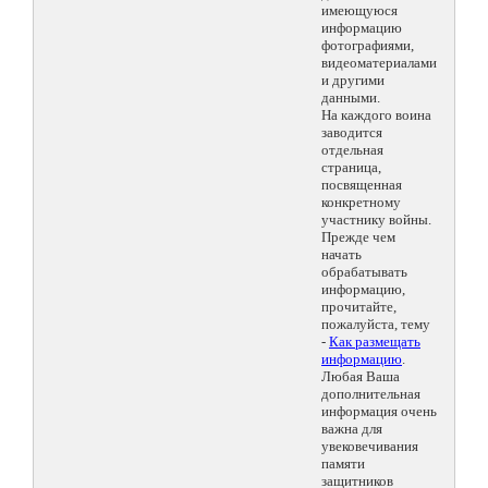
имеющуюся
информацию
фотографиями,
видеоматериалами
и другими
данными.
На каждого воина
заводится
отдельная
страница,
посвященная
конкретному
участнику войны.
Прежде чем
начать
обрабатывать
информацию,
прочитайте,
пожалуйста, тему
-
Как размещать
информацию
.
Любая Ваша
дополнительная
информация очень
важна для
увековечивания
памяти
защитников