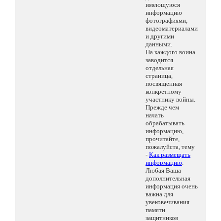
имеющуюся
информацию
фотографиями,
видеоматериалами
и другими
данными.
На каждого воина
заводится
отдельная
страница,
посвященная
конкретному
участнику войны.
Прежде чем
начать
обрабатывать
информацию,
прочитайте,
пожалуйста, тему
-
Как размещать
информацию
.
Любая Ваша
дополнительная
информация очень
важна для
увековечивания
памяти
защитников