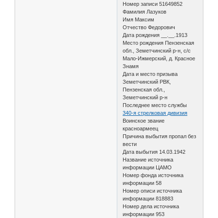
Номер записи 51649852
Фамилия Лазуков
Имя Максим
Отчество Федорович
Дата рождения __.__.1913
Место рождения Пензенская
обл., Земетчинский р-н, с/с
Мало-Ижмерский, д. Красное
Знамя
Дата и место призыва
Земетчинский РВК,
Пензенская обл.,
Земетчинский р-н
Последнее место службы
340-я стрелковая дивизия
Воинское звание
красноармеец
Причина выбытия пропал без
вести
Дата выбытия 14.03.1942
Название источника
информации ЦАМО
Номер фонда источника
информации 58
Номер описи источника
информации 818883
Номер дела источника
информации 953