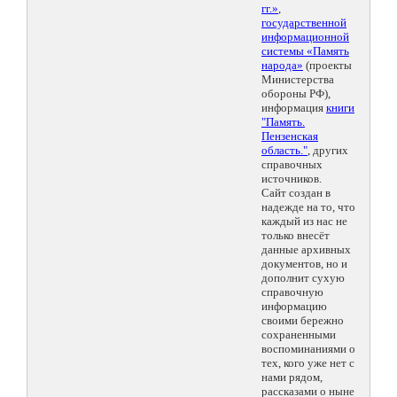
гг.»
,
государственной
информационной
системы «Память
народа»
(проекты
Министерства
обороны РФ),
информация
книги
"Память.
Пензенская
область."
, других
справочных
источников.
Сайт создан в
надежде на то, что
каждый из нас не
только внесёт
данные архивных
документов, но и
дополнит сухую
справочную
информацию
своими бережно
сохраненными
воспоминаниями о
тех, кого уже нет с
нами рядом,
рассказами о ныне