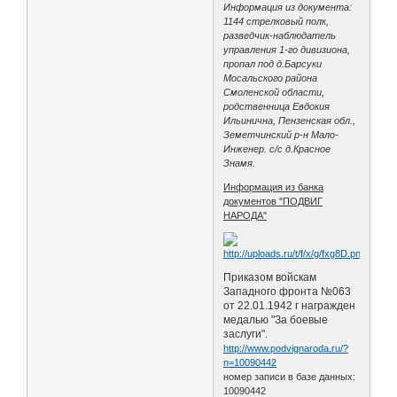
Информация из документа:
1144 стрелковый полк,
разведчик-наблюдатель
управления 1-го дивизиона,
пропал под д.Барсуки
Мосальского района
Смоленской области,
родственница Евдокия
Ильинична, Пензенская обл.,
Земетчинский р-н Мало-
Инженер. с/с д.Красное
Знамя.
Информация из банка
документов "ПОДВИГ
НАРОДА"
Приказом войскам
Западного фронта №063
от 22.01.1942 г награжден
медалью "За боевые
заслуги".
http://www.podvignaroda.ru/?
n=10090442
номер записи в базе данных:
10090442