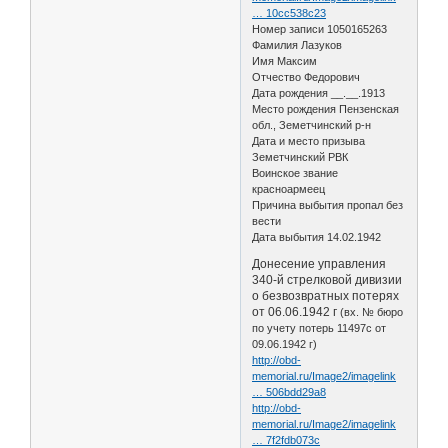
… 10cc538c23
Номер записи 1050165263
Фамилия Лазуков
Имя Максим
Отчество Федорович
Дата рождения __.__.1913
Место рождения Пензенская
обл., Земетчинский р-н
Дата и место призыва
Земетчинский РВК
Воинское звание
красноармеец
Причина выбытия пропал без
вести
Дата выбытия 14.02.1942
Донесение управления
340-й стрелковой дивизии
о безвозвратных потерях
от 06.06.1942 г
(вх. № бюро
по учету потерь 11497с от
09.06.1942 г)
http://obd-
memorial.ru/Image2/imagelink
… 506bdd29a8
http://obd-
memorial.ru/Image2/imagelink
… 7f2fdb073c