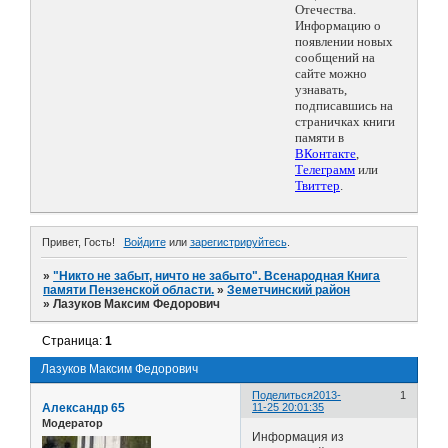
Отечества.
Информацию о
появлении новых
сообщений на
сайте можно
узнавать,
подписавшись на
страничках книги
памяти в
ВКонтакте
,
Телеграмм
или
Твиттер
.
Привет, Гость!
Войдите
или
зарегистрируйтесь
.
»
"Никто не забыт, ничто не забыто". Всенародная Книга
памяти Пензенской области.
»
Земетчинский район
»
Лазуков Максим Федорович
Страница:
1
Лазуков Максим Федорович
Поделиться
2013-
1
Александр 65
11-25 20:01:35
Модератор
Информация из