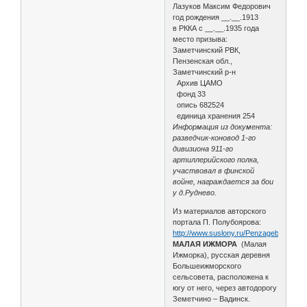
Лазуков Максим Федорович
год рождения __.__.1913
в РККА с __.__.1935 года
место призыва:
Заметчинский РВК,
Пензенская обл.,
Заметчинский р-н
Архив ЦАМО
фонд 33
опись 682524
единица хранения 254
Информация из документа:
разведчик-коновод 1-го
дивизиона 911-го
артиллерийского полка,
участвовал в финской
войне, награждается за бои
у д.Руднево.
Из материалов авторского
портала П. Полубоярова:
http://www.suslony.ru/Penzagebiet/zem
МАЛАЯ ИЖМОРА
(Малая
Ижморка), русская деревня
Большеижморского
сельсовета, расположена к
югу от него, через автодорогу
Земетчино – Вадинск.