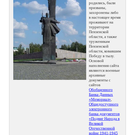
родились, были
призваны,
захоронены либо
в настоящее время
проживают на
территории
Пензенской
области, а также
труженикам
Пензенской
области, ковавшим
Победу в тылу.
Основой
наполнения сайта
являются военные
архивные
документы с
сайтов
Обобщенного
Банка Данных
«Мемориал»
,
Общедоступного
электронного
банка документов
«Подвиг Народа в
Великой
Отечественной
войне 1941-1945