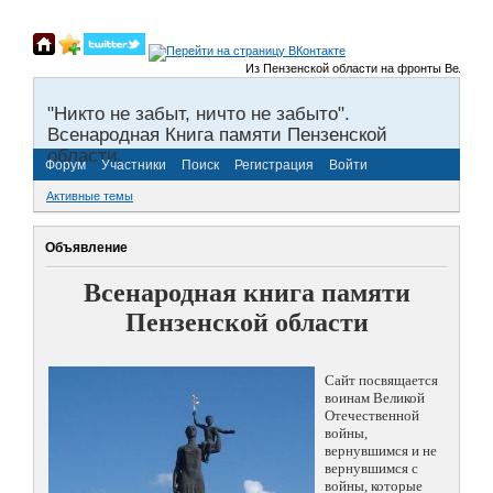
Из Пензенской области на фронты Великой От
"Никто не забыт, ничто не забыто".
Всенародная Книга памяти Пензенской
области.
Форум
Участники
Поиск
Регистрация
Войти
Активные темы
Объявление
Всенародная книга памяти
Пензенской области
Сайт посвящается
воинам Великой
Отечественной
войны,
вернувшимся и не
вернувшимся с
войны, которые