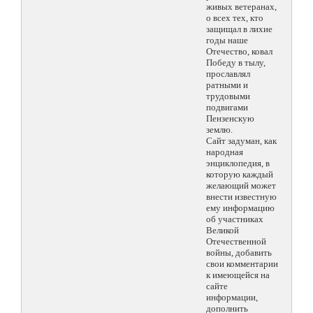
живых ветеранах,
о всех тех, кто
защищал в лихие
годы наше
Отечество, ковал
Победу в тылу,
прославлял
ратными и
трудовыми
подвигами
Пензенскую
землю.
Сайт задуман, как
народная
энциклопедия, в
которую каждый
желающий может
внести известную
ему информацию
об участниках
Великой
Отечественной
войны, добавить
свои комментарии
к имеющейся на
сайте
информации,
дополнить