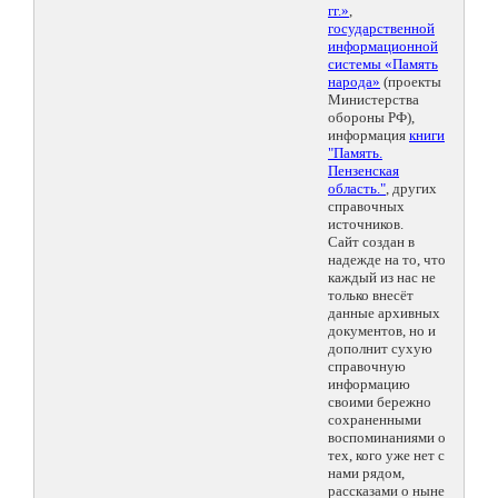
гг.»
,
государственной
информационной
системы «Память
народа»
(проекты
Министерства
обороны РФ),
информация
книги
"Память.
Пензенская
область."
, других
справочных
источников.
Сайт создан в
надежде на то, что
каждый из нас не
только внесёт
данные архивных
документов, но и
дополнит сухую
справочную
информацию
своими бережно
сохраненными
воспоминаниями о
тех, кого уже нет с
нами рядом,
рассказами о ныне