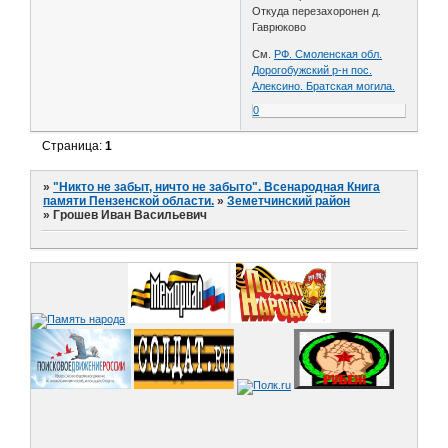
Откуда перезахоронен д.
Гаврюково
См.
РФ. Смоленская обл.
Дорогобужский р-н пос.
Алексино. Братская могила.
0
Страница:
1
»
"Никто не забыт, ничто не забыто". Всенародная Книга
памяти Пензенской области.
»
Земетчинский район
»
Грошев Иван Васильевич