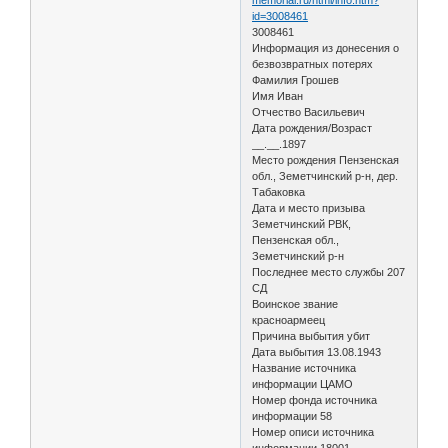
id=3008461
3008461
Информация из донесения о
безвозвратных потерях
Фамилия Грошев
Имя Иван
Отчество Васильевич
Дата рождения/Возраст
__.__.1897
Место рождения Пензенская
обл., Земетчинский р-н, дер.
Табаковка
Дата и место призыва
Земетчинский РВК,
Пензенская обл.,
Земетчинский р-н
Последнее место службы 207
СД
Воинское звание
красноармеец
Причина выбытия убит
Дата выбытия 13.08.1943
Название источника
информации ЦАМО
Номер фонда источника
информации 58
Номер описи источника
информации 18001