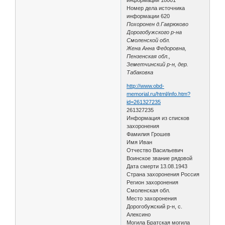
Номер дела источника
информации 620
Похоронен д.Гаврюково
Дорогобужского р-на
Смоленской обл.
Жена Анна Федоровна,
Пензенская обл.,
Земетчинский р-н, дер.
Табаковка
http://www.obd-
memorial.ru/html/info.htm?
id=261327235
261327235
Информация из списков
захоронения
Фамилия Грошев
Имя Иван
Отчество Васильевич
Воинское звание рядовой
Дата смерти 13.08.1943
Страна захоронения Россия
Регион захоронения
Смоленская обл.
Место захоронения
Дорогобужский р-н, с.
Алексино
Могила Братская могила