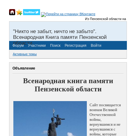
Из Пензенской области на фронты
"Никто не забыт, ничто не забыто".
Всенародная Книга памяти Пензенской
области.
Форум
Участники
Поиск
Регистрация
Войти
Активные темы
Объявление
Всенародная книга памяти
Пензенской области
Сайт посвящается
воинам Великой
Отечественной
войны,
вернувшимся и не
вернувшимся с
войны, которые