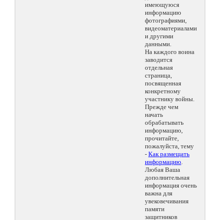
имеющуюся
информацию
фотографиями,
видеоматериалами
и другими
данными.
На каждого воина
заводится
отдельная
страница,
посвященная
конкретному
участнику войны.
Прежде чем
начать
обрабатывать
информацию,
прочитайте,
пожалуйста, тему
-
Как размещать
информацию
.
Любая Ваша
дополнительная
информация очень
важна для
увековечивания
памяти
защитников