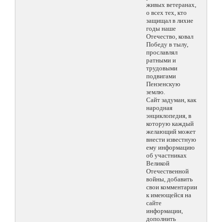
живых ветеранах,
о всех тех, кто
защищал в лихие
годы наше
Отечество, ковал
Победу в тылу,
прославлял
ратными и
трудовыми
подвигами
Пензенскую
землю.
Сайт задуман, как
народная
энциклопедия, в
которую каждый
желающий может
внести известную
ему информацию
об участниках
Великой
Отечественной
войны, добавить
свои комментарии
к имеющейся на
сайте
информации,
дополнить