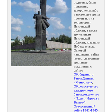
родились, были
призваны,
захоронены либо
в настоящее время
проживают на
территории
Пензенской
области, а также
труженикам
Пензенской
области, ковавшим
Победу в тылу.
Основой
наполнения сайта
являются военные
архивные
документы с
сайтов
Обобщенного
Банка Данных
«Мемориал»
,
Общедоступного
электронного
банка документов
«Подвиг Народа в
Великой
Отечественной
войне 1941-1945