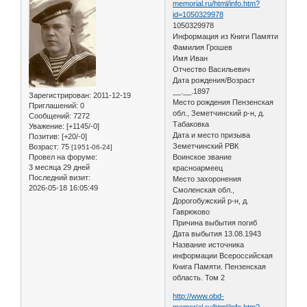
memorial.ru/html/info.htm?
id=1050329978
1050329978
Информация из Книги Памяти
Фамилия Грошев
Имя Иван
Отчество Васильевич
Дата рождения/Возраст
__.__.1897
Зарегистрирован
: 2011-12-19
Место рождения Пензенская
Приглашений:
0
обл., Земетчинский р-н, д.
Сообщений:
7272
Табаковка
Уважение:
[+1145/-0]
Дата и место призыва
Позитив:
[+20/-0]
Земетчинский РВК
Возраст:
75
[1951-06-24]
Провел на форуме:
Воинское звание
3 месяца 29 дней
красноармеец
Последний визит:
Место захоронения
2026-05-18 16:05:49
Смоленская обл.,
Дорогобужский р-н, д.
Гаврюково
Причина выбытия погиб
Дата выбытия 13.08.1943
Название источника
информации Всероссийская
Книга Памяти. Пензенская
область. Том 2
http://www.obd-
memorial.ru/html/info.htm?