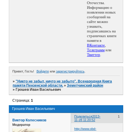
Отечества.
Информацию о
появлении новых
сообщений на
сайте можно
узнавать,
подписавшись на
страничках книги
памяти в
ВКонтакте
,
Телеграмм
или
Твиттер
.
Привет, Гость!
Войдите
или
зарегистрируйтесь
.
»
"Никто не забыт, ничто не забыто". Всенародная Книга
памяти Пензенской области.
»
Земетчинский район
»
Грошев Иван Васильевич
Страница:
1
Грошев Иван Васильевич
Поделиться
2013-
1
Виктор Колесников
11-28 11:20:52
Модератор
http://www.obd-