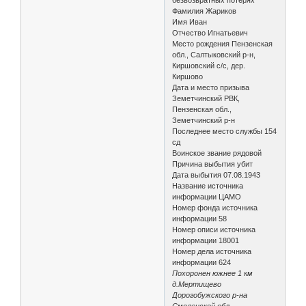
Фамилия Жариков
Имя Иван
Отчество Игнатьевич
Место рождения Пензенская
обл., Салтыковский р-н,
Киршовский с/с, дер.
Киршово
Дата и место призыва
Земетчинский РВК,
Пензенская обл.,
Земетчинский р-н
Последнее место службы 154
сд
Воинское звание рядовой
Причина выбытия убит
Дата выбытия 07.08.1943
Название источника
информации ЦАМО
Номер фонда источника
информации 58
Номер описи источника
информации 18001
Номер дела источника
информации 624
Похоронен южнее 1 км
д.Мертищево
Дорогобужского р-на
Смоленской обл.