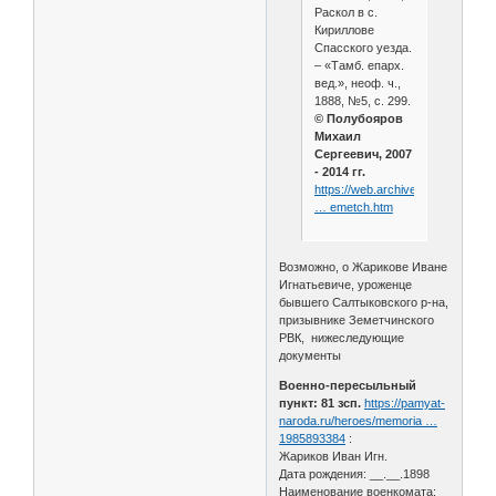
Раскол в с.
Кириллове
Спасского уезда.
– «Тамб. епарх.
вед.», неоф. ч.,
1888, №5, с. 299.
© Полубояров
Михаил
Сергеевич, 2007
- 2014 гг.
https://web.archive.org/web/202
… emetch.htm
Возможно, о Жарикове Иване
Игнатьевиче, уроженце
бывшего Салтыковского р-на,
призывнике Земетчинского
РВК, нижеследующие
документы
Военно-пересыльный
пункт: 81 зсп.
https://pamyat-
naroda.ru/heroes/memoria …
1985893384
:
Жариков Иван Игн.
Дата рождения: __.__.1898
Наименование военкомата: