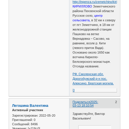
http://inpenza.ru/zemetchino/kirillovo.ph
КИРИЛЛОВО
Земетчинского
района Пензенской области
Русское село,
центр
сельсовета,
в 32 км к северу
от пгт Земетчино, в 18 км от
железнодорожной станции
Пашково на ветке
Вернадовка – Сасово, на
равнине, возле р. Кити
(левого приток Вада).
Основано около 1650 как
вотчина Кирилло-
Белозерского монастыря.
Отсюда название.
РФ. Смоленская обл.
Дорогобужский р-н пос.
Алексино. Братская могила.
0
Поделиться
2025-
2
Легошина Валентина
03-13 18:10:54
Активный участник
Здравствуйте, Виктор
Зарегистрирован
: 2022-05-20
Васильевич!
Приглашений:
0
Сообщений:
8496
Уважение:
[+119/-0]