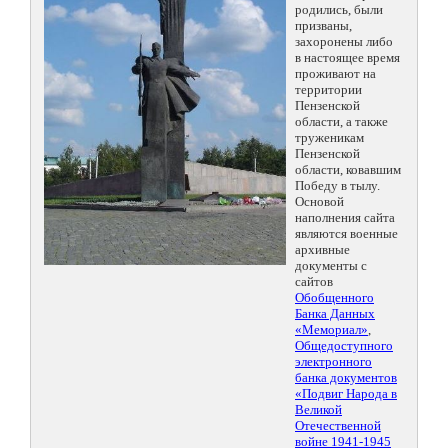
родились, были
призваны,
захоронены либо
в настоящее время
проживают на
территории
Пензенской
области, а также
труженикам
Пензенской
области, ковавшим
Победу в тылу.
Основой
наполнения сайта
являются военные
архивные
документы с
сайтов
Обобщенного
Банка Данных
«Мемориал»
,
Общедоступного
электронного
банка документов
«Подвиг Народа в
Великой
Отечественной
войне 1941-1945