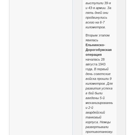
выступили 39-я
и 43-я армии. За
пять дней они
продвинулись
всего на 6-7
километров.
Вторым этапом
явилась
Ельнинско-
Дорогобужская
операция
началась 28
августа 1943
года.
В первый
день советские
войска прошли 9
километров. Для
развития успеха
в бой были
введены 5-й
механизированный
и 2-й
гвардейский
танковый
корпуса. Немцы
развертывали
противотанковую