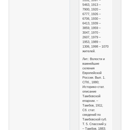
5102, 1897 –
5463, 1913 –
7900, 1920 –
6777, 1926 –
6706, 1930 –
6413, 1939 –
3859, 1959 –
3047, 1970 -
2607, 1979 –
1953, 1989 –
1306, 1998 – 1070
жителей.
Лит.: Волости и
важнейшие
селения
Европейской
России. Вып. 1.
СПб., 1880;
Историко-стат.
описание
Тамбовской
епархии. –
Тамбов, 1911;
Сб. стат.
сведений по
Тамбовской губ.
Т. 5. Спасский у.
– Тамбов, 1883;