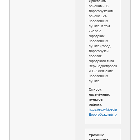
Ярцевским
районами. В
Дорогобужском
районе 124
населённых
пункта, в том
числе 2
городских
населённых
пункта (город
Дорогобуж и
посёлок
городского типа
Верхнеднепровский)
и 122 сельских
населённых
пункта.
Список
населённых
пунктов
района.
https://ru.wikipedia.org/wiki/
Дорогобужский_район
Урочище