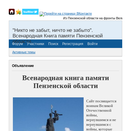
Из Пензенской области на фронты Великой Отечес
"Никто не забыт, ничто не забыто".
Всенародная Книга памяти Пензенской
области.
Форум
Участники
Поиск
Регистрация
Войти
Активные темы
Объявление
Всенародная книга памяти
Пензенской области
Сайт посвящается
воинам Великой
Отечественной
войны,
вернувшимся и не
вернувшимся с
войны, которые