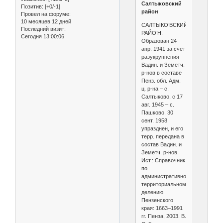
Салтыковский
Позитив:
[+0/-1]
район
Провел на форуме:
10 месяцев 12 дней
САЛТЫКО’ВСКИЙ
Последний визит:
РАЙО’Н.
Сегодня 13:00:06
Образован 24
апр. 1941 за счет
разукрупнения
Вадин. и Земетч.
р-нов в составе
Пенз. обл. Адм.
ц. р-на – с.
Салтыково, с 17
авг. 1945 – с.
Пашково. 30
сент. 1958
упразднен, и его
терр. передана в
состав Вадин. и
Земетч. р-нов.
Ист.: Справочник
по
административно-
территориальному
делению
Пензенского
края: 1663–1991
гг. Пенза, 2003. В.