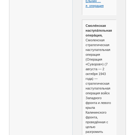
Ельнин …
я_операция
Смоле́нская
наступа́тельная
опера́ция,
Смоленская
стратегическая
наступательная
операция
(Операция
«Суворов») (7
августа — 2
октября 1943
года) —
стратегическая
наступательная
операция войск
Западного
фронта и левого
крыла
Калининского
фронта,
проведённая с
целью
разгромить