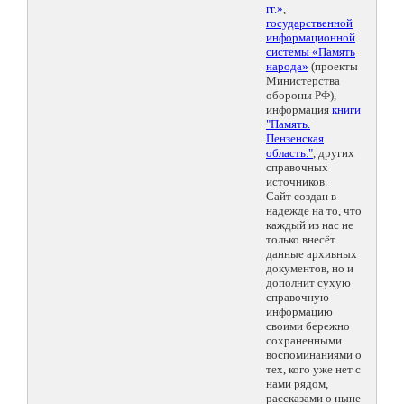
гг.»
,
государственной
информационной
системы «Память
народа»
(проекты
Министерства
обороны РФ),
информация
книги
"Память.
Пензенская
область."
, других
справочных
источников.
Сайт создан в
надежде на то, что
каждый из нас не
только внесёт
данные архивных
документов, но и
дополнит сухую
справочную
информацию
своими бережно
сохраненными
воспоминаниями о
тех, кого уже нет с
нами рядом,
рассказами о ныне