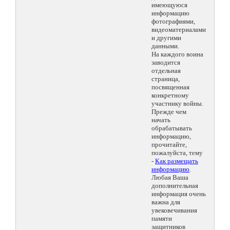
имеющуюся
информацию
фотографиями,
видеоматериалами
и другими
данными.
На каждого воина
заводится
отдельная
страница,
посвященная
конкретному
участнику войны.
Прежде чем
начать
обрабатывать
информацию,
прочитайте,
пожалуйста, тему
-
Как размещать
информацию
.
Любая Ваша
дополнительная
информация очень
важна для
увековечивания
памяти
защитников