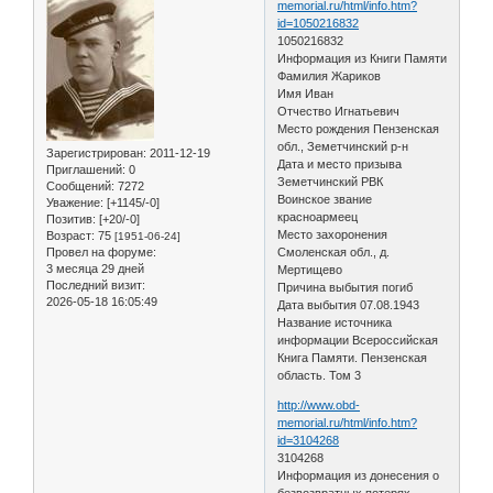
memorial.ru/html/info.htm?
id=1050216832
1050216832
Информация из Книги Памяти
Фамилия Жариков
Имя Иван
Отчество Игнатьевич
Место рождения Пензенская
обл., Земетчинский р-н
Зарегистрирован
: 2011-12-19
Дата и место призыва
Приглашений:
0
Земетчинский РВК
Сообщений:
7272
Воинское звание
Уважение:
[+1145/-0]
красноармеец
Позитив:
[+20/-0]
Место захоронения
Возраст:
75
[1951-06-24]
Провел на форуме:
Смоленская обл., д.
3 месяца 29 дней
Мертищево
Последний визит:
Причина выбытия погиб
2026-05-18 16:05:49
Дата выбытия 07.08.1943
Название источника
информации Всероссийская
Книга Памяти. Пензенская
область. Том 3
http://www.obd-
memorial.ru/html/info.htm?
id=3104268
3104268
Информация из донесения о
безвозвратных потерях