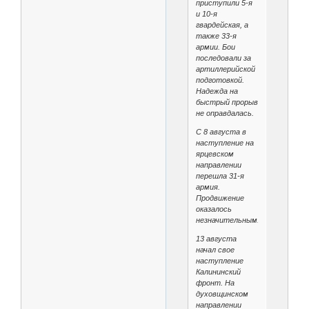
приступили 5-я
и 10-я
гвардейская, а
также 33-я
армии. Бои
последовали за
артиллерийской
подготовкой.
Надежда на
быстрый прорыв
не оправдалась.
С 8 августа в
наступление на
ярцевском
направлении
перешла 31-я
армия.
Продвижение
оказалось
незначительным.
13 августа
начал свое
наступление
Калининский
фронт. На
духовщинском
направлении