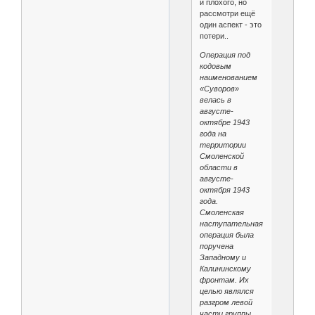
и плохого, но
рассмотри ещё
один аспект - это
потери..
Операция под
кодовым
наименованием
«Суворов»
велась в
августе-
октябре 1943
года на
территории
Смоленской
области в
августе-
октября 1943
года.
Смоленская
наступательная
операция была
поручена
Западному и
Калининскому
фронтам. Их
целью являлся
разгром левой
части группы