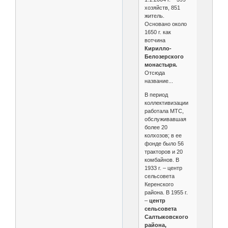
хозяйств, 851
житель.
Основано около
1650 г. как
вотчина
Кирилло-
Белозерского
монастыря.
Отсюда
название...
В период
коллективизации
работала МТС,
обслуживавшая
более 20
колхозов; в ее
фонде было 56
тракторов и 20
комбайнов. В
1933 г. – центр
сельсовета
Керенского
района. В 1955 г.
–
центр
сельсовета
Салтыковского
района,