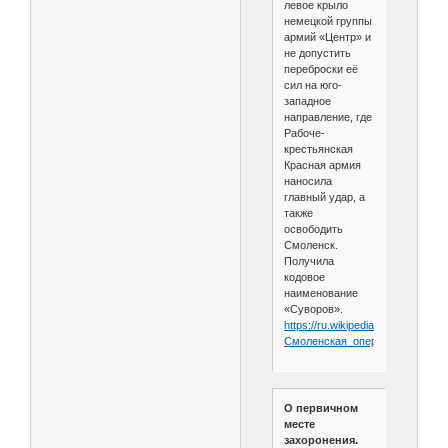
левое крыло
немецкой группы
армий «Центр» и
не допустить
переброски её
сил на юго-
западное
направление, где
Рабоче-
крестьянская
Красная армия
наносила
главный удар, а
также
освободить
Смоленск.
Получила
кодовое
наименование
«Суворов».
https://ru.wikipedia.org/wiki/
Смоленская_операция_
(1943)
О первичном
месте
захоронения.