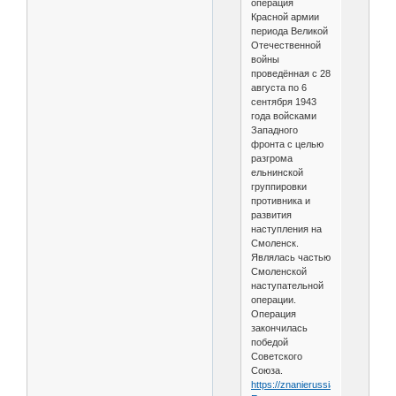
операция
Красной армии
периода Великой
Отечественной
войны
проведённая с 28
августа по 6
сентября 1943
года войсками
Западного
фронта с целью
разгрома
ельнинской
группировки
противника и
развития
наступления на
Смоленск.
Являлась частью
Смоленской
наступательной
операции.
Операция
закончилась
победой
Советского
Союза.
https://znanierussia.ru/articles/