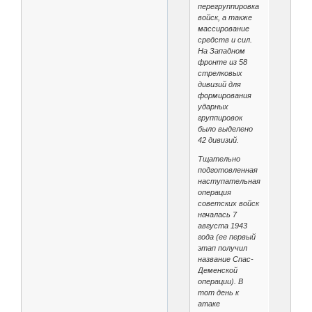
перегруппировка
войск, а также
массирование
средств и сил.
На Западном
фронте из 58
стрелковых
дивизий для
формирования
ударных
группировок
было выделено
42 дивизий.
Тщательно
подготовленная
наступательная
операция
советских войск
началась 7
августа 1943
года (ее первый
этап получил
название Спас-
Деменской
операции). В
тот день к
атаке