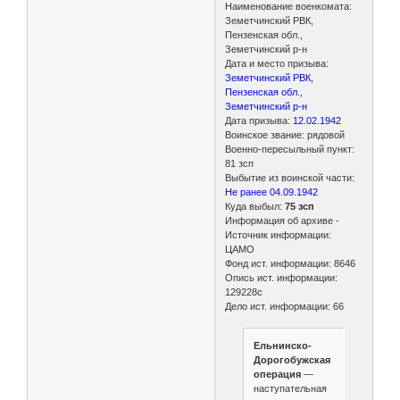
Наименование военкомата:
Земетчинский РВК,
Пензенская обл.,
Земетчинский р-н
Дата и место призыва:
Земетчинский РВК,
Пензенская обл.,
Земетчинский р-н
Дата призыва:
12.02.1942
Воинское звание: рядовой
Военно-пересыльный пункт:
81 зсп
Выбытие из воинской части:
Не ранее 04.09.1942
Куда выбыл:
75 зсп
Информация об архиве -
Источник информации:
ЦАМО
Фонд ист. информации: 8646
Опись ист. информации:
129228с
Дело ист. информации: 66
Ельнинско-
Дорогобужская
операция
—
наступательная