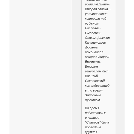
армий «Центр».
Вторая задача –
установление
контроля над
рубежом
Рославль-
Смоленск.
Левым флангом
Калининского
фронта
командовал
генерал Андрей
Еременко.
Вторым
генералом был
Василий
Соколовский,
командовавший
в то время
Западным
фронтом.
Во время
подготовки к
операции
"Суворов" была
проведена
крупная