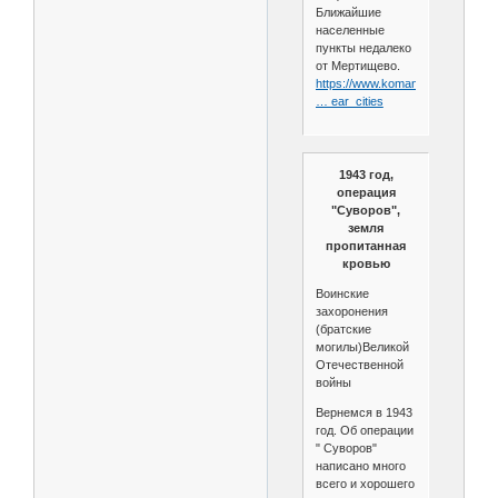
Ближайшие
населенные
пункты недалеко
от Мертищево.
https://www.komandirovka.ru/citie
… ear_cities
1943 год,
операция
"Суворов",
земля
пропитанная
кровью
Воинские
захоронения
(братские
могилы)Великой
Отечественной
войны
Вернемся в 1943
год. Об операции
" Суворов"
написано много
всего и хорошего