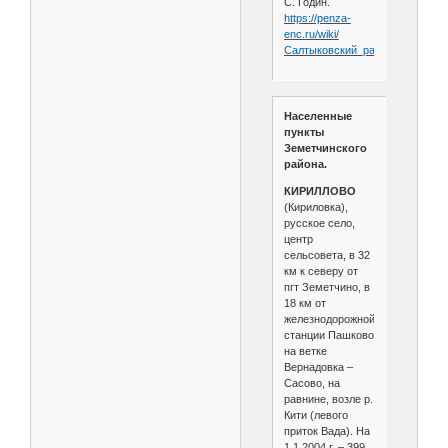
С. Годин.
https://penza-
enc.ru/wiki/
Салтыковский_район
Населенные
пункты
Земетчинского
района.
КИРИЛЛОВО
(Кириловка),
русское село,
центр
сельсовета, в 32
км к северу от
пгт Земетчино, в
18 км от
железнодорожной
станции Пашково
на ветке
Вернадовка –
Сасово, на
равнине, возле р.
Кити (левого
приток Вада). На
1.1.2004 г. – 399