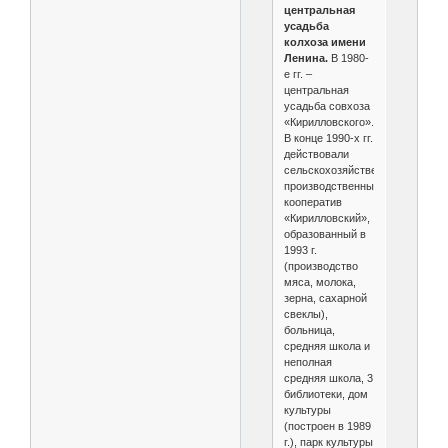
центральная
усадьба
колхоза имени
Ленина.
В 1980-
е гг. –
центральная
усадьба совхоза
«Кирилловского».
В конце 1990-х гг.
действовали
сельскохозяйственный
производственный
кооператив
«Кирилловский»,
образованный в
1993 г.
(производство
мяса, молока,
зерна, сахарной
свеклы),
больница,
средняя школа и
неполная
средняя школа, 3
библиотеки, дом
культуры
(построен в 1989
г.), парк культуры