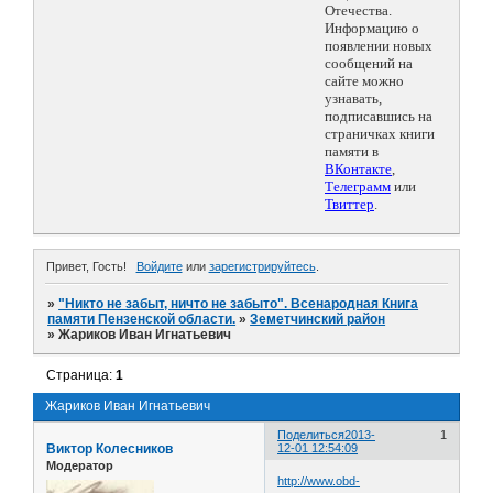
Отечества.
Информацию о
появлении новых
сообщений на
сайте можно
узнавать,
подписавшись на
страничках книги
памяти в
ВКонтакте
,
Телеграмм
или
Твиттер
.
Привет, Гость!
Войдите
или
зарегистрируйтесь
.
»
"Никто не забыт, ничто не забыто". Всенародная Книга
памяти Пензенской области.
»
Земетчинский район
»
Жариков Иван Игнатьевич
Страница:
1
Жариков Иван Игнатьевич
Поделиться
2013-
1
Виктор Колесников
12-01 12:54:09
Модератор
http://www.obd-