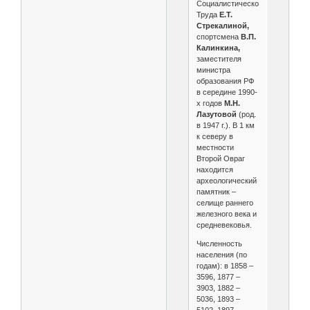
Социалистического
Труда
Е.Т.
Стрекалиной,
спортсмена
В.П.
Калинкина,
заместителя
министра
образования РФ
в середине 1990-
х годов
М.Н.
Лазутовой
(род.
в 1947 г.). В 1 км
к северу в
местности
Второй Овраг
находится
археологический
памятник –
селище раннего
железного века и
средневековья.
Численность
населения (по
годам): в 1858 –
3596, 1877 –
3903, 1882 –
5036, 1893 –