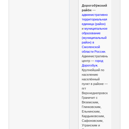
Дорогобу́жский
райо́н
—
административно-
территориальная
единица (район)
и
муниципальное
образование
(муниципальный
район) в
Смоленской
области России.
Административный
центр —
город
Дорогобуж.
Крупнейший по
населению
населённый
пункт в районе —
пгт
Верхнеднепровский.
Граничит с
Вяземским,
Глинковским,
Ельнинским,
Кардымовским,
Сафоновским,
Угранским и