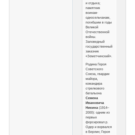
и отдыха;
памятник
воинам-
односельчанам,
погибшим в годы
Великой
Отечественной
войны.
Заповедный
государственный
заказник
«Земетчинский».
Родина Героя
Советского
Союза, гвардии
майора,
командира
стрелкового
батальона
Семена
Ивановича
Никина
(1914–
2000): одним из
первых
форсировал р.
Одер и ворвался
в Берлин; Героя