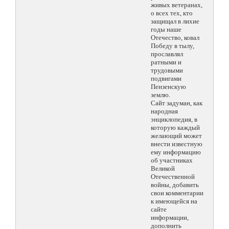
живых ветеранах,
о всех тех, кто
защищал в лихие
годы наше
Отечество, ковал
Победу в тылу,
прославлял
ратными и
трудовыми
подвигами
Пензенскую
землю.
Сайт задуман, как
народная
энциклопедия, в
которую каждый
желающий может
внести известную
ему информацию
об участниках
Великой
Отечественной
войны, добавить
свои комментарии
к имеющейся на
сайте
информации,
дополнить