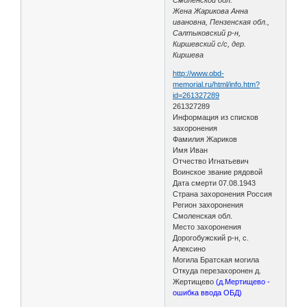
Жена Жарикова Анна
ивановна, Пензенская обл.,
Салтыковский р-н,
Киршевский с/с, дер.
Киршева
http://www.obd-
memorial.ru/html/info.htm?
id=261327289
261327289
Информация из списков
захоронения
Фамилия Жариков
Имя Иван
Отчество Игнатьевич
Воинское звание рядовой
Дата смерти 07.08.1943
Страна захоронения Россия
Регион захоронения
Смоленская обл.
Место захоронения
Дорогобужский р-н, с.
Алексино
Могила Братская могила
Откуда перезахоронен д.
Жертищево
(д.Мертищево -
ошибка ввода ОБД)