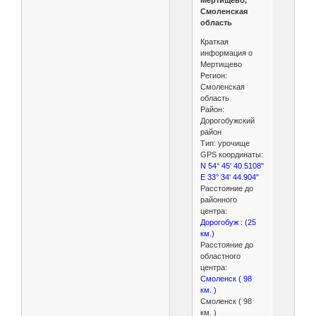
Мертищево,
Смоленская
область
Краткая
информация о
Мертищево
Регион:
Смоленская
область
Район:
Дорогобужский
район
Тип: урочище
GPS координаты:
N 54° 45' 40.5108"
E 33° 34' 44.904"
Расстояние до
районного
центра:
Дорогобуж : (25
км.)
Расстояние до
областного
центра:
Смоленск ( 98
км. )
Смоленск ( 98
км. )