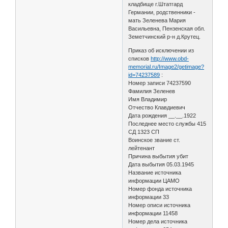
кладбище г.Штатгард
Германии, родственники -
мать Зеленева Мария
Васильевна, Пензенская обл.
Земетчинский р-н д.Крутец.
Приказ об исключении из
списков
http://www.obd-
memorial.ru/Image2/getimage?
id=74237589
:
Номер записи 74237590
Фамилия Зеленев
Имя Владимир
Отчество Клавдиевич
Дата рождения __.__.1922
Последнее место службы 415
СД 1323 СП
Воинское звание ст.
лейтенант
Причина выбытия убит
Дата выбытия 05.03.1945
Название источника
информации ЦАМО
Номер фонда источника
информации 33
Номер описи источника
информации 11458
Номер дела источника