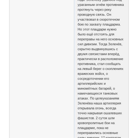
ураганным огнём противника
протянуть через реку
проводную связь. Он
участвовал в скоротечном
бою по захвату плацдарма.
Но этот плацдарм нужно
было ещё отстоять для
переправы на него основных
сил дивизии. Тогда Зеленёв,
скрытно выдвинувшись с
двумя связистами вперёд,
практически в расположение
противника, стал сообщать
на левый берег о скоплениях
вражеских войск, о
сосредоточении его
артиллерийских и
миномётных батарей, о
намечающихся танковых
атаках. По целеуказаниям
Зеленёва наша артиллерия
открывала огонь, всегда
точно накрывая ошалевших
фашистов. 2 суток шли
кровопролитные бои на
плацдарме, пока не
переправились основные
силы дивизии. 17 контратак