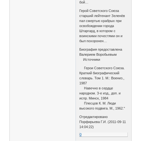
бой…
Герой Советского Союза
старший лейтенант Зеленёв
пал смертью храбрых при
освобождении города
Штаргард, в котором с
воинскими почестями он и
был похоронен…
Биография предоставлена
Валерием Воробьевым
Источники
Герои Советского Союза.
Краткий биографический
словарь. Том 1. М.: Воениз.,
1987
Навечно в сердце
народном. 3-е изд., доп. и
испр. Минск, 1984
Плесцов К. М. Люди
высокого подвига. М., 1962."
Отредактировано
Порфирьева Г.И. (2011-09-11
14:04:22)
0