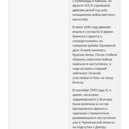
Сталинграда и Кавказа, на
фронте 415-й стрелковой
дивизии целый год шла
позиционная война местного
масштаба.
В июне 1943 года дивизия
вошла в состав 61-й армии
Брянского фронта и
сосредоточилась на
северном рубеже Орловской
дуги. В июле началась
Курская битва. После стойкой
обороны советские войска
перешли в наступление, в
ходе которого старший
лейтенант Зеленёв
участвовал в боях за город
Болхов.
В сентябре 1943 года 61-я
армия, несколько
задержавшаяся у Болхова,
была включена в состав
Центрального фронта и
«догнала» стремительно
развивающееся наступление
уже в Черниговской области,
на подступах к Днепру.