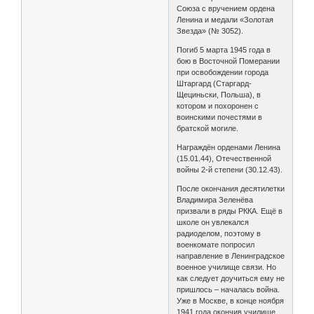
Союза с вручением ордена
Ленина и медали «Золотая
Звезда» (№ 3052).
Погиб 5 марта 1945 года в
бою в Восточной Померании
при освобождении города
Штаргард (Старгард-
Щециньски, Польша), в
котором и похоронен с
воинскими почестями в
братской могиле.
Награждён орденами Ленина
(15.01.44), Отечественной
войны 2-й степени (30.12.43).
После окончания десятилетки
Владимира Зеленёва
призвали в ряды РККА. Ещё в
школе он увлекался
радиоделом, поэтому в
военкомате попросил
направление в Ленинградское
военное училище связи. Но
как следует доучиться ему не
пришлось – началась война.
Уже в Москве, в конце ноября
1941 года окончив училище