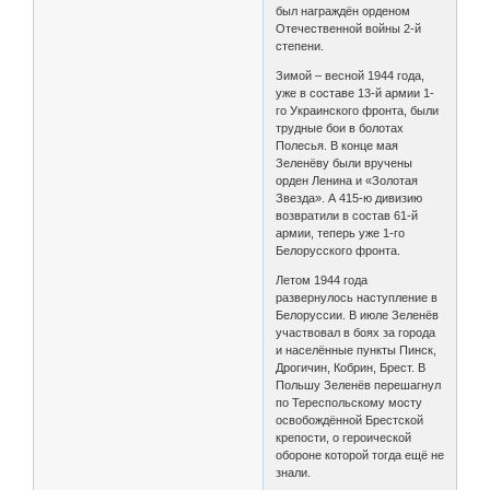
был награждён орденом
Отечественной войны 2-й
степени.
Зимой – весной 1944 года,
уже в составе 13-й армии 1-
го Украинского фронта, были
трудные бои в болотах
Полесья. В конце мая
Зеленёву были вручены
орден Ленина и «Золотая
Звезда». А 415-ю дивизию
возвратили в состав 61-й
армии, теперь уже 1-го
Белорусского фронта.
Летом 1944 года
развернулось наступление в
Белоруссии. В июле Зеленёв
участвовал в боях за города
и населённые пункты Пинск,
Дрогичин, Кобрин, Брест. В
Польшу Зеленёв перешагнул
по Тереспольскому мосту
освобождённой Брестской
крепости, о героической
обороне которой тогда ещё не
знали.