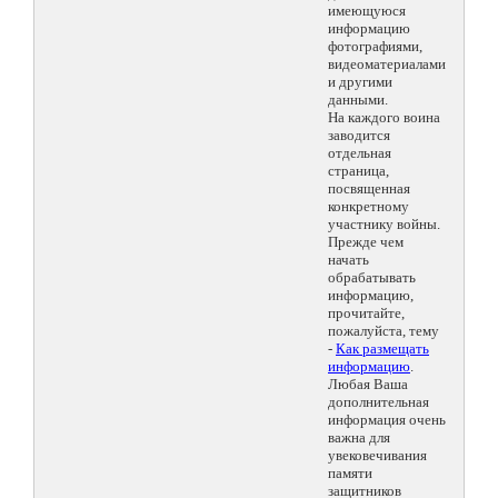
имеющуюся
информацию
фотографиями,
видеоматериалами
и другими
данными.
На каждого воина
заводится
отдельная
страница,
посвященная
конкретному
участнику войны.
Прежде чем
начать
обрабатывать
информацию,
прочитайте,
пожалуйста, тему
-
Как размещать
информацию
.
Любая Ваша
дополнительная
информация очень
важна для
увековечивания
памяти
защитников