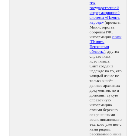
гг.»
,
государственной
информационной
системы «Память
народа»
(проекты
Министерства
обороны РФ),
информация
книги
"Память.
Пензенская
область."
, других
справочных
источников.
Сайт создан в
надежде на то, что
каждый из нас не
только внесёт
данные архивных
документов, но и
дополнит сухую
справочную
информацию
своими бережно
сохраненными
воспоминаниями о
тех, кого уже нет с
нами рядом,
рассказами о ныне