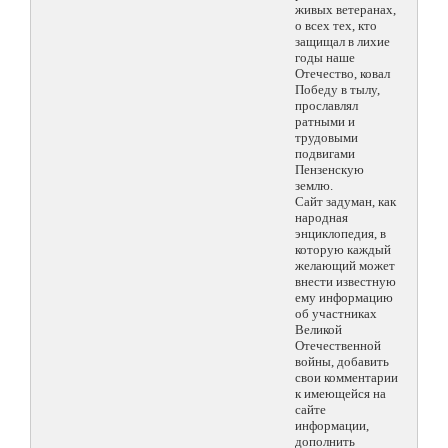
живых ветеранах,
о всех тех, кто
защищал в лихие
годы наше
Отечество, ковал
Победу в тылу,
прославлял
ратными и
трудовыми
подвигами
Пензенскую
землю.
Сайт задуман, как
народная
энциклопедия, в
которую каждый
желающий может
внести известную
ему информацию
об участниках
Великой
Отечественной
войны, добавить
свои комментарии
к имеющейся на
сайте
информации,
дополнить