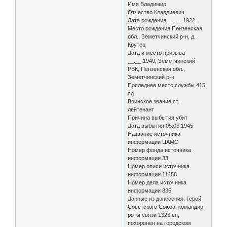
Имя Владимир
Отчество Клавдиевич
Дата рождения __.__.1922
Место рождения Пензенская
обл., Земетчинский р-н, д.
Крутец
Дата и место призыва
__.__.1940, Земетчинский
РВК, Пензенская обл.,
Земетчинский р-н
Последнее место службы 415
сд
Воинское звание ст.
лейтенант
Причина выбытия убит
Дата выбытия 05.03.1945
Название источника
информации ЦАМО
Номер фонда источника
информации 33
Номер описи источника
информации 11458
Номер дела источника
информации 835.
Данные из донесения: Герой
Советского Союза, командир
роты связи 1323 сп,
похоронен на городском