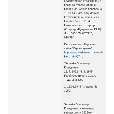
содейство­вал отражению 17
враж. контратак. Зва­ние
Героя Сов. Союза присвоено
15.01.44. Нагр. орд. Ленина,
Отечественной войны 2 ст.
Погиб в бою 5.3.1945.
Похоронен в г. Штаргард
(Старгард-Щециньски, ПНР).
Лит.: 543/185; 637/215;
920/99."
Информация о Герое на
сайте "Герои страны"
http://www.warheroes.ru/hero/hero.asp?
Hero_id=9774
:
"Зеленёв Владимир
Клавдиевич
15. 7. 1922 - 5. 3. 1945
Герой Советского Союза
Даты указов
1. 15.01.1944 ( медаль №
3052)
Зеленёв Владимир
Клавдиевич - командир
взвода связи 1323-го