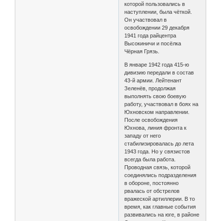
которой пользовались в
наступлении, была чёткой.
Он участвовал в
освобождении 29 декабря
1941 года райцентра
Высокиничи и посёлка
Чёрная Грязь.
В январе 1942 года 415-ю
дивизию передали в состав
43-й армии. Лейтенант
Зеленёв, продолжая
выполнять свою боевую
работу, участвовал в боях на
Юхновском направлении.
После освобождения
Юхнова, линия фронта к
западу от него
стабилизировалась до лета
1943 года. Но у связистов
всегда была работа.
Проводная связь, которой
соединялись подразделения
в обороне, постоянно
рвалась от обстрелов
вражеской артиллерии. В то
время, как главные события
развивались на юге, в районе