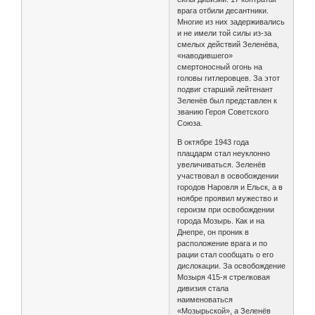
врага отбили десантники.
Многие из них задерживались
и не имели той силы из-за
смелых действий Зеленёва,
«наводившего»
смертоносный огонь на
головы гитлеровцев. За этот
подвиг старший лейтенант
Зеленёв был представлен к
званию Героя Советского
Союза.
В октябре 1943 года
плацдарм стал неуклонно
увеличиваться. Зеленёв
участвовал в освобождении
городов Наровля и Ельск, а в
ноябре проявил мужество и
героизм при освобождении
города Мозырь. Как и на
Днепре, он проник в
расположение врага и по
рации стал сообщать о его
дислокации. За освобождение
Мозыря 415-я стрелковая
дивизия стала
наименоваться
«Мозырьской», а Зеленёв