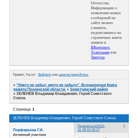
Отечества.
Информацию о
появлении новых
сообщений на
сайте можно
узнавать,
подписавшись на
страничках книги
памяти в
ВКонтакте
,
Телеграмм
или
Твиттер
.
Привет, Гость!
Войдите
или
зарегистрируйтесь
.
»
"Никто не забыт, ничто не забыто". Всенародная Книга
памяти Пензенской области.
»
Земетчинский район
»
ЗЕЛЕНЁВ Владимир Клавдиевич. Герой Советского
Союза.
Страница:
1
ЗЕЛЕНЁВ Владимир Клавдиевич. Герой Советского Союза.
Поделиться
2010-
1
Порфирьева Г.И.
11-29 22:16:17
Активный участник