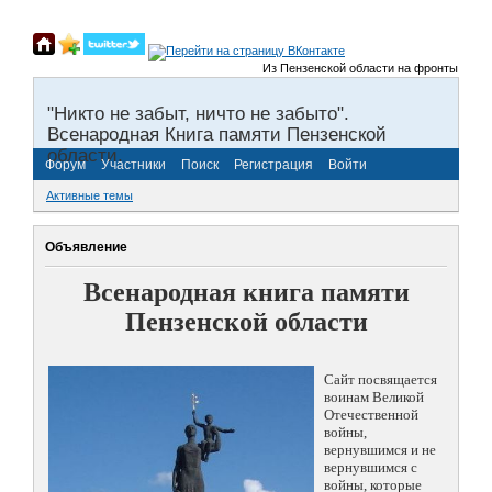
Из Пензенской области на фронты Великой От
"Никто не забыт, ничто не забыто".
Всенародная Книга памяти Пензенской
области.
Форум
Участники
Поиск
Регистрация
Войти
Активные темы
Объявление
Всенародная книга памяти
Пензенской области
Сайт посвящается
воинам Великой
Отечественной
войны,
вернувшимся и не
вернувшимся с
войны, которые