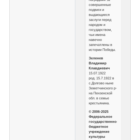
совершенные
подвиги и
выдающиеся
заслуги перед
народом и
государством,
чьи имена
навечно
запечатлены в
истории Победы.
Зеленев
Владимир
Клавдиевич
15.07.1922
род. 15.7.1922 в
с.Долгово ныне
Земетчинского р-
на Пензенской
обл. в семье
крестьянина.
© 2006-2025
Федеральное
государственное
бюджетное
учреждение
культуры