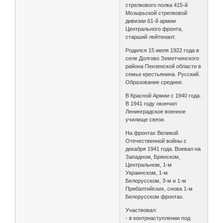
стрелкового полка 415-й
Мозырьской стрелковой
дивизии 61-й армии
Центрального фронта,
старший лейтенант.
Родился 15 июля 1922 года в
селе Долгово Земетчинского
района Пензенской области в
семье крестьянина. Русский.
Образование среднее.
В Красной Армии с 1940 года.
В 1941 году окончил
Ленинградское военное
училище связи.
На фронтах Великой
Отечественной войны с
декабря 1941 года. Воевал на
Западном, Брянском,
Центральном, 1-м
Украинском, 1-м
Белорусском, 3-м и 1-м
Прибалтийских, снова 1-м
Белорусском фронтах.
Участвовал:
- в контрнаступлении под