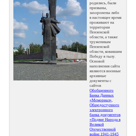
родились, были
призваны,
захоронены либо
в настоящее время
проживают на
территории
Пензенской
области, а также
труженикам
Пензенской
области, ковавшим
Победу в тылу.
Основой
наполнения сайта
являются военные
архивные
документы с
сайтов
Обобщенного
Банка Данных
«Мемориал»
,
Общедоступного
электронного
банка документов
«Подвиг Народа в
Великой
Отечественной
войне 1941-1945