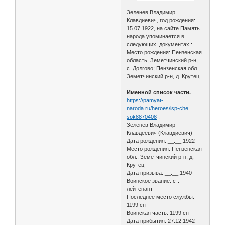
Зеленев Владимир
Клавдиевич, год рождения:
15.07.1922, на сайте Память
народа упоминается в
следующих документах :
Место рождения: Пензенская
область, Земетчинский р-н,
с. Долгово; Пензенская обл.,
Земетчинский р-н, д. Крутец
Именной список части.
https://pamyat-
naroda.ru/heroes/isp-che …
sok8870408
:
Зеленев Владимир
Клавдеевич (Клавдиевич)
Дата рождения: __.__.1922
Место рождения: Пензенская
обл., Земетчинский р-н, д.
Крутец
Дата призыва: __.__.1940
Воинское звание: ст.
лейтенант
Последнее место службы:
1199 сп
Воинская часть: 1199 сп
Дата прибытия: 27.12.1942