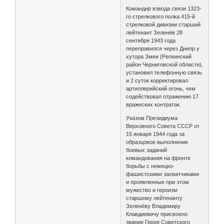
Командир взвода связи 1323-
го стрелкового полка 415-й
стрелковой дивизии старший
лейтенант Зеленёв 28
сентября 1943 года
переправился через Днепр у
хутора Змеи (Репкинский
район Черниговской области),
установил телефонную связь
и 2 суток корректировал
артиллерийский огонь, чем
содействовал отражению 17
вражеских контратак.
Указом Президиума
Верховного Совета СССР от
15 января 1944 года за
образцовое выполнение
боевых заданий
командования на фронте
борьбы с немецко-
фашистскими захватчиками
и проявленные при этом
мужество и героизм
старшему лейтенанту
Зеленёву Владимиру
Клавдиевичу присвоено
звание Героя Советского