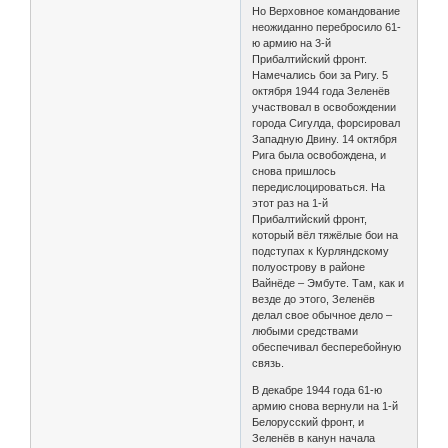
Но Верховное командование
неожиданно перебросило 61-
ю армию на 3-й
Прибалтийский фронт.
Намечались бои за Ригу. 5
октября 1944 года Зеленёв
участвовал в освобождении
города Сигулда, форсировал
Западную Двину. 14 октября
Рига была освобождена, и
снова пришлось
передислоцироваться. На
этот раз на 1-й
Прибалтийский фронт,
который вёл тяжёлые бои на
подступах к Курляндскому
полуострову в районе
Вайнёде – Эмбуте. Там, как и
везде до этого, Зеленёв
делал свое обычное дело –
любыми средствами
обеспечивал бесперебойную
связь.
В декабре 1944 года 61-ю
армию снова вернули на 1-й
Белорусский фронт, и
Зеленёв в канун начала