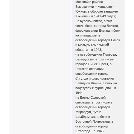
Москвой в районе
Высокиничи – Кондрово -
Юхнов, в обороне западнее
Юхнова – в 1941-43 годах;
- в Курской битве, в том
числе боях за город Болхов, в
форсировании Днепра и боях
на плацдарме, в
освобождении городов Ельск
и Мозырь Гомельской
области – в 1943;
- в освобождении Полесья,
Белоруссии, в том числе
городов Пинск, Брест, в
Рижской операции,
освобождении города
Сигулда и форсировании
Западной Двины, в боях на
подступах к Курляндии – в
1944;
- в Висло-Одерской
операции, в том числе в
освобождении городов
Жирардув, Кутно,
Шнайдемюль, в боях в
Восточной Померании, в
освобождении города
Штаргард – в 1945.