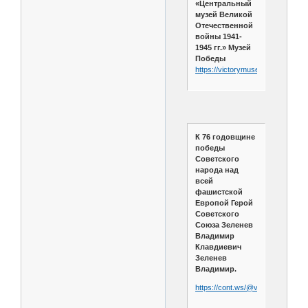
«Центральный
музей Великой
Отечественной
войны 1941-
1945 гг.» Музей
Победы
https://victorymuseum.ru/encyclo
К 76 годовщине
победы
Советского
народа над
всей
фашистской
Европой Герой
Советского
Союза Зеленев
Владимир
Клавдиевич
Зеленев
Владимир.
https://cont.ws/@viktor1964023/