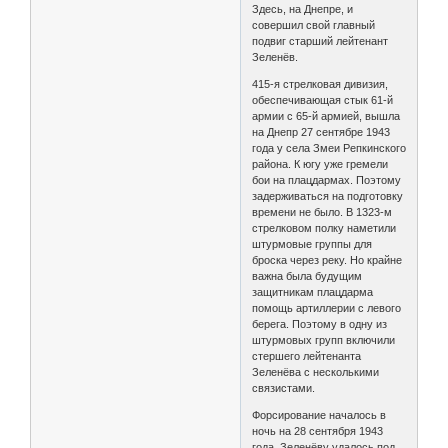
Здесь, на Днепре, и
совершил свой главный
подвиг старший лейтенант
Зеленёв.
415-я стрелковая дивизия,
обеспечивающая стык 61-й
армии с 65-й армией, вышла
на Днепр 27 сентябре 1943
года у села Змеи Репкинского
района. К югу уже гремели
бои на плацдармах. Поэтому
задерживаться на подготовку
времени не было. В 1323-м
стрелковом полку наметили
штурмовые группы для
броска через реку. Но крайне
важна была будущим
защитникам плацдарма
помощь артиллерии с левого
берега. Поэтому в одну из
штурмовых групп включили
стершего лейтенанта
Зеленёва с несколькими
связистами.
Форсирование началось в
ночь на 28 сентября 1943
года. Зеленёву удалось под