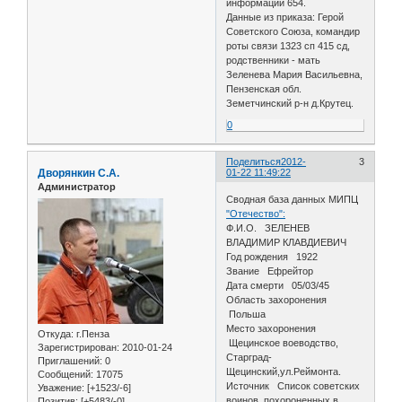
информации 654.
Данные из приказа: Герой
Советского Союза, командир
роты связи 1323 сп 415 сд,
родственники - мать
Зеленева Мария Васильевна,
Пензенская обл.
Земетчинский р-н д.Крутец.
0
Поделиться
2012-
3
Дворянкин С.А.
01-22 11:49:22
Администратор
Сводная база данных МИПЦ
"Отечество":
Ф.И.О. ЗЕЛЕНЕВ
ВЛАДИМИР КЛАВДИЕВИЧ
Год рождения 1922
Звание Ефрейтор
Дата смерти 05/03/45
Область захоронения
Польша
Место захоронения
Откуда:
г.Пенза
Щецинское воеводство,
Зарегистрирован
: 2010-01-24
Старград-
Приглашений:
0
Щецинский,ул.Реймонта.
Сообщений:
17075
Источник Список советских
Уважение:
[+1523/-6]
воинов, похороненных в
Позитив:
[+5483/-0]