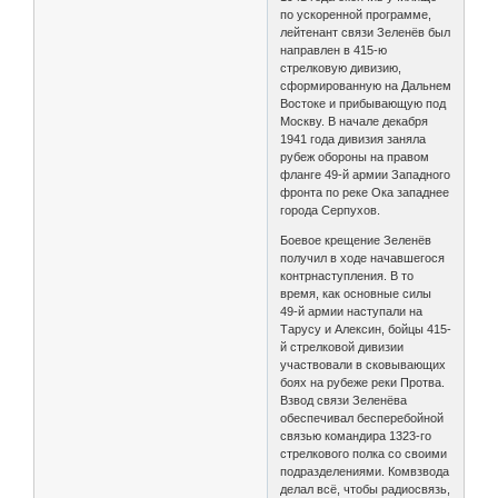
по ускоренной программе,
лейтенант связи Зеленёв был
направлен в 415-ю
стрелковую дивизию,
сформированную на Дальнем
Востоке и прибывающую под
Москву. В начале декабря
1941 года дивизия заняла
рубеж обороны на правом
фланге 49-й армии Западного
фронта по реке Ока западнее
города Серпухов.
Боевое крещение Зеленёв
получил в ходе начавшегося
контрнаступления. В то
время, как основные силы
49-й армии наступали на
Тарусу и Алексин, бойцы 415-
й стрелковой дивизии
участвовали в сковывающих
боях на рубеже реки Протва.
Взвод связи Зеленёва
обеспечивал бесперебойной
связью командира 1323-го
стрелкового полка со своими
подразделениями. Комвзвода
делал всё, чтобы радиосвязь,