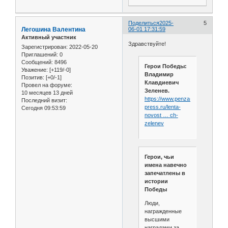
Поделиться
2025-
5
Легошина Валентина
06-01 17:31:59
Активный участник
Здравствуйте!
Зарегистрирован
: 2022-05-20
Приглашений:
0
Сообщений:
8496
Герои Победы:
Уважение:
[+119/-0]
Владимир
Позитив:
[+0/-1]
Клавдиевич
Провел на форуме:
Зеленев.
10 месяцев 13 дней
https://www.penza-
Последний визит:
press.ru/lenta-
Сегодня 09:53:59
novost … ch-
zelenev
Герои, чьи
имена навечно
запечатлены в
истории
Победы
Люди,
награжденные
высшими
наградами за