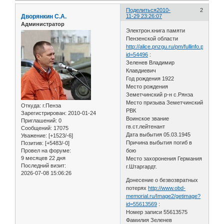
Поделиться
2010-
2
Дворянкин С.А.
11-29 23:26:07
Администратор
Электрон.книга памяти
Пензенской области
http://alice.pnzgu.ru/pm/fullinfo.php?
id=54496
:
Зеленев Владимир
Клавдиевич
Год рождения 1922
Место рождения
Земетчинский р-н с.Рянза
Место призыва Земетчинский
Откуда:
г.Пенза
РВК
Зарегистрирован
: 2010-01-24
Воинское звание
Приглашений:
0
гв.ст.лейтенант
Сообщений:
17075
Дата выбытия 05.03.1945
Уважение:
[+1523/-6]
Причина выбытия погиб в
Позитив:
[+5483/-0]
Провел на форуме:
бою
9 месяцев 22 дня
Место захоронения Германия
Последний визит:
г.Штаргардт.
2026-07-08 15:06:26
Донесение о безвозвратных
потерях
http://www.obd-
memorial.ru/Image2/getimage?
id=55613569
:
Номер записи 55613575
Фамилия Зеленев