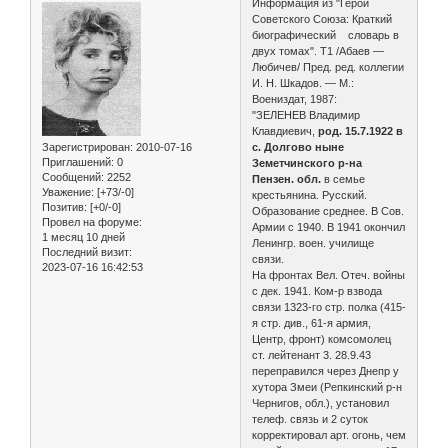
Информация из "Герои
Советского Союза: Краткий
биографический словарь в
двух томах". Т1 /Абаев —
Любичев/ Пред. ред. коллегии
И. Н. Шкадов. — М.:
Воениздат, 1987:
"ЗЕЛЕНЕВ Владимир
Клавдиевич,
род. 15.7.1922 в
Зарегистрирован
: 2010-07-16
с. Долгово ныне
Приглашений:
0
Земетчинского р-на
Сообщений:
2252
Пензен. обл.
в семье
Уважение:
[+73/-0]
крестьянина. Русский.
Позитив:
[+0/-0]
Образование среднее. В Сов.
Провел на форуме:
Армии с 1940. В 1941 окончил
1 месяц 10 дней
Ленингр. воен. училище
Последний визит:
связи.
2023-07-16 16:42:53
На фронтах Вел. Отеч. войны
с дек. 1941. Ком-р взвода
связи 1323-го стр. полка (415-
я стр. див., 61-я армия,
Центр, фронт) комсомолец
ст. лейтенант 3. 28.9.43
переправился через Днепр у
ху­тора Змеи (Репкинский р-н
Чернигов, обл.), установил
телеф. связь и 2 суток
корректировал арт. огонь, чем