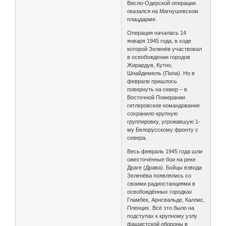
Висло-Одерской операции
оказался на Магнушевском
плацдарме.
Операция началась 14
января 1945 года, в ходе
которой Зеленёв участвовал
в освобождении городов
Жирардув, Кутно,
Шнайдемюль (Пила). Но в
феврале пришлось
повернуть на север – в
Восточной Померании
гитлеровское командование
сохранило крупную
группировку, угрожавшую 1-
му Белорусскому фронту с
севера.
Весь февраль 1945 года шли
ожесточённые бои на реке
Драге (Драва). Бойцы взвода
Зеленёва появлялись со
своими радиостанциями в
освобождённых городках
Гламбек, Арнсвальде, Каллис,
Пленцих. Всё это было на
подступах к крупному узлу
фашистской обороны в