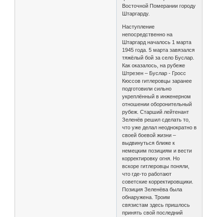
Восточной Померании городу
Штаргарду.
Наступление
непосредственно на
Штаргард началось 1 марта
1945 года. 5 марта завязался
тяжёлый бой за село Буслар.
Как оказалось, на рубеже
Штрезен – Буслар - Гросс
Кюссов гитлеровцы заранее
подготовили сильно
укреплённый в инженерном
отношении оборонительный
рубеж. Старший лейтенант
Зеленёв решил сделать то,
что уже делал неоднократно в
своей боевой жизни –
выдвинуться ближе к
немецким позициям и вести
корректировку огня. Но
вскоре гитлеровцы поняли,
что где-то работают
советские корректировщики.
Позиция Зеленёва была
обнаружена. Троим
связистам здесь пришлось
принять свой последний