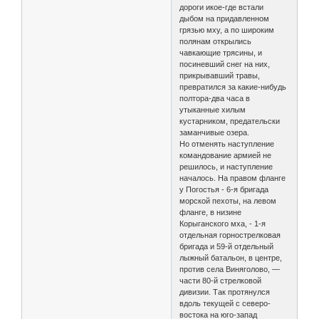
дороги икое-где встали
дыбом на придавленном
грязью мху, а по широким
полянам открылись
чавкающие трясины, и
посиневший снег на них,
прикрывавший травы,
превратился за какие-нибудь
полтора-два часа в
утыканные хилым
кустарником, предательски
заманчивые озера.
Но отменять наступление
командование армией не
решилось, и наступление
началось. На правом фланге
у Погостья - 6-я бригада
морской пехоты, на левом
фланге, в низине
Корыганского мха, - 1-я
отдельная горнострелковая
бригада и 59-й отдельный
лыжный батальон, в центре,
против села Виняголово, —
части 80-й стрелковой
дивизии. Так протянулся
вдоль текущей с северо-
востока на юго-запад