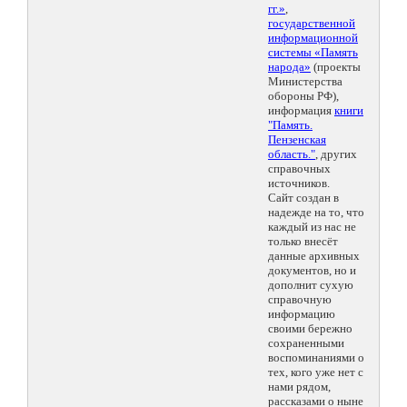
гг.»
,
государственной
информационной
системы «Память
народа»
(проекты
Министерства
обороны РФ),
информация
книги
"Память.
Пензенская
область."
, других
справочных
источников.
Сайт создан в
надежде на то, что
каждый из нас не
только внесёт
данные архивных
документов, но и
дополнит сухую
справочную
информацию
своими бережно
сохраненными
воспоминаниями о
тех, кого уже нет с
нами рядом,
рассказами о ныне