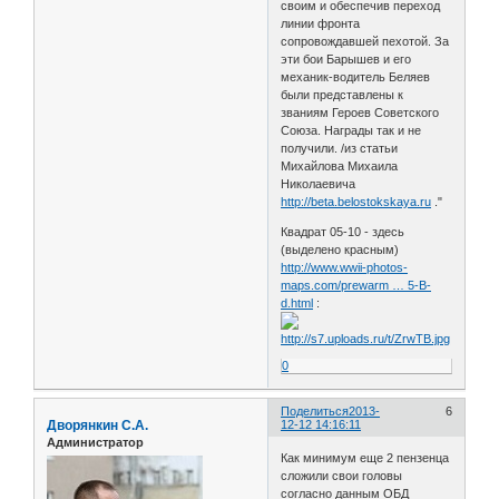
своим и обеспечив переход
линии фронта
сопровождавшей пехотой. За
эти бои Барышев и его
механик-водитель Беляев
были представлены к
званиям Героев Советского
Союза. Награды так и не
получили. /из статьи
Михайлова Михаила
Николаевича
http://beta.belostokskaya.ru
."
Квадрат 05-10 - здесь
(выделено красным)
http://www.wwii-photos-
maps.com/prewarm … 5-B-
d.html
:
0
Поделиться
2013-
6
Дворянкин С.А.
12-12 14:16:11
Администратор
Как минимум еще 2 пензенца
сложили свои головы
согласно данным ОБД