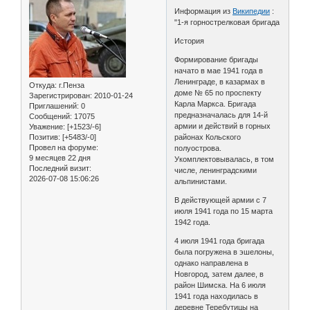
Информация из
Википедии
:
"1-я горнострелковая бригада
История
Формирование бригады
начато в мае 1941 года в
Ленинграде, в казармах в
Откуда:
г.Пенза
доме № 65 по проспекту
Зарегистрирован
: 2010-01-24
Карла Маркса. Бригада
Приглашений:
0
предназначалась для 14-й
Сообщений:
17075
армии и действий в горных
Уважение:
[+1523/-6]
Позитив:
[+5483/-0]
районах Кольского
Провел на форуме:
полуострова.
9 месяцев 22 дня
Укомплектовывалась, в том
Последний визит:
числе, ленинградскими
2026-07-08 15:06:26
альпинистами.
В действующей армии с 7
июля 1941 года по 15 марта
1942 года.
4 июля 1941 года бригада
была погружена в эшелоны,
однако направлена в
Новгород, затем далее, в
район Шимска. На 6 июля
1941 года находилась в
деревне Теребутицы на