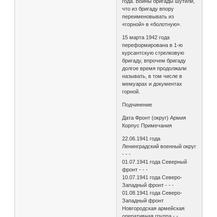
года. Воины бригады шутили,
что из бригаду впору
переименовывать из
«горной» в «болотную».
15 марта 1942 года
переформирована в 1-ю
курсантскую стрелковую
бригаду, впрочем бригаду
долгое время продолжали
называть, в том числе в
мемуарах и документах
горной.
Подчинение
Дата Фронт (округ) Армия
Корпус Примечания
22.06.1941 года
Ленинградский военный округ
- - -
01.07.1941 года Северный
фронт - - -
10.07.1941 года Северо-
Западный фронт - - -
01.08.1941 года Северо-
Западный фронт
Новгородская армейская
оперативная группа - -