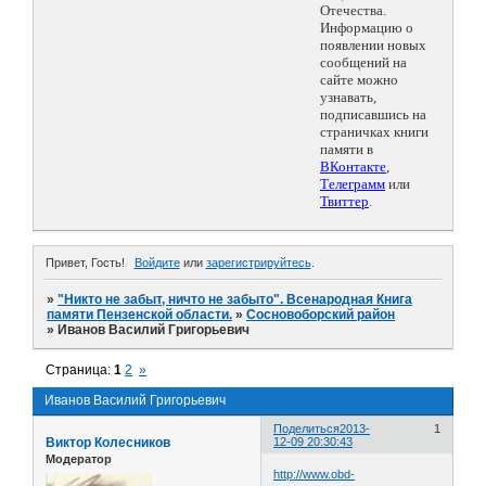
Отечества.
Информацию о
появлении новых
сообщений на
сайте можно
узнавать,
подписавшись на
страничках книги
памяти в
ВКонтакте
,
Телеграмм
или
Твиттер
.
Привет, Гость!
Войдите
или
зарегистрируйтесь
.
»
"Никто не забыт, ничто не забыто". Всенародная Книга
памяти Пензенской области.
»
Сосновоборский район
»
Иванов Василий Григорьевич
Страница:
1
2
»
Иванов Василий Григорьевич
Поделиться
2013-
1
Виктор Колесников
12-09 20:30:43
Модератор
http://www.obd-