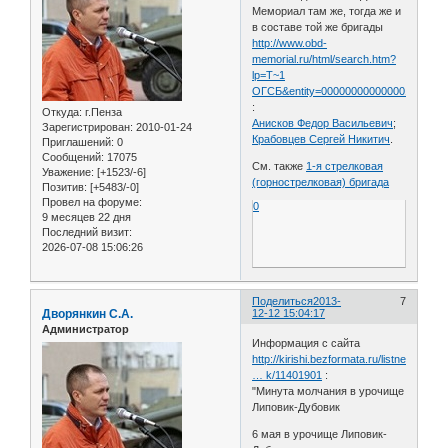
Мемориал там же, тогда же и
в составе той же бригады
http://www.obd-
memorial.ru/html/search.htm?
lp=T~1
ОГСБ&entity=000000000000001&entities
:
Откуда:
г.Пенза
Анисков Федор Васильевич
;
Зарегистрирован
: 2010-01-24
Крабовцев Сергей Никитич
.
Приглашений:
0
Сообщений:
17075
См. также
1-я стрелковая
Уважение:
[+1523/-6]
(горнострелковая) бригада
Позитив:
[+5483/-0]
Провел на форуме:
0
9 месяцев 22 дня
Последний визит:
2026-07-08 15:06:26
Поделиться
2013-
7
Дворянкин С.А.
12-12 15:04:17
Администратор
Информация с сайта
http://kirishi.bezformata.ru/listnews/m
… k/11401901
:
"Минута молчания в урочище
Липовик-Дубовик
6 мая в урочище Липовик-