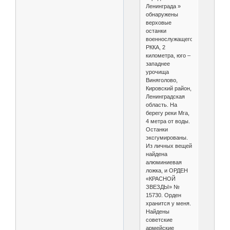
Ленинграда »
обнаружены
верховые
останки
военнослужащего
РККА, 2
километра, юго –
западнее
урочища
Виняголово,
Кировский район,
Ленинградская
область. На
берегу реки Мга,
4 метра от воды.
Останки
эксгумированы.
Из личных вещей
найдена
алюминиевая
ложка, и ОРДЕН
«КРАСНОЙ
ЗВЕЗДЫ» №
15730. Орден
хранится у меня.
Найдены
советские
армейские