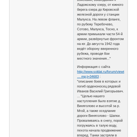
Ладожскому озеру, от южного
берега озера до Кировской
железной дороги у станции
Малукса. На левом фланге,
по рубежу Теребочево,
Сотово, Малукса, Тосно, к
армии примыкали части 54-й
армии, развёрнутые фронтом
на юг. До августа 1942 года
ведёт оборону вверенного
рубежа, проводя бои
местного значения..."
Информация с сайта
http://www.soldat.ru/forum/viewtopic.ph
… mp;t=34683
:
"описание боев в которых и
погиб орденоносец рядовой
Иванов Василий Григорьевич.
... "Целью нашего
наступления было взятие д.
Виняголово и высотой за р.
Мгой, а также оседлание
дороги Виняголово - Шапки.
Проваливаясь в снегу, порой
погружаясь в талую воду,
пехота начала продвижение
вперед. Танки застряли в