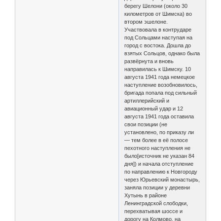
берегу Шелони (около 30
километров от Шимска) во
втором эшелоне.
Участвовала в контрударе
под Сольцами наступая на
город с востока. Дошла до
взятых Сольцов, однако была
развёрнута и вновь
направилась к Шимску. 10
августа 1941 года немецкое
наступление возобновилось,
бригада попала под сильный
артиллерийский и
авиационный удар и 12
августа 1941 года оставила
свои позиции (не
установлено, по приказу ли
— тем более в её полосе
пехотного наступления не
было[источник не указан 84
дня]) и начала отступление
по направлению к Новгороду
через Юрьевский монастырь,
заняла позиции у деревни
Хутынь в районе
Ленинградской слободки,
перехватывая шоссе и
дорогу на Колмово, на