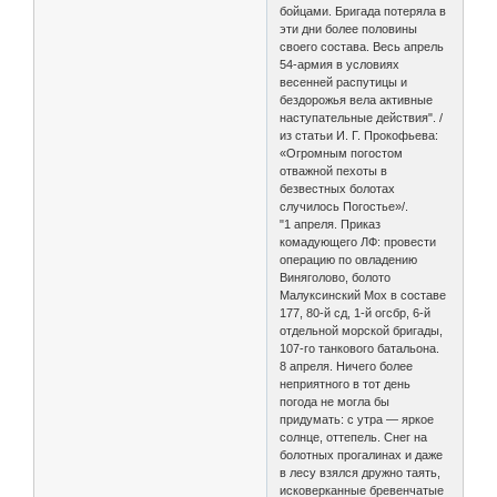
бойцами. Бригада потеряла в
эти дни более половины
своего состава. Весь апрель
54-армия в условиях
весенней распутицы и
бездорожья вела активные
наступательные действия". /
из статьи И. Г. Прокофьева:
«Огромным погостом
отважной пехоты в
безвестных болотах
случилось Погостье»/.
"1 апреля. Приказ
комадующего ЛФ: провести
операцию по овладению
Виняголово, болото
Малуксинский Мох в составе
177, 80-й сд, 1-й огсбр, 6-й
отдельной морской бригады,
107-го танкового батальона.
8 апреля. Ничего более
неприятного в тот день
погода не могла бы
придумать: с утра — яркое
солнце, оттепель. Снег на
болотных прогалинах и даже
в лесу взялся дружно таять,
исковерканные бревенчатые