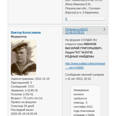
Жена Иванова Е.И.,
Пензенская обл., Сосново-
Борский р-н, д.Карачевка.
0
Поделиться
2013-
2
Виктор Колесников
12-09 20:39:51
Модератор
На форуме СОЛДАТ.RU
открыта тема
ИВАНОВ
ВАСИЛИЙ ГРИГОРЬЕВИЧ.
Орден"КЗ" №15730.
РОДНЫЕ НАЙДЕНЫ
http://www.soldat.ru/forum/viewtopic.ph
… mp;t=34683
Сообщение евгений халамов
Зарегистрирован
: 2011-12-19
» 11 окт 2013, 20:15
Приглашений:
0
Сообщений:
7272
Уважаемые
Уважение:
[+1145/-0]
коллеги
Позитив:
[+20/-0]
Возраст:
75
требуется
[1951-06-24]
Провел на форуме:
помощь. 3
3 месяца 29 дней
сентября 2012
Последний визит:
года поисковым
2026-05-18 16:05:49
отрядом « Небо