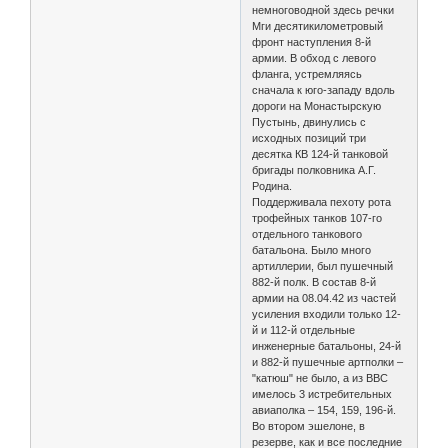
немноговодной здесь речки
Мги десятикилометровый
фронт наступления 8-й
армии. В обход с левого
фланга, устремляясь
сначала к юго-западу вдоль
дороги на Монастырскую
Пустынь, двинулись с
исходных позиций три
десятка КВ 124-й танковой
бригады полковника А.Г.
Родина.
Поддерживала пехоту рота
трофейных танков 107-го
отдельного танкового
батальона. Было много
артиллерии, был пушечный
882-й полк. В состав 8-й
армии на 08.04.42 из частей
усиления входили только 12-
й и 112-й отдельные
инженерные батальоны, 24-й
и 882-й пушечные артполки –
"катюш" не было, а из ВВС
имелось 3 истребительных
авиаполка – 154, 159, 196-й.
Во втором эшелоне, в
резерве, как и все последние