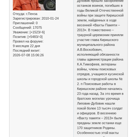
Дубовик прошло захоронение
останков воинов, погибших в
годы Великой Отечественной
Откуда:
г.Пенза
войны при защите Киришской
Зарегистрирован
: 2010-01-24
земли, найденных в ходе
Приглашений:
0
весенней «Вахты Памяти –
Сообщений:
17075
2013». В тожественно –
Уважение:
[+1523/-6]
траурной церемонии приняли
Позитив:
[+5483/-0]
участие глава Киришского
Провел на форуме:
муниципального района
9 месяцев 22 дня
А.В.Воскобович,
Последний визит:
исполняющий обязанности
2026-07-08 15:06:26
главы администрации района
К.А.Тимофеев, ветераны
войны, члены поисковых
отрядов, учащиеся кусинской
школы и городской школы №
2. п Поисковые работы в
Киришском районе начались
23 года назад. За это время в
братских могилах урочища
Липовик-Дубовик нашли
покой более 13 тысяч солдат
и офицеров. В весеннюю
«Вахту памяти – 2013» были
преданы земле останки еще
170 защитников Родины.
Особенностью этой вахты