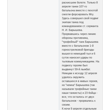
раскисшем болоте. Только 8
апреля танки 107-го
батальона вместе с пехотой
смогли форсировать Мгу.
Здесь совершил свой подвиг
экипаж танка под
командованием ст. сержанта
Н. И. Барышева.
Прорвавшись через линию
обороны противника,
"трофейный" танк Барышева
вместе с батальоном 1-й
горнострелковой бригады
вышел в немецкий тыл и 6
суток наносил удары по
тыловым коммуникациям. На
подмогу героям был
выдвинут 59-й лыжбат.
Немцам к исходу 12 апреля
удалось окружить
оставшихся в живых героев,
но "немка" Барышева (так
называли трофейные танки
наши танкисты) и 23 бойца -
все, что осталось от двух
батальонов - прорвались к
своим.
К ночи 9 апреля отдельным