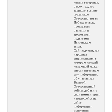
живых ветеранах,
о всех тех, кто
защищал в лихие
годы наше
Отечество, ковал
Победу в тылу,
прославлял
ратными и
трудовыми
подвигами
Пензенскую
землю.
Сайт задуман, как
народная
энциклопедия, в
которую каждый
желающий может
внести известную
ему информацию
об участниках
Великой
Отечественной
войны, добавить
свои комментарии
к имеющейся на
сайте
информации,
дополнить