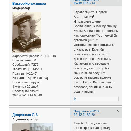
Виктор Колесников
12-10 18:15:16
Модератор
Здравствуйте, Сергей
Анатольевич!
Я позвонил Елене
Васильевне. К моему звонку
Елена Васильевна отнеслась
настороженно: "А от какой Вы
организации?..."
Фотографию предоставить
отказалась. Если бы
подключить военкомат,
Зарегистрирован
: 2011-12-19
договориться с Евгением
Приглашений:
0
Халамовым о передаче
Сообщений:
7272
семье ордена, тогда бы
Уважение:
[+1145/-0]
можно было получить
Позитив:
[+20/-0]
согласие на размещение
Возраст:
75
[1951-06-24]
Провел на форуме:
фото. Елена Васильевна в
3 месяца 29 дней
возрасте, понятно, а есть
Последний визит:
ведь и внуки...
2026-05-18 16:05:49
0
Поделиться
2013-
5
Дворянкин С.А.
12-12 11:39:20
Администратор
1 огсб - 1-я отдельная
горнострелковая бригада.