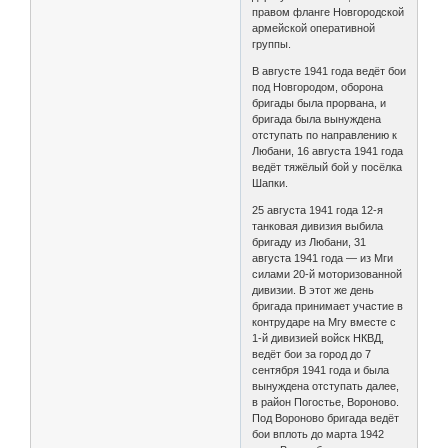
правом фланге Новгородской
армейской оперативной
группы.
В августе 1941 года ведёт бои
под Новгородом, оборона
бригады была прорвана, и
бригада была вынуждена
отступать по направлению к
Любани, 16 августа 1941 года
ведёт тяжёлый бой у посёлка
Шапки.
25 августа 1941 года 12-я
танковая дивизия выбила
бригаду из Любани, 31
августа 1941 года — из Мги
силами 20-й моторизованной
дивизии. В этот же день
бригада принимает участие в
контрударе на Мгу вместе с
1-й дивизией войск НКВД,
ведёт бои за город до 7
сентября 1941 года и была
вынуждена отступать далее,
в район Погостье, Вороново.
Под Вороново бригада ведёт
бои вплоть до марта 1942