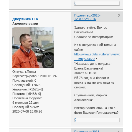
0
Поделиться
2013-
3
Дворянкин С.А.
12-09 22:12:16
Администратор
Здравствуйте, Виктор
Васильевич!
Спасибо за информацию!
Из вышеуказанной темы на
сайте
http://www.soldat.ru/forum/viewtopic.ph
… mp;t=34683
:
"Нашлась дочь солдата -
Елена Васильевна!
Откуда:
г.Пенза
Живёт в Пензе.
Зарегистрирован
: 2010-01-24
Ей 78 лет, она болеет и
Приглашений:
0
поехать на могилу отца не
Сообщений:
17075
сможет.
Уважение:
[+1523/-6]
Позитив:
[+5483/-0]
С уважением, Лариса
Провел на форуме:
Алексеевна"
9 месяцев 22 дня
Последний визит:
Виктор Васильевич, а что с
2026-07-08 15:06:26
фото Василия Григорьевича?
0
Поделиться
2013-
4