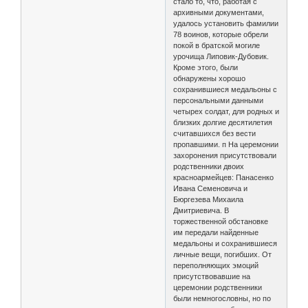
стало то, что, работая с
архивными документами,
удалось установить фамилии
78 воинов, которые обрели
покой в братской могиле
урочища Липовик-Дубовик.
Кроме этого, были
обнаружены хорошо
сохранившиеся медальоны с
персональными данными
четырех солдат, для родных и
близких долгие десятилетия
считавшихся без вести
пропавшими. п На церемонии
захоронения присутствовали
родственники двоих
красноармейцев: Панасенко
Ивана Семеновича и
Бюргезева Михаила
Дмитриевича. В
торжественной обстановке
им передали найденные
медальоны и сохранившиеся
личные вещи, погибших. От
переполняющих эмоций
присутствовавшие на
церемонии родственники
были немногословны, но по