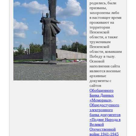
родились, были
призваны,
захоронены либо
в настоящее время
проживают на
территории
Пензенской
области, а также
труженикам
Пензенской
области, ковавшим
Победу в тылу.
Основой
наполнения сайта
являются военные
архивные
документы с
сайтов
Обобщенного
Банка Данных
«Мемориал»
,
Общедоступного
электронного
банка документов
«Подвиг Народа в
Великой
Отечественной
войне 1941-1945