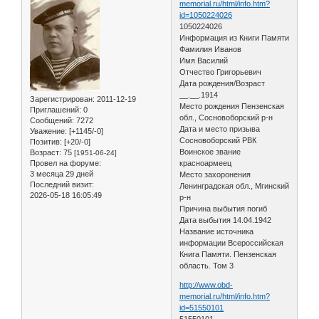
memorial.ru/html/info.htm?
id=1050224026
1050224026
Информация из Книги Памяти
Фамилия Иванов
Имя Василий
Отчество Григорьевич
Дата рождения/Возраст
__.__.1914
Зарегистрирован
: 2011-12-19
Место рождения Пензенская
Приглашений:
0
обл., Сосновоборский р-н
Сообщений:
7272
Дата и место призыва
Уважение:
[+1145/-0]
Сосновоборский РВК
Позитив:
[+20/-0]
Воинское звание
Возраст:
75
[1951-06-24]
Провел на форуме:
красноармеец
3 месяца 29 дней
Место захоронения
Последний визит:
Ленинградская обл., Мгинский
2026-05-18 16:05:49
р-н
Причина выбытия погиб
Дата выбытия 14.04.1942
Название источника
информации Всероссийская
Книга Памяти. Пензенская
область. Том 3
http://www.obd-
memorial.ru/html/info.htm?
id=51550101
51550101