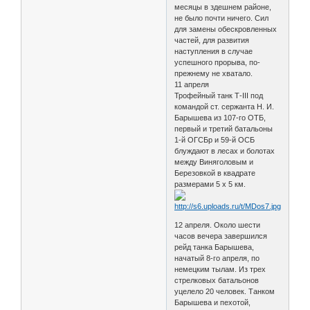
месяцы в здешнем районе,
не было почти ничего. Сил
для замены обескровленных
частей, для развития
наступления в случае
успешного прорыва, по-
прежнему не хватало.
11 апреля
Трофейный танк Т-III под
командой ст. сержанта Н. И.
Барышева из 107-го ОТБ,
первый и третий батальоны
1-й ОГСБр и 59-й ОСБ
блуждают в лесах и болотах
между Виняголовым и
Березовкой в квадрате
размерами 5 х 5 км.
12 апреля. Около шести
часов вечера завершился
рейд танка Барышева,
начатый 8-го апреля, по
немецким тылам. Из трех
стрелковых батальонов
уцелело 20 человек. Танком
Барышева и пехотой,