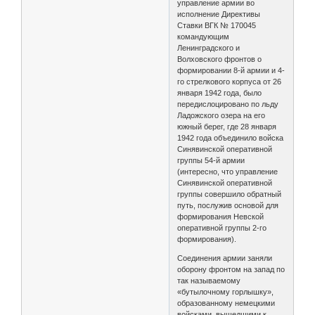
управление армии во
исполнение Директивы
Ставки ВГК № 170045
командующим
Ленинградского и
Волховского фронтов о
формировании 8-й армии и 4-
го стрелкового корпуса от 26
января 1942 года, было
передислоцировано по льду
Ладожского озера на его
южный берег, где 28 января
1942 года объединило войска
Синявинской оперативной
группы 54-й армии
(интересно, что управление
Синявинской оперативной
группы совершило обратный
путь, послужив основой для
формирования Невской
оперативной группы 2-го
формирования).
Соединения армии заняли
оборону фронтом на запад по
так называемому
«бутылочному горлышку»,
образованному немецкими
войсками, вышедшими к