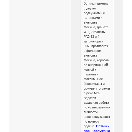
ботинки, ремень
с двумя
подсумками с
патронами к
винтовке
Мосина, граната
Ф-1, 2 гранаты
РГД-33 и 4
детонатора к
ним, противогаз
с фильтром,
винтовка
Мосина, коробка
со снаряженной
лентой к
пулемету
Максим. Все
боеприпасы и
оружие утоплены
в реке Мга.
Ведется
архивная работа
по установлению
личности
военнослужащего
по номеру
ордена.
Останки
военнослужащего