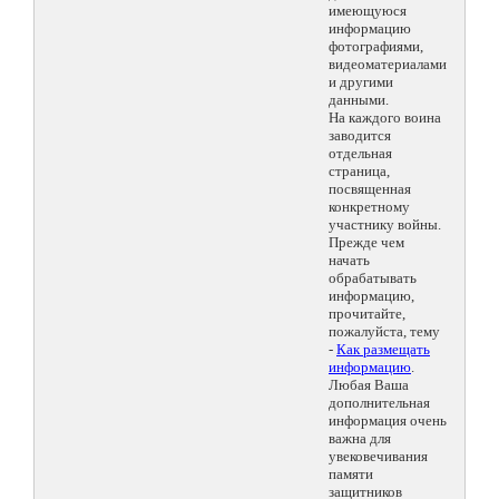
имеющуюся
информацию
фотографиями,
видеоматериалами
и другими
данными.
На каждого воина
заводится
отдельная
страница,
посвященная
конкретному
участнику войны.
Прежде чем
начать
обрабатывать
информацию,
прочитайте,
пожалуйста, тему
-
Как размещать
информацию
.
Любая Ваша
дополнительная
информация очень
важна для
увековечивания
памяти
защитников