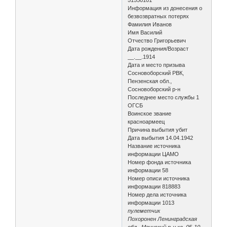
Информация из донесения о
безвозвратных потерях
Фамилия Иванов
Имя Василий
Отчество Григорьевич
Дата рождения/Возраст
__.__.1914
Дата и место призыва
Сосновоборский РВК,
Пензенская обл.,
Сосновоборский р-н
Последнее место службы 1
ОГСБ
Воинское звание
красноармеец
Причина выбытия убит
Дата выбытия 14.04.1942
Название источника
информации ЦАМО
Номер фонда источника
информации 58
Номер описи источника
информации 818883
Номер дела источника
информации 1013
пулеметчик
Похоронен Ленинградская
обл., Мгинский р-н кв. 05-10