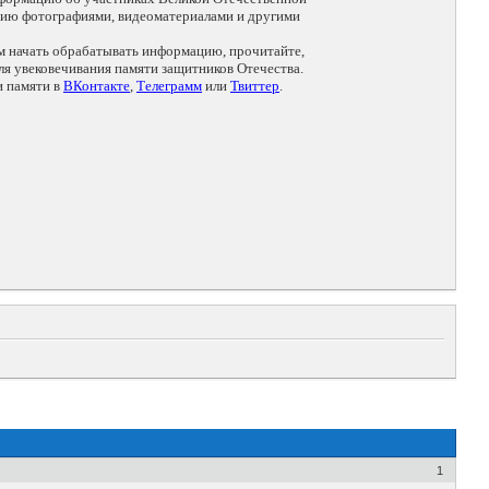
цию фотографиями, видеоматериалами и другими
ем начать обрабатывать информацию, прочитайте,
я увековечивания памяти защитников Отечества.
и памяти в
ВКонтакте
,
Телеграмм
или
Твиттер
.
1