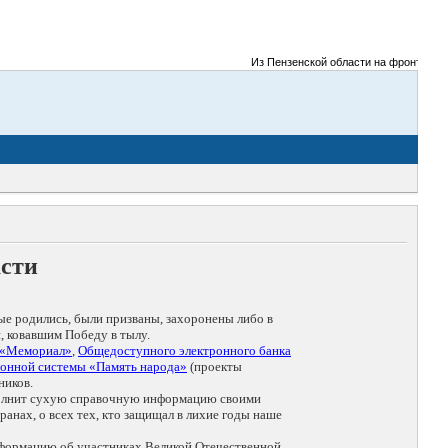
Из Пензенской области на фронты Велик
асти
ые родились, были призваны, захоронены либо в
, ковавшим Победу в тылу.
 «Мемориал»
,
Общедоступного электронного банка
онной системы «Память народа»
(проекты
ников.
дополнит сухую справочную информацию своими
анах, о всех тех, кто защищал в лихие годы наше
нформацию об участниках Великой Отечественной