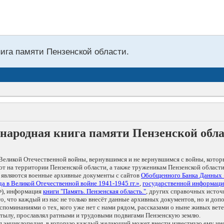
нига памяти Пензенской области.
народная книга памяти Пензенской обл
Великой Отечественной войны, вернувшимся и не вернувшимся с войны, котор
т на территории Пензенской области, а также труженикам Пензенской области
 являются военные архивные документы с сайтов
Обобщенного Банка Данных
а в Великой Отечественной войне 1941-1945 гг.»
,
государственной информаци
), информация
книги "Память. Пензенская область."
, других справочных источ
 то, что каждый из нас не только внесёт данные архивных документов, но и 
оминаниями о тех, кого уже нет с нами рядом, рассказами о ныне живых ветер
в тылу, прославлял ратными и трудовыми подвигами Пензенскую землю.
ая энциклопедия, в которую каждый желающий может внести известную ему и