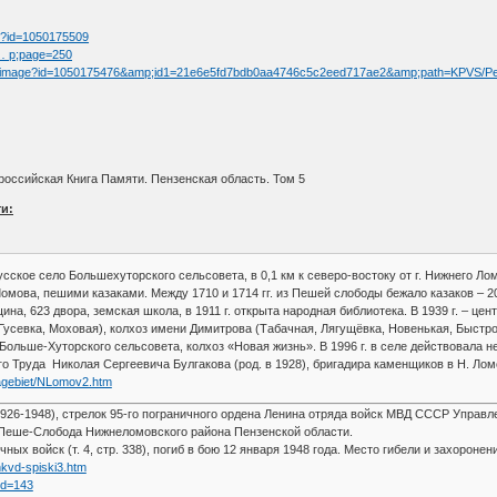
tm?id=1050175509
 … p;page=250
/fullimage?id=1050175476&amp;id1=21e6e5fd7bdb0aa4746c5c2eed717ae2&amp;path=KPVS/P
оссийская Книга Памяти. Пензенская область. Том 5
и:
сское село Большехуторского сельсовета, в 0,1 км к северо-востоку от г. Нижнего Ломов
мова, пешими казаками. Между 1710 и 1714 гг. из Пешей слободы бежало казаков – 201
ина, 623 двора, земская школа, в 1911 г. открыта народная библиотека. В 1939 г. – ц
Гусевка, Моховая), колхоз имени Димитрова (Табачная, Лягущёвка, Новенькая, Быстров
– Больше-Хуторского сельсовета, колхоз «Новая жизнь». В 1996 г. в селе действовала
о Труда Николая Сергеевича Булгакова (род. в 1928), бригадира каменщиков в Н. Лом
zagebiet/NLomov2.htm
926-1948), стрелок 95-го пограничного ордена Ленина отряда войск МВД СССР Управл
е Пеше-Слобода Нижнеломовского района Пензенской области.
ных войск (т. 4, стр. 338), погиб в бою 12 января 1948 года. Место гибели и захоронен
nkvd-spiski3.htm
?id=143