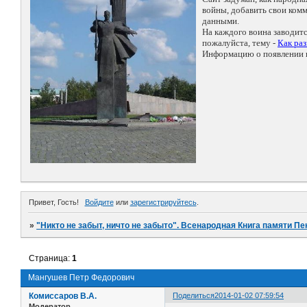
войны, добавить свои ко
данными.
На каждого воина заводит
пожалуйста, тему -
Как ра
Информацию о появлении н
Привет, Гость!
Войдите
или
зарегистрируйтесь
.
»
"Никто не забыт, ничто не забыто". Всенародная Книга памяти Пе
Страница:
1
Мангушев Петр Федорович
Комиссаров В.А.
Поделиться
2014-01-02 07:59:54
Модератор