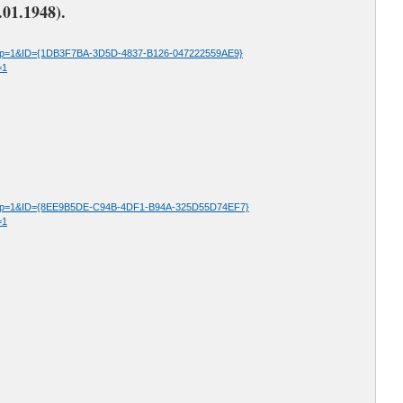
01.1948).
p=1&ID={1DB3F7BA-3D5D-4837-B126-047222559AE9}
=1
&p=1&ID={8EE9B5DE-C94B-4DF1-B94A-325D55D74EF7}
=1