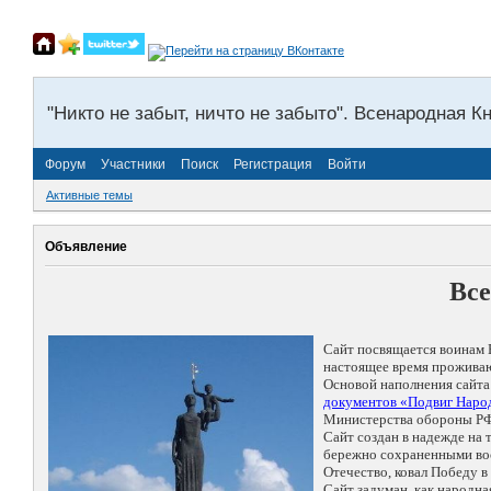
"Никто не забыт, ничто не забыто". Всенародная К
Форум
Участники
Поиск
Регистрация
Войти
Активные темы
Объявление
Все
Сайт посвящается воинам 
настоящее время проживаю
Основой наполнения сайта
документов «Подвиг Народ
Министерства обороны РФ
Сайт создан в надежде на
бережно сохраненными восп
Отечество, ковал Победу 
Сайт задуман, как народн