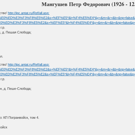
Мангушев Петр Федорович (1926 - 12.
ство'
http://ipc.antat.ru/Ref/all.asp:
sp?f=%EC%E0%ED%E3%F3%F8%E5%E2&s=%EF%E5*&l=%F4%E5%E4*&y=&m=&r=&b=&np=false&
?f=%EC%E0%ED%E3%F3%F8%E5%E2&s=%EF%E5*&l=%F4%E5%E4*&y=&m=&r=&b=&np=false&p
.р.
, д. Пешая Слобода;
л.
ство'
http://ipc.antat.ru/Ref/all.asp:
sp?f=%EC%E0%ED%E3%F3%F8%E5%E2&s=%EF%E5*&l=%F4%E5%E4*&y=&m=&r=&b=&np=false
?f=%EC%E0%ED%E3%F3%F8%E5%E2&s=%EF%E5*&l=%F4%E5%E4*&y=&m=&r=&b=&np=false&p
.р.
н, д. Пеше-Слобода;
: КП Погранвойск, том 4.
войск