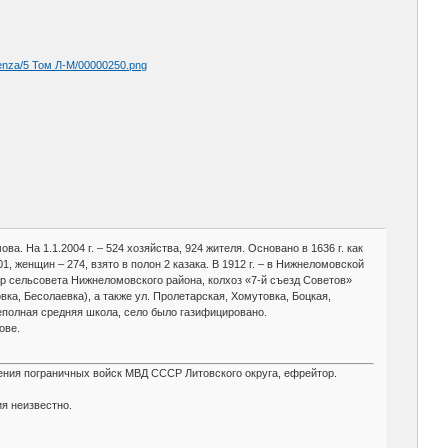
enza/5 Том Л-М/00000250.png
а. На 1.1.2004 г. – 524 хозяйства, 924 жителя. Основано в 1636 г. как
, женщин – 274, взято в полон 2 казака. В 1912 г. – в Нижнеломовской
ентр сельсовета Нижнеломовского района, колхоз «7-й съезд Советов»
ка, Бесолаевка), а также ул. Пролетарская, Хомутовка, Боцкая,
 неполная средняя школа, село было газифицировано.
ове.
ения пограничных войск МВД СССР Литовского округа, ефрейтор.
ия неизвестно.