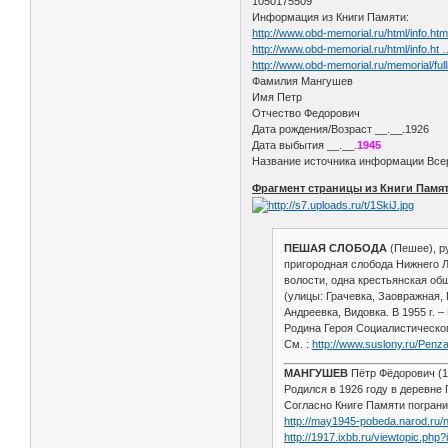
1050175509
Информация из Книги Памяти:
http://www.obd-memorial.ru/html/info.h
http://www.obd-memorial.ru/html/info.ht
http://www.obd-memorial.ru/memorial
Фамилия Мангушев
Имя Петр
Отчество Федорович
Дата рождения/Возраст __.__.1926
Дата выбытия __.__.
1945
Название источника информации Всер
Фрагмент страницы из Книги Памят
ПЕШАЯ СЛОБОДА
(Пешее), ру
пригородная слобода Нижнего Ло
волости, одна крестьянская общ
(улицы: Грачевка, Заовражная, 
Андреевка, Видовка. В 1955 г. 
Родина Героя Социалистическог
См. :
http://www.suslony.ru/Pen
МАНГУШЕВ
Пётр Фёдорович (1
Родился в 1926 году в деревн
Согласно Книге Памяти погранич
http://may1945-pobeda.narod.ru/
http://1917.ixbb.ru/viewtopic.php