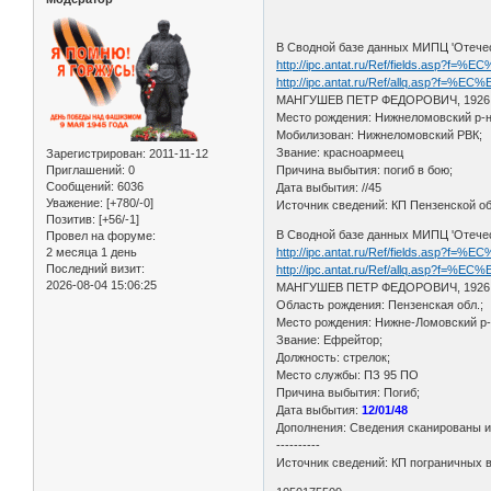
В Сводной базе данных МИПЦ 'Отече
http://ipc.antat.ru/Ref/fields.a
http://ipc.antat.ru/Ref/allq.asp
МАНГУШЕВ ПЕТР ФЕДОРОВИЧ, 1926 г
Место рождения: Нижнеломовский р-н
Мобилизован: Нижнеломовский РВК;
Звание: красноармеец
Зарегистрирован
: 2011-11-12
Приглашений:
0
Причина выбытия: погиб в бою;
Сообщений:
6036
Дата выбытия: //45
Уважение:
[+780/-0]
Источник сведений: КП Пензенской об
Позитив:
[+56/-1]
В Сводной базе данных МИПЦ 'Отече
Провел на форуме:
2 месяца 1 день
http://ipc.antat.ru/Ref/fields.a
Последний визит:
http://ipc.antat.ru/Ref/allq.asp
2026-08-04 15:06:25
МАНГУШЕВ ПЕТР ФЕДОРОВИЧ, 1926 г
Область рождения: Пензенская обл.;
Место рождения: Нижне-Ломовский р-
Звание: Ефрейтор;
Должность: стрелок;
Место службы: ПЗ 95 ПО
Причина выбытия: Погиб;
Дата выбытия:
12/01/48
Дополнения: Сведения сканированы из
----------
Источник сведений: КП пограничных 