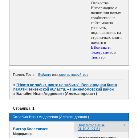
Отечества.
Информацию о
появлении новых
сообщений на
сайте можно
узнавать,
подписавшись на
страничках книги
памяти в
ВКонтакте
,
Телеграмм
или
Твиттер
.
Привет, Гость!
Войдите
или
зарегистрируйтесь
.
»
"Никто не забыт, ничто не забыто". Всенародная Книга
памяти Пензенской области.
»
Нижнеломовский район
»
Балабин Иван Андреевич (Александрович )
Страница:
1
Балабин Иван Андреевич (Александрович )
Поделиться
2014-
1
Виктор Колесников
01-10 21:27:51
Модератор
Информация из Книги