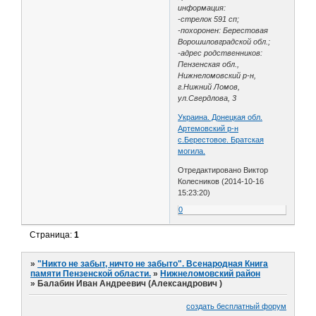
информация:
-стрелок 591 сп;
-похоронен: Берестовая
Ворошиловградской обл.;
-адрес родственников:
Пензенская обл.,
Нижнеломовский р-н,
г.Нижний Ломов,
ул.Свердлова, 3
Украина. Донецкая обл.
Артемовский р-н
с.Берестовое. Братская
могила.
Отредактировано Виктор
Колесников (2014-10-16
15:23:20)
0
Страница:
1
»
"Никто не забыт, ничто не забыто". Всенародная Книга
памяти Пензенской области.
»
Нижнеломовский район
»
Балабин Иван Андреевич (Александрович )
создать бесплатный форум