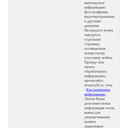
имеющуюся
информацию
фотографиями,
видеоматериалами
и другими
данными.
На каждого воина
заводится
отдельная
страница,
посвященная
конкретному
участнику войны.
Прежде чем
начать
обрабатывать
информацию,
прочитайте,
пожалуйста, тему
-
Как размещать
информацию
.
Любая Ваша
дополнительная
информация очень
важна для
увековечивания
памяти
защитников