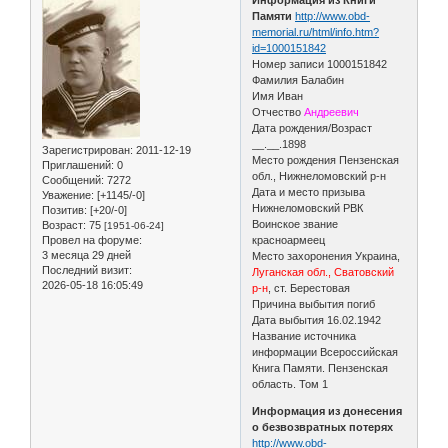
Памяти
http://www.obd-
memorial.ru/html/info.htm?
id=1000151842
Номер записи 1000151842
Фамилия Балабин
Имя Иван
Отчество
Андреевич
Дата рождения/Возраст
__.__.1898
Зарегистрирован
: 2011-12-19
Место рождения Пензенская
Приглашений:
0
обл., Нижнеломовский р-н
Сообщений:
7272
Дата и место призыва
Уважение:
[+1145/-0]
Нижнеломовский РВК
Позитив:
[+20/-0]
Воинское звание
Возраст:
75
[1951-06-24]
Провел на форуме:
красноармеец
3 месяца 29 дней
Место захоронения Украина,
Последний визит:
Луганская обл., Сватовский
2026-05-18 16:05:49
р-н
, ст. Берестовая
Причина выбытия погиб
Дата выбытия 16.02.1942
Название источника
информации Всероссийская
Книга Памяти. Пензенская
область. Том 1
Информация из донесения
о безвозвратных потерях
http://www.obd-