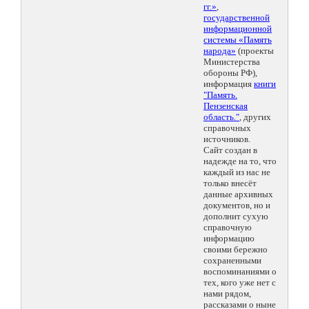
гг.»
,
государственной
информационной
системы «Память
народа»
(проекты
Министерства
обороны РФ),
информация
книги
"Память.
Пензенская
область."
, других
справочных
источников.
Сайт создан в
надежде на то, что
каждый из нас не
только внесёт
данные архивных
документов, но и
дополнит сухую
справочную
информацию
своими бережно
сохраненными
воспоминаниями о
тех, кого уже нет с
нами рядом,
рассказами о ныне