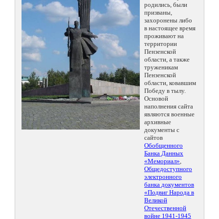
родились, были
призваны,
захоронены либо
в настоящее время
проживают на
территории
Пензенской
области, а также
труженикам
Пензенской
области, ковавшим
Победу в тылу.
Основой
наполнения сайта
являются военные
архивные
документы с
сайтов
Обобщенного
Банка Данных
«Мемориал»
,
Общедоступного
электронного
банка документов
«Подвиг Народа в
Великой
Отечественной
войне 1941-1945