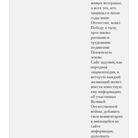
живых ветеранах,
о всех тех, кто
защищал в лихие
годы наше
Отечество, ковал
Победу в тылу,
прославлял
ратными и
трудовыми
подвигами
Пензенскую
землю.
Сайт задуман, как
народная
энциклопедия, в
которую каждый
желающий может
внести известную
ему информацию
об участниках
Великой
Отечественной
войны, добавить
свои комментарии
к имеющейся на
сайте
информации,
дополнить