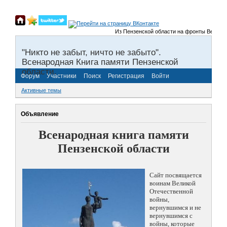
Из Пензенской области на фронты Великой О
"Никто не забыт, ничто не забыто".
Всенародная Книга памяти Пензенской
области.
Форум
Участники
Поиск
Регистрация
Войти
Активные темы
Объявление
Всенародная книга памяти
Пензенской области
Сайт посвящается
воинам Великой
Отечественной
войны,
вернувшимся и не
вернувшимся с
войны, которые