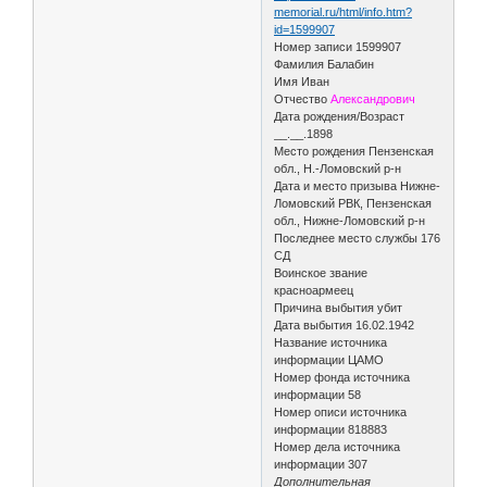
memorial.ru/html/info.htm?
id=1599907
Номер записи 1599907
Фамилия Балабин
Имя Иван
Отчество
Александрович
Дата рождения/Возраст
__.__.1898
Место рождения Пензенская
обл., Н.-Ломовский р-н
Дата и место призыва Нижне-
Ломовский РВК, Пензенская
обл., Нижне-Ломовский р-н
Последнее место службы 176
СД
Воинское звание
красноармеец
Причина выбытия убит
Дата выбытия 16.02.1942
Название источника
информации ЦАМО
Номер фонда источника
информации 58
Номер описи источника
информации 818883
Номер дела источника
информации 307
Дополнительная