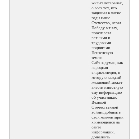
живых ветеранах,
о всех тех, кто
защищал в лихие
годы наше
Отечество, ковал
Победу в тылу,
прославлял
ратными и
трудовыми
подвигами
Пензенскую
землю.
Сайт задуман, как
народная
энциклопедия, в
которую каждый
желающий может
внести известную
ему информацию
об участниках
Великой
Отечественной
войны, добавить
свои комментарии
к имеющейся на
сайте
информации,
дополнить