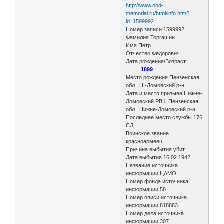
http://www.obd-
memorial.ru/html/info.htm?
id=1599992
Номер записи 1599992
Фамилия Торгашин
Имя Петр
Отчество Федорович
Дата рождения/Возраст
__.__.
1899
Место рождения Пензенская
обл., Н.-Ломовский р-н
Дата и место призыва Нижне-
Ломовский РВК, Пензенская
обл., Нижне-Ломовский р-н
Последнее место службы 176
СД
Воинское звание
красноармеец
Причина выбытия убит
Дата выбытия 16.02.1942
Название источника
информации ЦАМО
Номер фонда источника
информации 58
Номер описи источника
информации 818883
Номер дела источника
информации 307