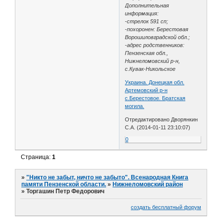
Дополнительная
информация:
-стрелок 591 сп;
-похоронен: Берестовая
Ворошиловградской обл.;
-адрес родственников:
Пензенская обл.,
Нижнеломовский р-н,
с.Кувак-Никольское
Украина. Донецкая обл.
Артемовский р-н
с.Берестовое. Братская
могила.
Отредактировано Дворянкин
С.А. (2014-01-11 23:10:07)
0
Страница:
1
»
"Никто не забыт, ничто не забыто". Всенародная Книга
памяти Пензенской области.
»
Нижнеломовский район
»
Торгашин Петр Федорович
создать бесплатный форум