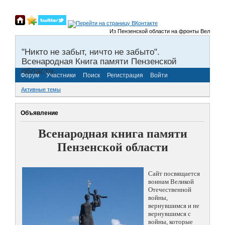
Из Пензенской области на фронты Великой Оте
"Никто не забыт, ничто не забыто".
Всенародная Книга памяти Пензенской
области.
Форум
Участники
Поиск
Регистрация
Войти
Активные темы
Объявление
Всенародная книга памяти
Пензенской области
Сайт посвящается
воинам Великой
Отечественной
войны,
вернувшимся и не
вернувшимся с
войны, которые