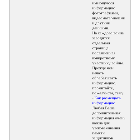
имеющуюся
информацию
фотографиями,
видеоматериалами
и другими
данными.
На каждого воина
заводится
отдельная
страница,
посвященная
конкретному
участнику войны.
Прежде чем
начать
обрабатывать
информацию,
прочитайте,
пожалуйста, тему
-
Как размещать
информацию
.
Любая Ваша
дополнительная
информация очень
важна для
увековечивания
памяти
защитников