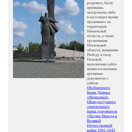
родились, были
призваны,
захоронены либо
в настоящее время
проживают на
территории
Пензенской
области, а также
труженикам
Пензенской
области, ковавшим
Победу в тылу.
Основой
наполнения сайта
являются военные
архивные
документы с
сайтов
Обобщенного
Банка Данных
«Мемориал»
,
Общедоступного
электронного
банка документов
«Подвиг Народа в
Великой
Отечественной
войне 1941-1945