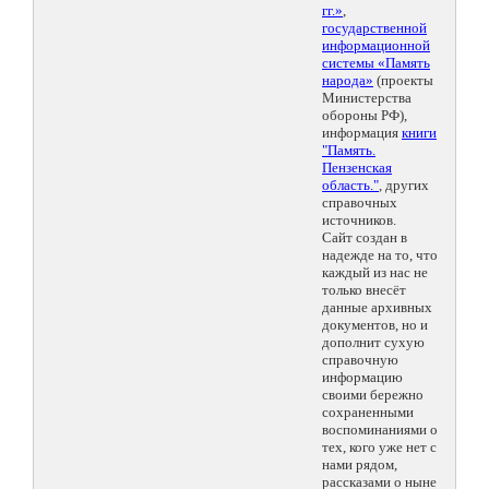
гг.»
,
государственной
информационной
системы «Память
народа»
(проекты
Министерства
обороны РФ),
информация
книги
"Память.
Пензенская
область."
, других
справочных
источников.
Сайт создан в
надежде на то, что
каждый из нас не
только внесёт
данные архивных
документов, но и
дополнит сухую
справочную
информацию
своими бережно
сохраненными
воспоминаниями о
тех, кого уже нет с
нами рядом,
рассказами о ныне