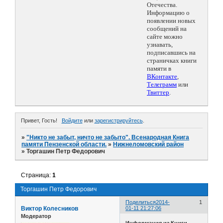
Отечества.
Информацию о
появлении новых
сообщений на
сайте можно
узнавать,
подписавшись на
страничках книги
памяти в
ВКонтакте
,
Телеграмм
или
Твиттер
.
Привет, Гость!
Войдите
или
зарегистрируйтесь
.
»
"Никто не забыт, ничто не забыто". Всенародная Книга
памяти Пензенской области.
»
Нижнеломовский район
»
Торгашин Петр Федорович
Страница:
1
Торгашин Петр Федорович
Поделиться
2014-
1
Виктор Колесников
01-11 21:27:06
Модератор
Информация из Книги