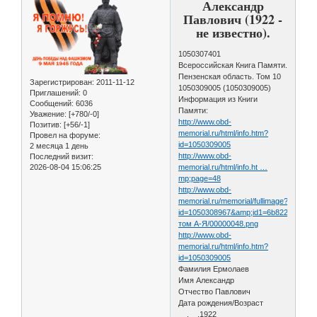
Александр
Павлович (1922 -
не известно).
1050307401
Всероссийская Книга Памяти.
Пензенская область. Том 10
Зарегистрирован
: 2011-11-12
1050309005 (1050309005)
Приглашений:
0
Информация из Книги
Сообщений:
6036
Памяти:
Уважение:
[+780/-0]
http://www.obd-
Позитив:
[+56/-1]
memorial.ru/html/info.htm?
Провел на форуме:
id=1050309005
2 месяца 1 день
http://www.obd-
Последний визит:
2026-08-04 15:06:25
memorial.ru/html/info.ht …
mp;page=48
http://www.obd-
memorial.ru/memorial/fullimage?
id=1050308967&amp;id1=6b822c16172
том А-Я/00000048.png
http://www.obd-
memorial.ru/html/info.htm?
id=1050309005
Фамилия Ермолаев
Имя Александр
Отчество Павлович
Дата рождения/Возраст
__.__.1922