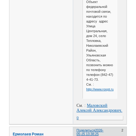
Объект
федеральной
почтовой связи,
находится по
адресу адрес
Улица
Центральная,
дом 24, село
Тепловка,
Николаевский
Район,
Ульяновская
Область,
позвонить можно
по телефону
телефон (842-47)
4-41-73.
См. :
http://www.rospt.ru/pochta_43384
См. :
Маловский
Алексей Александрович.
0
Поделиться
2026-
2
Ермолаев Роман
05-25 13:38:25