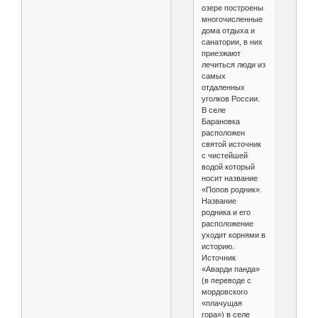
озере построены
многочисленные
дома отдыха и
санатории, в них
приезжают
лечиться люди из
самых
отдаленных
уголков России.
В селе
Барановка
расположен
святой источник
с чистейшей
водой который
носит название
«Попов родник».
Название
родника и его
расположение
уходит корнями в
историю.
Источник
«Аварди панда»
(в переводе с
мордовского
«плачущая
гора») в селе