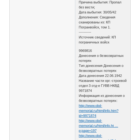
Причина выбытия: Пропал
без вести;
Дата выбытия: 30/05/42
Дополнения: Сведения
сканированы из: КП
Погранвойск, том 1.
----------
Источник сведений: КП
пограничных войск
9969816
Донесения о безвозвратных
потерях
Тип донесения Донесения о
безвозвратных потерях
Дата донесения 22.06.1942
Название части орг.-строевой
отдел 3 отд-е ГУВВ НКВД
9971874
Информация из донесения о
безвозвратных потерях:
http://www.obd-
memorial.ru/html/info.htm?
id=9971874
http://www.obd-
memorial.ru/html/info.ht …
p;page=197
http://www.obd-