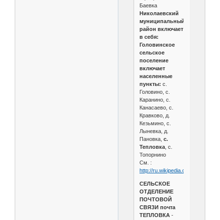
Баевка
Николаевский
муниципальный
район включает
в себя:
Головинское
сельское
поселение
включает
населенные
пункты:
с.
Головино, с.
Каранино, с.
Канасаево, с.
Кравково, д.
Кезьмино, с.
Лыневка, д.
Пановка,
с.
Тепловка
, с.
Топорнино
См. :
http://ru.wikipedia.or
СЕЛЬСКОЕ
ОТДЕЛЕНИЕ
ПОЧТОВОЙ
СВЯЗИ почта
ТЕПЛОВКА
-