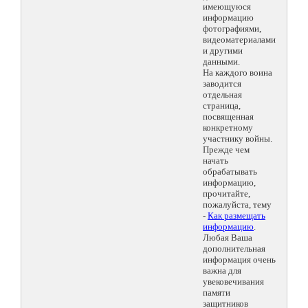
имеющуюся
информацию
фотографиями,
видеоматериалами
и другими
данными.
На каждого воина
заводится
отдельная
страница,
посвященная
конкретному
участнику войны.
Прежде чем
начать
обрабатывать
информацию,
прочитайте,
пожалуйста, тему
-
Как размещать
информацию
.
Любая Ваша
дополнительная
информация очень
важна для
увековечивания
памяти
защитников