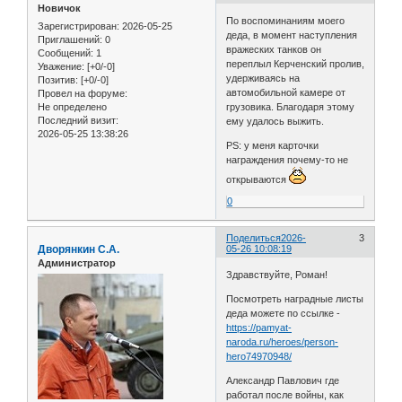
Новичок
По воспоминаниям моего
Зарегистрирован
: 2026-05-25
деда, в момент наступления
Приглашений:
0
вражеских танков он
Сообщений:
1
переплыл Керченский пролив,
Уважение:
[+0/-0]
удерживаясь на
Позитив:
[+0/-0]
автомобильной камере от
Провел на форуме:
Не определено
грузовика. Благодаря этому
Последний визит:
ему удалось выжить.
2026-05-25 13:38:26
PS: у меня карточки
награждения почему-то не
открываются
0
Поделиться
2026-
3
Дворянкин С.А.
05-26 10:08:19
Администратор
Здравствуйте, Роман!
Посмотреть наградные листы
деда можете по ссылке -
https://pamyat-
naroda.ru/heroes/person-
hero74970948/
Александр Павлович где
работал после войны, как