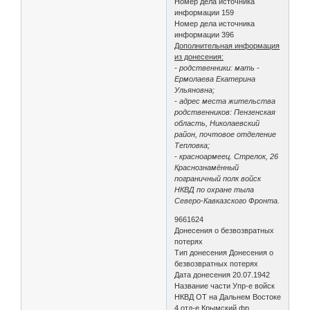
Номер дела источника
информации 159
Номер дела источника
информации 396
Дополнительная информация
из донесения:
- родственники: мать -
Ермолаева Екатерина
Ульяновна;
- адрес места жительства
родственников: Пензенская
область, Николаевский
район, почтовое отделение
Тепловка;
- красноармеец. Стрелок, 26
Краснознамённый
пограничный полк войск
НКВД по охране тыла
Северо-Кавказского Фронта.
9661624
Донесения о безвозвратных
потерях
Тип донесения Донесения о
безвозвратных потерях
Дата донесения 20.07.1942
Название части Упр-е войск
НКВД ОТ на Дальнем Востоке
4 отд-е Крымский фр.