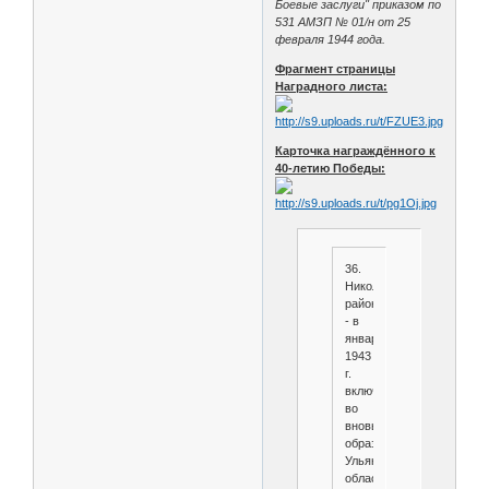
Боевые заслуги" приказом по
531 АМЗП № 01/н от 25
февраля 1944 года.
Фрагмент страницы
Наградного листа:
Карточка награждённого к
40-летию Победы:
36.
Николаевский
район
- в
январе
1943
г.
включен
во
вновь
образованную
Ульяновскую
область.