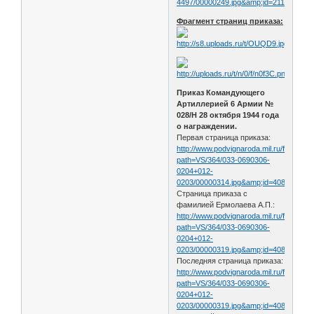
4497/00000249.jpg&amp;id=21159445&
Фрагмент страниц приказа:
Приказ Командующего
Артиллерией 6 Армии №
028/Н 28 октября 1944 года
о награждении.
Первая страница приказа:
http://www.podvignaroda.mil.ru/filter/filt
path=VS/364/033-0690306-
0204+012-
0203/00000314.jpg&amp;id=40890253
Страница приказа с
фамилией Ермолаева А.П.:
http://www.podvignaroda.mil.ru/filter/filt
path=VS/364/033-0690306-
0204+012-
0203/00000319.jpg&amp;id=40890295
Последняя страница приказа:
http://www.podvignaroda.mil.ru/filter/filt
path=VS/364/033-0690306-
0204+012-
0203/00000319.jpg&amp;id=40890295