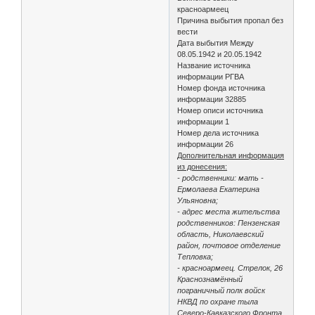
красноармеец
Причина выбытия пропал без
вести
Дата выбытия Между
08.05.1942 и 20.05.1942
Название источника
информации РГВА
Номер фонда источника
информации 32885
Номер описи источника
информации 1
Номер дела источника
информации 26
Дополнительная информация
из донесения:
- родственники: мать -
Ермолаева Екатерина
Ульяновна;
- адрес места жительства
родственников: Пензенская
область, Николаевский
район, почтовое отделение
Тепловка;
- красноармеец. Стрелок, 26
Краснознамённый
пограничный полк войск
НКВД по охране тыла
Северо-Кавказского Фронта.