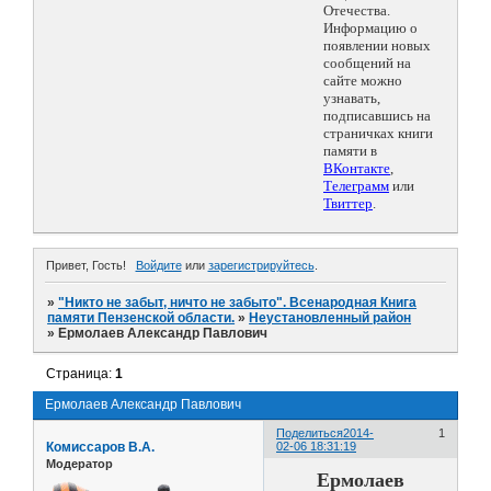
Отечества.
Информацию о
появлении новых
сообщений на
сайте можно
узнавать,
подписавшись на
страничках книги
памяти в
ВКонтакте
,
Телеграмм
или
Твиттер
.
Привет, Гость!
Войдите
или
зарегистрируйтесь
.
»
"Никто не забыт, ничто не забыто". Всенародная Книга
памяти Пензенской области.
»
Неустановленный район
»
Ермолаев Александр Павлович
Страница:
1
Ермолаев Александр Павлович
Поделиться
2014-
1
Комиссаров В.А.
02-06 18:31:19
Модератор
Ермолаев