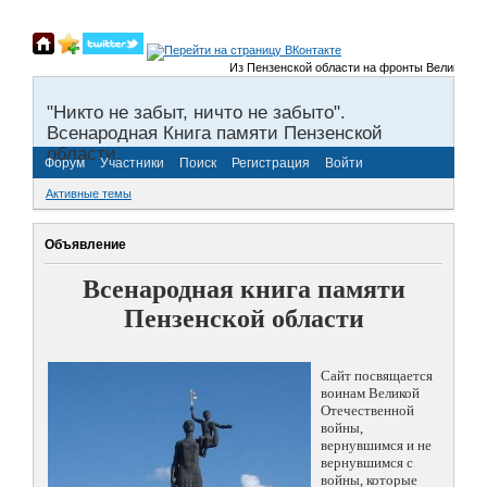
Из Пензенской области на фронты Великой Отече
"Никто не забыт, ничто не забыто".
Всенародная Книга памяти Пензенской
области.
Форум
Участники
Поиск
Регистрация
Войти
Активные темы
Объявление
Всенародная книга памяти
Пензенской области
Сайт посвящается
воинам Великой
Отечественной
войны,
вернувшимся и не
вернувшимся с
войны, которые