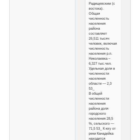
Радищевским (с
востока).
Общая
численность
населения
района
составляет
26,511 тысяч
человек, включая
численность
населения р.п.
Николаевка –
6,327 тыс.чел.
Удельная доля в
численности
населения
области — 2,3
53_
В общей
численности
населения
района доля
городского
населения 28,5
%, сельского —
71,5 53_ К югу от
реки Канадейка
находится