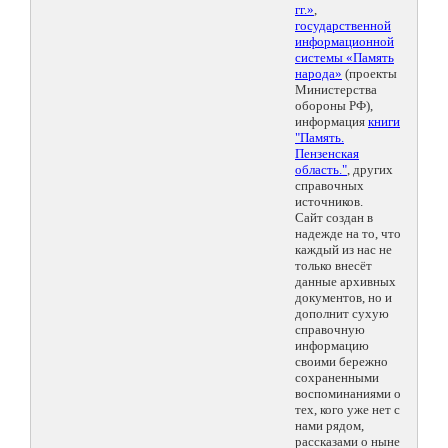
гг.»
,
государственной
информационной
системы «Память
народа»
(проекты
Министерства
обороны РФ),
информация
книги
"Память.
Пензенская
область."
, других
справочных
источников.
Сайт создан в
надежде на то, что
каждый из нас не
только внесёт
данные архивных
документов, но и
дополнит сухую
справочную
информацию
своими бережно
сохраненными
воспоминаниями о
тех, кого уже нет с
нами рядом,
рассказами о ныне