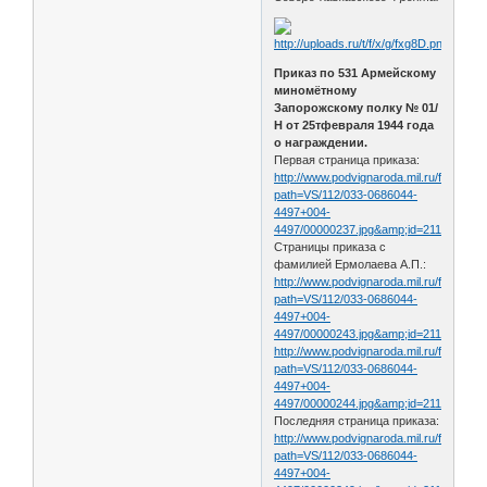
Приказ по 531 Армейскому
миномётному
Запорожскому полку № 01/
Н от 25тфевраля 1944 года
о награждении.
Первая страница приказа:
http://www.podvignaroda.mil.ru/filter/filt
path=VS/112/033-0686044-
4497+004-
4497/00000237.jpg&amp;id=21159395&
Страницы приказа с
фамилией Ермолаева А.П.:
http://www.podvignaroda.mil.ru/filter/filt
path=VS/112/033-0686044-
4497+004-
4497/00000243.jpg&amp;id=21159419&
http://www.podvignaroda.mil.ru/filter/filt
path=VS/112/033-0686044-
4497+004-
4497/00000244.jpg&amp;id=21159424&
Последняя страница приказа:
http://www.podvignaroda.mil.ru/filter/filt
path=VS/112/033-0686044-
4497+004-