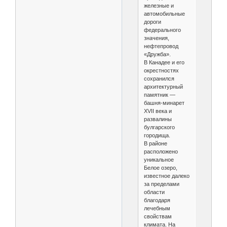
железные и
автомобильные
дороги
федерального
значения,
нефтепровод
«Дружба».
В Канадее и его
окрестностях
сохранился
архитектурный
памятник —
башня-минарет
XVII века и
развалины
булгарского
городища.
В районе
расположено
уникальное
Белое озеро,
известное далеко
за пределами
области
благодаря
лечебным
свойствам
климата. На