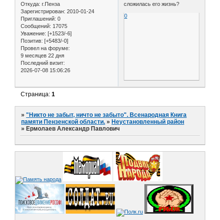
Откуда:
г.Пенза
сложилась его жизнь?
Зарегистрирован
: 2010-01-24
0
Приглашений:
0
Сообщений:
17075
Уважение:
[+1523/-6]
Позитив:
[+5483/-0]
Провел на форуме:
9 месяцев 22 дня
Последний визит:
2026-07-08 15:06:26
Страница:
1
»
"Никто не забыт, ничто не забыто". Всенародная Книга
памяти Пензенской области.
»
Неустановленный район
»
Ермолаев Александр Павлович