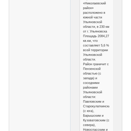
«Николаевский
район»
расположено в
южной части
Ульяновской
области, в 230 км
от г. Ульяновска
Площадь 2084,27
кв.км, что
составляет 5,6 %
всей территории
Ульяновской
области.
Район граничит с
Пензенской
областью (с
запада) и
соседними
районами
Ульяновской
области:
Павловским и
Старокулаткинским
(с юга),
Барышским и
Кузоватовским (с
севера),
Новоспасским и