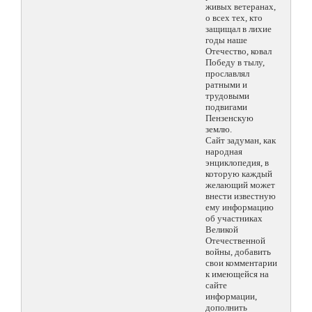
живых ветеранах,
о всех тех, кто
защищал в лихие
годы наше
Отечество, ковал
Победу в тылу,
прославлял
ратными и
трудовыми
подвигами
Пензенскую
землю.
Сайт задуман, как
народная
энциклопедия, в
которую каждый
желающий может
внести известную
ему информацию
об участниках
Великой
Отечественной
войны, добавить
свои комментарии
к имеющейся на
сайте
информации,
дополнить