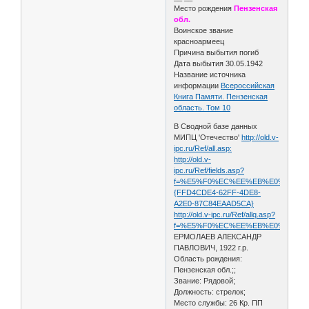
Место рождения
Пензенская
обл.
Воинское звание
красноармеец
Причина выбытия погиб
Дата выбытия 30.05.1942
Название источника
информации
Всероссийская
Книга Памяти. Пензенская
область. Том 10
В Сводной базе данных
МИПЦ 'Отечество'
http://old.v-
ipc.ru/Ref/all.asp:
http://old.v-
ipc.ru/Ref/fields.asp?
f=%E5%F0%EC%EE%EB%E0%E5%E2&s
{FFD4CDE4-62FF-4DE8-
A2E0-87C84EAAD5CA}
http://old.v-ipc.ru/Ref/allq.asp?
f=%E5%F0%EC%EE%EB%E0%E5%E2&s
ЕРМОЛАЕВ АЛЕКСАНДР
ПАВЛОВИЧ, 1922 г.р.
Область рождения:
Пензенская обл.;;
Звание: Рядовой;
Должность: стрелок;
Место службы: 26 Кр. ПП