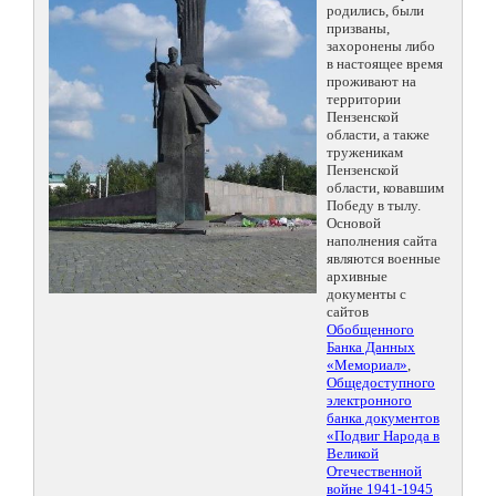
родились, были
призваны,
захоронены либо
в настоящее время
проживают на
территории
Пензенской
области, а также
труженикам
Пензенской
области, ковавшим
Победу в тылу.
Основой
наполнения сайта
являются военные
архивные
документы с
сайтов
Обобщенного
Банка Данных
«Мемориал»
,
Общедоступного
электронного
банка документов
«Подвиг Народа в
Великой
Отечественной
войне 1941-1945