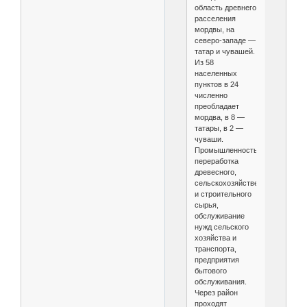
область древнего
расселения
мордвы, на
северо-западе —
татар и чувашей.
Из 58
населенных
пунктов в 24
численно
преобладает
мордва, в 8 —
татары, в 2 —
чуваши.
Промышленность:
переработка
древесного,
сельскохозяйственного
и строительного
сырья,
обслуживание
нужд сельского
хозяйства и
транспорта,
предприятия
бытового
обслуживания.
Через район
проходят