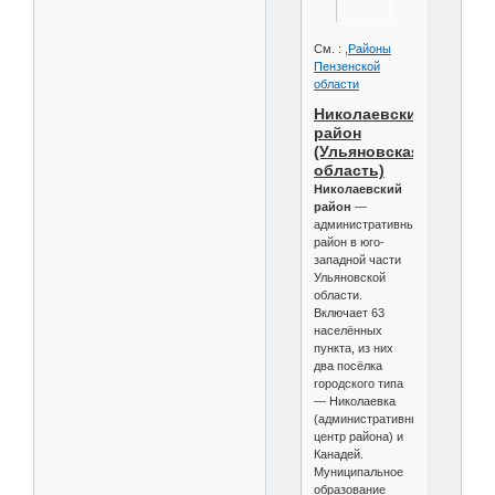
См. :
,Районы
Пензенской
области
Николаевский
район
(Ульяновская
область)
Николаевский
район
—
административный
район в юго-
западной части
Ульяновской
области.
Включает 63
населённых
пункта, из них
два посёлка
городского типа
— Николаевка
(административный
центр района) и
Канадей.
Муниципальное
образование