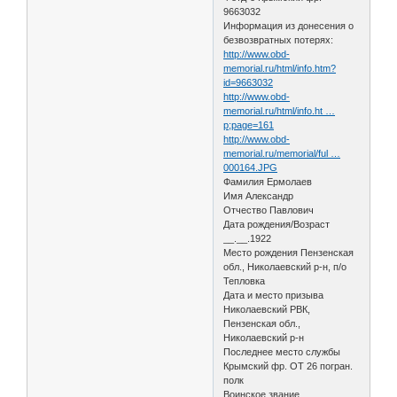
9663032
Информация из донесения о
безвозвратных потерях:
http://www.obd-
memorial.ru/html/info.htm?
id=9663032
http://www.obd-
memorial.ru/html/info.ht …
p;page=161
http://www.obd-
memorial.ru/memorial/ful …
000164.JPG
Фамилия Ермолаев
Имя Александр
Отчество Павлович
Дата рождения/Возраст
__.__.1922
Место рождения Пензенская
обл., Николаевский р-н, п/о
Тепловка
Дата и место призыва
Николаевский РВК,
Пензенская обл.,
Николаевский р-н
Последнее место службы
Крымский фр. ОТ 26 погран.
полк
Воинское звание