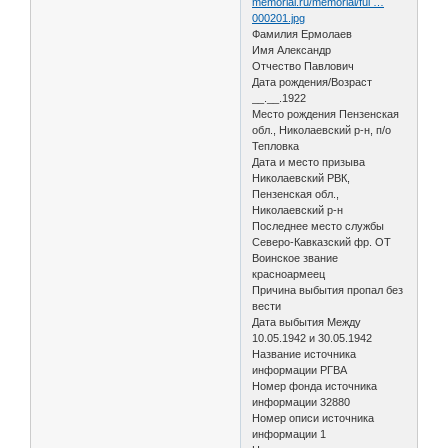
memorial.ru/memorial/ful …
000201.jpg
Фамилия Ермолаев
Имя Александр
Отчество Павлович
Дата рождения/Возраст
__.__.1922
Место рождения Пензенская
обл., Николаевский р-н, п/о
Тепловка
Дата и место призыва
Николаевский РВК,
Пензенская обл.,
Николаевский р-н
Последнее место службы
Северо-Кавказский фр. ОТ
Воинское звание
красноармеец
Причина выбытия пропал без
вести
Дата выбытия Между
10.05.1942 и 30.05.1942
Название источника
информации РГВА
Номер фонда источника
информации 32880
Номер описи источника
информации 1