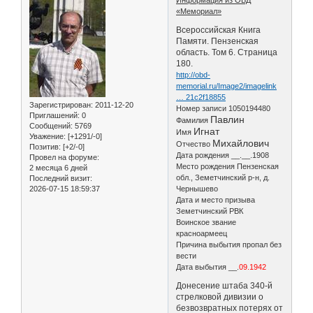
«Мемориал»
Всероссийская Книга
Памяти. Пензенская
область. Том 6. Страница
180.
http://obd-
memorial.ru/Image2/imagelink
… 21c2f18855
Зарегистрирован
: 2011-12-20
Номер записи 1050194480
Приглашений:
0
Павлин
Фамилия
Сообщений:
5769
Игнат
Имя
Уважение:
[+1291/-0]
Михайлович
Отчество
Позитив:
[+2/-0]
Дата рождения __.__.1908
Провел на форуме:
Место рождения Пензенская
2 месяца 6 дней
обл., Земетчинский р-н, д.
Последний визит:
2026-07-15 18:59:37
Чернышево
Дата и место призыва
Земетчинский РВК
Воинское звание
красноармеец
Причина выбытия пропал без
вести
Дата выбытия __.
09.1942
Донесение штаба 340-й
стрелковой дивизии о
безвозвратных потерях от