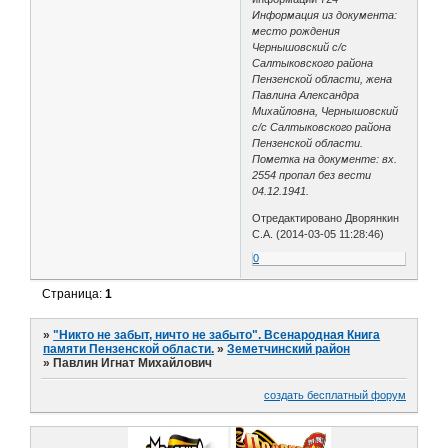
Информация из документа:
место рождения
Чернышовский с/с
Салтыковского района
Пензенской области, жена
Павлина Александра
Михайловна, Чернышовский
с/с Салтыковского района
Пензенской области.
Пометка на документе: вх.
2554 пропал без вести
04.12.1941.
Отредактировано Дворянкин
С.А. (2014-03-05 11:28:46)
0
Страница:
1
»
"Никто не забыт, ничто не забыто". Всенародная Книга
памяти Пензенской области.
»
Земетчинский район
»
Павлин Игнат Михайлович
создать бесплатный форум