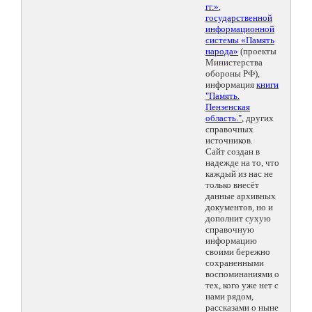
гг.»
,
государственной
информационной
системы «Память
народа»
(проекты
Министерства
обороны РФ),
информация
книги
"Память.
Пензенская
область."
, других
справочных
источников.
Сайт создан в
надежде на то, что
каждый из нас не
только внесёт
данные архивных
документов, но и
дополнит сухую
справочную
информацию
своими бережно
сохраненными
воспоминаниями о
тех, кого уже нет с
нами рядом,
рассказами о ныне