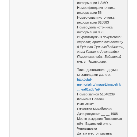
информации ЦАМО
Номер фонда источника
информации 58
Номер описи источника
информации 818883
Номер дела источника
информации 953
Информация из документа:
стрелок, пропал без вести у
д.Руднево Тульской области,
жена Павлина Александра,
Пензенская обл., Вадинский
р-н, с. Чернышово.
Тоже донесение, двумя
страницами далее:
http://obd-
memorial.ru/Image2/imagelink
… ea81a6b7a9
Номер записи 51648239
Фамилия Павлин
Имя Игнат
Отчество Михайлович
Дата рождения __.__.1908
Место рождения Пензенская
обл., Вадинский р-н, с.
Чернышовка
Дата и место призыва