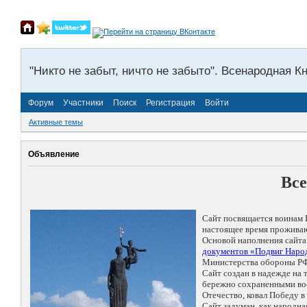
"Никто не забыт, ничто не забыто". Всенародная К
Форум
Участники
Поиск
Регистрация
Войти
Активные темы
Объявление
Все
Сайт посвящается воинам 
настоящее время проживаю
Основой наполнения сайта
документов «Подвиг Народ
Министерства обороны РФ
Сайт создан в надежде на
бережно сохраненными восп
Отечество, ковал Победу 
Сайт задуман, как народн