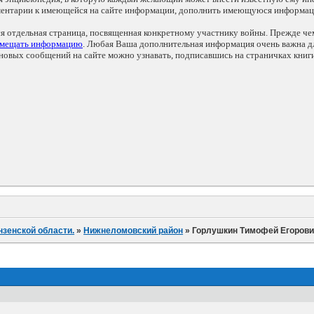
мментарии к имеющейся на сайте информации, дополнить имеющуюся информа
ся отдельная страница, посвященная конкретному участнику войны. Прежде ч
змещать информацию
. Любая Ваша дополнительная информация очень важна дл
овых сообщений на сайте можно узнавать, подписавшись на страничках книг
нзенской области.
»
Нижнеломовский район
»
Горлушкин Тимофей Егоров