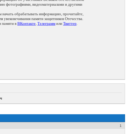
цию фотографиями, видеоматериалами и другими
ем начать обрабатывать информацию, прочитайте,
я увековечивания памяти защитников Отечества.
и памяти в
ВКонтакте
,
Телеграмм
или
Твиттер
.
ич
1