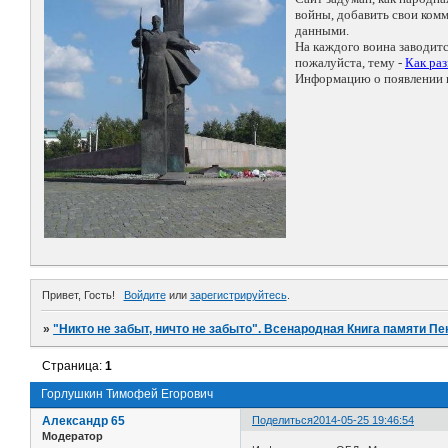
войны, добавить свои ко
данными.
На каждого воина заводит
пожалуйста, тему -
Как ра
Информацию о появлении н
Привет, Гость!
Войдите
или
зарегистрируйтесь
.
»
"Никто не забыт, ничто не забыто". Всенародная Книга памяти Пе
Страница:
1
Горлушкин Тимофей Егорович
Александр 65
Поделиться
2014-05-25 19:46:54
Модератор