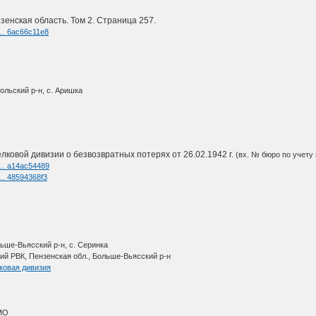
зенская область. Том 2. Страница 257.
i … 6ac66c11e8
ольский р-н, с. Аришка
лковой дивизии о безвозвратных потерях от 26.02.1942 г.
(вх. № бюро по учету 
i … a14ac54489
i … 48594368f3
ьше-Вьясский р-н, с. Серинка
ий РВК, Пензенская обл., Больше-Вьясский р-н
ковая дивизия
МО