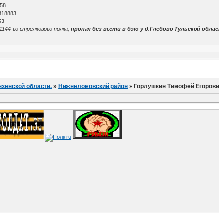
 58
818883
53
1144-го стрелкового полка,
пропал без вести в бою у д.Глебово Тульской обла
нзенской области.
»
Нижнеломовский район
»
Горлушкин Тимофей Егоров