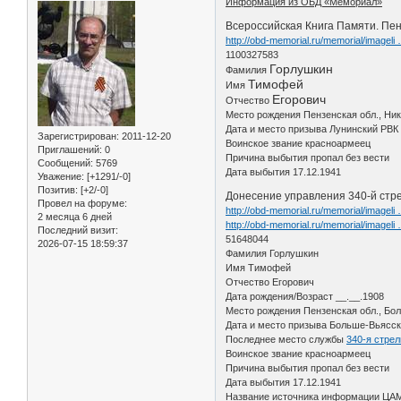
Информация из ОБД «Мемориал»
Всероссийская Книга Памяти. Пен
http://obd-memorial.ru/memorial/imagel
1100327583
Горлушкин
Фамилия
Тимофей
Имя
Егорович
Отчество
Место рождения Пензенская обл., Ник
Дата и место призыва Лунинский РВК
Зарегистрирован
: 2011-12-20
Воинское звание красноармеец
Приглашений:
0
Причина выбытия пропал без вести
Сообщений:
5769
Дата выбытия 17.12.1941
Уважение:
[+1291/-0]
Позитив:
[+2/-0]
Донесение управления 340-й стре
Провел на форуме:
http://obd-memorial.ru/memorial/imagel
2 месяца 6 дней
http://obd-memorial.ru/memorial/imagel
Последний визит:
51648044
2026-07-15 18:59:37
Фамилия Горлушкин
Имя Тимофей
Отчество Егорович
Дата рождения/Возраст __.__.1908
Место рождения Пензенская обл., Бол
Дата и место призыва Больше-Вьясск
Последнее место службы
340-я стрел
Воинское звание красноармеец
Причина выбытия пропал без вести
Дата выбытия 17.12.1941
Название источника информации ЦА