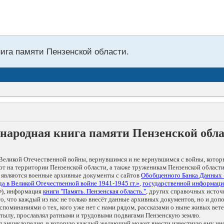
нига памяти Пензенской области.
народная книга памяти Пензенской обл
Великой Отечественной войны, вернувшимся и не вернувшимся с войны, котор
т на территории Пензенской области, а также труженикам Пензенской области
 являются военные архивные документы с сайтов
Обобщенного Банка Данных
а в Великой Отечественной войне 1941-1945 гг.»
,
государственной информаци
), информация
книги "Память. Пензенская область."
, других справочных источ
 то, что каждый из нас не только внесёт данные архивных документов, но и 
оминаниями о тех, кого уже нет с нами рядом, рассказами о ныне живых ветер
в тылу, прославлял ратными и трудовыми подвигами Пензенскую землю.
ая энциклопедия, в которую каждый желающий может внести известную ему и