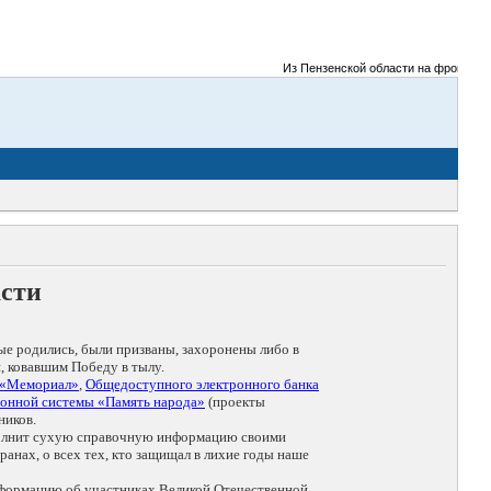
Из Пензенской области на фронты Вели
асти
ые родились, были призваны, захоронены либо в
, ковавшим Победу в тылу.
 «Мемориал»
,
Общедоступного электронного банка
онной системы «Память народа»
(проекты
ников.
дополнит сухую справочную информацию своими
анах, о всех тех, кто защищал в лихие годы наше
нформацию об участниках Великой Отечественной