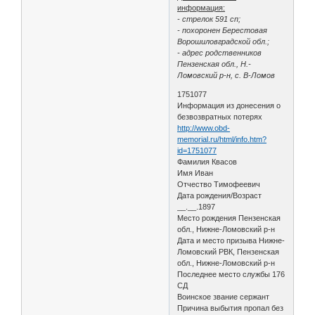
информация:
- стрелок 591 сп;
- похоронен Берестовая
Ворошиловградской обл.;
- адрес родственников
Пензенская обл., Н.-
Ломовский р-н, с. В-Ломов
1751077
Информация из донесения о
безвозвратных потерях
http://www.obd-
memorial.ru/html/info.htm?
id=1751077
Фамилия Квасов
Имя Иван
Отчество Тимофеевич
Дата рождения/Возраст
__.__.1897
Место рождения Пензенская
обл., Нижне-Ломовский р-н
Дата и место призыва Нижне-
Ломовский РВК, Пензенская
обл., Нижне-Ломовский р-н
Последнее место службы 176
СД
Воинское звание сержант
Причина выбытия пропал без