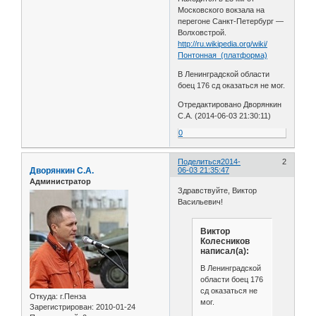
Московского вокзала на
перегоне Санкт-Петербург —
Волховстрой.
http://ru.wikipedia.org/wiki/
Понтонная_(платформа)
В Ленинградской области
боец 176 сд оказаться не мог.
Отредактировано Дворянкин
С.А. (2014-06-03 21:30:11)
0
Поделиться
2014-
2
Дворянкин С.А.
06-03 21:35:47
Администратор
Здравствуйте, Виктор
Васильевич!
Виктор
Колесников
написал(а):
В Ленинградской
области боец 176
сд оказаться не
Откуда:
г.Пенза
мог.
Зарегистрирован
: 2010-01-24