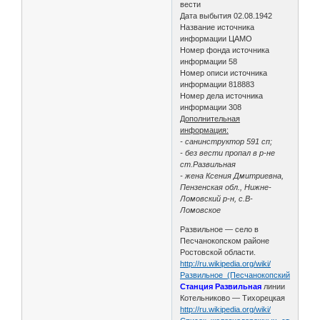
вести
Дата выбытия 02.08.1942
Название источника
информации ЦАМО
Номер фонда источника
информации 58
Номер описи источника
информации 818883
Номер дела источника
информации 308
Дополнительная
информация:
- санинструктор 591 сп;
- без вести пропал в р-не
ст.Развильная
- жена Ксения Дмитриевна,
Пензенская обл., Нижне-
Ломовский р-н, с.В-
Ломовское
Развильное — село в
Песчанокопском районе
Ростовской области.
http://ru.wikipedia.org/wiki/
Развильное_(Песчанокопский_район)
Станция Развильная
линии
Котельниково — Тихорецкая
http://ru.wikipedia.org/wiki/