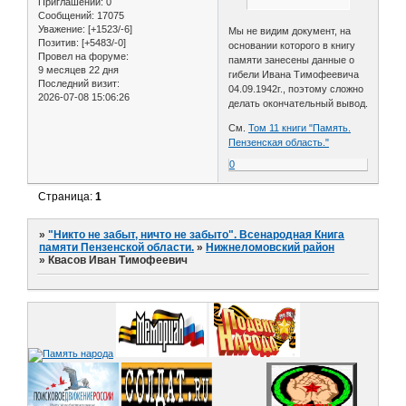
Приглашений:
0
Сообщений:
17075
Уважение:
[+1523/-6]
Мы не видим документ, на
Позитив:
[+5483/-0]
основании которого в книгу
Провел на форуме:
памяти занесены данные о
9 месяцев 22 дня
гибели Ивана Тимофеевича
Последний визит:
04.09.1942г., поэтому сложно
2026-07-08 15:06:26
делать окончательный вывод.
См.
Том 11 книги "Память.
Пензенская область."
0
Страница:
1
»
"Никто не забыт, ничто не забыто". Всенародная Книга
памяти Пензенской области.
»
Нижнеломовский район
»
Квасов Иван Тимофеевич