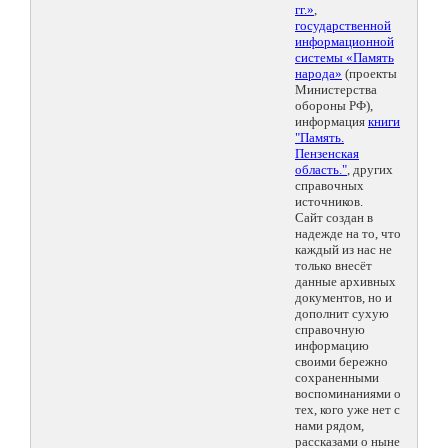
гг.»
,
государственной
информационной
системы «Память
народа»
(проекты
Министерства
обороны РФ),
информация
книги
"Память.
Пензенская
область."
, других
справочных
источников.
Сайт создан в
надежде на то, что
каждый из нас не
только внесёт
данные архивных
документов, но и
дополнит сухую
справочную
информацию
своими бережно
сохраненными
воспоминаниями о
тех, кого уже нет с
нами рядом,
рассказами о ныне