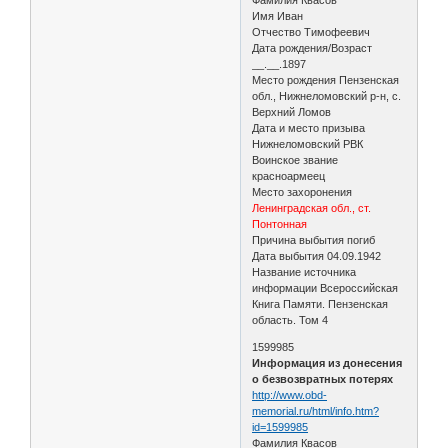
Имя Иван
Отчество Тимофеевич
Дата рождения/Возраст
__.__.1897
Место рождения Пензенская
обл., Нижнеломовский р-н, с.
Верхний Ломов
Дата и место призыва
Нижнеломовский РВК
Воинское звание
красноармеец
Место захоронения
Ленинградская обл., ст.
Понтонная
Причина выбытия погиб
Дата выбытия 04.09.1942
Название источника
информации Всероссийская
Книга Памяти. Пензенская
область. Том 4
1599985
Информация из донесения
о безвозвратных потерях
http://www.obd-
memorial.ru/html/info.htm?
id=1599985
Фамилия Квасов