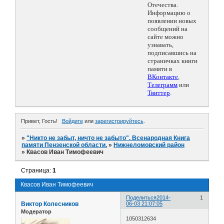
Отечества.
Информацию о
появлении новых
сообщений на
сайте можно
узнавать,
подписавшись на
страничках книги
памяти в
ВКонтакте
,
Телеграмм
или
Твиттер
.
Привет, Гость!
Войдите
или
зарегистрируйтесь
.
»
"Никто не забыт, ничто не забыто". Всенародная Книга
памяти Пензенской области.
»
Нижнеломовский район
»
Квасов Иван Тимофеевич
Страница:
1
Квасов Иван Тимофеевич
Поделиться
2014-
1
Виктор Колесников
06-03 21:07:05
Модератор
1050312634