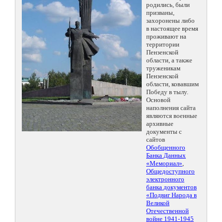
родились, были
призваны,
захоронены либо
в настоящее время
проживают на
территории
Пензенской
области, а также
труженикам
Пензенской
области, ковавшим
Победу в тылу.
Основой
наполнения сайта
являются военные
архивные
документы с
сайтов
Обобщенного
Банка Данных
«Мемориал»
,
Общедоступного
электронного
банка документов
«Подвиг Народа в
Великой
Отечественной
войне 1941-1945