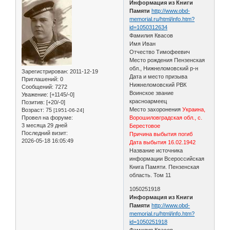
Информация из Книги
Памяти
http://www.obd-
memorial.ru/html/info.htm?
id=1050312634
Фамилия Квасов
Имя Иван
Отчество Тимофеевич
Место рождения Пензенская
обл., Нижнеломовский р-н
Зарегистрирован
: 2011-12-19
Дата и место призыва
Приглашений:
0
Нижнеломовский РВК
Сообщений:
7272
Воинское звание
Уважение:
[+1145/-0]
красноармеец
Позитив:
[+20/-0]
Место захоронения
Украина,
Возраст:
75
[1951-06-24]
Провел на форуме:
Ворошиловградская обл., с.
3 месяца 29 дней
Берестовое
Последний визит:
Причина выбытия погиб
2026-05-18 16:05:49
Дата выбытия 16.02.1942
Название источника
информации Всероссийская
Книга Памяти. Пензенская
область. Том 11
1050251918
Информация из Книги
Памяти
http://www.obd-
memorial.ru/html/info.htm?
id=1050251918
Фамилия Квасов