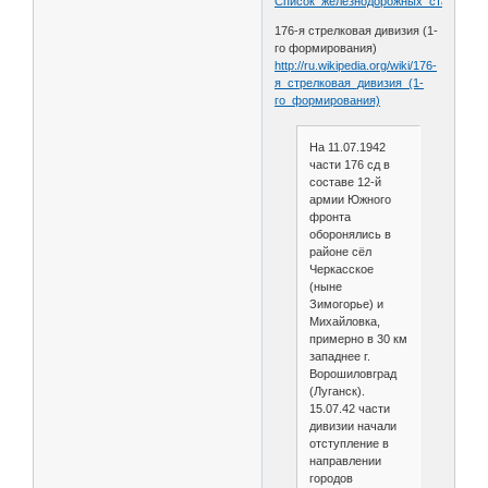
Список_железнодорожных_станций_и
176-я стрелковая дивизия (1-
го формирования)
http://ru.wikipedia.org/wiki/176-
я_стрелковая_дивизия_(1-
го_формирования)
На 11.07.1942
части 176 сд в
составе 12-й
армии Южного
фронта
оборонялись в
районе сёл
Черкасское
(ныне
Зимогорье) и
Михайловка,
примерно в 30 км
западнее г.
Ворошиловград
(Луганск).
15.07.42 части
дивизии начали
отступление в
направлении
городов