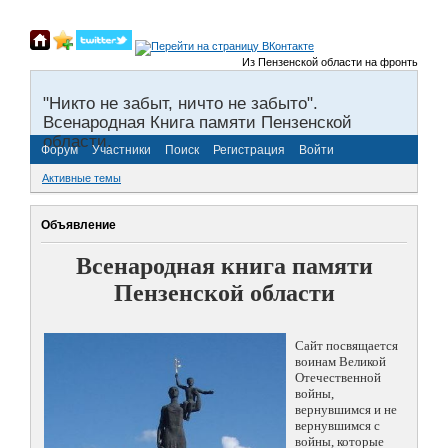
Из Пензенской области на фронты Великой
"Никто не забыт, ничто не забыто".
Всенародная Книга памяти Пензенской
области.
Форум
Участники
Поиск
Регистрация
Войти
Активные темы
Объявление
Всенародная книга памяти
Пензенской области
Сайт посвящается
воинам Великой
Отечественной
войны,
вернувшимся и не
вернувшимся с
войны, которые