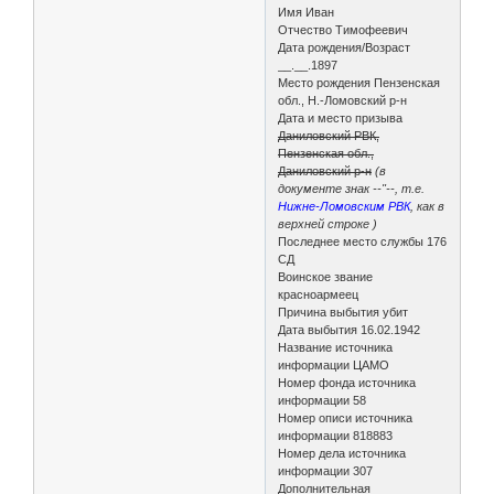
Имя Иван
Отчество Тимофеевич
Дата рождения/Возраст
__.__.1897
Место рождения Пензенская
обл., Н.-Ломовский р-н
Дата и место призыва
Даниловский РВК,
Пензенская обл.,
Даниловский р-н
(в
документе знак --"--, т.е.
Нижне-Ломовским РВК
, как в
верхней строке )
Последнее место службы 176
СД
Воинское звание
красноармеец
Причина выбытия убит
Дата выбытия 16.02.1942
Название источника
информации ЦАМО
Номер фонда источника
информации 58
Номер описи источника
информации 818883
Номер дела источника
информации 307
Дополнительная