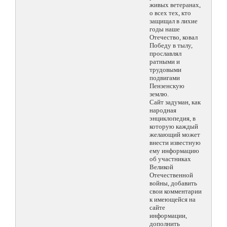
живых ветеранах,
о всех тех, кто
защищал в лихие
годы наше
Отечество, ковал
Победу в тылу,
прославлял
ратными и
трудовыми
подвигами
Пензенскую
землю.
Сайт задуман, как
народная
энциклопедия, в
которую каждый
желающий может
внести известную
ему информацию
об участниках
Великой
Отечественной
войны, добавить
свои комментарии
к имеющейся на
сайте
информации,
дополнить