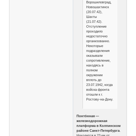
Ворошиловград,
Новошахтинск
(20.07.42),
Шахты
(21.07.42).
Отступление
проходило
недостаточно
организованно.
Некоторые
подразделения
оказывали
сопротивление,
находясь в
полном
окружении
вплоть до
23.07.1942, когда
войска фронта
отошли к г.
Ростову-на-Дону.
Понто́нная —
железнодорожная
платформа в Колпинском
районе Санкт-Петербурга
.
Находится в 23 км от