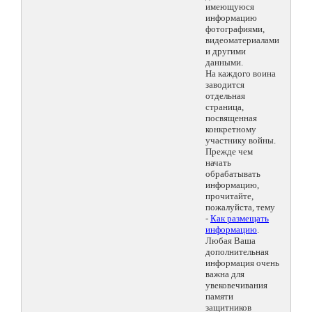
имеющуюся
информацию
фотографиями,
видеоматериалами
и другими
данными.
На каждого воина
заводится
отдельная
страница,
посвященная
конкретному
участнику войны.
Прежде чем
начать
обрабатывать
информацию,
прочитайте,
пожалуйста, тему
-
Как размещать
информацию
.
Любая Ваша
дополнительная
информация очень
важна для
увековечивания
памяти
защитников