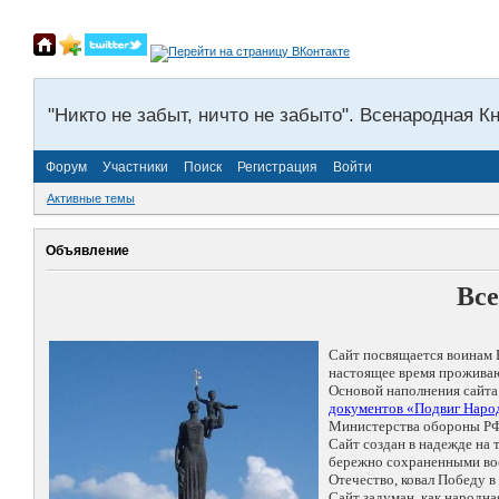
"Никто не забыт, ничто не забыто". Всенародная К
Форум
Участники
Поиск
Регистрация
Войти
Активные темы
Объявление
Все
Сайт посвящается воинам 
настоящее время проживаю
Основой наполнения сайта
документов «Подвиг Народ
Министерства обороны РФ
Сайт создан в надежде на
бережно сохраненными восп
Отечество, ковал Победу 
Сайт задуман, как народн