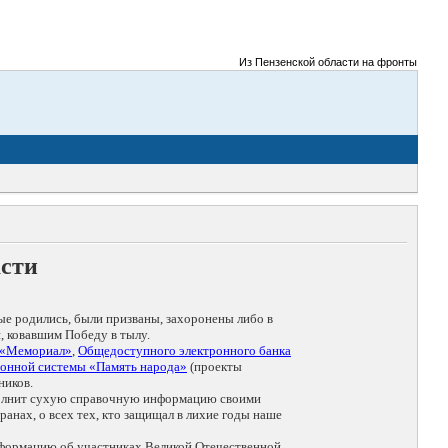
Из Пензенской области на фронты Великой
асти
ые родились, были призваны, захоронены либо в
, ковавшим Победу в тылу.
 «Мемориал»
,
Общедоступного электронного банка
онной системы «Память народа»
(проекты
ников.
дополнит сухую справочную информацию своими
анах, о всех тех, кто защищал в лихие годы наше
нформацию об участниках Великой Отечественной