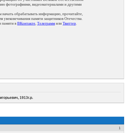
цию фотографиями, видеоматериалами и другими
ем начать обрабатывать информацию, прочитайте,
я увековечивания памяти защитников Отечества.
и памяти в
ВКонтакте
,
Телеграмм
или
Твиттер
.
горьевич, 1913г.р.
1