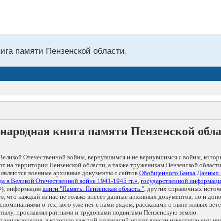
нига памяти Пензенской области.
народная книга памяти Пензенской обл
Великой Отечественной войны, вернувшимся и не вернувшимся с войны, котор
т на территории Пензенской области, а также труженикам Пензенской области
 являются военные архивные документы с сайтов
Обобщенного Банка Данных
а в Великой Отечественной войне 1941-1945 гг.»
,
государственной информаци
), информация
книги "Память. Пензенская область."
, других справочных источ
 то, что каждый из нас не только внесёт данные архивных документов, но и 
оминаниями о тех, кого уже нет с нами рядом, рассказами о ныне живых ветер
в тылу, прославлял ратными и трудовыми подвигами Пензенскую землю.
ая энциклопедия, в которую каждый желающий может внести известную ему и