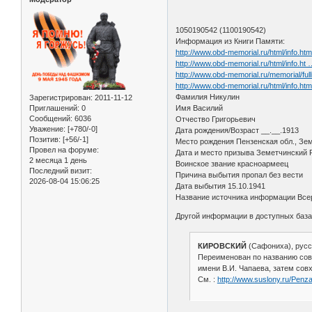
1050190542 (1100190542)
Информация из Книги Памяти:
http://www.obd-memorial.ru/html/info.h
http://www.obd-memorial.ru/html/info.h
http://www.obd-memorial.ru/memorial
http://www.obd-memorial.ru/html/info.h
Фамилия Никулин
Зарегистрирован
: 2011-11-12
Приглашений:
0
Имя Василий
Сообщений:
6036
Отчество Григорьевич
Уважение:
[+780/-0]
Дата рождения/Возраст __.__.1913
Позитив:
[+56/-1]
Место рождения Пензенская обл., Зем
Провел на форуме:
Дата и место призыва Земетчинский 
2 месяца 1 день
Воинское звание красноармеец
Последний визит:
Причина выбытия пропал без вести
2026-08-04 15:06:25
Дата выбытия 15.10.1941
Название источника информации Всер
Другой информации в доступных баз
КИРОВСКИЙ
(Сафониха), русск
Переименован по названию совхо
имени В.И. Чапаева, затем совх
См. :
http://www.suslony.ru/Penz