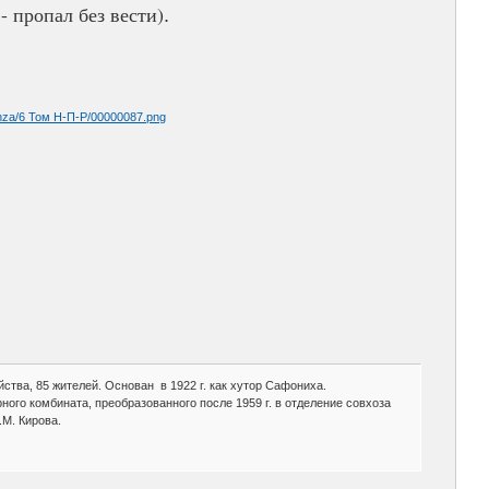
- пропал без вести)
.
nza/6 Том Н-П-Р/00000087.png
яйства, 85 жителей. Основан в 1922 г. как хутор Сафониха.
ного комбината, преобразованного после 1959 г. в отделение совхоза
.М. Кирова.