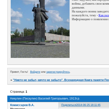
войны, добавить свои ко
данными.
На каждого воина заводит
пожалуйста, тему -
Как ра
Информацию о появлении н
Привет, Гость!
Войдите
или
зарегистрируйтесь
.
»
"Никто не забыт, ничто не забыто". Всенародная Книга памяти Пе
Страница:
1
Никулин (Пискулин) Василий Григорьевич, 1913г.р.
Комиссаров В.А.
Поделиться
2014-06-25 18:11:45
Модератор