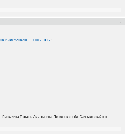
2
rial.ru/memorial/ful … 000059.JPG
:
ать Пискулина Татьяна Дмитриевна, Пензенская обл. Салтыковский р-н