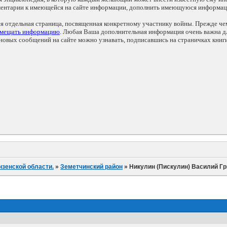
мментарии к имеющейся на сайте информации, дополнить имеющуюся информа
ся отдельная страница, посвященная конкретному участнику войны. Прежде ч
змещать информацию
. Любая Ваша дополнительная информация очень важна дл
овых сообщений на сайте можно узнавать, подписавшись на страничках книг
нзенской области.
»
Земетчинский район
»
Никулин (Пискулин) Василий Гри