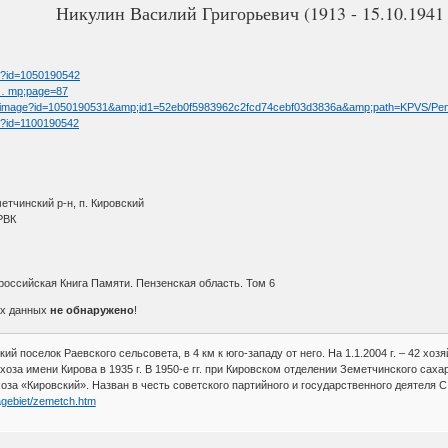
Никулин Василий Григорьевич (1913 - 15.10.1941 
tm?id=1050190542
t … mp;page=87
/fullimage?id=1050190531&amp;id1=52eb0f5983962c2fcd74cebf03d3836a&amp;path=KPVS/Pe
tm?id=1100190542
етчинский р-н, п. Кировский
РВК
оссийская Книга Памяти. Пензенская область. Том 6
ах данных
не обнаружено
!
ий поселок Раевского сельсовета, в 4 км к юго-западу от него. На 1.1.2004 г. – 42 хоз
за имени Кирова в 1935 г. В 1950-е гг. при Кировском отделении Земетчинского сахар
оза «Кировский». Назван в честь советского партийного и государственного деятеля С
agebiet/zemetch.htm