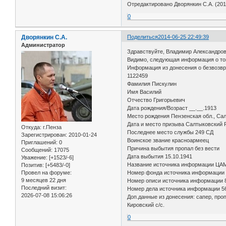
Отредактировано Дворянкин С.А. (2014
0
Дворянкин С.А.
Поделиться
2014-06-25 22:49:39
Администратор
Здравствуйте, Владимир Александров
Видимо, следующая информация о то
Информация из донесения о безвозв
1122459
Фамилия Пискулин
Имя Василий
Отчество Григорьевич
Дата рождения/Возраст __.__.1913
Место рождения Пензенская обл., Сал
Дата и место призыва Салтыковский Р
Откуда:
г.Пенза
Последнее место службы 249 СД
Зарегистрирован
: 2010-01-24
Воинское звание красноармеец
Приглашений:
0
Причина выбытия пропал без вести
Сообщений:
17075
Дата выбытия 15.10.1941
Уважение:
[+1523/-6]
Название источника информации Ц
Позитив:
[+5483/-0]
Провел на форуме:
Номер фонда источника информации
9 месяцев 22 дня
Номер описи источника информации
Последний визит:
Номер дела источника информации 5
2026-07-08 15:06:26
Доп.данные из донесения: сапер, про
Кировский с/с.
0