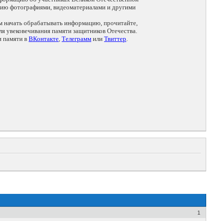
цию фотографиями, видеоматериалами и другими
ем начать обрабатывать информацию, прочитайте,
я увековечивания памяти защитников Отечества.
и памяти в
ВКонтакте
,
Телеграмм
или
Твиттер
.
1