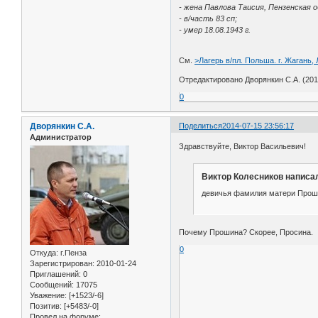
- жена Павлова Таисия, Пензенская о
- в/часть 83 сп;
- умер 18.08.1943 г.
См.
>Лагерь в/пл. Польша. г. Жагань, 
Отредактировано Дворянкин С.А. (2014
0
Дворянкин С.А.
Поделиться
2014-07-15 23:56:17
Администратор
Здравствуйте, Виктор Васильевич!
Виктор Колесников написал
девичья фамилия матери Прошин
Почему Прошина? Скорее, Просина.
0
Откуда:
г.Пенза
Зарегистрирован
: 2010-01-24
Приглашений:
0
Сообщений:
17075
Уважение:
[+1523/-6]
Позитив:
[+5483/-0]
Провел на форуме: