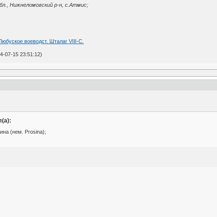
бл., Нижнеломовский р-н, с.Атмис;
Любуское воеводст. Шталаг VIII-С.
-07-15 23:51:12)
(а):
а (нем. Prosina);