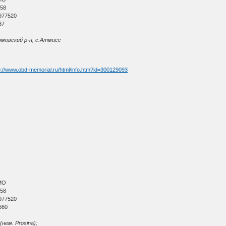
 58
977520
87
мовский р-н, с.Атмисс
p://www.obd-memorial.ru/html/info.htm?id=300129093
МО
 58
977520
660
нем. Prosina);