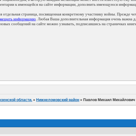
мментарии к имеющейся на сайте информации, дополнить имеющуюся информа
ся отдельная страница, посвященная конкретному участнику войны. Прежде ч
змещать информацию
. Любая Ваша дополнительная информация очень важна дл
овых сообщений на сайте можно узнавать, подписавшись на страничках книг
нзенской области.
»
Нижнеломовский район
»
Павлов Михаил Михайлович