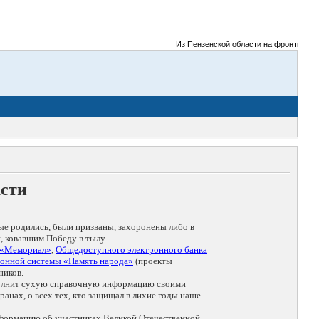
Из Пензенской области на фронты Велико
асти
ые родились, были призваны, захоронены либо в
, ковавшим Победу в тылу.
 «Мемориал»
,
Общедоступного электронного банка
онной системы «Память народа»
(проекты
ников.
дополнит сухую справочную информацию своими
анах, о всех тех, кто защищал в лихие годы наше
нформацию об участниках Великой Отечественной