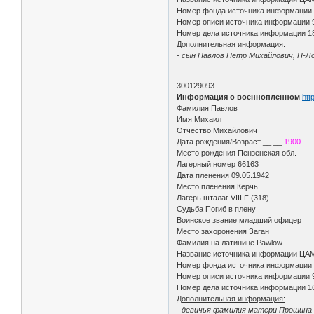
Номер фонда источника информации
Номер описи источника информации 
Номер дела источника информации 1
Дополнительная информация:
- сын Павлов Петр Михайлович, Н-Ло
300129093
Информация о военнопленном
htt
Фамилия Павлов
Имя Михаил
Отчество Михайлович
Дата рождения/Возраст __.__.
1900
Место рождения Пензенская обл.
Лагерный номер 66163
Дата пленения 09.05.1942
Место пленения Керчь
Лагерь шталаг VIII F (318)
Судьба Погиб в плену
Воинское звание младший офицер
Место захоронения Заган
Фамилия на латинице Pawlow
Название источника информации ЦА
Номер фонда источника информации
Номер описи источника информации 
Номер дела источника информации 1
Дополнительная информация:
- девичья фамилия матери Прошина (