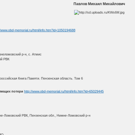
Павлов Михаил Михайлович
//www.obd-memorial.ru/html/info.htm?id=1050194688
неломовский р-н, с. Атмис
ий РВК
оссийская Книга Памяти. Пензенская область. Том 6
няющих потери
http://www.obd-memorial.ru/html/info.htm?id=65029445
не-Ломовский РВК, Пензенская обл., Нижне-Ломовский р-н
МО