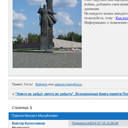
войны, добавить свои ко
данными.
На каждого воина заводит
пожалуйста, тему -
Как ра
Информацию о появлении н
Привет, Гость!
Войдите
или
зарегистрируйтесь
.
»
"Никто не забыт, ничто не забыто". Всенародная Книга памяти Пе
Страница:
1
Павлов Михаил Михайлович
Виктор Колесников
Поделиться
2014-07-15 12:05:08
Модератор