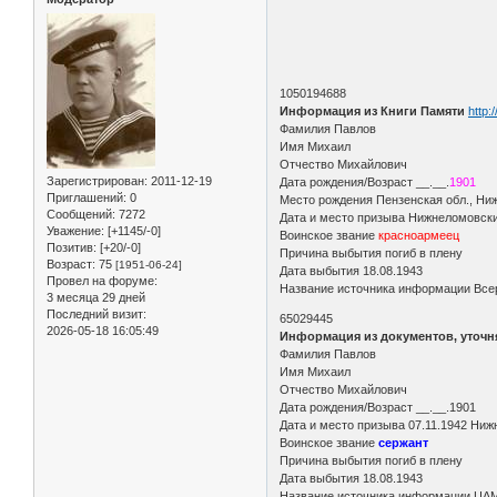
1050194688
Информация из Книги Памяти
http:
Фамилия Павлов
Имя Михаил
Отчество Михайлович
Зарегистрирован
: 2011-12-19
Дата рождения/Возраст __.__.
1901
Приглашений:
0
Место рождения Пензенская обл., Ниж
Сообщений:
7272
Дата и место призыва Нижнеломовск
Уважение:
[+1145/-0]
Воинское звание
красноармеец
Позитив:
[+20/-0]
Причина выбытия погиб в плену
Возраст:
75
[1951-06-24]
Дата выбытия 18.08.1943
Провел на форуме:
Название источника информации Всер
3 месяца 29 дней
Последний визит:
65029445
2026-05-18 16:05:49
Информация из документов, уточ
Фамилия Павлов
Имя Михаил
Отчество Михайлович
Дата рождения/Возраст __.__.1901
Дата и место призыва 07.11.1942 Ниж
Воинское звание
сержант
Причина выбытия погиб в плену
Дата выбытия 18.08.1943
Название источника информации ЦА