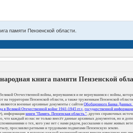
нига памяти Пензенской области.
народная книга памяти Пензенской обл
Великой Отечественной войны, вернувшимся и не вернувшимся с войны, котор
т на территории Пензенской области, а также труженикам Пензенской области
 являются военные архивные документы с сайтов
Обобщенного Банка Данных
а в Великой Отечественной войне 1941-1945 гг.»
,
государственной информаци
), информация
книги "Память. Пензенская область."
, других справочных источ
 то, что каждый из нас не только внесёт данные архивных документов, но и 
оминаниями о тех, кого уже нет с нами рядом, рассказами о ныне живых ветер
в тылу, прославлял ратными и трудовыми подвигами Пензенскую землю.
ая энциклопедия, в которую каждый желающий может внести известную ему и