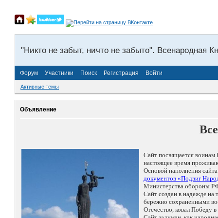
"Никто не забыт, ничто не забыто". Всенародная К
Форум
Участники
Поиск
Регистрация
Войти
Активные темы
Объявление
Все
Сайт посвящается воинам 
настоящее время проживаю
Основой наполнения сайта
документов «Подвиг Народ
Министерства обороны РФ
Сайт создан в надежде на
бережно сохраненными восп
Отечество, ковал Победу 
Сайт задуман, как народн