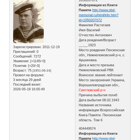
Информация из Книги
Памяти
http://www.obd-
memorial.ru/html/info.htm?
id=1050207072
Фамилия Растегаев
Имя Василий
Отчество Антонович
Дата рождения/Возраст
__.__.1923
Зарегистрирован
: 2011-12-19
Место рождения Пензенская
Приглашений:
0
обл., Нижнеломовский р-н, с.
Сообщений:
7272
Аршиновка
Уважение:
[+1145/-0]
Дата и место призыва
Позитив:
[+20/-0]
Нижнеломовский РВК
Возраст:
75
[1951-06-24]
Провел на форуме:
Воинское звание лейтенант
3 месяца 29 дней
Место захоронения Украина,
Последний визит:
Ворошиловградская обл.,
2026-05-18 16:05:49
Светловский р-н
Причина выбытия погиб
Дата выбытия 08.02.1943
Название источника
информации Всероссийская
Книга Памяти. Пензенская
область. Том 6
404449574
Информация из Книги
Памяти
http://www.obd-