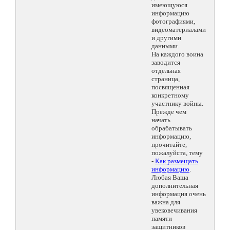
имеющуюся
информацию
фотографиями,
видеоматериалами
и другими
данными.
На каждого воина
заводится
отдельная
страница,
посвященная
конкретному
участнику войны.
Прежде чем
начать
обрабатывать
информацию,
прочитайте,
пожалуйста, тему
-
Как размещать
информацию
.
Любая Ваша
дополнительная
информация очень
важна для
увековечивания
памяти
защитников