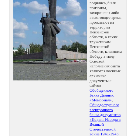
родились, были
призваны,
захоронены либо
в настоящее время
проживают на
территории
Пензенской
области, а также
труженикам
Пензенской
области, ковавшим
Победу в тылу.
Основой
наполнения сайта
являются военные
архивные
документы с
сайтов
Обобщенного
Банка Данных
«Мемориал»
,
Общедоступного
электронного
банка документов
«Подвиг Народа в
Великой
Отечественной
войне 1941-1945