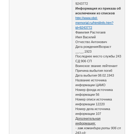
9243772
Информация из приказа об
исключении из списков
http://www.obd-
memorial.ru/html/info.htm?
id=9243772
Фамилия Растегаев
Имя Василий
Отчество Антонович
Дата рождения/Возраст
__.__.1923
Последнее место службы 243
СД 906 СП
Воинское звание лейтенант
Причина выбытия погиб
Дата выбытия 08.02.1943
Название источника
информации ЦАМО
Номер фонда источника
информации 56
Номер описи источника
информации 12220
Номер дела источника
информации 107
Дополнительная
информация:
- зам.командира роты 906 сп
243 сд;