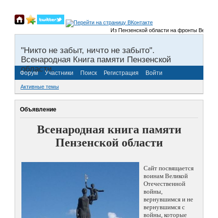
Из Пензенской области на фронты Великой О
"Никто не забыт, ничто не забыто".
Всенародная Книга памяти Пензенской
области.
Форум
Участники
Поиск
Регистрация
Войти
Активные темы
Объявление
Всенародная книга памяти
Пензенской области
Сайт посвящается
воинам Великой
Отечественной
войны,
вернувшимся и не
вернувшимся с
войны, которые