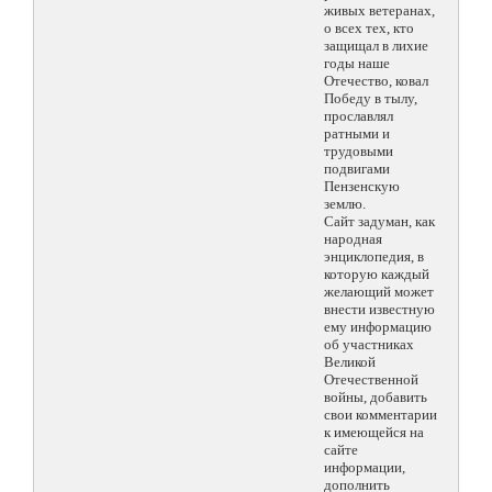
живых ветеранах,
о всех тех, кто
защищал в лихие
годы наше
Отечество, ковал
Победу в тылу,
прославлял
ратными и
трудовыми
подвигами
Пензенскую
землю.
Сайт задуман, как
народная
энциклопедия, в
которую каждый
желающий может
внести известную
ему информацию
об участниках
Великой
Отечественной
войны, добавить
свои комментарии
к имеющейся на
сайте
информации,
дополнить