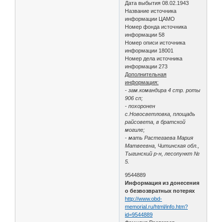
Дата выбытия 08.02.1943
Название источника
информации ЦАМО
Номер фонда источника
информации 58
Номер описи источника
информации 18001
Номер дела источника
информации 273
Дополнительная
информация:
- зам.командира 4 стр. роты
906 сп;
- похоронен
с.Новосветловка, площадь
райсовета, в братской
могиле;
- мать Растегаева Мария
Матвеевна, Читинская обл.,
Тыгинский р-н, лесопункт №
5.
9544889
Информация из донесения
о безвозвратных потерях
http://www.obd-
memorial.ru/html/info.htm?
id=9544889