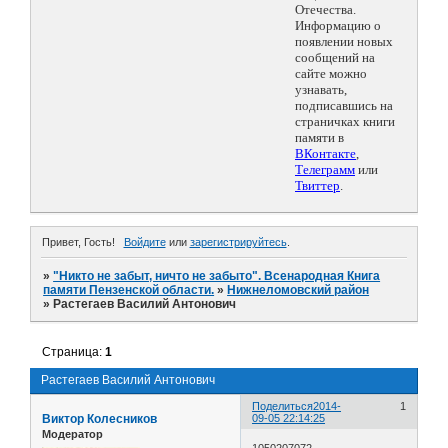
Отечества.
Информацию о
появлении новых
сообщений на
сайте можно
узнавать,
подписавшись на
страничках книги
памяти в
ВКонтакте
,
Телеграмм
или
Твиттер
.
Привет, Гость!
Войдите
или
зарегистрируйтесь
.
»
"Никто не забыт, ничто не забыто". Всенародная Книга
памяти Пензенской области.
»
Нижнеломовский район
»
Растегаев Василий Антонович
Страница:
1
Растегаев Василий Антонович
Поделиться
2014-
1
Виктор Колесников
09-05 22:14:25
Модератор
1050207072