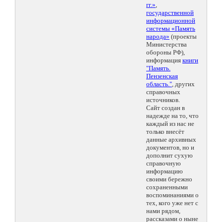
гг.»
,
государственной
информационной
системы «Память
народа»
(проекты
Министерства
обороны РФ),
информация
книги
"Память.
Пензенская
область."
, других
справочных
источников.
Сайт создан в
надежде на то, что
каждый из нас не
только внесёт
данные архивных
документов, но и
дополнит сухую
справочную
информацию
своими бережно
сохраненными
воспоминаниями о
тех, кого уже нет с
нами рядом,
рассказами о ныне