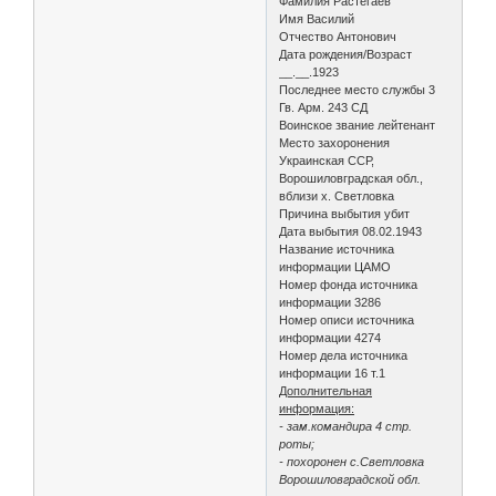
Фамилия Растегаев
Имя Василий
Отчество Антонович
Дата рождения/Возраст
__.__.1923
Последнее место службы 3
Гв. Арм. 243 СД
Воинское звание лейтенант
Место захоронения
Украинская ССР,
Ворошиловградская обл.,
вблизи х. Светловка
Причина выбытия убит
Дата выбытия 08.02.1943
Название источника
информации ЦАМО
Номер фонда источника
информации 3286
Номер описи источника
информации 4274
Номер дела источника
информации 16 т.1
Дополнительная
информация:
- зам.командира 4 стр.
роты;
- похоронен с.Светловка
Ворошиловградской обл.