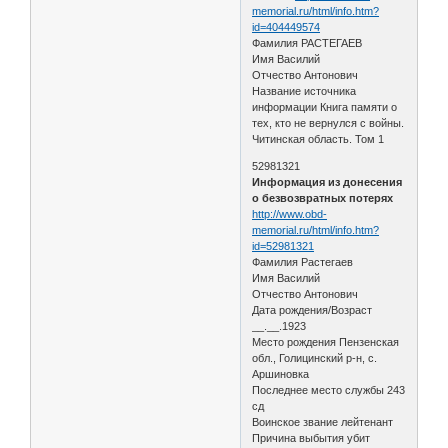
memorial.ru/html/info.htm?
id=404449574
Фамилия РАСТЕГАЕВ
Имя Василий
Отчество Антонович
Название источника
информации Книга памяти о
тех, кто не вернулся с войны.
Читинская область. Том 1
52981321
Информация из донесения
о безвозвратных потерях
http://www.obd-
memorial.ru/html/info.htm?
id=52981321
Фамилия Растегаев
Имя Василий
Отчество Антонович
Дата рождения/Возраст
__.__.1923
Место рождения Пензенская
обл., Голицинский р-н, с.
Аршиновка
Последнее место службы 243
сд
Воинское звание лейтенант
Причина выбытия убит