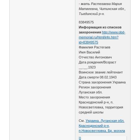
- мать Растегаева Мария
Матвеевна, Читинская обл.,
Тыгдинский р-н.
83849575
Информация из списков
захоронения
http://www.obd-
memorial.ru/html/info.htm?
id=83849575
Фамилия Растегаев
Имя Василий
Отчество Антонович
Дата рождения/Возраст
__.__.1923
Воинское звание лейтенант
Дата смерти 08.02.1943
Страна захоронения Украина
Регион захоронения
Луганская обл.
Место захоронения
Краснодонский р-н, п.
Новосветловка, территория
средней школы
См.
Украина. Луганская обл.
Краснодонский р-н,
п.Новосветловка. Бр. могила
0