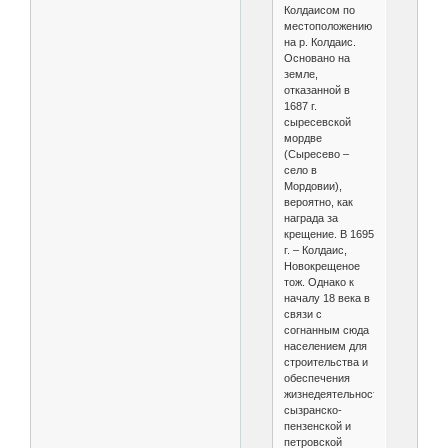
Колдаисом по
местоположению
на р. Колдаис.
Основано на
земле,
отказанной в
1687 г.
сыресевской
мордве
(Сыресево –
село в
Мордовии),
вероятно, как
награда за
крещение. В 1695
г. – Колдаис,
Новокрещеное
тож. Однако к
началу 18 века в
связи с
согнанным сюда
населением для
строительства и
обеспечения
жизнедеятельности
сызранско-
пензенской и
петровской