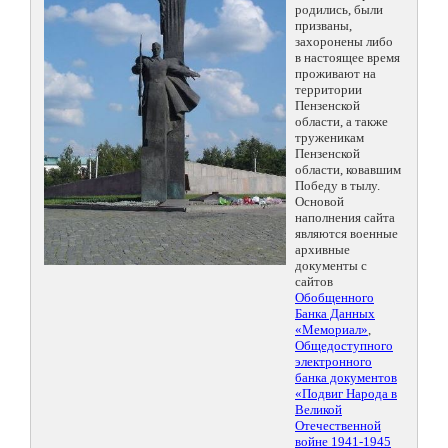
родились, были
призваны,
захоронены либо
в настоящее время
проживают на
территории
Пензенской
области, а также
труженикам
Пензенской
области, ковавшим
Победу в тылу.
Основой
наполнения сайта
являются военные
архивные
документы с
сайтов
Обобщенного
Банка Данных
«Мемориал»
,
Общедоступного
электронного
банка документов
«Подвиг Народа в
Великой
Отечественной
войне 1941-1945