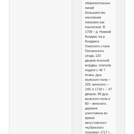
оборонительных
линий
большинство
населения
показано как
языческое. В
1709 – д. Нижний
Колдаис на р.
Колдаисе
Узинского стана
Пензенского
уезда, 120
дворов ясачной
мордвы, платили
подати с 46 ?
ясака, душ
мужского пола –
329, женского –
149; в 1718 г. – 47
дворов, 98 душ
мужского пола и
80 – женского;
деревня
уничтожена во
время
августовского
«кубанского
погрома» 1717 г.,