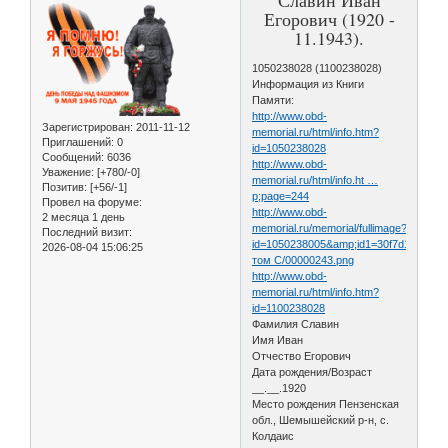
Егорович (1920 -
11.1943).
1050238028 (1100238028)
Информация из Книги
Памяти:
http://www.obd-
Зарегистрирован
: 2011-11-12
memorial.ru/html/info.htm?
Приглашений:
0
id=1050238028
Сообщений:
6036
http://www.obd-
Уважение:
[+780/-0]
memorial.ru/html/info.ht …
Позитив:
[+56/-1]
p;page=244
Провел на форуме:
http://www.obd-
2 месяца 1 день
memorial.ru/memorial/fullimage?
Последний визит:
id=1050238005&amp;id1=30f7d1daf885
2026-08-04 15:06:25
том С/00000243.png
http://www.obd-
memorial.ru/html/info.htm?
id=1100238028
Фамилия Славин
Имя Иван
Отчество Егорович
Дата рождения/Возраст
__.__.1920
Место рождения Пензенская
обл., Шемышейский р-н, с.
Колдаис