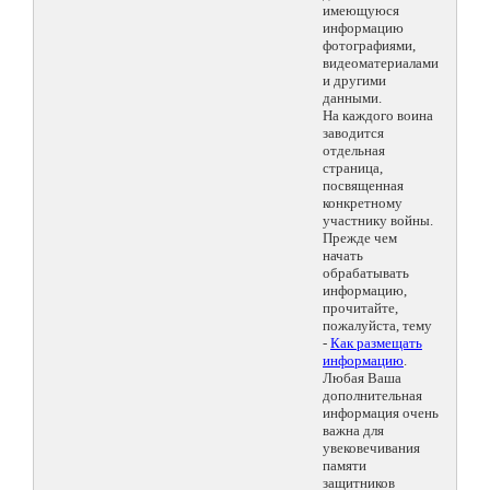
имеющуюся
информацию
фотографиями,
видеоматериалами
и другими
данными.
На каждого воина
заводится
отдельная
страница,
посвященная
конкретному
участнику войны.
Прежде чем
начать
обрабатывать
информацию,
прочитайте,
пожалуйста, тему
-
Как размещать
информацию
.
Любая Ваша
дополнительная
информация очень
важна для
увековечивания
памяти
защитников