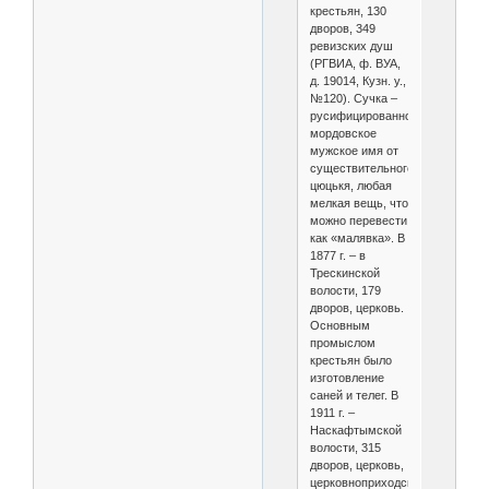
крестьян, 130
дворов, 349
ревизских душ
(РГВИА, ф. ВУА,
д. 19014, Кузн. у.,
№120). Сучка –
русифицированное
мордовское
мужское имя от
существительного
цюцькя, любая
мелкая вещь, что
можно перевести
как «малявка». В
1877 г. – в
Трескинской
волости, 179
дворов, церковь.
Основным
промыслом
крестьян было
изготовление
саней и телег. В
1911 г. –
Наскафтымской
волости, 315
дворов, церковь,
церковноприходская