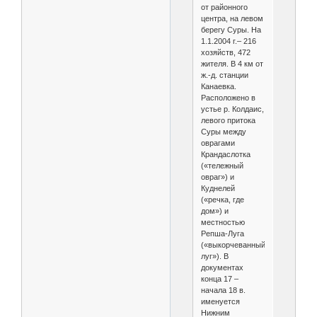
от районного
центра, на левом
берегу Суры. На
1.1.2004 г.– 216
хозяйств, 472
жителя. В 4 км от
ж.-д. станции
Канаевка.
Расположено в
устье р. Колдаис,
левого притока
Суры между
оврагами
Крандаслотка
(«тележный
овраг») и
Куднелей
(«речка, где
дом») и
местностью
Репша-Луга
(«выкорчеванный
луг»). В
документах
конца 17 –
начала 18 в.
именуется
Нижним