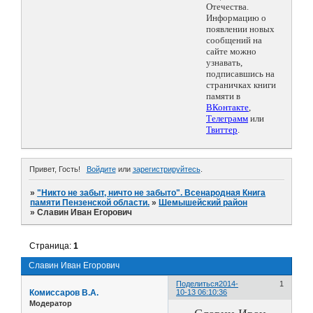
Отечества.
Информацию о
появлении новых
сообщений на
сайте можно
узнавать,
подписавшись на
страничках книги
памяти в
ВКонтакте
,
Телеграмм
или
Твиттер
.
Привет, Гость!
Войдите
или
зарегистрируйтесь
.
»
"Никто не забыт, ничто не забыто". Всенародная Книга
памяти Пензенской области.
»
Шемышейский район
»
Славин Иван Егорович
Страница:
1
Славин Иван Егорович
Поделиться
2014-
1
Комиссаров В.А.
10-13 06:10:36
Модератор
Славин Иван