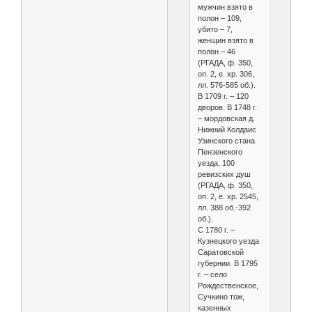
мужчин взято в
полон – 109,
убито – 7,
женщин взято в
полон – 46
(РГАДА, ф. 350,
оп. 2, е. хр. 306,
лл. 576-585 об.).
В 1709 г. – 120
дворов. В 1748 г.
– мордовская д.
Нижний Колдаис
Узинского стана
Пензенского
уезда, 100
ревизских душ
(РГАДА, ф. 350,
оп. 2, е. хр. 2545,
лл. 388 об.-392
об.).
С 1780 г. –
Кузнецкого уезда
Саратовской
губернии. В 1795
г. – село
Рождественское,
Сучкино тож,
казенных