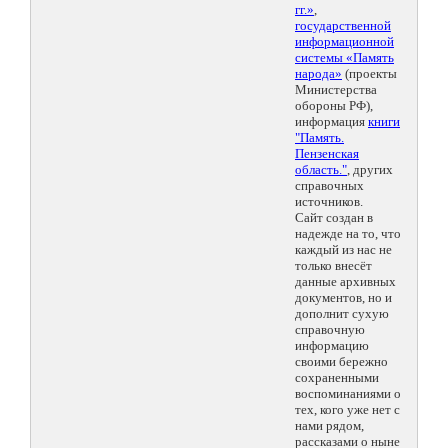
гг.»
,
государственной
информационной
системы «Память
народа»
(проекты
Министерства
обороны РФ),
информация
книги
"Память.
Пензенская
область."
, других
справочных
источников.
Сайт создан в
надежде на то, что
каждый из нас не
только внесёт
данные архивных
документов, но и
дополнит сухую
справочную
информацию
своими бережно
сохраненными
воспоминаниями о
тех, кого уже нет с
нами рядом,
рассказами о ныне