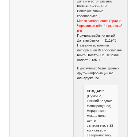
Дата и место призыва
Шемышейский РВК
Воинское звание
красноармеец
Место захоронения Украина,
Черкасская обл., Черкасский
р-н
Причина выбытия погиб
Дата выбытия __.11.1943
Название источника
информации Всероссийская
Книга Памяти. Пензенская
область. Том 7
В доступных базах данных
другой информации
не
обнаружено
!
КОЛДАИС
(Сучкино,
Нижний Колдаис,
Новокрещеное),
мордовское-
мокша село,
центр
сельсовета, в 22
км к северу-
северо-востоку