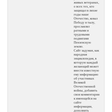
живых ветеранах,
о всех тех, кто
защищал в лихие
годы наше
Отечество, ковал
Победу в тылу,
прославлял
ратными и
трудовыми
подвигами
Пензенскую
землю.
Сайт задуман, как
народная
энциклопедия, в
которую каждый
желающий может
внести известную
ему информацию
об участниках
Великой
Отечественной
войны, добавить
свои комментарии
к имеющейся на
сайте
информации,
дополнить