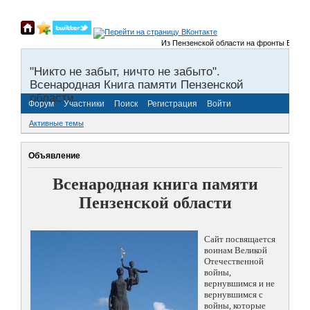
Из Пензенской области на фронты Великой О
"Никто не забыт, ничто не забыто".
Всенародная Книга памяти Пензенской
области.
Форум
Участники
Поиск
Регистрация
Войти
Активные темы
Объявление
Всенародная книга памяти
Пензенской области
Сайт посвящается
воинам Великой
Отечественной
войны,
вернувшимся и не
вернувшимся с
войны, которые