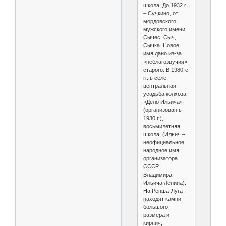
школа. До 1932 г.
– Сучкино, от
мордовского
мужского имени
Сычес, Сыч,
Сычка. Новое
имя дано из-за
«неблагозвучия»
старого. В 1980-е
гг. в селе
центральная
усадьба колхоза
«Дело Ильича»
(организован в
1930 г.),
восьмилетняя
школа. (Ильич –
неофициальное
народное имя
организатора
СССР
Владимира
Ильича Ленина).
На Репша-Луга
находят камни
большого
размера и
кирпич,