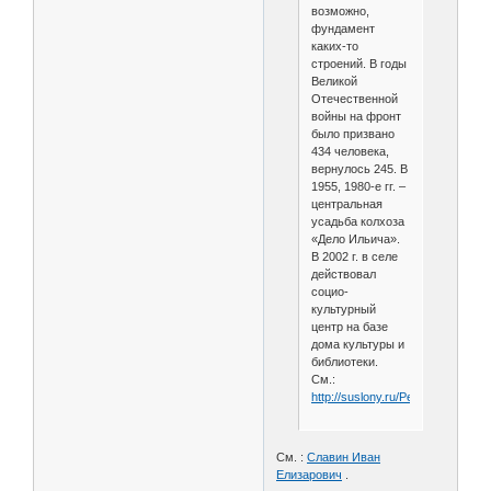
возможно,
фундамент
каких-то
строений. В годы
Великой
Отечественной
войны на фронт
было призвано
434 человека,
вернулось 245. В
1955, 1980-е гг. –
центральная
усадьба колхоза
«Дело Ильича».
В 2002 г. в селе
действовал
социо-
культурный
центр на базе
дома культуры и
библиотеки.
См.:
http://suslony.ru/Penzagebiet/Sh
См. :
Славин Иван
Елизарович
.