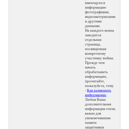
имеющуюся
информацию
фотографиями,
видеоматериалами
и другими
данными.
На каждого воина
заводится
отдельная
страница,
посвященная
конкретному
участнику войны.
Прежде чем
начать
обрабатывать
информацию,
прочитайте,
пожалуйста, тему
-
Как размещать
информацию
.
Любая Ваша
дополнительная
информация очень
важна для
увековечивания
памяти
защитников