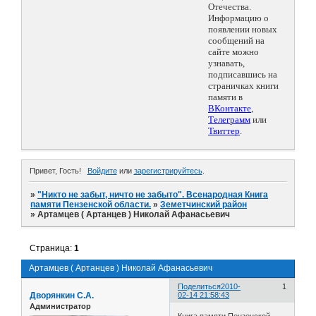
Отечества.
Информацию о
появлении новых
сообщений на
сайте можно
узнавать,
подписавшись на
страничках книги
памяти в
ВКонтакте
,
Телеграмм
или
Твиттер
.
Привет, Гость!
Войдите
или
зарегистрируйтесь
.
»
"Никто не забыт, ничто не забыто". Всенародная Книга
памяти Пензенской области.
»
Земетчинский район
»
Артамцев ( Артанцев ) Николай Афанасьевич
Страница:
1
Артамцев ( Артанцев ) Николай Афанасьевич
Поделиться
2010-
1
Дворянкин С.А.
02-14 21:58:43
Администратор
Книга памяти Пензенской