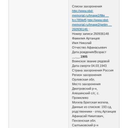
Списки захоронения
http://www.obd-
memorial.ru/Image2/filte …
fcc785fef5
http://www.obd-
memorial.ru/Image2/getim …
260936146:
:
Номер записи 260936148
Фамилия Артанцев
Имя Николай
Отчество Афанасьевич
Дата рождения/Возраст
__.__.
1905
Воинское звание рядовой
Дата смерти 04.03.1943
Страна захоронения Россия
Регион захоронения
Орловская обл.
Место захоронения
Дмитровский р-н,
Алешинский с/с, с.
Промклево
Могила Братская могила.
Данные из списков: 193 сд,
родственники - отец Артанцев
Афанасий Никитович,
Пензенская обл.
Салтыковский р-н