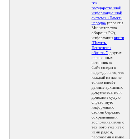
гг.»
,
государственной
информационной
системы «Память
народа»
(проекты
Министерства
обороны РФ),
информация
книги
"Память.
Пензенская
область."
, других
справочных
источников.
Сайт создан в
надежде на то, что
каждый из нас не
только внесёт
данные архивных
документов, но и
дополнит сухую
справочную
информацию
своими бережно
сохраненными
воспоминаниями о
тех, кого уже нет с
нами рядом,
рассказами о ныне