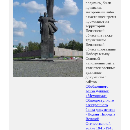
родились, были
призваны,
захоронены либо
в настоящее время
проживают на
территории
Пензенской
области, а также
труженикам
Пензенской
области, ковавшим
Победу в тылу.
Основой
наполнения сайта
являются военные
архивные
документы с
сайтов
Обобщенного
Банка Данных
«Мемориал»
,
Общедоступного
электронного
банка документов
«Подвиг Народа в
Великой
Отечественной
войне 1941-1945