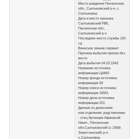
Место рождения Пензенская
обл., Салтыковский р-н, с.
Салтыковка
Дата и место призыва
Салтыковский РВК,
Пензенская обл.,
Салтыковский р-н
Последнее место службы 193
сд
Воинское звание сержант
Причина выбытия пропал без
вести
Дата выбытия 04.03.1943
Название источника
информации ЦАМО
Номер фонда источника
информации 58
Номер описи источника
информации 18001
Номер дела источника
информации 251.
Данные из донесения:
ком.отделения, родственники
- отец Артанцев Афанасий
Никит., Пензенская
обл.Салтыковский (с 1958г.
Земетчинский) р-н
с.Салтыковка.