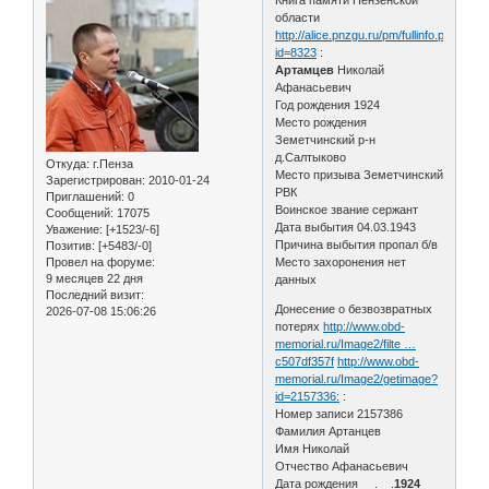
области
http://alice.pnzgu.ru/pm/fullinfo.php?
id=8323
:
Артамцев
Николай
Афанасьевич
Год рождения 1924
Место рождения
Земетчинский р-н
д.Салтыково
Откуда:
г.Пенза
Место призыва Земетчинский
Зарегистрирован
: 2010-01-24
РВК
Приглашений:
0
Воинское звание сержант
Сообщений:
17075
Дата выбытия 04.03.1943
Уважение:
[+1523/-6]
Причина выбытия пропал б/в
Позитив:
[+5483/-0]
Провел на форуме:
Место захоронения нет
9 месяцев 22 дня
данных
Последний визит:
Донесение о безвозвратных
2026-07-08 15:06:26
потерях
http://www.obd-
memorial.ru/Image2/filte …
c507df357f
http://www.obd-
memorial.ru/Image2/getimage?
id=2157336:
:
Номер записи 2157386
Фамилия Артанцев
Имя Николай
Отчество Афанасьевич
Дата рождения __.__.
1924