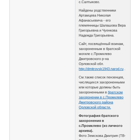
с.Салтыково.
Найдены родственники
Артамцева Николая
Афанасьевича - его
племянницы Шалашова Вера
Григорьевна и Чуенкова
Надежда Григорьевна.
Сайт, посвящённый воинам,
захороненным в братской
могиле с.Промклево
Дмитровского р-на
Орловской обл.
http://dmitrovsk1943.narod.ru
.
См.также список пензенцев,
числящихся захороненными
или которые должны быть
захороненными в
братском
захоронении в с.Промклево
Дмитровского района
Орловской области.
Фотография братского
захоронения в
с.Промклево (из личного
архива).
Фото Земскова Дмитрия (ТВ-