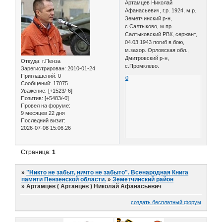
Артамцев Николай
Афанасьевич, г.р. 1924, м.р.
Земетчинский р-н,
с.Салтыково, м.пр.
Салтыковский РВК, сержант,
04.03.1943 погиб в бою,
м.захор. Орловская обл.,
Дмитровский р-н,
Откуда:
г.Пенза
с.Промклево.
Зарегистрирован
: 2010-01-24
Приглашений:
0
0
Сообщений:
17075
Уважение:
[+1523/-6]
Позитив:
[+5483/-0]
Провел на форуме:
9 месяцев 22 дня
Последний визит:
2026-07-08 15:06:26
Страница:
1
»
"Никто не забыт, ничто не забыто". Всенародная Книга
памяти Пензенской области.
»
Земетчинский район
»
Артамцев ( Артанцев ) Николай Афанасьевич
создать бесплатный форум