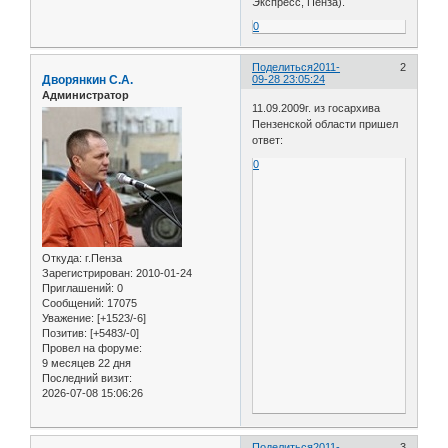
Экспресс, Пенза).
0
Поделиться
2011-
2
Дворянкин С.А.
09-28 23:05:24
Администратор
11.09.2009г. из госархива
Пензенской области пришел
ответ:
0
Откуда:
г.Пенза
Зарегистрирован
: 2010-01-24
Приглашений:
0
Сообщений:
17075
Уважение:
[+1523/-6]
Позитив:
[+5483/-0]
Провел на форуме:
9 месяцев 22 дня
Последний визит:
2026-07-08 15:06:26
Поделиться
2011-
3