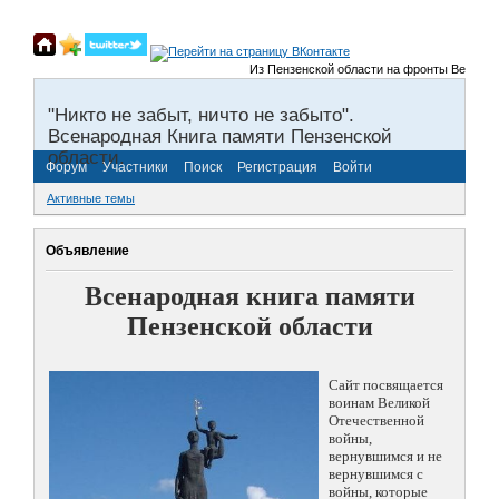
Из Пензенской области на фронты Великой От
"Никто не забыт, ничто не забыто".
Всенародная Книга памяти Пензенской
области.
Форум
Участники
Поиск
Регистрация
Войти
Активные темы
Объявление
Всенародная книга памяти
Пензенской области
Сайт посвящается
воинам Великой
Отечественной
войны,
вернувшимся и не
вернувшимся с
войны, которые