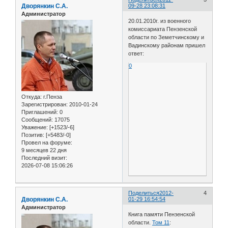
Дворянкин С.А.
09-28 23:08:31
Администратор
20.01.2010г. из военного
комиссариата Пензенской
области по Земетчинскому и
Вадинскому районам пришел
ответ:
0
Откуда:
г.Пенза
Зарегистрирован
: 2010-01-24
Приглашений:
0
Сообщений:
17075
Уважение:
[+1523/-6]
Позитив:
[+5483/-0]
Провел на форуме:
9 месяцев 22 дня
Последний визит:
2026-07-08 15:06:26
Поделиться
2012-
4
Дворянкин С.А.
01-29 16:54:54
Администратор
Книга памяти Пензенской
области.
Том 11
: