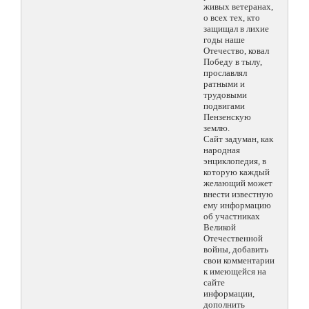
живых ветеранах,
о всех тех, кто
защищал в лихие
годы наше
Отечество, ковал
Победу в тылу,
прославлял
ратными и
трудовыми
подвигами
Пензенскую
землю.
Сайт задуман, как
народная
энциклопедия, в
которую каждый
желающий может
внести известную
ему информацию
об участниках
Великой
Отечественной
войны, добавить
свои комментарии
к имеющейся на
сайте
информации,
дополнить