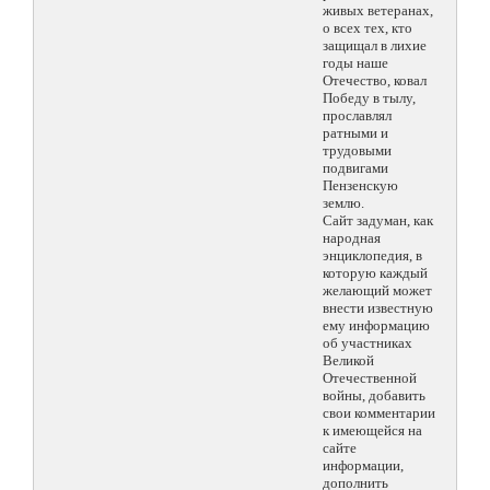
живых ветеранах,
о всех тех, кто
защищал в лихие
годы наше
Отечество, ковал
Победу в тылу,
прославлял
ратными и
трудовыми
подвигами
Пензенскую
землю.
Сайт задуман, как
народная
энциклопедия, в
которую каждый
желающий может
внести известную
ему информацию
об участниках
Великой
Отечественной
войны, добавить
свои комментарии
к имеющейся на
сайте
информации,
дополнить