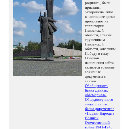
родились, были
призваны,
захоронены либо
в настоящее время
проживают на
территории
Пензенской
области, а также
труженикам
Пензенской
области, ковавшим
Победу в тылу.
Основой
наполнения сайта
являются военные
архивные
документы с
сайтов
Обобщенного
Банка Данных
«Мемориал»
,
Общедоступного
электронного
банка документов
«Подвиг Народа в
Великой
Отечественной
войне 1941-1945