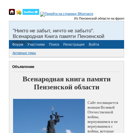
Из Пензенской области на фронты Велик
"Никто не забыт, ничто не забыто".
Всенародная Книга памяти Пензенской
области.
Форум
Участники
Поиск
Регистрация
Войти
Активные темы
Объявление
Всенародная книга памяти
Пензенской области
Сайт посвящается
воинам Великой
Отечественной
войны,
вернувшимся и не
вернувшимся с
войны, которые