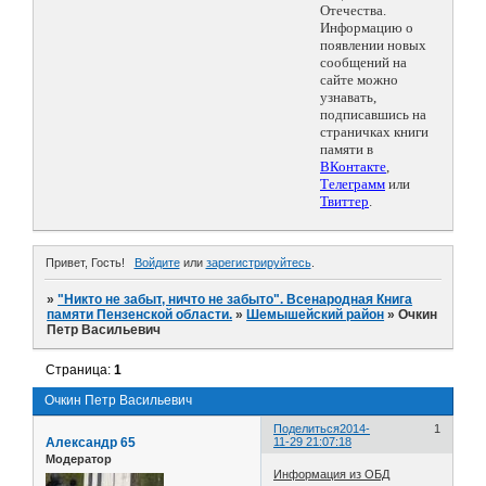
Отечества.
Информацию о
появлении новых
сообщений на
сайте можно
узнавать,
подписавшись на
страничках книги
памяти в
ВКонтакте
,
Телеграмм
или
Твиттер
.
Привет, Гость!
Войдите
или
зарегистрируйтесь
.
»
"Никто не забыт, ничто не забыто". Всенародная Книга
памяти Пензенской области.
»
Шемышейский район
»
Очкин
Петр Васильевич
Страница:
1
Очкин Петр Васильевич
Поделиться
2014-
1
Александр 65
11-29 21:07:18
Модератор
Информация из ОБД