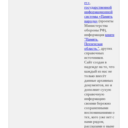
гг.»
,
государственной
информационной
системы «Память
народа»
(проекты
Министерства
обороны РФ),
информация
книги
"Память.
Пензенская
область."
, других
справочных
источников.
Сайт создан в
надежде на то, что
каждый из нас не
только внесёт
данные архивных
документов, но и
дополнит сухую
справочную
информацию
своими бережно
сохраненными
воспоминаниями о
тех, кого уже нет с
нами рядом,
рассказами о ныне