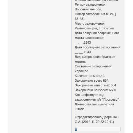
Регион захоронения
Воронежская обл.
Номер захоронения в ВМЦ
36-481
Место захоронения
Рамонский р-н, с. Ломово
Дата создания современного
места захоронения
__.__.1943
Дата последнего захоронения
__.__.1943
Вид захоронения братская
могила
Состояние захоронения
хорошее
Количество могил 1
Захоронено всего 664
Захоронено известных 664
Захоронено неизвестных 0
Кто шефствует над
захоронением к/з "Прогресс";
Ломовская восьмилетняя
школа
Отредактировано Дворянкин
С.А. (2014-11-29 22:12:41)
0