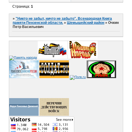
Страница:
1
»
"Никто не забыт, ничто не забыто". Всенародная Книга
памяти Пензенской области.
»
Шемышейский район
»
Очкин
Петр Васильевич