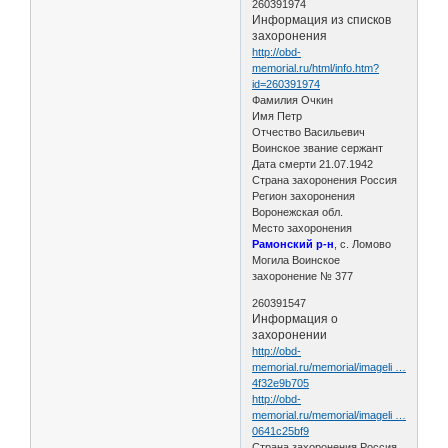
260391974
Информация из списков
захоронения
http://obd-
memorial.ru/html/info.htm?
id=260391974
Фамилия Очкин
Имя Петр
Отчество Васильевич
Воинское звание сержант
Дата смерти 21.07.1942
Страна захоронения Россия
Регион захоронения
Воронежская обл.
Место захоронения
Рамонский р-н
, с. Ломово
Могила Воинское
захоронение № 377
260391547
Информация о
захоронении
http://obd-
memorial.ru/memorial/imageli …
4f32e9b705
http://obd-
memorial.ru/memorial/imageli …
0641c25bf9
Страна захоронения Россия