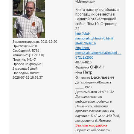
«Мемориал»
Книга памяти погибших и
пропавших без вести в
Великой отечественной
войне. Том 10. Страница
22.
http://obd-
memorial.ru/html/info.htm?
Зарегистрирован
: 2011-12-20
id=407074616
Приглашений:
0
http://obd-
Сообщений:
5769
memorial.ru/memorial/imageli …
Уважение:
[+1291/-0]
672c2a2060
Позитив:
[+2/-0]
407074616
Провел на форуме:
ОЧКИН
Фамилия
2 месяца 6 дней
Петр
Имя
Последний визит:
Васильевич
2026-07-15 18:59:37
Отчество
Дата рождения/Возраст
__.__.1923
Дата выбытия 21.07.1942
Дополнительная
информация: родился в
Пензенской области,
призван Московским ГВК,
служил в 1142-м сп 340-й сд,
похоронен в д. Ломово
Землянского района
Воронежской области.