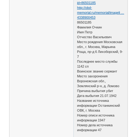
id=86501185
http://obd-
memorial.ru/memorial/imageli …
4338900453
86501185
Фамилия Очкин
Имя Петр
Отчество Васильевич
Место рождения Московская
обл., г. Москва, Марьина
Роща, пр-д 6 Лихоборский, 9-
7
Последнее место службы
1142 сп
Воинское звание сержант
Место захоронения
Воронежская обл.,
Землянский р-н, д. Ломово
Причина выбытия убит
Дата выбытия 21.07.1942
Название источника
информации Останкинский
ОВК, г. Москва
Номер описи источника
информации 1947
Номер дела источника
информации 47