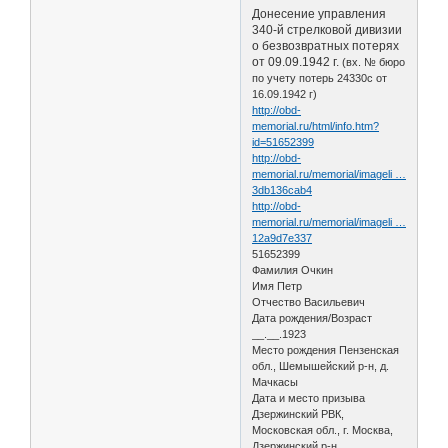
Донесение управления
340-й стрелковой дивизии
о безвозвратных потерях
от 09.09.1942 г.
(вх. № бюро
по учету потерь 24330с от
16.09.1942 г)
http://obd-
memorial.ru/html/info.htm?
id=51652399
http://obd-
memorial.ru/memorial/imageli …
3db136cab4
http://obd-
memorial.ru/memorial/imageli …
12a9d7e337
51652399
Фамилия Очкин
Имя Петр
Отчество Васильевич
Дата рождения/Возраст
__.__.1923
Место рождения Пензенская
обл., Шемышейский р-н, д.
Мачкасы
Дата и место призыва
Дзержинский РВК,
Московская обл., г. Москва,
Дзержинский р-н