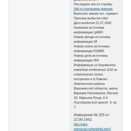
Последнее место службы
340-я стрелковая дивизия
Воинское звание мл. сержант
Причина выбытия убит
Дата выбытия 21.07.1942
Название источника
информации ЦАМО
Номер фонда источника
информации 58
Номер описи источника
информации 818883
Номер дела источника
информации 954
Информация из документа:
командир отделения 1142 го
стрелкового полка,
похоронен в д.Ломово
Землянского района
Воронежской области, мать
Варвара Николаевна, Москва
18, Марьина Роща, 6-й
Лихоборовский проезд 9, кв.
7.
Извещение № 205 от
22.08.1942
http://obd-
memorial.ru/html/info.htm?