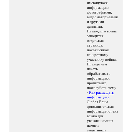
имеющуюся
информацию
фотографиями,
видеоматериалами
и другими
данными.
На каждого воина
заводится
отдельная
страница,
посвященная
конкретному
участнику войны.
Прежде чем
начать
обрабатывать
информацию,
прочитайте,
пожалуйста, тему
-
Как размещать
информацию
.
Любая Ваша
дополнительная
информация очень
важна для
увековечивания
памяти
защитников