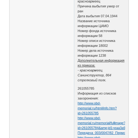
красноармеец
Причина выбытия умер от
ран
Дата выбытия 07.04.1944
Название источника
информации ЦАМО
Номер фонда источника
информации 58
Номер описи источника
информации 18002
Номер дела источника
информации 1238
Дополнительная информация
из приказа:
- красноармеец.
Санинструктор, 864
стрелковый полк.
261055785
Информация из списков
захоронения:
http://www.obd-
memorial.ru/html/info.htm?
id=261055785
http://www.obd-
memorial.ru/memorial/fullimage?
id=261055784&amp;id1=eaa3a935e9dc
Передача_003/0047/82_Пермская_обл
http://www.obd-