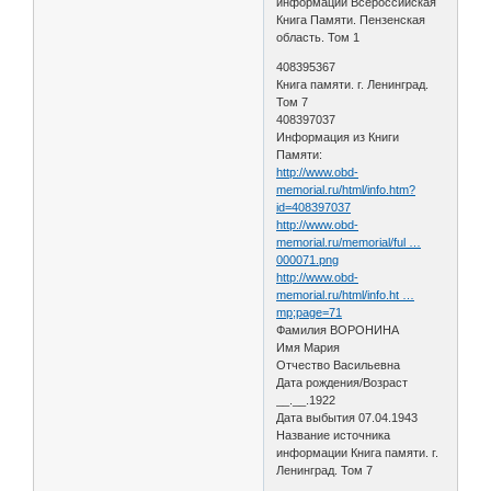
информации Всероссийская
Книга Памяти. Пензенская
область. Том 1
408395367
Книга памяти. г. Ленинград.
Том 7
408397037
Информация из Книги
Памяти:
http://www.obd-
memorial.ru/html/info.htm?
id=408397037
http://www.obd-
memorial.ru/memorial/ful …
000071.png
http://www.obd-
memorial.ru/html/info.ht …
mp;page=71
Фамилия ВОРОНИНА
Имя Мария
Отчество Васильевна
Дата рождения/Возраст
__.__.1922
Дата выбытия 07.04.1943
Название источника
информации Книга памяти. г.
Ленинград. Том 7