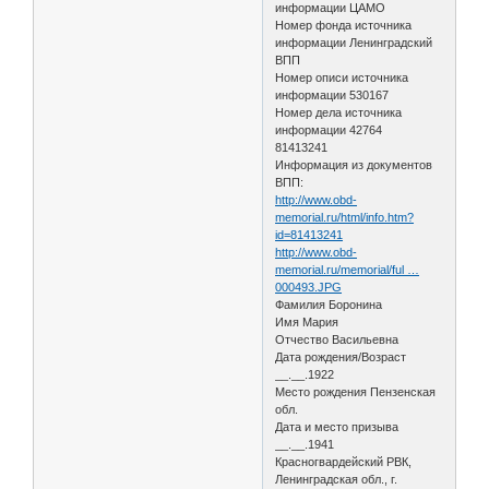
информации ЦАМО
Номер фонда источника
информации Ленинградский
ВПП
Номер описи источника
информации 530167
Номер дела источника
информации 42764
81413241
Информация из документов
ВПП:
http://www.obd-
memorial.ru/html/info.htm?
id=81413241
http://www.obd-
memorial.ru/memorial/ful …
000493.JPG
Фамилия Боронина
Имя Мария
Отчество Васильевна
Дата рождения/Возраст
__.__.1922
Место рождения Пензенская
обл.
Дата и место призыва
__.__.1941
Красногвардейский РВК,
Ленинградская обл., г.