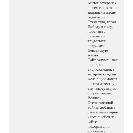
живых ветеранах,
о всех тех, кто
защищал в лихие
годы наше
Отечество, ковал
Победу в тылу,
прославлял
ратными и
трудовыми
подвигами
Пензенскую
землю.
Сайт задуман, как
народная
энциклопедия, в
которую каждый
желающий может
внести известную
ему информацию
об участниках
Великой
Отечественной
войны, добавить
свои комментарии
к имеющейся на
сайте
информации,
дополнить