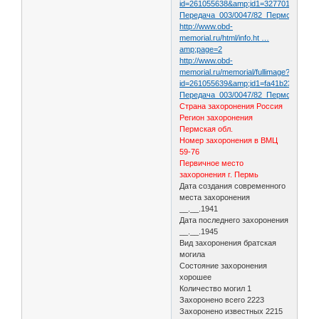
id=261055638&amp;id1=3277012959e1
Передача_003/0047/82_Пермская_обл
http://www.obd-
memorial.ru/html/info.ht …
amp;page=2
http://www.obd-
memorial.ru/memorial/fullimage?
id=261055639&amp;id1=fa41b2328cf09
Передача_003/0047/82_Пермская_обл
Страна захоронения Россия
Регион захоронения
Пермская обл.
Номер захоронения в ВМЦ
59-76
Первичное место
захоронения г. Пермь
Дата создания современного
места захоронения
__.__.1941
Дата последнего захоронения
__.__.1945
Вид захоронения братская
могила
Состояние захоронения
хорошее
Количество могил 1
Захоронено всего 2223
Захоронено известных 2215