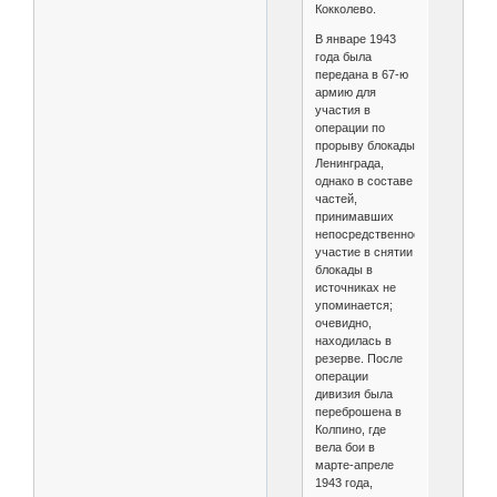
Кокколево.
В январе 1943
года была
передана в 67-ю
армию для
участия в
операции по
прорыву блокады
Ленинграда,
однако в составе
частей,
принимавших
непосредственное
участие в снятии
блокады в
источниках не
упоминается;
очевидно,
находилась в
резерве. После
операции
дивизия была
переброшена в
Колпино, где
вела бои в
марте-апреле
1943 года,