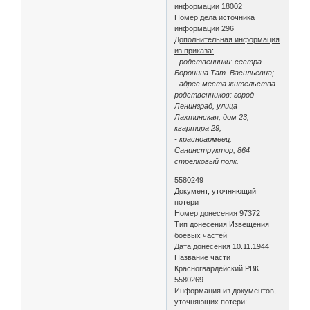
информации 18002
Номер дела источника
информации 296
Дополнительная информация
из приказа:
- родственники: сестра -
Боронина Тат. Васильевна;
- адрес места жительства
родственников: город
Ленинград, улица
Лахтинская, дом 23,
квартира 29;
- красноармеец.
Санинструктор, 864
стрелковый полк.
5580249
Документ, уточняющий
потери
Номер донесения 97372
Тип донесения Извещения
боевых частей
Дата донесения 10.11.1944
Название части
Красногвардейский РВК
5580269
Информация из документов,
уточняющих потери: