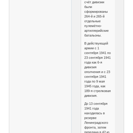
счёт дивизии
были
сформированы
264-й и 265-й
отдельные
пулемётно-
артиллерийские
батальоны.
В действующей
армии с 1
сентября 1941 по
23 сентября 1941
года как 6-я
дивизия
ополчения и с 23
сентября 1941
года по 9 мая
1945 года, как
189-я стрелковая
дивизия.
До 13 сентября
1941 года
находилась в
резерве
Ленинградского
фронта, затем
передана в 42-ю