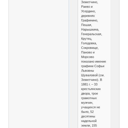
Земетчино,
Раево и
Усердино,
деревнях
Графинино,
Пешая,
Нарышкина,
Генеральская,
Крутец,
Голодовка,
Сокровище,
Паново и
Морсово
показано имение
графини Софьи
Львовны
Шуваловой (см.
Земетчино). В
1881 г. – 33
крестьянских
двора, трое
грамотных
мужчин,
учащихся не
было, 52
десятины
надельной
земли, 155