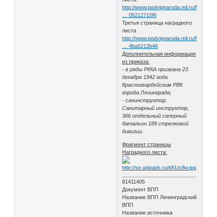
http://www.podvignaroda.mil.ru/filter/f
… 05212715f6
Третья страница наградного
листа
http://www.podvignaroda.mil.ru/filter/f
… 4ba5212b46
Дополнительная информация
из приказа:
- в ряды РККА призвана 23
декабря 1942 года
Красногвардейским РВК
города Ленинграда;
- санинструктор.
Санитарный инструктор,
366 отдельный саперный
батальон 189 стрелковой
дивизии.
Фрагмент страницы
Наградного листа:
81411405
Документ ВПП
Название ВПП Ленинградский
ВПП
Название источника