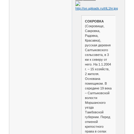
СОКРОВКА
(Сокровище,
Сакровка,
Радовка,
Красавка),
русская деревня
Салтыковского
сельсовета, в 3
км к северу от
него. На 1.1.2004
г. – 15 хозяйств,
2 жителя.
Основана
помещиком. В
середине 19 века
– Салтыковской
волости
Моршанского
уезда
Тамбовской
губернии. Перед
отменой
крепостного
права в селах