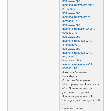
http://www.obd-
memorial.ru/html/info.htm?
id=5580269
http://www.obd-
memorial.ru/html/info.ht …
mp;page=14
http://www.obd-
memorial.ru/memorial/ful …
000182.JPG
http://www.obd-
memorial.ru/html/info.ht …
amp;page=2
http://www.obd-
memorial.ru/html/info.ht …
mp;page=15
http://www.obd-
memorial.ru/memorial/ful …
000183.JPG
Фамилия Боронина
Имя Мария
Отчество Васильевна
Место рождения Пензенская
обл., Земетчинский р-н
Дата и место призыва
Красногвардейский РВК
Последнее место службы 864
СП
Воинское звание