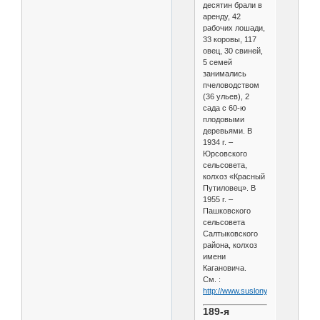
десятин брали в
аренду, 42
рабочих лошади,
33 коровы, 117
овец, 30 свиней,
5 семей
занимались
пчеловодством
(36 ульев), 2
сада с 60-ю
плодовыми
деревьями. В
1934 г. –
Юрсовского
сельсовета,
колхоз «Красный
Путиловец». В
1955 г. –
Пашковского
сельсовета
Салтыковского
района, колхоз
имени
Кагановича.
См. :
http://www.suslony.ru/Penzagebi
189-я