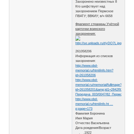
Захоронено неизвестных 8
Кто шефствует над
захоронением Пермское
ПВАТУ; ВВКИУ; в/ч 6658
Фрагмент страницы Учётной
карточки воинского
захоронения:
261058206
Информация из списков
захоронения:
http://www.obd-
memorial.ru/html/info.htm?
id=261058206
http://www.obd-
memorial.ru/memorial/fullimage?
id=261058201&amp;id1=2842f918493c
Передача_003/0047/82_Пермская_обл
http://www.obd-
memorial.ru/html/info.ht …
p;page=173
Фамилия Боронина
Имя Мария
Отчество Васильевна
Дата рождения/Возраст
__.__.1922