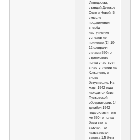
Ипподрома,
станций Детское
Село и Новой. В
смысле
продвижения
вперёд
наступление
успехов не
принесло.[1]. 10-
12 февраля
силами 880-го
стрелкового
полка участвует
в наступлении на
Кокколево, и
вновь
безуспешно. На
март 1942 года
находится близ
Пулковской
обсерватории. 14
декабря 1942
года силами того
же 880-го полка
была взята
важная, так
называемая
высота 1,5 близ