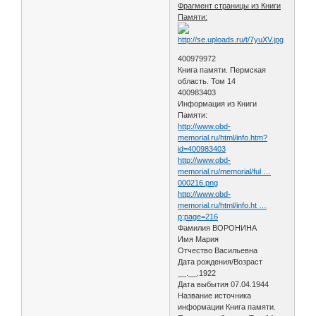
Фрагмент страницы из Книги
Памяти:
400979972
Книга памяти. Пермская
область. Том 14
400983403
Информация из Книги
Памяти:
http://www.obd-
memorial.ru/html/info.htm?
id=400983403
http://www.obd-
memorial.ru/memorial/ful …
000216.png
http://www.obd-
memorial.ru/html/info.ht …
p;page=216
Фамилия ВОРОНИНА
Имя Мария
Отчество Васильевна
Дата рождения/Возраст
__.__.1922
Дата выбытия 07.04.1944
Название источника
информации Книга памяти.