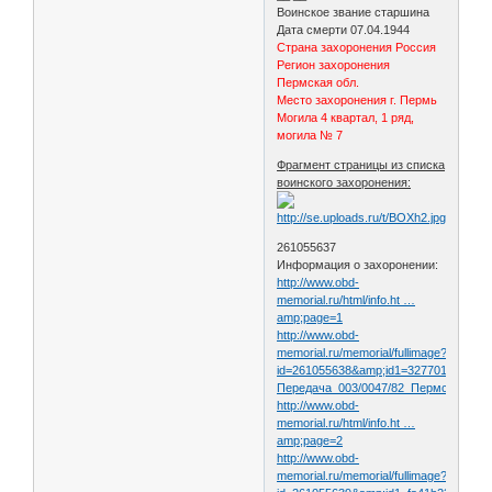
Воинское звание старшина
Дата смерти 07.04.1944
Страна захоронения Россия
Регион захоронения
Пермская обл.
Место захоронения г. Пермь
Могила 4 квартал, 1 ряд,
могила № 7
Фрагмент страницы из списка
воинского захоронения:
261055637
Информация о захоронении:
http://www.obd-
memorial.ru/html/info.ht …
amp;page=1
http://www.obd-
memorial.ru/memorial/fullimage?
id=261055638&amp;id1=3277012959e1
Передача_003/0047/82_Пермская_обл
http://www.obd-
memorial.ru/html/info.ht …
amp;page=2
http://www.obd-
memorial.ru/memorial/fullimage?