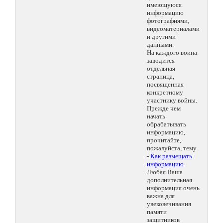
имеющуюся
информацию
фотографиями,
видеоматериалами
и другими
данными.
На каждого воина
заводится
отдельная
страница,
посвященная
конкретному
участнику войны.
Прежде чем
начать
обрабатывать
информацию,
прочитайте,
пожалуйста, тему
-
Как размещать
информацию
.
Любая Ваша
дополнительная
информация очень
важна для
увековечивания
памяти
защитников