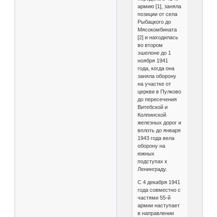
армию [1], заняла
позиции от села
Рыбацкого до
Мясокомбината
[2] и находилась
во втором
эшелоне до 1
ноября 1941
года, когда она
заняла оборону
на участке от
церкви в Пулково
до пересечения
Витебской и
Колпинской
железных дорог и
вплоть до января
1943 года вела
оборону на
южных
подступах к
Ленинграду.
С 4 декабря 1941
года совместно с
частями 55-й
армии наступает
в направлении