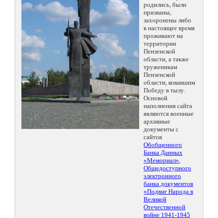
родились, были
призваны,
захоронены либо
в настоящее время
проживают на
территории
Пензенской
области, а также
труженикам
Пензенской
области, ковавшим
Победу в тылу.
Основой
наполнения сайта
являются военные
архивные
документы с
сайтов
Обобщенного
Банка Данных
«Мемориал»
,
Общедоступного
электронного
банка документов
«Подвиг Народа в
Великой
Отечественной
войне 1941-1945