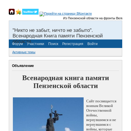
Из Пензенской области на фронты Великой Отечес
"Никто не забыт, ничто не забыто".
Всенародная Книга памяти Пензенской
области.
Форум
Участники
Поиск
Регистрация
Войти
Активные темы
Объявление
Всенародная книга памяти
Пензенской области
Сайт посвящается
воинам Великой
Отечественной
войны,
вернувшимся и не
вернувшимся с
войны, которые