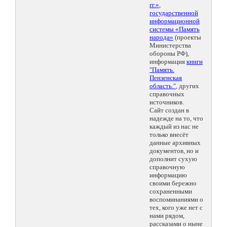
гг.»
,
государственной
информационной
системы «Память
народа»
(проекты
Министерства
обороны РФ),
информация
книги
"Память.
Пензенская
область."
, других
справочных
источников.
Сайт создан в
надежде на то, что
каждый из нас не
только внесёт
данные архивных
документов, но и
дополнит сухую
справочную
информацию
своими бережно
сохраненными
воспоминаниями о
тех, кого уже нет с
нами рядом,
рассказами о ныне