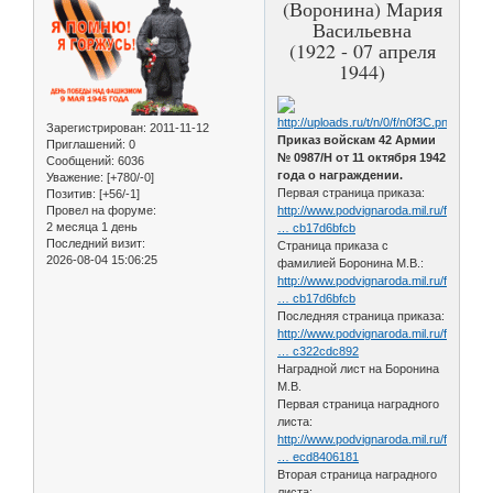
(Воронина) Мария
Васильевна
(1922 - 07 апреля
1944)
Зарегистрирован
: 2011-11-12
Приказ войскам 42 Армии
Приглашений:
0
№ 0987/Н от 11 октября 1942
Сообщений:
6036
года о награждении.
Уважение:
[+780/-0]
Первая страница приказа:
Позитив:
[+56/-1]
Провел на форуме:
http://www.podvignaroda.mil.ru/filter/f
2 месяца 1 день
… cb17d6bfcb
Последний визит:
Страница приказа с
2026-08-04 15:06:25
фамилией Боронина М.В.:
http://www.podvignaroda.mil.ru/filter/f
… cb17d6bfcb
Последняя страница приказа:
http://www.podvignaroda.mil.ru/filter/f
… c322cdc892
Наградной лист на Боронина
М.В.
Первая страница наградного
листа:
http://www.podvignaroda.mil.ru/filter/f
… ecd8406181
Вторая страница наградного
листа: