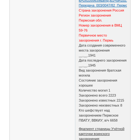
id=261055639&amp;id1=fa41b2328cf09
Передача_003/0047/82_Пермская_обл
Страна захоронения Россия
Регион захоронения
Пермская обл.
Номер захоронения в ВМЦ
59-76
Первичное место
захоронения г. Пермь
Дата создания современного
места захоронения
__.__.1941
Дата последнего захоронения
__.__.1945
Вид захоронения братская
могила
Состояние захоронения
хорошее
Количество могил 1
Захоронено всего 2223
Захоронено известных 2215
Захоронено неизвестных 8
Кто шефствует над
захоронением Пермское
ПВАТУ; ВВКИУ; в/ч 6658
Фрагмент страницы Учётной
карточки воинского
захоронения: