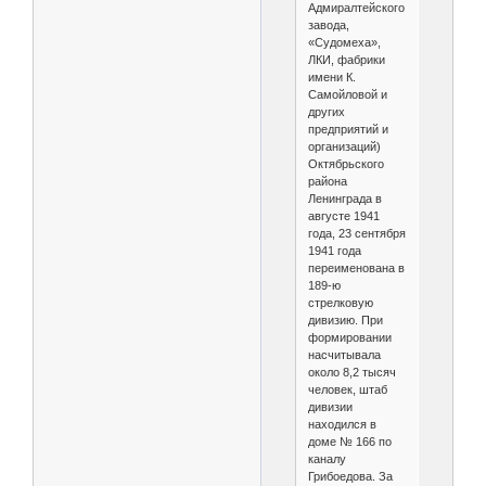
Адмиралтейского
завода,
«Судомеха»,
ЛКИ, фабрики
имени К.
Самойловой и
других
предприятий и
организаций)
Октябрьского
района
Ленинграда в
августе 1941
года, 23 сентября
1941 года
переименована в
189-ю
стрелковую
дивизию. При
формировании
насчитывала
около 8,2 тысяч
человек, штаб
дивизии
находился в
доме № 166 по
каналу
Грибоедова. За