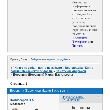
Отечества.
Информацию о
появлении новых
сообщений на
сайте можно
узнавать,
подписавшись на
страничках книги
памяти в
ВКонтакте
,
Телеграмм
или
Твиттер
.
Привет, Гость!
Войдите
или
зарегистрируйтесь
.
»
"Никто не забыт, ничто не забыто". Всенародная Книга
памяти Пензенской области.
»
Земетчинский район
»
Боронина (Воронина) Мария Васильевна
Страница:
1
Боронина (Воронина) Мария Васильевна
Поделиться
2015-
1
Комиссаров В.А.
02-23 11:10:19
Модератор
Боронина