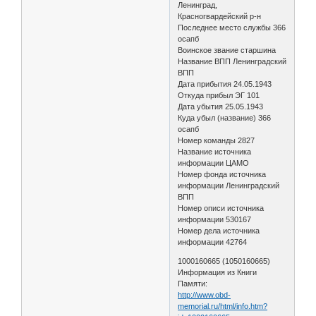
Ленинград,
Красногвардейский р-н
Последнее место службы 366
осапб
Воинское звание старшина
Название ВПП Ленинградский
ВПП
Дата прибытия 24.05.1943
Откуда прибыл ЭГ 101
Дата убытия 25.05.1943
Куда убыл (название) 366
осапб
Номер команды 2827
Название источника
информации ЦАМО
Номер фонда источника
информации Ленинградский
ВПП
Номер описи источника
информации 530167
Номер дела источника
информации 42764
1000160665 (1050160665)
Информация из Книги
Памяти:
http://www.obd-
memorial.ru/html/info.htm?