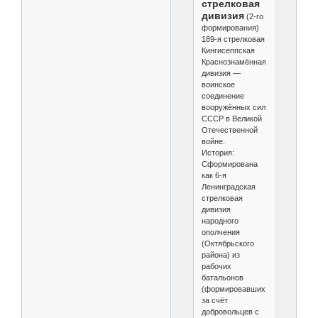
стрелковая
дивизия
(2-го
формирования)
189-я стрелковая
Кингисеппская
Краснознамённая
дивизия —
воинское
соединение
вооружённых сил
СССР в Великой
Отечественной
войне.
История:
Сформирована
как 6-я
Ленинградская
стрелковая
дивизия
народного
ополчения
(Октябрьского
района) из
рабочих
батальонов
(формировавшихся
за счёт
добровольцев с