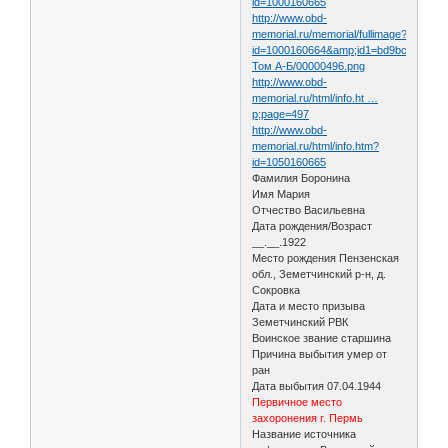
id=1000160665
http://www.obd-
memorial.ru/memorial/fullimage?
id=1000160664&amp;id1=bd9bc95e68a
Том А-Б/00000496.png
http://www.obd-
memorial.ru/html/info.ht …
p;page=497
http://www.obd-
memorial.ru/html/info.htm?
id=1050160665
Фамилия Боронина
Имя Мария
Отчество Васильевна
Дата рождения/Возраст
__.__.1922
Место рождения Пензенская
обл., Земетчинский р-н, д.
Сокровка
Дата и место призыва
Земетчинский РВК
Воинское звание старшина
Причина выбытия умер от
ран
Дата выбытия 07.04.1944
Первичное место
захоронения г. Пермь
Название источника