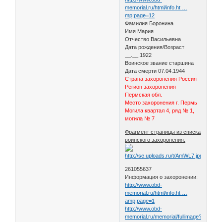
memorial.ru/html/info.ht …
mp;page=12
Фамилия Боронина
Имя Мария
Отчество Васильевна
Дата рождения/Возраст
__.__.1922
Воинское звание старшина
Дата смерти 07.04.1944
Страна захоронения Россия
Регион захоронения
Пермская обл.
Место захоронения г. Пермь
Могила квартал 4, ряд № 1,
могила № 7
Фрагмент страницы из списка
воинского захоронения:
261055637
Информация о захоронении:
http://www.obd-
memorial.ru/html/info.ht …
amp;page=1
http://www.obd-
memorial.ru/memorial/fullimage?