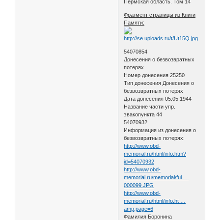
Пермская область. Том 14
Фрагмент страницы из Книги
Памяти:
54070854
Донесения о безвозвратных
потерях
Номер донесения 25250
Тип донесения Донесения о
безвозвратных потерях
Дата донесения 05.05.1944
Название части упр.
эвакопункта 44
54070932
Информация из донесения о
безвозвратных потерях:
http://www.obd-
memorial.ru/html/info.htm?
id=54070932
http://www.obd-
memorial.ru/memorial/ful …
000099.JPG
http://www.obd-
memorial.ru/html/info.ht …
amp;page=6
Фамилия Боронина