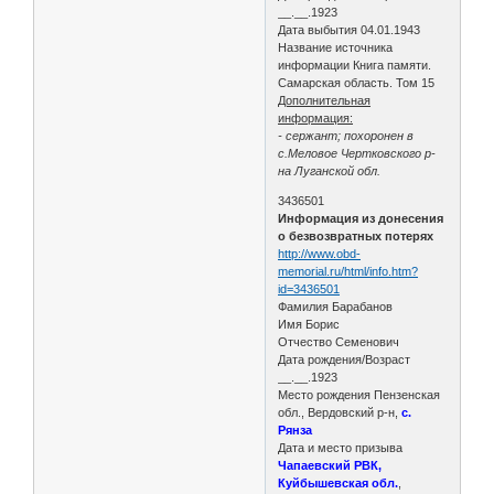
__.__.1923
Дата выбытия 04.01.1943
Название источника
информации Книга памяти.
Самарская область. Том 15
Дополнительная
информация:
- сержант; похоронен в
с.Меловое Чертковского р-
на Луганской обл.
3436501
Информация из донесения
о безвозвратных потерях
http://www.obd-
memorial.ru/html/info.htm?
id=3436501
Фамилия Барабанов
Имя Борис
Отчество Семенович
Дата рождения/Возраст
__.__.1923
Место рождения Пензенская
обл., Вердовский р-н,
с.
Рянза
Дата и место призыва
Чапаевский РВК,
Куйбышевская обл.
,