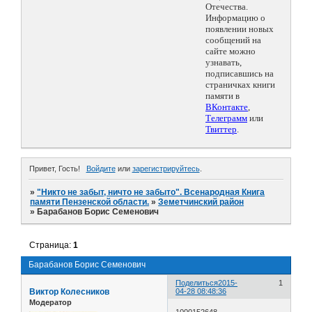
Отечества.
Информацию о
появлении новых
сообщений на
сайте можно
узнавать,
подписавшись на
страничках книги
памяти в
ВКонтакте
,
Телеграмм
или
Твиттер
.
Привет, Гость!
Войдите
или
зарегистрируйтесь
.
»
"Никто не забыт, ничто не забыто". Всенародная Книга
памяти Пензенской области.
»
Земетчинский район
»
Барабанов Борис Семенович
Страница:
1
Барабанов Борис Семенович
Поделиться
2015-
1
Виктор Колесников
04-28 08:48:36
Модератор
1000152648