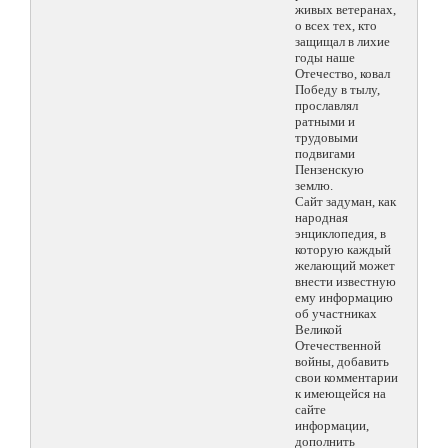
живых ветеранах,
о всех тех, кто
защищал в лихие
годы наше
Отечество, ковал
Победу в тылу,
прославлял
ратными и
трудовыми
подвигами
Пензенскую
землю.
Сайт задуман, как
народная
энциклопедия, в
которую каждый
желающий может
внести известную
ему информацию
об участниках
Великой
Отечественной
войны, добавить
свои комментарии
к имеющейся на
сайте
информации,
дополнить