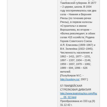
Тамбовской губернии. В 1877
– 2 церкви, школа. В 1934
году воспринималось как два
села – Нижняя и Верхняя
Рянзы (по течению речки
Рянзы), в первом колхозы
«Строитель» и имени
Ворошилова, во втором –
«Волна революции»; в обоих
селах 415 хозяйств; Родина
Героев Советского Союза
А.Я. Елисеева (1909–1967) и
В.К. Зеленёва (1922–1945).
Численность населения: в
1862 – 1411, 1877 – 1231,
1897 – 1337, 1934 – 2149,
1959 – 1837, 1979 – 1082,
1989 – 694, 1996 – 626
жителей.
[Полубояров М.С. -
http://suslony.ru/,
2007.]
57 ГВАРДЕЙСКАЯ
СТРЕЛКОВАЯ ДИВИЗИЯ
http://www.teatrskazka.com/Raznoe/Pe
… 05_02.html
Преобразована из 153 сд (II)
31.12.42 г.