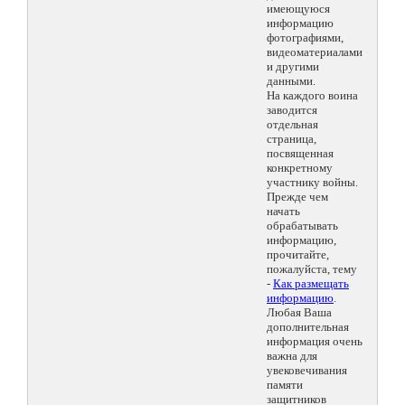
имеющуюся
информацию
фотографиями,
видеоматериалами
и другими
данными.
На каждого воина
заводится
отдельная
страница,
посвященная
конкретному
участнику войны.
Прежде чем
начать
обрабатывать
информацию,
прочитайте,
пожалуйста, тему
-
Как размещать
информацию
.
Любая Ваша
дополнительная
информация очень
важна для
увековечивания
памяти
защитников