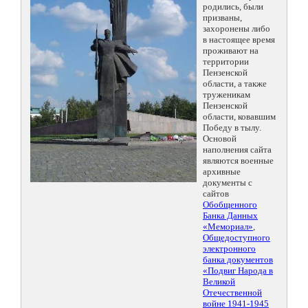
родились, были
призваны,
захоронены либо
в настоящее время
проживают на
территории
Пензенской
области, а также
труженикам
Пензенской
области, ковавшим
Победу в тылу.
Основой
наполнения сайта
являются военные
архивные
документы с
сайтов
Обобщенного
Банка Данных
«Мемориал»
,
Общедоступного
электронного
банка документов
«Подвиг Народа в
Великой
Отечественной
войне 1941-1945