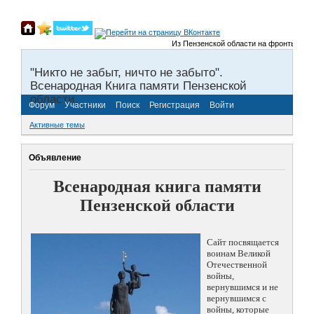
Из Пензенской области на фронты Велико
"Никто не забыт, ничто не забыто".
Всенародная Книга памяти Пензенской
области.
Форум
Участники
Поиск
Регистрация
Войти
Активные темы
Объявление
Всенародная книга памяти
Пензенской области
Сайт посвящается
воинам Великой
Отечественной
войны,
вернувшимся и не
вернувшимся с
войны, которые