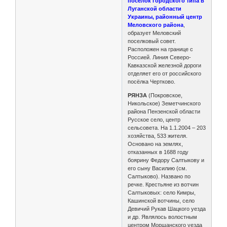
посёлок городского типа в
Луганской области
Украины, районный центр
Меловского района
,
образует Меловский
поселковый совет.
Расположен на границе с
Россией. Линия Северо-
Кавказской железной доро­ги
отделяет его от российского
посёлка Чертково.
РЯНЗА
(Покровское,
Никольское) Земетчинского
района Пензенской области
Русское село, центр
сельсовета. На 1.1.2004 – 203
хозяйства, 533 жителя.
Основано на землях,
отказанных в 1688 году
боярину Федору Салтыкову и
его сыну Василию (см.
Салтыково). Названо по
речке. Крестьяне из вотчин
Салтыковых: село Кимры,
Кашинской вотчины, село
Девичий Рукав Шацкого уезда
и др. Являлось волостным
центром Моршанского уезда