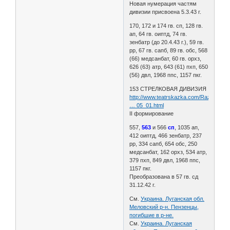
Новая нумерация частям
дивизии присвоена 5.3.43 г.
170, 172 и 174 гв. сп, 128 гв.
ап, 64 гв. оиптд, 74 гв.
зенбатр (до 20.4.43 г.), 59 гв.
рр, 67 гв. сапб, 89 гв. обс, 568
(66) медсанбат, 60 гв. орхз,
626 (63) атр, 643 (61) пхп, 650
(56) двл, 1968 ппс, 1157 пкг.
153 СТРЕЛКОВАЯ ДИВИЗИЯ
http://www.teatrskazka.com/Raznoe/Pe
… 05_01.html
II формирование
557,
563
и 566
сп
, 1035 ап,
412 оиптд, 466 зенбатр, 237
рр, 334 сапб, 654 обс, 250
медсанбат, 162 орхз, 534 атр,
379 пхп, 849 двл, 1968 ппс,
1157 пкг.
Преобразована в 57 гв. сд
31.12.42 г.
См.
Украина. Луганская обл.
Меловский р-н. Пензенцы,
погибшие в р-не.
См.
Украина. Луганская