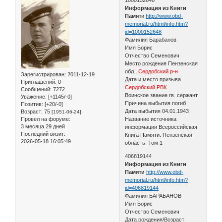
Информация из Книги
Памят
и
http://www.obd-
memorial.ru/html/info.htm?
id=1000152648
Фамилия Барабанов
Имя Борис
Отчество Семенович
Место рождения Пензенская
обл.,
Сердобский р-н
Зарегистрирован
: 2011-12-19
Дата и место призыва
Приглашений:
0
Сердобский РВК
Сообщений:
7272
Воинское звание гв. сержант
Уважение:
[+1145/-0]
Причина выбытия погиб
Позитив:
[+20/-0]
Дата выбытия 04.01.1943
Возраст:
75
[1951-06-24]
Провел на форуме:
Название источника
3 месяца 29 дней
информации Всероссийская
Последний визит:
Книга Памяти. Пензенская
2026-05-18 16:05:49
область. Том 1
406819144
Информация из Книги
Памяти
http://www.obd-
memorial.ru/html/info.htm?
id=406819144
Фамилия БАРАБАНОВ
Имя Борис
Отчество Семенович
Дата рождения/Возраст