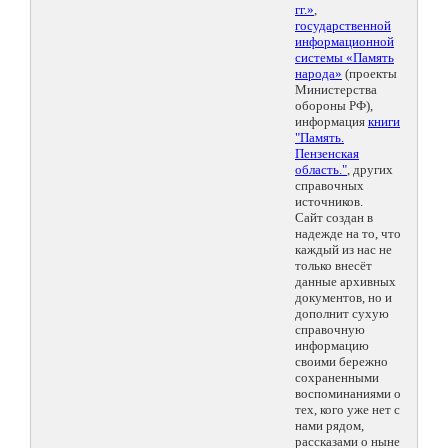
гг.»
,
государственной
информационной
системы «Память
народа»
(проекты
Министерства
обороны РФ),
информация
книги
"Память.
Пензенская
область."
, других
справочных
источников.
Сайт создан в
надежде на то, что
каждый из нас не
только внесёт
данные архивных
документов, но и
дополнит сухую
справочную
информацию
своими бережно
сохраненными
воспоминаниями о
тех, кого уже нет с
нами рядом,
рассказами о ныне