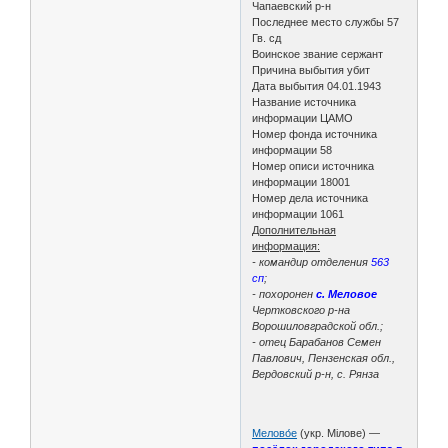
Чапаевский р-н
Последнее место службы 57
Гв. сд
Воинское звание сержант
Причина выбытия убит
Дата выбытия 04.01.1943
Название источника
информации ЦАМО
Номер фонда источника
информации 58
Номер описи источника
информации 18001
Номер дела источника
информации 1061
Дополнительная
информация:
- командир отделения
563
сп
;
- похоронен
с. Меловое
Чертковского р-на
Ворошиловградской обл.;
- отец Барабанов Семен
Павлович, Пензенская обл.,
Вердовский р-н, с. Рянза
Мелово́е
(укр. Мілове) —