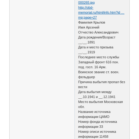
000265.jpg
http://obd-
memorial.ru/html/info.htm?id …
mp;page=27
Фамилия Крылов
Имя Арсений
Отчество Александрович
Дата рождения/Возраст
__.__.1891
Дата и место призыва
__.__.1919
Последнее место службы
Западный фронт 616 пон.
под. госп. 16 Арм.
Воинское звание ст. воен.
фельдшер
Причина выбытия пропал без
вести
Дата выбытия между
__.10.1941 и __.12.1941
Место выбытия Московская
обл.
Название источника
информации ЦАМО
Номер фонда источника
информации 33
Номер описи источника
информации 11458