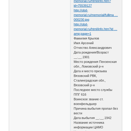
memorial.ru/html/info.htm?
id=75539127
http://obd-
memorial.ru/memorial/fullima …
000230.jpg
http://obd-
memorial.ru/html/info.htm?id …
amp;page=1
Фамилия Крылов
Имя Арсений
Отчество Александрович
Дата рождения/Возраст
__.__.1901
Место рождения Пензенская
обл., Ломовский р-н
Дата и место призыва
Вязовский РВК,
Сталинградская обл.,
Вязовский р-н
Последнее место службы
ППГ 616
Воинское звание ст.
военфельдшер
Причина выбытия пропал без
вести
Дата выбытия __.__.1942
Название источника
информации ЦАМО