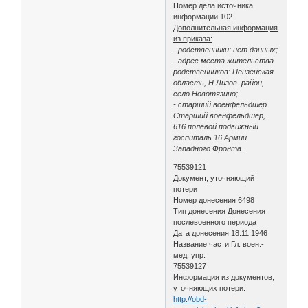
Номер дела источника
информации 102
Дополнительная информация
из приказа:
- родственники: нет данных;
- адрес места жительства
родственников: Пензенская
область, Н.Лизов. район,
село Новотязино;
- старший военфельдшер.
Старший военфельдшер,
616 полевой подвижный
госпиталь 16 Армии
Западного Фронта.
75539121
Документ, уточняющий
потери
Номер донесения 6498
Тип донесения Донесения
послевоенного периода
Дата донесения 18.11.1946
Название части Гл. воен.-
мед. упр.
75539127
Информация из документов,
уточняющих потери:
http://obd-