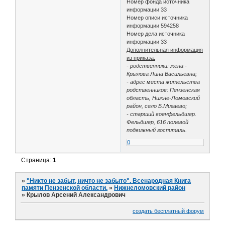
Номер фонда источника
информации 33
Номер описи источника
информации 594258
Номер дела источника
информации 33
Дополнительная информация
из приказа:
- родственники: жена -
Крылова Лина Васильевна;
- адрес места жительства
родственников: Пензенская
область, Нижне-Ломовский
район, село Б.Мигаево;
- старший военфельдшер.
Фельдшер, 616 полевой
подвижный госпиталь.
0
Страница:
1
»
"Никто не забыт, ничто не забыто". Всенародная Книга
памяти Пензенской области.
»
Нижнеломовский район
»
Крылов Арсений Александрович
создать бесплатный форум