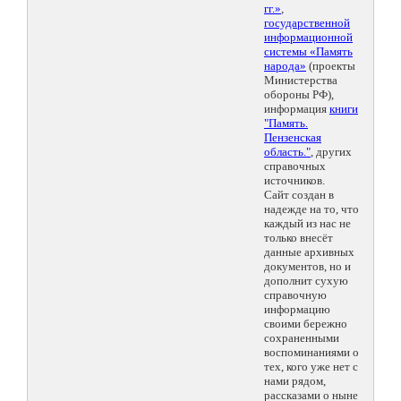
гг.»
,
государственной
информационной
системы «Память
народа»
(проекты
Министерства
обороны РФ),
информация
книги
"Память.
Пензенская
область."
, других
справочных
источников.
Сайт создан в
надежде на то, что
каждый из нас не
только внесёт
данные архивных
документов, но и
дополнит сухую
справочную
информацию
своими бережно
сохраненными
воспоминаниями о
тех, кого уже нет с
нами рядом,
рассказами о ныне