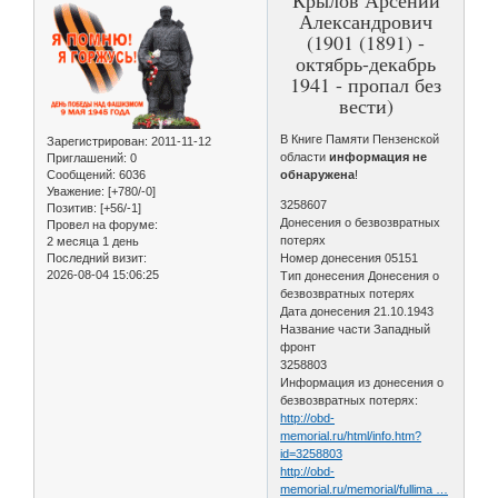
Александрович
(1901 (1891) -
октябрь-декабрь
1941 - пропал без
вести)
В Книге Памяти Пензенской
Зарегистрирован
: 2011-11-12
области
информация не
Приглашений:
0
Сообщений:
6036
обнаружена
!
Уважение:
[+780/-0]
3258607
Позитив:
[+56/-1]
Донесения о безвозвратных
Провел на форуме:
потерях
2 месяца 1 день
Последний визит:
Номер донесения 05151
2026-08-04 15:06:25
Тип донесения Донесения о
безвозвратных потерях
Дата донесения 21.10.1943
Название части Западный
фронт
3258803
Информация из донесения о
безвозвратных потерях:
http://obd-
memorial.ru/html/info.htm?
id=3258803
http://obd-
memorial.ru/memorial/fullima …