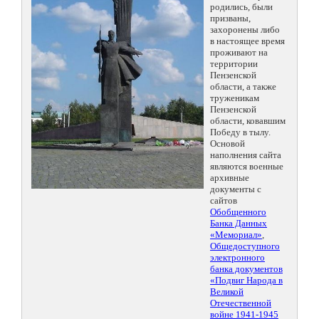
родились, были
призваны,
захоронены либо
в настоящее время
проживают на
территории
Пензенской
области, а также
труженикам
Пензенской
области, ковавшим
Победу в тылу.
Основой
наполнения сайта
являются военные
архивные
документы с
сайтов
Обобщенного
Банка Данных
«Мемориал»
,
Общедоступного
электронного
банка документов
«Подвиг Народа в
Великой
Отечественной
войне 1941-1945