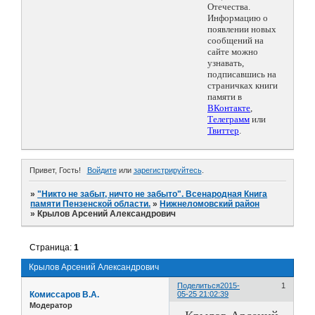
Отечества.
Информацию о
появлении новых
сообщений на
сайте можно
узнавать,
подписавшись на
страничках книги
памяти в
ВКонтакте
,
Телеграмм
или
Твиттер
.
Привет, Гость!
Войдите
или
зарегистрируйтесь
.
»
"Никто не забыт, ничто не забыто". Всенародная Книга
памяти Пензенской области.
»
Нижнеломовский район
»
Крылов Арсений Александрович
Страница:
1
Крылов Арсений Александрович
Поделиться
2015-
1
Комиссаров В.А.
05-25 21:02:39
Модератор
Крылов Арсений