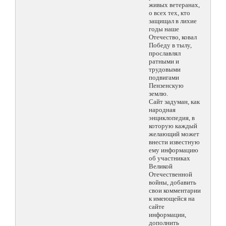
живых ветеранах,
о всех тех, кто
защищал в лихие
годы наше
Отечество, ковал
Победу в тылу,
прославлял
ратными и
трудовыми
подвигами
Пензенскую
землю.
Сайт задуман, как
народная
энциклопедия, в
которую каждый
желающий может
внести известную
ему информацию
об участниках
Великой
Отечественной
войны, добавить
свои комментарии
к имеющейся на
сайте
информации,
дополнить