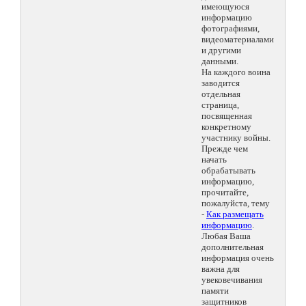
имеющуюся
информацию
фотографиями,
видеоматериалами
и другими
данными.
На каждого воина
заводится
отдельная
страница,
посвященная
конкретному
участнику войны.
Прежде чем
начать
обрабатывать
информацию,
прочитайте,
пожалуйста, тему
-
Как размещать
информацию
.
Любая Ваша
дополнительная
информация очень
важна для
увековечивания
памяти
защитников