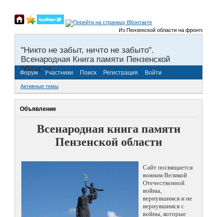
Из Пензенской области на фронты Велико
"Никто не забыт, ничто не забыто".
Всенародная Книга памяти Пензенской
области.
Форум
Участники
Поиск
Регистрация
Войти
Активные темы
Объявление
Всенародная книга памяти
Пензенской области
Сайт посвящается
воинам Великой
Отечественной
войны,
вернувшимся и не
вернувшимся с
войны, которые