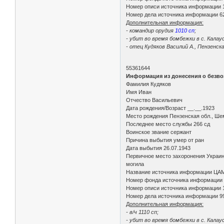
Номер описи источника информации 
Номер дела источника информации 6
Дополнительная информация:
- командир орудия
1010 сп
;
- убит во время бомбежки в с. Калау
- отец Кудяков Василий А., Пензенска
55361644
Информация из донесения о безво
Фамилия Кудяков
Имя Иван
Отчество Васильевич
Дата рождения/Возраст __.__.1923
Место рождения Пензенская обл., Ше
Последнее место службы 266 сд
Воинское звание сержант
Причина выбытия умер от ран
Дата выбытия 26.07.1943
Первичное место захоронения Украинс
могила
Название источника информации ЦА
Номер фонда источника информации
Номер описи источника информации 
Номер дела источника информации 9
Дополнительная информация:
- в/ч 1110 сп;
- убит во время бомбежки в с. Калау