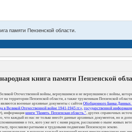
нига памяти Пензенской области.
народная книга памяти Пензенской обл
Великой Отечественной войны, вернувшимся и не вернувшимся с войны, котор
т на территории Пензенской области, а также труженикам Пензенской области
 являются военные архивные документы с сайтов
Обобщенного Банка Данных
а в Великой Отечественной войне 1941-1945 гг.»
,
государственной информаци
), информация
книги "Память. Пензенская область."
, других справочных источ
 то, что каждый из нас не только внесёт данные архивных документов, но и 
оминаниями о тех, кого уже нет с нами рядом, рассказами о ныне живых ветер
в тылу, прославлял ратными и трудовыми подвигами Пензенскую землю.
ая энциклопедия, в которую каждый желающий может внести известную ему и