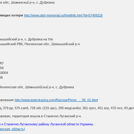
я обл., Шиманский р-н, с. Дубровка
няющих потери
http://www.obd-memorial.ru/html/info.htm?id=57409116
ышейский р-н, с. Дубровка на Узе
мышейский РВК, Пензенская обл., Шемышейский р-н
МО
 58
18004
08
Пензенская обл., Шемышейский р-н, с. Дубровка
ирование
http://www.teatrskazka.com/Raznoe/Perec … 05_01.html
д, 379 рр, 575 сапб, 728 обс (215 орс), 295 медсанбат, 361 орхз, 451 атр, 470 пхп, 93 двл,
рован, территория вошла в Станично-Луганский р-н.
ся к Станично-Луганскому району Луганской области Украины.
уганская_область)