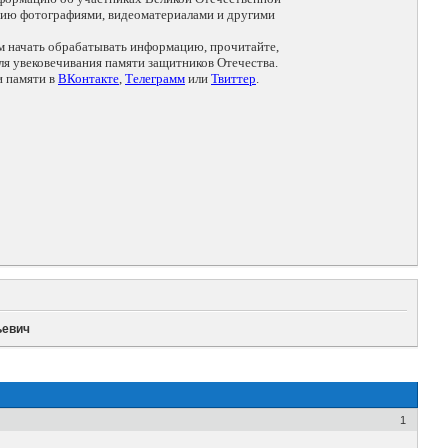
цию фотографиями, видеоматериалами и другими
ем начать обрабатывать информацию, прочитайте,
я увековечивания памяти защитников Отечества.
и памяти в
ВКонтакте
,
Телеграмм
или
Твиттер
.
ьевич
1