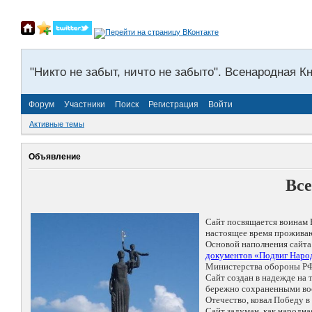
"Никто не забыт, ничто не забыто". Всенародная К
Форум
Участники
Поиск
Регистрация
Войти
Активные темы
Объявление
Все
Сайт посвящается воинам 
настоящее время проживаю
Основой наполнения сайта
документов «Подвиг Народ
Министерства обороны РФ
Сайт создан в надежде на
бережно сохраненными восп
Отечество, ковал Победу 
Сайт задуман, как народн