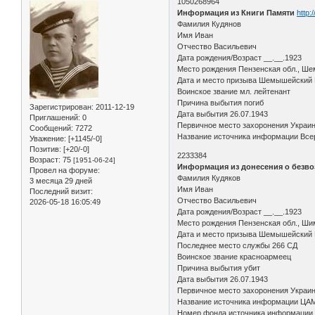
1050268964
Информация из Книги Памяти
http:
Фамилия Кудянов
Имя Иван
Отчество Васильевич
Дата рождения/Возраст __.__.1923
Место рождения Пензенская обл., Шем
Дата и место призыва Шемышейский
Воинское звание мл. лейтенант
Причина выбытия погиб
Зарегистрирован
: 2011-12-19
Дата выбытия 26.07.1943
Приглашений:
0
Первичное место захоронения Украин
Сообщений:
7272
Название источника информации Всер
Уважение:
[+1145/-0]
Позитив:
[+20/-0]
2233384
Возраст:
75
[1951-06-24]
Информация из донесения о безво
Провел на форуме:
Фамилия Кудяков
3 месяца 29 дней
Имя Иван
Последний визит:
Отчество Васильевич
2026-05-18 16:05:49
Дата рождения/Возраст __.__.1923
Место рождения Пензенская обл., Шим
Дата и место призыва Шемышейский 
Последнее место службы 266 СД
Воинское звание красноармеец
Причина выбытия убит
Дата выбытия 26.07.1943
Первичное место захоронения Украинс
Название источника информации ЦА
Номер фонда источника информации