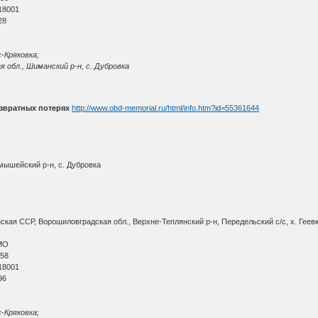
18001
28
с-Кряковка;
я обл., Шиманский р-н, с. Дубровка
звратных потерях
http://www.obd-memorial.ru/html/info.htm?id=55361644
мышейский р-н, с. Дубровка
кая ССР, Ворошиловградская обл., Верхне-Теплянский р-н, Передельский с/с, х. Геев
МО
 58
18001
96
с-Кряковка;