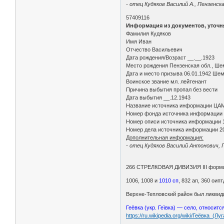
- отец Кудяков Василий А., Пензенска
57409116
Информация из документов, уточ
Фамилия Кудяков
Имя Иван
Отчество Васильевич
Дата рождения/Возраст __.__.1923
Место рождения Пензенская обл., Шем
Дата и место призыва 06.01.1942 Ше
Воинское звание мл. лейтенант
Причина выбытия пропал без вести
Дата выбытия __.12.1943
Название источника информации ЦА
Номер фонда источника информации
Номер описи источника информации 
Номер дела источника информации 2
Дополнительная информация:
- отец Кудяков Василий Антонович, 
266 СТРЕЛКОВАЯ ДИВИЗИЯ III форм
1006, 1008 и
1010 сп
, 832 ап, 360 оипт
Верхне-Тепловский район был ликвиди
Геёвка (укр. Геївка) — село, относит
https://ru.wikipedia.org/wiki/Геёвка_(Л