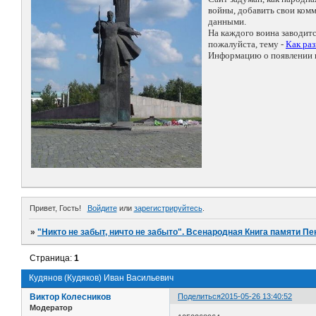
войны, добавить свои ко
данными.
На каждого воина заводит
пожалуйста, тему -
Как ра
Информацию о появлении н
Привет, Гость!
Войдите
или
зарегистрируйтесь
.
»
"Никто не забыт, ничто не забыто". Всенародная Книга памяти Пе
Страница:
1
Кудянов (Кудяков) Иван Васильевич
Виктор Колесников
Поделиться
2015-05-26 13:40:52
Модератор