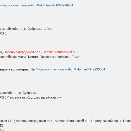
//www.obd-memorial.ru/html/info.htm?id=1050268964
ышейский р-н, с. Дубровка-на-Узе
 РВК
а,
Ворошиловградская обл., Верхне-Тепловский р-н
оссийская Книга Памяти. Пензенская область. Том 4
звратных потерях
http://www.obd-memorial.ru/html/info.htm?id=2233384
анский р-н, с. Дубровка
РВК, Пензенская обл., Шемышейский р-н
кая ССР, Ворошиловградская обл., Верхне-Теплянский р-н, Передельский с/с, х. Геев
МО
 58