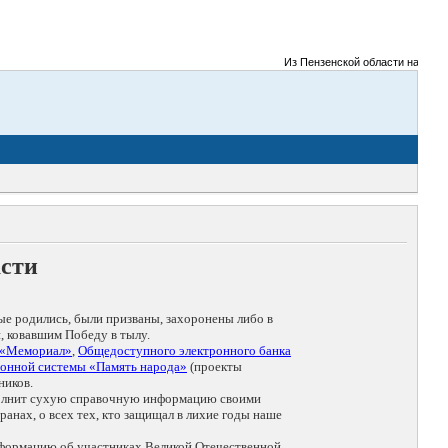
Из Пензенской области на фронты
асти
ые родились, были призваны, захоронены либо в
, ковавшим Победу в тылу.
 «Мемориал»
,
Общедоступного электронного банка
онной системы «Память народа»
(проекты
ников.
дополнит сухую справочную информацию своими
анах, о всех тех, кто защищал в лихие годы наше
нформацию об участниках Великой Отечественной