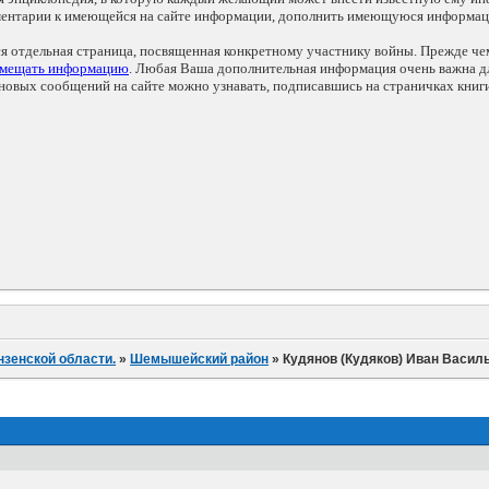
мментарии к имеющейся на сайте информации, дополнить имеющуюся информа
ся отдельная страница, посвященная конкретному участнику войны. Прежде ч
змещать информацию
. Любая Ваша дополнительная информация очень важна дл
овых сообщений на сайте можно узнавать, подписавшись на страничках книг
нзенской области.
»
Шемышейский район
»
Кудянов (Кудяков) Иван Васил