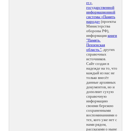
гг.»
,
государственной
информационной
системы «Память
народа»
(проекты
Министерства
обороны РФ),
информация
книги
"Память.
Пензенская
область."
, других
справочных
источников.
Сайт создан в
надежде на то, что
каждый из нас не
только внесёт
данные архивных
документов, но и
дополнит сухую
справочную
информацию
своими бережно
сохраненными
воспоминаниями о
тех, кого уже нет с
нами рядом,
рассказами о ныне