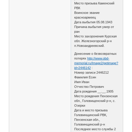
Место призыва Каменский
РВК
Воинское звание
красноармеец
Дата выбытия 05.08.1943
Причина выбытия умер от
ран
Место захоронения Курская
обл. Железногорский р-н
п.Новоандреевский.
Донесение о безвозвратных
потерях
http://www.obd-
memorial.ru/Image2/getimage?
id=2446142
:
Номер записи 2446212
Фамилия Есин
Имя Иван
Отчество Петрович
Дата рождения __.__.1905
Место рождения Пензенская
обл., Головищенский р-н, с.
Озерки
Дата и место призыва
Головинщинский РВК,
Пензенская обл.,
Головинщинский р-н
Последнее место службы 2