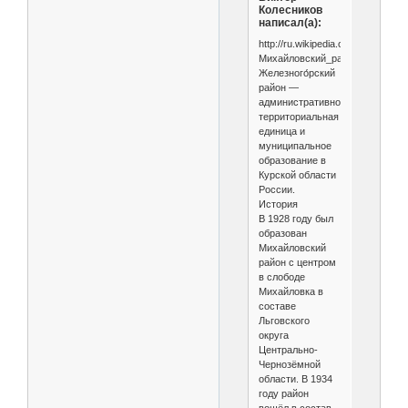
Колесников
написал(а):
http://ru.wikipedia.org/wiki/
Михайловский_район_Курской_
Железного́рский
район —
административно-
территориальная
единица и
муниципальное
образование в
Курской области
России.
История
В 1928 году был
образован
Михайловский
район с центром
в слободе
Михайловка в
составе
Льговского
округа
Центрально-
Чернозёмной
области. В 1934
году район