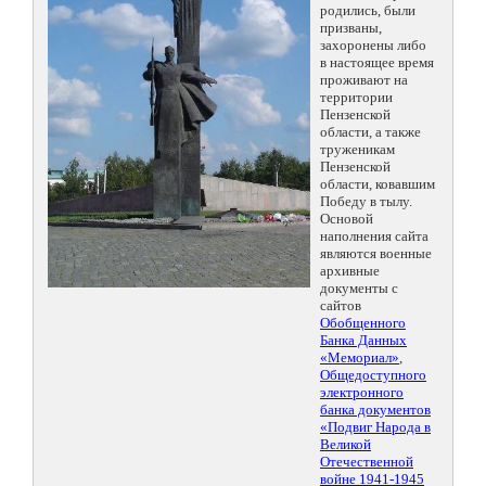
родились, были
призваны,
захоронены либо
в настоящее время
проживают на
территории
Пензенской
области, а также
труженикам
Пензенской
области, ковавшим
Победу в тылу.
Основой
наполнения сайта
являются военные
архивные
документы с
сайтов
Обобщенного
Банка Данных
«Мемориал»
,
Общедоступного
электронного
банка документов
«Подвиг Народа в
Великой
Отечественной
войне 1941-1945