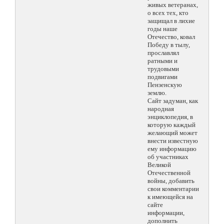
живых ветеранах,
о всех тех, кто
защищал в лихие
годы наше
Отечество, ковал
Победу в тылу,
прославлял
ратными и
трудовыми
подвигами
Пензенскую
землю.
Сайт задуман, как
народная
энциклопедия, в
которую каждый
желающий может
внести известную
ему информацию
об участниках
Великой
Отечественной
войны, добавить
свои комментарии
к имеющейся на
сайте
информации,
дополнить