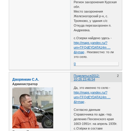
Регион захоронения Курская
обл.
Место захоронения
Железногорский р-н, с.
Трояново, у здания с/с
Откуда перезахоронен п.
Андреевка.
с.Озерки найдено здесь -
http://maps.yandex.ru/?
um=TFQdEYDATA14m …
&l=map
. Неизвестно: то ли
это село.
0
Поделиться
2012-
2
Дворянкин С.А.
10-26 23:46:54
Администратор
Да, это именно то село -
http://maps.yandex.ru/?
um=TFQdEYDATA14m …
&l=map
.
Согласно данным
Справочника по адм.-тер.
делению Пензенского края
1663-1991гг. на апрель 1939г.
с.Озёрки в составе