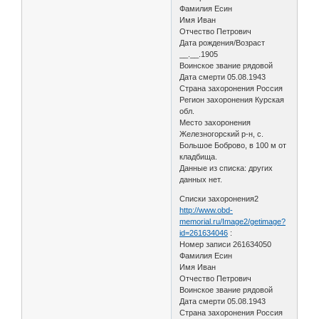
Фамилия Есин
Имя Иван
Отчество Петрович
Дата рождения/Возраст
__.__.1905
Воинское звание рядовой
Дата смерти 05.08.1943
Страна захоронения Россия
Регион захоронения Курская
обл.
Место захоронения
Железногорский р-н, с.
Большое Боброво, в 100 м от
кладбища.
Данные из списка: других
данных нет.
Списки захоронения2
http://www.obd-
memorial.ru/Image2/getimage?
id=261634046
:
Номер записи 261634050
Фамилия Есин
Имя Иван
Отчество Петрович
Воинское звание рядовой
Дата смерти 05.08.1943
Страна захоронения Россия