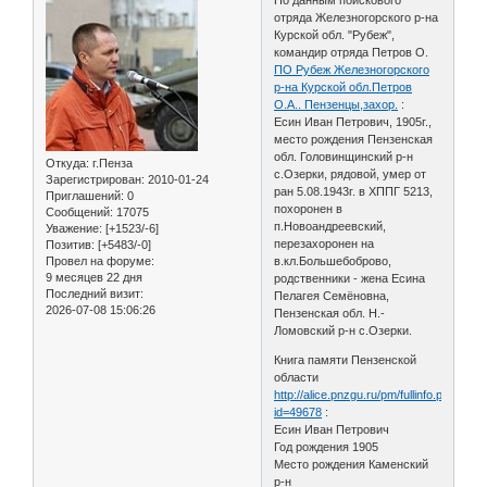
отряда Железногорского р-на
Курской обл. "Рубеж",
командир отряда Петров О.
ПО Рубеж Железногорского
р-на Курской обл.Петров
О.А.. Пензенцы,захор.
:
Есин Иван Петрович, 1905г.,
место рождения Пензенская
обл. Головинщинский р-н
Откуда:
г.Пенза
с.Озерки, рядовой, умер от
Зарегистрирован
: 2010-01-24
ран 5.08.1943г. в ХППГ 5213,
Приглашений:
0
похоронен в
Сообщений:
17075
п.Новоандреевский,
Уважение:
[+1523/-6]
перезахоронен на
Позитив:
[+5483/-0]
Провел на форуме:
в.кл.Большебоброво,
9 месяцев 22 дня
родственники - жена Есина
Последний визит:
Пелагея Семёновна,
2026-07-08 15:06:26
Пензенская обл. Н.-
Ломовский р-н с.Озерки.
Книга памяти Пензенской
области
http://alice.pnzgu.ru/pm/fullinfo.php?
id=49678
:
Есин Иван Петрович
Год рождения 1905
Место рождения Каменский
р-н