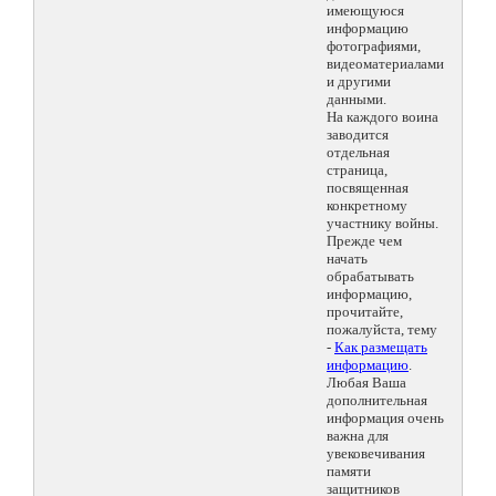
имеющуюся
информацию
фотографиями,
видеоматериалами
и другими
данными.
На каждого воина
заводится
отдельная
страница,
посвященная
конкретному
участнику войны.
Прежде чем
начать
обрабатывать
информацию,
прочитайте,
пожалуйста, тему
-
Как размещать
информацию
.
Любая Ваша
дополнительная
информация очень
важна для
увековечивания
памяти
защитников