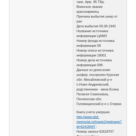
танк. Арм. 95 ТБр.
Воинское звание
красноармеец
Причина выбытия умер от
ран
Дата выбытия 05.08.1943
Название источника
информации ЦАМО
Номер фонда источника
информации 58
Номер описи источника
информации 18001
Номер дела источника
информации 698.
Данные из донесения:
шофер, похоронен Курская
обл. Михайловский р-н
п.Ново-Андреевский,
родственники - жена Есина
Пелагея Семеновна,
Пензенская обл.
Головищенский р-н с.Озерки.
Книга учета умерших
http://www.obd-
memorial.ru/Image2/getimage?
id=62418447
:
Номер записи 62618757