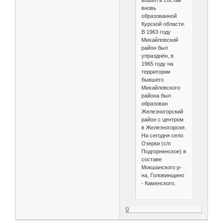
вошёл в состав
вновь
образованной
Курской области.
В 1963 году
Михайловский
район был
упразднён, в
1965 году на
территории
бывшего
Михайловского
района был
образован
Железногорский
район с центром
в Железногорске.
На сегодня село
Озерки (с/п
Подгорненское) в
составе
Мокшанского р-
на, Головинщино
- Каменского.
0