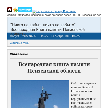
ы Великой Отечественной войны было призвано более 300 000 человек, не вернулось о
"Никто не забыт, ничто не забыто".
Всенародная Книга памяти Пензенской
области.
Форум
Участники
Поиск
Регистрация
Войти
Активные темы
Объявление
Всенародная книга памяти
Пензенской области
Сайт посвящается
воинам Великой
Отечественной
войны,
вернувшимся и не
вернувшимся с
войны, которые