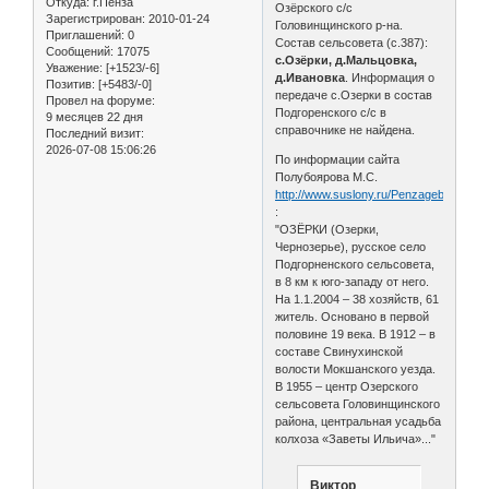
Откуда:
г.Пенза
Озёрского с/с
Зарегистрирован
: 2010-01-24
Головинщинского р-на.
Приглашений:
0
Состав сельсовета (с.387):
Сообщений:
17075
с.Озёрки, д.Мальцовка,
Уважение:
[+1523/-6]
д.Ивановка
. Информация о
Позитив:
[+5483/-0]
передаче с.Озерки в состав
Провел на форуме:
Подгоренского с/с в
9 месяцев 22 дня
справочнике не найдена.
Последний визит:
2026-07-08 15:06:26
По информации сайта
Полубоярова М.С.
http://www.suslony.ru/Penzagebiet/mok
:
"ОЗЁРКИ (Озерки,
Чернозерье), русское село
Подгорненского сельсовета,
в 8 км к юго-западу от него.
На 1.1.2004 – 38 хозяйств, 61
житель. Основано в первой
половине 19 века. В 1912 – в
составе Свинухинской
волости Мокшанского уезда.
В 1955 – центр Озерского
сельсовета Головинщинского
района, центральная усадьба
колхоза «Заветы Ильича»..."
Виктор