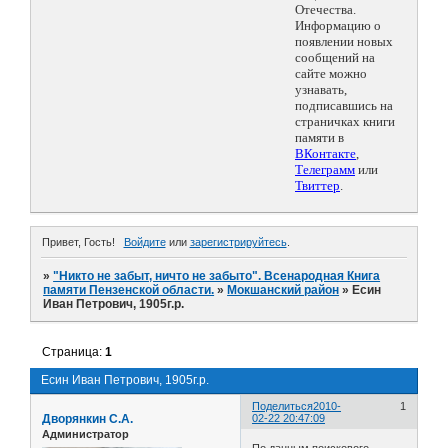
Отечества.
Информацию о
появлении новых
сообщений на
сайте можно
узнавать,
подписавшись на
страничках книги
памяти в
ВКонтакте
,
Телеграмм
или
Твиттер
.
Привет, Гость!
Войдите
или
зарегистрируйтесь
.
»
"Никто не забыт, ничто не забыто". Всенародная Книга
памяти Пензенской области.
»
Мокшанский район
»
Есин
Иван Петрович, 1905г.р.
Страница:
1
Есин Иван Петрович, 1905г.р.
Поделиться
2010-
1
Дворянкин С.А.
02-22 20:47:09
Администратор
По данным поискового