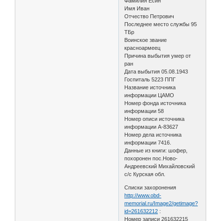
Фамилия Есин
Имя Иван
Отчество Петрович
Последнее место службы 95
ТБр
Воинское звание
красноармеец
Причина выбытия умер от
ран
Дата выбытия 05.08.1943
Госпиталь 5223 ППГ
Название источника
информации ЦАМО
Номер фонда источника
информации 58
Номер описи источника
информации А-83627
Номер дела источника
информации 7416.
Данные из книги: шофер,
похоронен пос.Ново-
Андреевский Михайловский
с/с Курская обл.
Списки захоронения
http://www.obd-
memorial.ru/Image2/getimage?
id=261632212
:
Номер записи 261632215