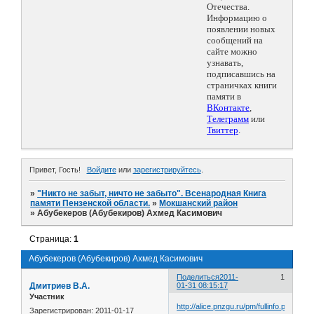
Отечества.
Информацию о
появлении новых
сообщений на
сайте можно
узнавать,
подписавшись на
страничках книги
памяти в
ВКонтакте
,
Телеграмм
или
Твиттер
.
Привет, Гость!
Войдите
или
зарегистрируйтесь
.
»
"Никто не забыт, ничто не забыто". Всенародная Книга
памяти Пензенской области.
»
Мокшанский район
»
Абубекеров (Абубекиров) Ахмед Касимович
Страница:
1
Абубекеров (Абубекиров) Ахмед Касимович
Поделиться
2011-
1
Дмитриев В.А.
01-31 08:15:17
Участник
http://alice.pnzgu.ru/pm/fullinfo.php?
Зарегистрирован
: 2011-01-17