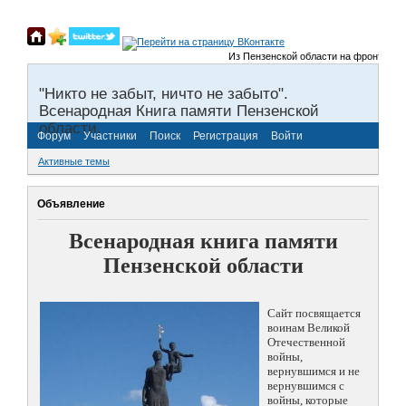
Из Пензенской области на фронты Велик
"Никто не забыт, ничто не забыто".
Всенародная Книга памяти Пензенской
области.
Форум
Участники
Поиск
Регистрация
Войти
Активные темы
Объявление
Всенародная книга памяти
Пензенской области
Сайт посвящается
воинам Великой
Отечественной
войны,
вернувшимся и не
вернувшимся с
войны, которые