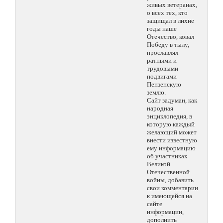
живых ветеранах,
о всех тех, кто
защищал в лихие
годы наше
Отечество, ковал
Победу в тылу,
прославлял
ратными и
трудовыми
подвигами
Пензенскую
землю.
Сайт задуман, как
народная
энциклопедия, в
которую каждый
желающий может
внести известную
ему информацию
об участниках
Великой
Отечественной
войны, добавить
свои комментарии
к имеющейся на
сайте
информации,
дополнить