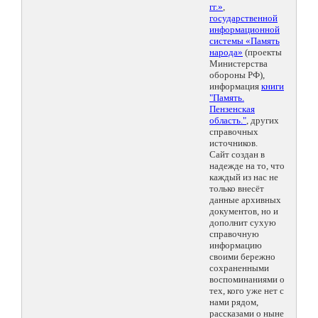
гг.»
,
государственной
информационной
системы «Память
народа»
(проекты
Министерства
обороны РФ),
информация
книги
"Память.
Пензенская
область."
, других
справочных
источников.
Сайт создан в
надежде на то, что
каждый из нас не
только внесёт
данные архивных
документов, но и
дополнит сухую
справочную
информацию
своими бережно
сохраненными
воспоминаниями о
тех, кого уже нет с
нами рядом,
рассказами о ныне