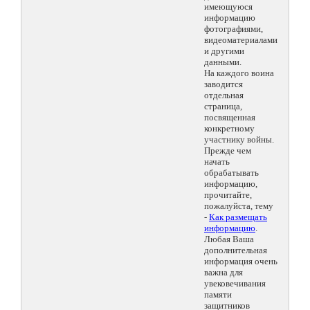
имеющуюся
информацию
фотографиями,
видеоматериалами
и другими
данными.
На каждого воина
заводится
отдельная
страница,
посвященная
конкретному
участнику войны.
Прежде чем
начать
обрабатывать
информацию,
прочитайте,
пожалуйста, тему
-
Как размещать
информацию
.
Любая Ваша
дополнительная
информация очень
важна для
увековечивания
памяти
защитников