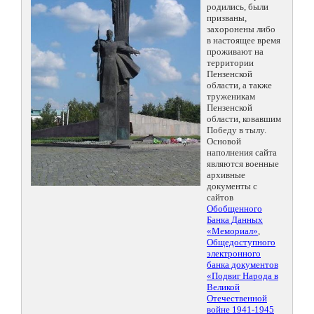
родились, были
призваны,
захоронены либо
в настоящее время
проживают на
территории
Пензенской
области, а также
труженикам
Пензенской
области, ковавшим
Победу в тылу.
Основой
наполнения сайта
являются военные
архивные
документы с
сайтов
Обобщенного
Банка Данных
«Мемориал»
,
Общедоступного
электронного
банка документов
«Подвиг Народа в
Великой
Отечественной
войне 1941-1945