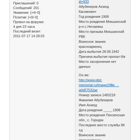
id=933
Приглашений:
0
Абубекеров Ахмед
Сообщений:
201
Касимович
Уважение:
[+4/-0]
Год рождения 1908
Позитив:
[+0/-0]
Место рождения Мокшанский
Провел на форуме:
4 дня 23 часа
р-н с.Нечаевка
Последний визит:
Место призыва Мокшанский
2011-07-17 14:28:03
РВК
Воинское звание
красноармеец
Дата выбытия 28.09.1942
Причина выбытия пропал б/в
Место захоронения нет
данных
Он же:
http://www.obd-
memorial.ru/Image2/filte …
a0d57532ae
Номер записи 1483218
Фамилия Абубекиров
Имя Ахмед
Дата рождения __.__.1908
Место рождения Пензенская
обл., с. Городок
Последнее место службы 86
сд
Воинское звание
красноармеец