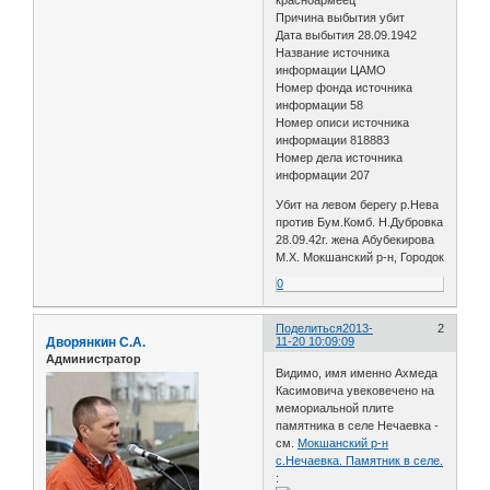
Причина выбытия убит
Дата выбытия 28.09.1942
Название источника
информации ЦАМО
Номер фонда источника
информации 58
Номер описи источника
информации 818883
Номер дела источника
информации 207
Убит на левом берегу р.Нева
против Бум.Комб. Н.Дубровка
28.09.42г. жена Абубекирова
М.Х. Мокшанский р-н, Городок
0
Поделиться
2013-
2
Дворянкин С.А.
11-20 10:09:09
Администратор
Видимо, имя именно Ахмеда
Касимовича увековечено на
мемориальной плите
памятника в селе Нечаевка -
см.
Мокшанский р-н
с.Нечаевка. Памятник в селе.
: