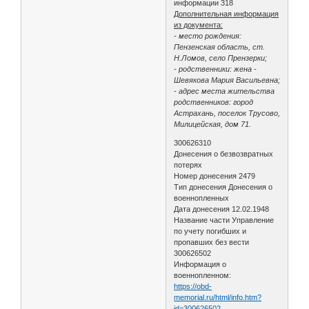
информации 318
Дополнительная информация
из документа:
- место рождения:
Пензенская область, ст.
Н.Ломов, село Прензерки;
- родственники: жена -
Шевякова Мария Васильевна;
- адрес места жительства
родственников: город
Астрахань, поселок Трусово,
Милицейская, дом 71.
300626310
Донесения о безвозвратных
потерях
Номер донесения 2479
Тип донесения Донесения о
военнопленных
Дата донесения 12.02.1948
Название части Управление
по учету погибших и
пропавших без вести
300626502
Информация о
военнопленном:
https://obd-
memorial.ru/html/info.htm?
id=300626502