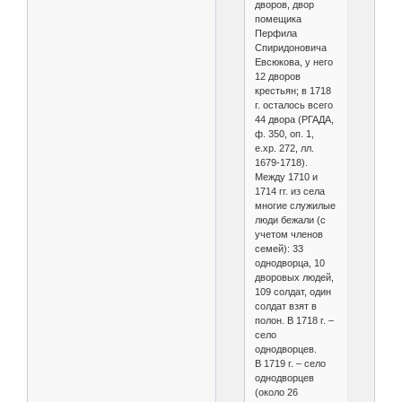
дворов, двор
помещика
Перфила
Спиридоновича
Евсюкова, у него
12 дворов
крестьян; в 1718
г. осталось всего
44 двора (РГАДА,
ф. 350, оп. 1,
е.хр. 272, лл.
1679-1718).
Между 1710 и
1714 гг. из села
многие служилые
люди бежали (с
учетом членов
семей): 33
однодворца, 10
дворовых людей,
109 солдат, один
солдат взят в
полон. В 1718 г. –
село
однодворцев.
В 1719 г. – село
однодворцев
(около 26