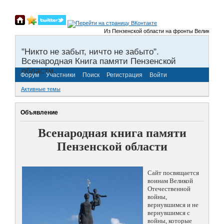
Из Пензенской области на фронты Великой Отечес
"Никто не забыт, ничто не забыто".
Всенародная Книга памяти Пензенской
области.
Форум
Участники
Поиск
Регистрация
Войти
Активные темы
Объявление
Всенародная книга памяти
Пензенской области
Сайт посвящается
воинам Великой
Отечественной
войны,
вернувшимся и не
вернувшимся с
войны, которые