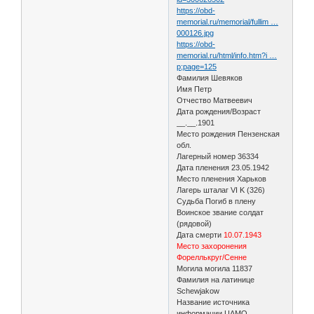
https://obd-
memorial.ru/memorial/fullim …
000126.jpg
https://obd-
memorial.ru/html/info.htm?i …
p;page=125
Фамилия Шевяков
Имя Петр
Отчество Матвеевич
Дата рождения/Возраст
__.__.1901
Место рождения Пензенская
обл.
Лагерный номер 36334
Дата пленения 23.05.1942
Место пленения Харьков
Лагерь шталаг VI K (326)
Судьба Погиб в плену
Воинское звание солдат
(рядовой)
Дата смерти
10.07.1943
Место захоронения
Фореллькруг/Сенне
Могила могила 11837
Фамилия на латинице
Schewjakow
Название источника
информации ЦАМО