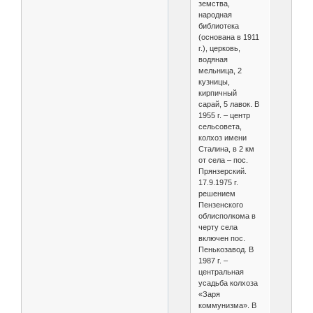
земства,
народная
библиотека
(основана в 1911
г.), церковь,
водяная
мельница, 2
кузницы,
кирпичный
сарай, 5 лавок. В
1955 г. – центр
сельсовета,
колхоз имени
Сталина, в 2 км
от села – пос.
Прянзерский.
17.9.1975 г.
решением
Пензенского
облисполкома в
черту села
включен пос.
Пенькозавод. В
1987 г. –
центральная
усадьба колхоза
«Заря
коммунизма». В