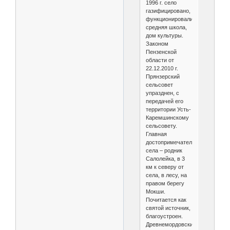
1996 г. село
газифицировано,
функционировали
средняя школа,
дом культуры.
Законом
Пензенской
области от
22.12.2010 г.
Прянзерский
сельсовет
упразднен, с
передачей его
территории Усть-
Каремшинскому
сельсовету.
Главная
достопримечательность
села – родник
Салолейка, в 3
км к северу от
села, в лесу, на
правом берегу
Мокши.
Почитается как
святой источник,
благоустроен.
Древнемордовский