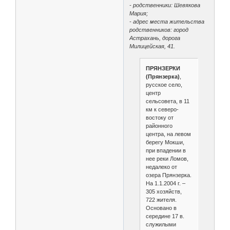
- родственники: Шевякова
Мария;
- адрес места жительства
родственников: город
Астрахань, дорога
Милицейская, 41.
ПРЯНЗЕРКИ
(Прянзерка)
,
русское село,
центр
сельсовета, в 11
км к северо-
востоку от
районного
центра, на левом
берегу Мокши,
при впадении в
нее реки Ломов,
недалеко от
озера Прянзерка.
На 1.1.2004 г. –
305 хозяйств,
722 жителя.
Основано в
середине 17 в.
служилыми