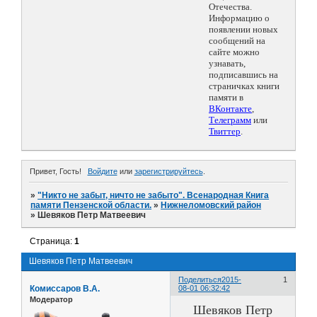
Отечества.
Информацию о
появлении новых
сообщений на
сайте можно
узнавать,
подписавшись на
страничках книги
памяти в
ВКонтакте
,
Телеграмм
или
Твиттер
.
Привет, Гость!
Войдите
или
зарегистрируйтесь
.
»
"Никто не забыт, ничто не забыто". Всенародная Книга
памяти Пензенской области.
»
Нижнеломовский район
»
Шевяков Петр Матвеевич
Страница:
1
Шевяков Петр Матвеевич
Поделиться
2015-
1
Комиссаров В.А.
08-01 06:32:42
Модератор
Шевяков Петр