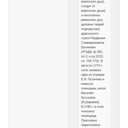
ревизских душ),
солдат (4
ревизских души)
и нескольких
ревизских душ
деловых людей
подпоручика
драгунского
строя Перфилия
Спиридоновича
Евсюкова
(РГАДА, ф.350,
оп.3, е.хр.2223,
лл. 759-770). В
августе 1774 г.
село занимал
один из отрядов
Е.И. Пугачева и
повесил
помещика, князя
Василия
Кугушева
(В.Шаракин).
В 1785 г. в селе
показана
помещица
Прасковья
Харитоновна