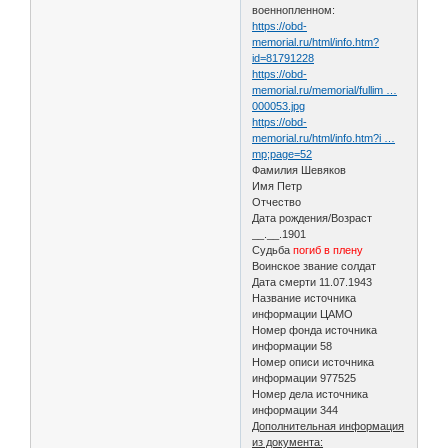
военнопленном:
https://obd-
memorial.ru/html/info.htm?
id=81791228
https://obd-
memorial.ru/memorial/fullim …
000053.jpg
https://obd-
memorial.ru/html/info.htm?i …
mp;page=52
Фамилия Шевяков
Имя Петр
Отчество
Дата рождения/Возраст
__.__.1901
Судьба
погиб в плену
Воинское звание солдат
Дата смерти 11.07.1943
Название источника
информации ЦАМО
Номер фонда источника
информации 58
Номер описи источника
информации 977525
Номер дела источника
информации 344
Дополнительная информация
из документа: