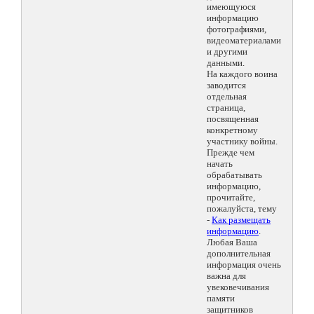
имеющуюся
информацию
фотографиями,
видеоматериалами
и другими
данными.
На каждого воина
заводится
отдельная
страница,
посвященная
конкретному
участнику войны.
Прежде чем
начать
обрабатывать
информацию,
прочитайте,
пожалуйста, тему
-
Как размещать
информацию
.
Любая Ваша
дополнительная
информация очень
важна для
увековечивания
памяти
защитников