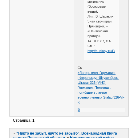
могильник
(бронзовые
вещи).
Лит.: В. Шаракин.
Знай свой край.
Прянзерки. –
«Пензенская
правда»,
14.10.1987, с.4.
См. :
http://suslony.ru/Penzagebiet/N
См. :
>Лагерь в/пл. Германия.
г.Форелькруг-Штукенброк.
Шталаг 326 (VI-K).
Германия. Пензенцы,
погибшие в лагере
военнопленных Stalag 326-VI-
K
0
Страница:
1
»
"Никто не забыт, ничто не забыто". Всенародная Книга
памяти Пензенской области.
»
Нижнеломовский район