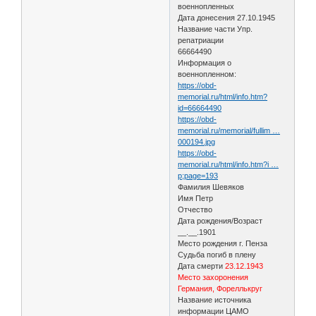
военнопленных
Дата донесения 27.10.1945
Название части Упр.
репатриации
66664490
Информация о
военнопленном:
https://obd-
memorial.ru/html/info.htm?
id=66664490
https://obd-
memorial.ru/memorial/fullim …
000194.jpg
https://obd-
memorial.ru/html/info.htm?i …
p;page=193
Фамилия Шевяков
Имя Петр
Отчество
Дата рождения/Возраст
__.__.1901
Место рождения г. Пенза
Судьба погиб в плену
Дата смерти
23.12.1943
Место захоронения
Германия, Фореллькруг
Название источника
информации ЦАМО