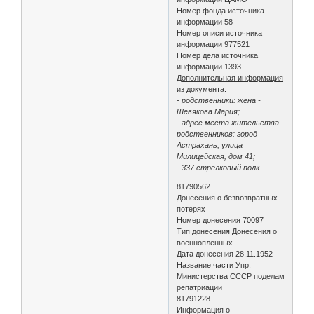
Номер фонда источника
информации 58
Номер описи источника
информации 977521
Номер дела источника
информации 1393
Дополнительная информация
из документа:
- родственники: жена -
Шевякова Мария;
- адрес места жительства
родственников: город
Астрахань, улица
Милицейская, дом 41;
- 337 стрелковый полк.
81790562
Донесения о безвозвратных
потерях
Номер донесения 70097
Тип донесения Донесения о
военнопленных
Дата донесения 28.11.1952
Название части Упр.
Министерства СССР поделам
репатриации
81791228
Информация о