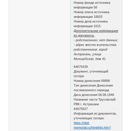
Номер фонда источника
информации 58
Номер описи источника
информации 18003
Номер дела источника
информации 1615
Дополнительная информация
из документа:
- родственники: нет данных;
- адрес места жительства
родственников: город
Астрахань, улица
Милицейская, дом 41.
64675439
Документ, уточняющий
потери
Номер донесения 68896
Тип донесения Донесения
послевоенного периода
Дата донесения 06.08.1946
Название части Трусовский
РВК г. Астрахани
64675527
Информация из документов,
уточняющих потери:
https://obd-
memorial.ru/html/info.htm?