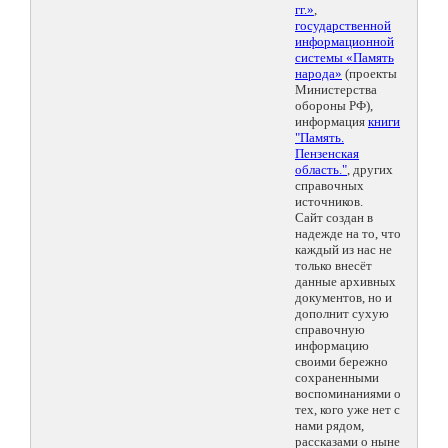
гг.»
,
государственной
информационной
системы «Память
народа»
(проекты
Министерства
обороны РФ),
информация
книги
"Память.
Пензенская
область."
, других
справочных
источников.
Сайт создан в
надежде на то, что
каждый из нас не
только внесёт
данные архивных
документов, но и
дополнит сухую
справочную
информацию
своими бережно
сохраненными
воспоминаниями о
тех, кого уже нет с
нами рядом,
рассказами о ныне