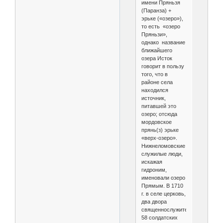
имени Пряньзя
(Паранза) +
эрьке («озеро»),
то есть «озеро
Пряньзи»,
однако название
ближайшего
озера Исток
говорит в пользу
того, что в
районе села
находился
источник,
питавшей это
озеро; отсюда
мордовское
прянь(з) эрьке
«верх-озеро».
Нижнеломовские
служилые люди,
искажая
гидроним,
именовали озеро
Прямым. В 1710
г. в селе церковь,
два двора
священнослужителей,
58 солдатских