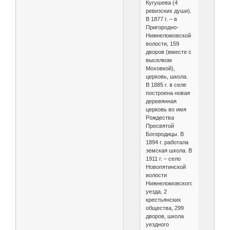
Кугушева (4
ревизских души).
В 1877 г. – в
Пригородно-
Нижнеломовской
волости, 159
дворов (вместе с
выселком
Моховкой),
церковь, школа.
В 1885 г. в селе
построена новая
деревянная
церковь во имя
Рождества
Пресвятой
Богородицы. В
1894 г. работала
земская школа. В
1911 г. – село
Новопятинской
волости
Нижнеломовского
уезда, 2
крестьянских
общества, 299
дворов, школа
уездного