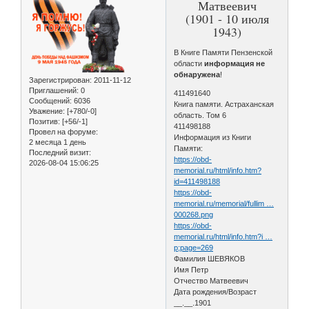
Матвеевич
(1901 - 10 июля
1943)
В Книге Памяти Пензенской
области
информация не
обнаружена
!
Зарегистрирован
: 2011-11-12
Приглашений:
0
411491640
Сообщений:
6036
Книга памяти. Астраханская
Уважение:
[+780/-0]
область. Том 6
Позитив:
[+56/-1]
411498188
Провел на форуме:
Информация из Книги
2 месяца 1 день
Памяти:
Последний визит:
https://obd-
2026-08-04 15:06:25
memorial.ru/html/info.htm?
id=411498188
https://obd-
memorial.ru/memorial/fullim …
000268.png
https://obd-
memorial.ru/html/info.htm?i …
p;page=269
Фамилия ШЕВЯКОВ
Имя Петр
Отчество Матвеевич
Дата рождения/Возраст
__.__.1901