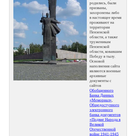
родились, были
призваны,
захоронены либо
в настоящее время
проживают на
территории
Пензенской
области, а также
труженикам
Пензенской
области, ковавшим
Победу в тылу.
Основой
наполнения сайта
являются военные
архивные
документы с
сайтов
Обобщенного
Банка Данных
«Мемориал»
,
Общедоступного
электронного
банка документов
«Подвиг Народа в
Великой
Отечественной
войне 1941-1945