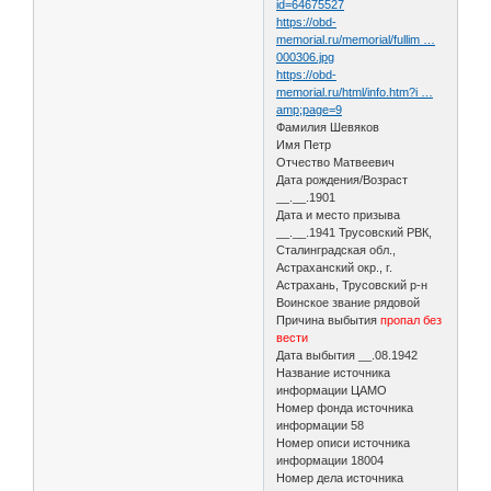
id=64675527
https://obd-
memorial.ru/memorial/fullim …
000306.jpg
https://obd-
memorial.ru/html/info.htm?i …
amp;page=9
Фамилия Шевяков
Имя Петр
Отчество Матвеевич
Дата рождения/Возраст
__.__.1901
Дата и место призыва
__.__.1941 Трусовский РВК,
Сталинградская обл.,
Астраханский окр., г.
Астрахань, Трусовский р-н
Воинское звание рядовой
Причина выбытия
пропал без
вести
Дата выбытия __.08.1942
Название источника
информации ЦАМО
Номер фонда источника
информации 58
Номер описи источника
информации 18004
Номер дела источника