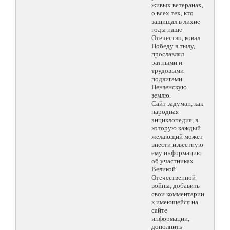
живых ветеранах,
о всех тех, кто
защищал в лихие
годы наше
Отечество, ковал
Победу в тылу,
прославлял
ратными и
трудовыми
подвигами
Пензенскую
землю.
Сайт задуман, как
народная
энциклопедия, в
которую каждый
желающий может
внести известную
ему информацию
об участниках
Великой
Отечественной
войны, добавить
свои комментарии
к имеющейся на
сайте
информации,
дополнить