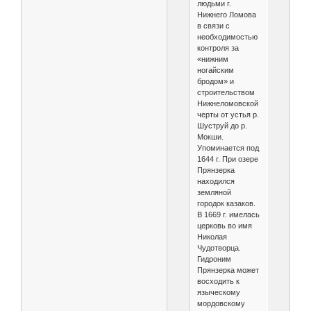
людьми г.
Нижнего Ломова
в связи с
необходимостью
контроля за
«нижним
ногайским
бродом» и
строительством
Нижнеломовской
черты от устья р.
Шуструй до р.
Мокши.
Упоминается под
1644 г. При озере
Прянзерка
находился
земляной
городок казаков.
В 1669 г. имелась
церковь во имя
Николая
Чудотворца.
Гидроним
Прянзерка может
восходить к
языческому
мордовскому