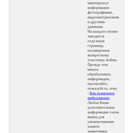
имеющуюся
информацию
фотографиями,
видеоматериалами
и другими
данными.
На каждого воина
заводится
отдельная
страница,
посвященная
конкретному
участнику войны.
Прежде чем
начать
обрабатывать
информацию,
прочитайте,
пожалуйста, тему
-
Как размещать
информацию
.
Любая Ваша
дополнительная
информация очень
важна для
увековечивания
памяти
защитников