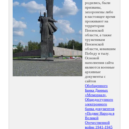
родились, были
призваны,
захоронены либо
в настоящее время
проживают на
территории
Пензенской
области, а также
труженикам
Пензенской
области, ковавшим
Победу в тылу.
Основой
наполнения сайта
являются военные
архивные
документы с
сайтов
Обобщенного
Банка Данных
«Мемориал»
,
Общедоступного
электронного
банка документов
«Подвиг Народа в
Великой
Отечественной
войне 1941-1945