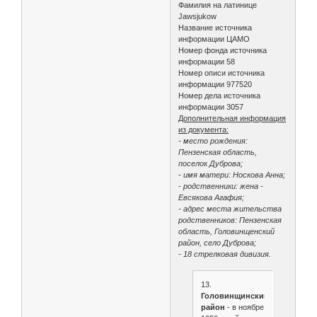
Фамилия на латинице
Jawsjukow
Название источника
информации ЦАМО
Номер фонда источника
информации 58
Номер описи источника
информации 977520
Номер дела источника
информации 3057
Дополнительная информация
из документа:
- место рождения:
Пензенская область,
поселок Дуброва;
- имя матери: Носкова Анна;
- родственники: жена -
Евсякова Агафия;
- адрес места жительства
родственников: Пензенская
область, Головинщенский
район, село Дуброва;
- 18 стрелковая дивизия.
13.
Головинщинский
район
- в ноябре