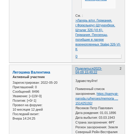
См. :
>Лагерь в/пл. Германия.
г.Форелькруг-Штукенброк.
Шталаг 326 (VI-K).
Германия. Пензенцы,
погибшие в лагере
военнопленных Stalag 326-VI-
K
0
Поделиться
2023-
2
Легошина Валентина
04-09 15:49:22
Активный участник
Здравствуйте!
Зарегистрирован
: 2022-05-20
Приглашений:
0
Поименный список
Сообщений:
8496
захоронения.
https://pamyat-
Уважение:
[+119/-0]
naroda.ru/heroes/memoria …
Позитив:
[+0/-1]
151425192/
Провел на форуме:
Явсюков Петр Павлович
10 месяцев 12 дней
Дата рождения: 01.01.1896
Последний визит:
Дата выбытия: 03.03.1943
Вчера 14:24:25
Страна захоронения: ФРГ
Регион захоронения: Земля
Северный Рейн-Вестфалия