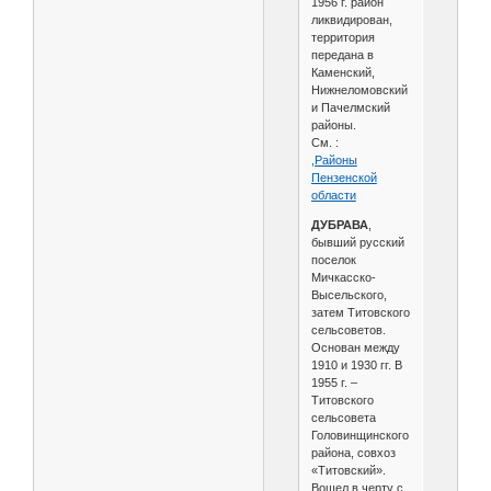
1956 г. район
ликвидирован,
территория
передана в
Каменский,
Нижнеломовский
и Пачелмский
районы.
См. :
,Районы
Пензенской
области
ДУБРАВА
,
бывший русский
поселок
Мичкасско-
Высельского,
затем Титовского
сельсоветов.
Основан между
1910 и 1930 гг. В
1955 г. –
Титовского
сельсовета
Головинщинского
района, совхоз
«Титовский».
Вошел в черту с.