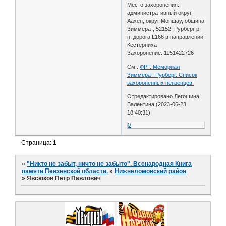
Место захоронения:
административный округ
Аахен, округ Моншау, община
Зиммерат, 52152, Рурберг р-
н, дорога L166 в направлении
Кестерниха
Захоронение: 1151422726
См.:
ФРГ. Мемориал
Зиммерат-Рурберг. Список
захороненных пензенцев.
Отредактировано Легошина
Валентина (2023-06-23
18:40:31)
0
Страница:
1
»
"Никто не забыт, ничто не забыто". Всенародная Книга
памяти Пензенской области.
»
Нижнеломовский район
»
Явсюков Петр Павлович