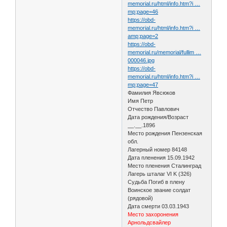
memorial.ru/html/info.htm?i …
mp;page=46
https://obd-
memorial.ru/html/info.htm?i …
amp;page=2
https://obd-
memorial.ru/memorial/fullim …
000046.jpg
https://obd-
memorial.ru/html/info.htm?i …
mp;page=47
Фамилия Явсюков
Имя Петр
Отчество Павлович
Дата рождения/Возраст
__.__.1896
Место рождения Пензенская
обл.
Лагерный номер 84148
Дата пленения 15.09.1942
Место пленения Сталинград
Лагерь шталаг VI K (326)
Судьба Погиб в плену
Воинское звание солдат
(рядовой)
Дата смерти 03.03.1943
Место захоронения
Арнольдсвайлер