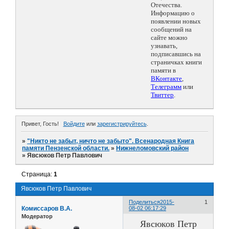
Отечества.
Информацию о
появлении новых
сообщений на
сайте можно
узнавать,
подписавшись на
страничках книги
памяти в
ВКонтакте
,
Телеграмм
или
Твиттер
.
Привет, Гость!
Войдите
или
зарегистрируйтесь
.
»
"Никто не забыт, ничто не забыто". Всенародная Книга
памяти Пензенской области.
»
Нижнеломовский район
»
Явсюков Петр Павлович
Страница:
1
Явсюков Петр Павлович
Поделиться
2015-
1
Комиссаров В.А.
08-02 06:17:29
Модератор
Явсюков Петр