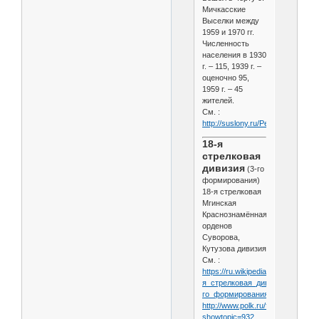
Мичкасские
Выселки между
1959 и 1970 гг.
Численность
населения в 1930
г. – 115, 1939 г. –
оценочно 95,
1959 г. – 45
жителей.
См. :
http://suslony.ru/Penzagebiet/N
18-я
стрелковая
дивизия
(3-го
формирования)
18-я стрелковая
Мгинская
Краснознамённая,
орденов
Суворова,
Кутузова дивизия
См. :
https://ru.wikipedia.org/wiki/18-
я_стрелковая_дивизия_(3-
го_формирования)
http://www.polk.ru/forum/index.ph
showtopic=932