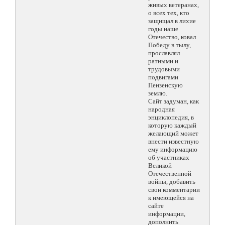
живых ветеранах,
о всех тех, кто
защищал в лихие
годы наше
Отечество, ковал
Победу в тылу,
прославлял
ратными и
трудовыми
подвигами
Пензенскую
землю.
Сайт задуман, как
народная
энциклопедия, в
которую каждый
желающий может
внести известную
ему информацию
об участниках
Великой
Отечественной
войны, добавить
свои комментарии
к имеющейся на
сайте
информации,
дополнить