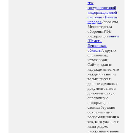
гг.»
,
государственной
информационной
системы «Память
народа»
(проекты
Министерства
обороны РФ),
информация
книги
"Память.
Пензенская
область."
, других
справочных
источников.
Сайт создан в
надежде на то, что
каждый из нас не
только внесёт
данные архивных
документов, но и
дополнит сухую
справочную
информацию
своими бережно
сохраненными
воспоминаниями о
тех, кого уже нет с
нами рядом,
рассказами о ныне