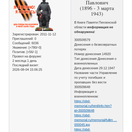
Павлович
(1896 - 3 марта
1943)
В Книге Памяти Пензенской
области
информация не
обнаружена
!
Зарегистрирован
: 2011-11-12
Приглашений:
0
300509579
Сообщений:
6036
Донесения о безвозвратных
Уважение:
[+780/-0]
потерях
Позитив:
[+56/-1]
Номер донесения 14920
Провел на форуме:
Тип донесения Донесения о
2 месяца 1 день
военнопленных
Последний визит:
Дата донесения 29.12.1947
2026-08-04 15:06:25
Название части Управление
по учету погибших и
пропавших без вести
300509648
Информация о
военнопленном:
https://obd-
memorial.ru/html/info.htm?
id=300509648
https://obd-
memorial.ru/memorial/fullim …
000045.jpg
https://obd-