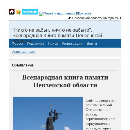
Из Пензенской области на фронты Великой 
"Никто не забыт, ничто не забыто".
Всенародная Книга памяти Пензенской
области.
Форум
Участники
Поиск
Регистрация
Войти
Активные темы
Объявление
Всенародная книга памяти
Пензенской области
Сайт посвящается
воинам Великой
Отечественной
войны,
вернувшимся и не
вернувшимся с
войны, которые