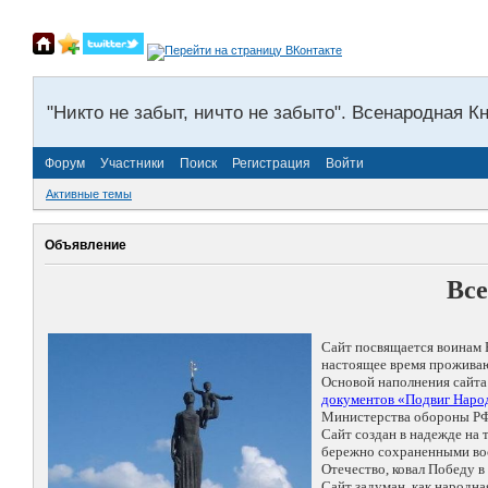
"Никто не забыт, ничто не забыто". Всенародная К
Форум
Участники
Поиск
Регистрация
Войти
Активные темы
Объявление
Все
Сайт посвящается воинам 
настоящее время проживаю
Основой наполнения сайта
документов «Подвиг Народ
Министерства обороны РФ
Сайт создан в надежде на
бережно сохраненными восп
Отечество, ковал Победу 
Сайт задуман, как народн