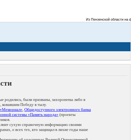
Из Пензенской области на фронты В
асти
ые родились, были призваны, захоронены либо в
, ковавшим Победу в тылу.
 «Мемориал»
,
Общедоступного электронного банка
онной системы «Память народа»
(проекты
ников.
дополнит сухую справочную информацию своими
анах, о всех тех, кто защищал в лихие годы наше
нформацию об участниках Великой Отечественной