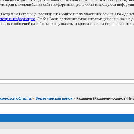
мментарии к имеющейся на сайте информации, дополнить имеющуюся информа
ся отдельная страница, посвященная конкретному участнику войны. Прежде ч
змещать информацию
. Любая Ваша дополнительная информация очень важна дл
овых сообщений на сайте можно узнавать, подписавшись на страничках книг
нзенской области.
»
Земетчинский район
»
Кадашов (Кадинов-Коданов) Ни