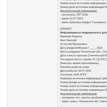
Номер описи источника информации 
Номер дела источника информации 8
Дополнительная информация:
- госпиталь ППГ 4169;
- ранен 22.07.1943;
- мать Кадинова Агафья Тихоновна, П
62550007
Информация из медицинского док
Фамилия Коданов
Имя Николай
Отчество Васильевич
Дата рождения/Возраст __.__.1923
Место рождения Пензенская обл., Сел
Дата и место призыва Селиченский РВ
Последнее место службы 42 СД 376 
Воинское звание красноармеец
Причина выбытия умер
Дата выбытия 28.07.1943
Госпиталь 4169 ХППГ
Название источника информации ЦА
Номер фонда источника информации
Номер описи источника информации 
Номер дела источника информации 6
Дополнительная информация:
- похоронен пос. шахты им.Дзержинс
- адрес семьи: Пензенская обл. Семи