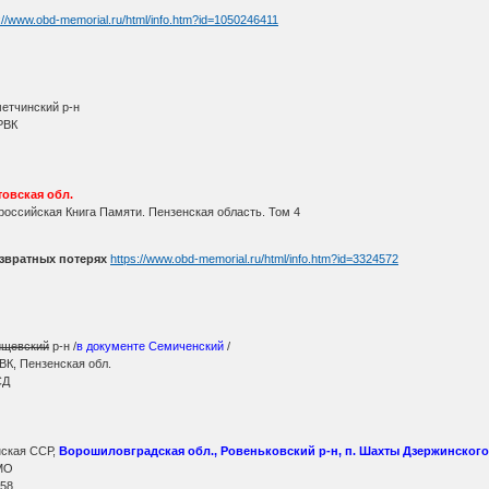
://www.obd-memorial.ru/html/info.htm?id=1050246411
метчинский р-н
РВК
овская обл.
оссийская Книга Памяти. Пензенская область. Том 4
звратных потерях
https://www.obd-memorial.ru/html/info.htm?id=3324572
ищевский
р-н /
в документе Семиченский
/
ВК, Пензенская обл.
СД
ская ССР,
Ворошиловградская обл., Ровеньковский р-н, п. Шахты Дзержинского
МО
 58