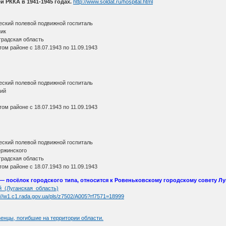
 РККА в 1941-1945 годах.
http://www.soldat.ru/hospital.html
еский полевой подвижной госпиталь
ник
градская область
ом районе с 18.07.1943 по 11.09.1943
еский полевой подвижной госпиталь
кий
ом районе с 18.07.1943 по 11.09.1943
еский полевой подвижной госпиталь
ржинского
градская область
ом районе с 18.07.1943 по 11.09.1943
— посёлок городского типа, относится к Ровеньковскому городскому совету Л
кий_(Луганская_область)
://w1.c1.rada.gov.ua/pls/z7502/A005?rf7571=18999
зенцы, погибшие на территории области.