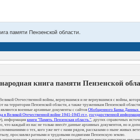
нига памяти Пензенской области.
народная книга памяти Пензенской обл
Великой Отечественной войны, вернувшимся и не вернувшимся с войны, котор
т на территории Пензенской области, а также труженикам Пензенской области
 являются военные архивные документы с сайтов
Обобщенного Банка Данных
а в Великой Отечественной войне 1941-1945 гг.»
,
государственной информаци
), информация
книги "Память. Пензенская область."
, других справочных источ
 то, что каждый из нас не только внесёт данные архивных документов, но и 
оминаниями о тех, кого уже нет с нами рядом, рассказами о ныне живых ветер
в тылу, прославлял ратными и трудовыми подвигами Пензенскую землю.
ая энциклопедия, в которую каждый желающий может внести известную ему и