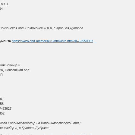
18001
54
ензенская обл. Семиченский р-н, с.Красная Дубрава.
умента
https://www.obd-memorial.ru/html/info.htm?id=62550007
иченский р-н
К, Пензенская обл.
СП
МО
 58
А-83627
352
кого Ровеньковского р-на Ворошиловградской обл.;
ченский р-н, с.Красная Дубрава.