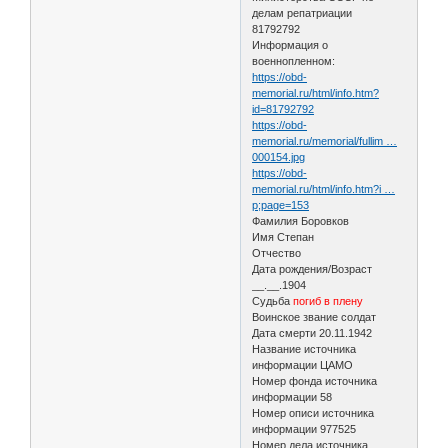
делам репатриации
81792792
Информация о
военнопленном:
https://obd-
memorial.ru/html/info.htm?
id=81792792
https://obd-
memorial.ru/memorial/fullim …
000154.jpg
https://obd-
memorial.ru/html/info.htm?i …
p;page=153
Фамилия Боровков
Имя Степан
Отчество
Дата рождения/Возраст
__.__.1904
Судьба
погиб в плену
Воинское звание солдат
Дата смерти 20.11.1942
Название источника
информации ЦАМО
Номер фонда источника
информации 58
Номер описи источника
информации 977525
Номер дела источника