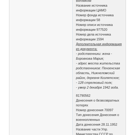
Borowkow
Название источника
информации ЦАМО
Номер фонда источника
информации 58
Номер описи источника
информации 977520
Номер дела источника
информации 1594
Дополнительная информация
из документа:
- родственники: жена -
Боровкова Мария;
- адрес места жительства
родственников: Пензенская
область, Нижнеломский
район, деревня Козлятское;
- 128 стрелковый полк;
- умер 2 декабря 1942 года.
81790562
Донесения о безвозвратных
потерях
Номер донесения 70097
Тип донесения Донесения о
военнопленных
Дата донесения 28.11.1952
Название части Упр.
Министерства СССР по