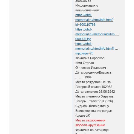
300110788
Информация о
военнопленном:
https://obd-
memorial.ru/html/info.htm?
id=300110788
https://obd-
memorial.ru/memorial/fullim …
000026.jpg
https://obd-
memorial.ru/html/info.htm?i …
mp;page=25
Фамилия Боровков
Имя Степан
Отчество Иванович
Дата рождения/Возраст
__.__.1904
Место рождения Пенза
Лагерный номер 102982
Дата пленения 26.06.1942
Место пленения Харьков
Лагерь шталаг VI K (326)
Судьба Погиб в плену
Воинское звание солдат
(рядовой)
Место захоронения
Фореллькруг/Зенне
Фамилия на латинице