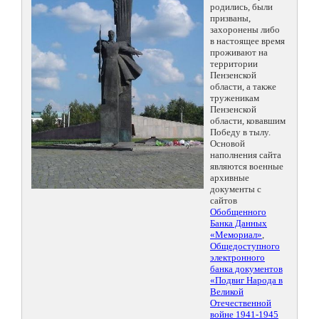
родились, были
призваны,
захоронены либо
в настоящее время
проживают на
территории
Пензенской
области, а также
труженикам
Пензенской
области, ковавшим
Победу в тылу.
Основой
наполнения сайта
являются военные
архивные
документы с
сайтов
Обобщенного
Банка Данных
«Мемориал»
,
Общедоступного
электронного
банка документов
«Подвиг Народа в
Великой
Отечественной
войне 1941-1945