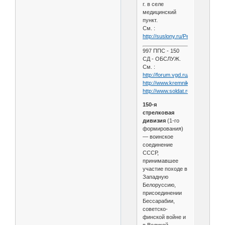
г. в селе
медицинский
пункт.
См. :
http://suslony.ru/Penzagebiet/N
997 ППС - 150
СД - ОБСЛУЖ.
См. :
http://forum.vgd.ru/108/31931/
http://www.kremnik.ru/node/4224
http://www.soldat.ru/pps.html
150-я
стрелковая
дивизия
(1-го
формирования)
— воинское
соединение
СССР,
принимавшее
участие походе в
Западную
Белоруссию,
присоединении
Бессарабии,
советско-
финской войне и