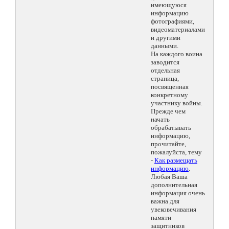
имеющуюся
информацию
фотографиями,
видеоматериалами
и другими
данными.
На каждого воина
заводится
отдельная
страница,
посвященная
конкретному
участнику войны.
Прежде чем
начать
обрабатывать
информацию,
прочитайте,
пожалуйста, тему
-
Как размещать
информацию
.
Любая Ваша
дополнительная
информация очень
важна для
увековечивания
памяти
защитников