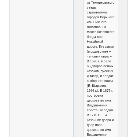
из Темниковского
уезда,
строителями
городов Верхнего
или Нижнего
Ломовов, на
месте Козляцкого
брода при
Ногайской
дороге. Куз латко
(мордовское) –
«еловый овраг».
В 1678 г. в селе
66 дворов пеших
казаков, русских
и татар, и солдат
выборного полка
(В. Шаракин,
1986 г.). В 1675 г.
построена
церковь во имя
Воздвижения
Креста Господня.
В 1710 г. – 54
казачьих двора и
двор попа,
церковь во имя
Воздвижения