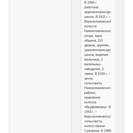
В 1894 г.
работала
церковноприходская
школа. В 1911 г. –
Верхнеломовской
волости
Нижнеломовского
уезда, одна
община, 110
дворов, церковь,
церковноприходская
школа, водяная
мельница, 2
валяльных
заведения, 3
лавки. В 1939 г. –
центр
сельсовета
Нижнеломовского
района,
правление
колхоза
«Выдвиженец». В
1955 г. –
Верхнеломовского
сельсовета,
колхоз имени
Суворова. В 1996