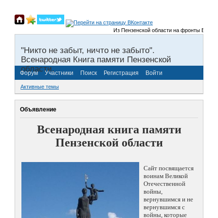
Из Пензенской области на фронты Великой О
"Никто не забыт, ничто не забыто".
Всенародная Книга памяти Пензенской
области.
Форум
Участники
Поиск
Регистрация
Войти
Активные темы
Объявление
Всенародная книга памяти
Пензенской области
Сайт посвящается
воинам Великой
Отечественной
войны,
вернувшимся и не
вернувшимся с
войны, которые