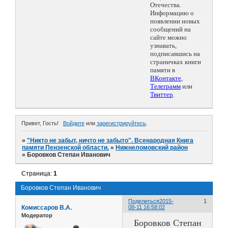
Отечества.
Информацию о
появлении новых
сообщений на
сайте можно
узнавать,
подписавшись на
страничках книги
памяти в
ВКонтакте
,
Телеграмм
или
Твиттер
.
Привет, Гость!
Войдите
или
зарегистрируйтесь
.
»
"Никто не забыт, ничто не забыто". Всенародная Книга
памяти Пензенской области.
»
Нижнеломовский район
»
Боровков Степан Иванович
Страница:
1
Боровков Степан Иванович
Поделиться
2015-
1
Комиссаров В.А.
08-11 16:58:02
Модератор
Боровков Степан