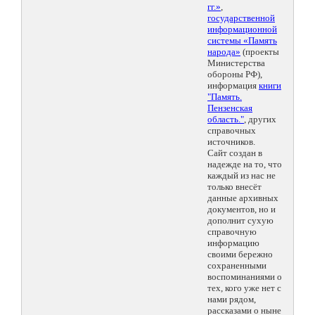
гг.»
,
государственной
информационной
системы «Память
народа»
(проекты
Министерства
обороны РФ),
информация
книги
"Память.
Пензенская
область."
, других
справочных
источников.
Сайт создан в
надежде на то, что
каждый из нас не
только внесёт
данные архивных
документов, но и
дополнит сухую
справочную
информацию
своими бережно
сохраненными
воспоминаниями о
тех, кого уже нет с
нами рядом,
рассказами о ныне