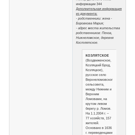
информации 344
Дополнительная информация
из документа:
- родственники: жена -
Боровкова Мария;
- адрес места жительства
родственников: Пенза,
Нижнеломское, деревня
Костлятское.
КОЗЛЯТСКОЕ
(Воздвиженское,
Козляцкий Брод,
Козляцкое),
русское село
Верхнеломовского
сельсовета,
между Нижним и
Верхним
Ломовами, на
крутом левом
берегу р. Ломов.
На 1.1.2004 г. –
77 хозяйств, 157
жителей.
Основано в 1636
г. переведенцами