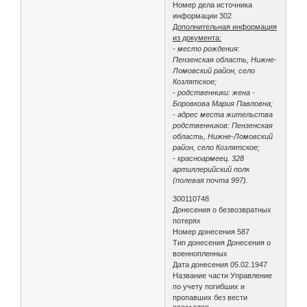
Номер дела источника
информации 302
Дополнительная информация
из документа:
- место рождения:
Пензенская область, Нижне-
Ломовский район, село
Козлятское;
- родственники: жена -
Боровкова Мария Павловна;
- адрес места жительства
родственников: Пензенская
область, Нижне-Ломовский
район, село Козлятское;
- красноармеец. 328
артиллерийский полк
(полевая почта 997).
300110748
Донесения о безвозвратных
потерях
Номер донесения 587
Тип донесения Донесения о
военнопленных
Дата донесения 05.02.1947
Название части Управление
по учету погибших и
пропавших без вести