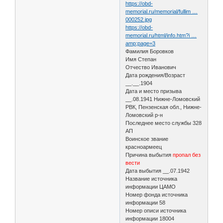
https://obd-
memorial.ru/memorial/fullim …
000252.jpg
https://obd-
memorial.ru/html/info.htm?i …
amp;page=3
Фамилия Боровков
Имя Степан
Отчество Иванович
Дата рождения/Возраст
__.__.1904
Дата и место призыва
__.08.1941 Нижне-Ломовский
РВК, Пензенская обл., Нижне-
Ломовский р-н
Последнее место службы 328
АП
Воинское звание
красноармеец
Причина выбытия
пропал без
вести
Дата выбытия __.07.1942
Название источника
информации ЦАМО
Номер фонда источника
информации 58
Номер описи источника
информации 18004