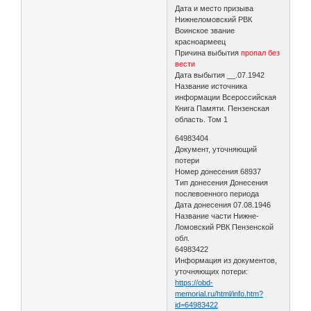
Дата и место призыва
Нижнеломовский РВК
Воинское звание
красноармеец
Причина выбытия
пропал без
вести
Дата выбытия __.07.1942
Название источника
информации Всероссийская
Книга Памяти. Пензенская
область. Том 1
64983404
Документ, уточняющий
потери
Номер донесения 68937
Тип донесения Донесения
послевоенного периода
Дата донесения 07.08.1946
Название части Нижне-
Ломовский РВК Пензенской
обл.
64983422
Информация из документов,
уточняющих потери:
https://obd-
memorial.ru/html/info.htm?
id=64983422