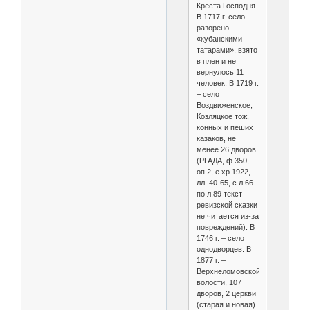
Креста Господня.
В 1717 г. село
разорено
«кубанскими
татарами», взято
в плен и не
вернулось 11
человек. В 1719 г.
– село
Воздвиженское,
Козляцкое тож,
конных и пеших
казаков, не
менее 26 дворов
(РГАДА, ф.350,
оп.2, е.хр.1922,
лл. 40-65, с л.66
по л.89 текст
ревизской сказки
не читается из-за
повреждений). В
1746 г. – село
однодворцев. В
1877 г. –
Верхнеломовской
волости, 107
дворов, 2 церкви
(старая и новая).