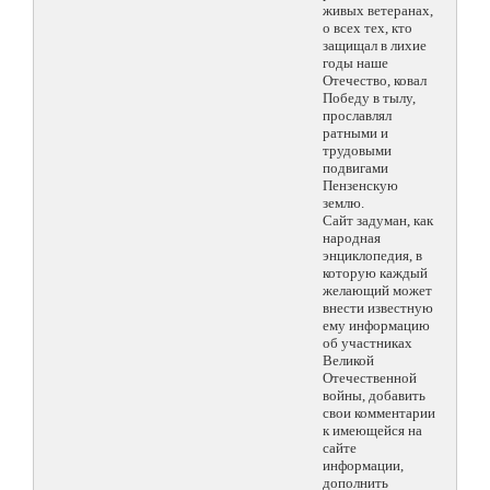
живых ветеранах,
о всех тех, кто
защищал в лихие
годы наше
Отечество, ковал
Победу в тылу,
прославлял
ратными и
трудовыми
подвигами
Пензенскую
землю.
Сайт задуман, как
народная
энциклопедия, в
которую каждый
желающий может
внести известную
ему информацию
об участниках
Великой
Отечественной
войны, добавить
свои комментарии
к имеющейся на
сайте
информации,
дополнить