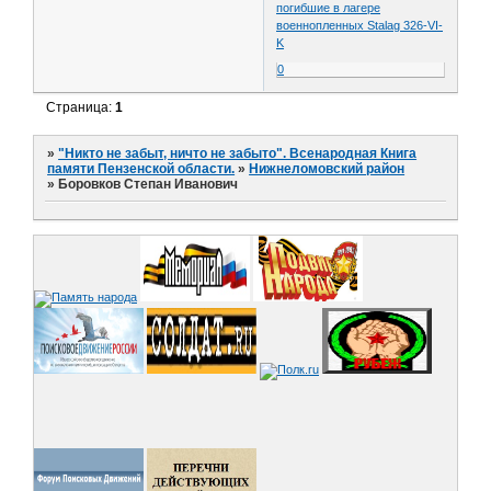
погибшие в лагере
военнопленных Stalag 326-VI-
K
0
Страница:
1
»
"Никто не забыт, ничто не забыто". Всенародная Книга
памяти Пензенской области.
»
Нижнеломовский район
»
Боровков Степан Иванович