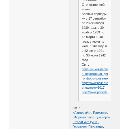
в Великой
Отечественной
войне.
Боевые периоды
— с 17 сентября
по 28 сентября
1939 года, с 30
ноября 1939 по
13 марта 1940
года, с июня по
июль 1940 года и
с 22 июня 1941
по 30 июня 1942
года.
См. :
https://ru.wikipedia.org/wiki/150-
я_стрелковая_дивизия_(1-
го_формирования)
http://www.polk.ru/forum/index.ph
showtopic=1017
http://www.pobeda1945.su/divisio
См. :
>Лагерь в/пл. Германия.
г.Форелькруг-Штукенброк.
Шталаг 326 (VI-K).
Германия. Пензенцы,