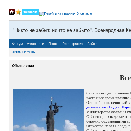
"Никто не забыт, ничто не забыто". Всенародная К
Форум
Участники
Поиск
Регистрация
Войти
Активные темы
Объявление
Все
Сайт посвящается воинам 
настоящее время проживаю
Основой наполнения сайта
документов «Подвиг Народ
Министерства обороны РФ
Сайт создан в надежде на
бережно сохраненными восп
Отечество, ковал Победу 
Сайт задуман, как народн