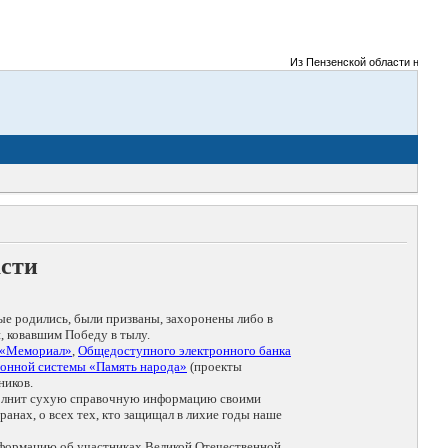
Из Пензенской области на фронт
асти
ые родились, были призваны, захоронены либо в
, ковавшим Победу в тылу.
 «Мемориал»
,
Общедоступного электронного банка
онной системы «Память народа»
(проекты
ников.
дополнит сухую справочную информацию своими
анах, о всех тех, кто защищал в лихие годы наше
нформацию об участниках Великой Отечественной