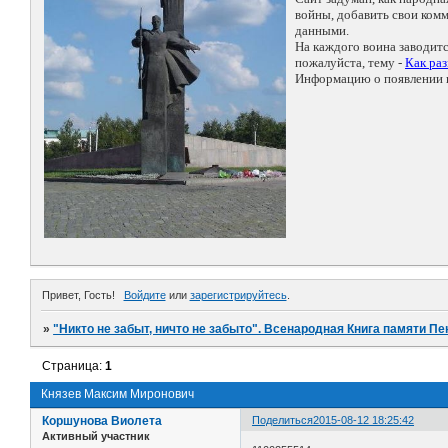
войны, добавить свои ко
данными.
На каждого воина заводит
пожалуйста, тему -
Как ра
Информацию о появлении н
Привет, Гость!
Войдите
или
зарегистрируйтесь
.
»
"Никто не забыт, ничто не забыто". Всенародная Книга памяти Пе
Страница:
1
Князев Максим Миронович
Коршунова Виолета
Поделиться
2015-08-12 18:25:42
Активный участник