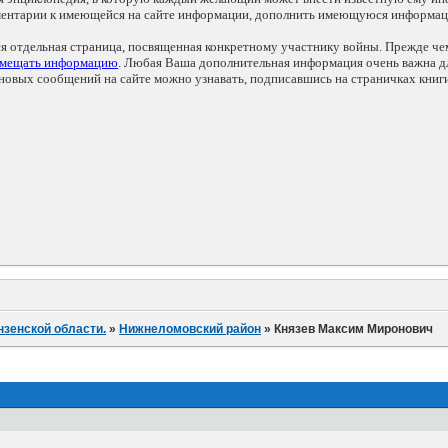
мментарии к имеющейся на сайте информации, дополнить имеющуюся информа
ся отдельная страница, посвященная конкретному участнику войны. Прежде ч
змещать информацию
. Любая Ваша дополнительная информация очень важна дл
овых сообщений на сайте можно узнавать, подписавшись на страничках книг
нзенской области.
»
Нижнеломовский район
»
Князев Максим Миронович