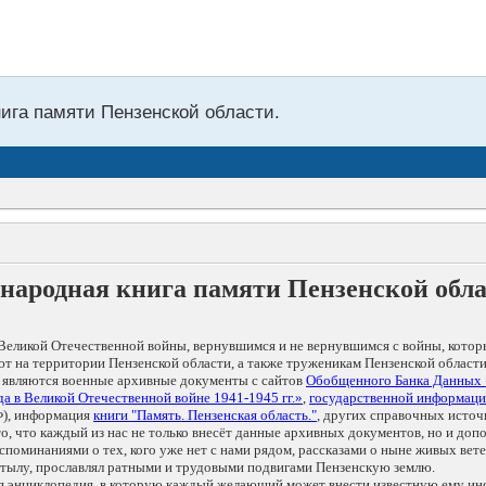
нига памяти Пензенской области.
народная книга памяти Пензенской обл
Великой Отечественной войны, вернувшимся и не вернувшимся с войны, котор
т на территории Пензенской области, а также труженикам Пензенской области
 являются военные архивные документы с сайтов
Обобщенного Банка Данных
а в Великой Отечественной войне 1941-1945 гг.»
,
государственной информаци
), информация
книги "Память. Пензенская область."
, других справочных источ
 то, что каждый из нас не только внесёт данные архивных документов, но и 
оминаниями о тех, кого уже нет с нами рядом, рассказами о ныне живых ветер
в тылу, прославлял ратными и трудовыми подвигами Пензенскую землю.
ая энциклопедия, в которую каждый желающий может внести известную ему и