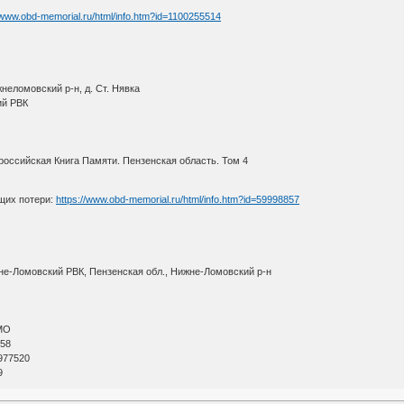
/www.obd-memorial.ru/html/info.htm?id=1100255514
неломовский р-н, д. Ст. Нявка
ий РВК
оссийская Книга Памяти. Пензенская область. Том 4
щих потери:
https://www.obd-memorial.ru/html/info.htm?id=59998857
не-Ломовский РВК, Пензенская обл., Нижне-Ломовский р-н
МО
 58
977520
9