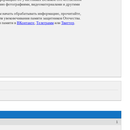
цию фотографиями, видеоматериалами и другими
ем начать обрабатывать информацию, прочитайте,
я увековечивания памяти защитников Отечества.
и памяти в
ВКонтакте
,
Телеграмм
или
Твиттер
.
1