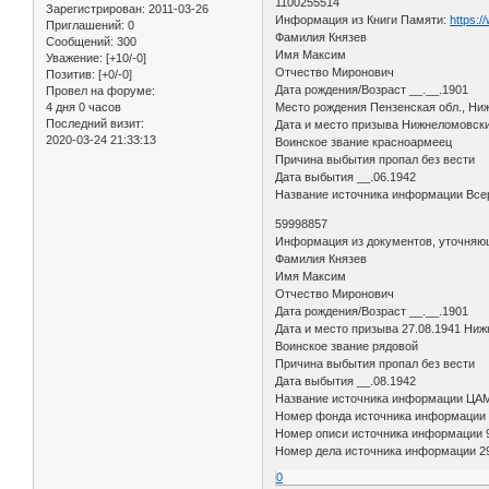
1100255514
Зарегистрирован
: 2011-03-26
Информация из Книги Памяти:
https:/
Приглашений:
0
Фамилия Князев
Сообщений:
300
Имя Максим
Уважение:
[+10/-0]
Отчество Миронович
Позитив:
[+0/-0]
Дата рождения/Возраст __.__.1901
Провел на форуме:
4 дня 0 часов
Место рождения Пензенская обл., Ниж
Последний визит:
Дата и место призыва Нижнеломовск
2020-03-24 21:33:13
Воинское звание красноармеец
Причина выбытия пропал без вести
Дата выбытия __.06.1942
Название источника информации Всер
59998857
Информация из документов, уточняю
Фамилия Князев
Имя Максим
Отчество Миронович
Дата рождения/Возраст __.__.1901
Дата и место призыва 27.08.1941 Ниж
Воинское звание рядовой
Причина выбытия пропал без вести
Дата выбытия __.08.1942
Название источника информации ЦА
Номер фонда источника информации
Номер описи источника информации 
Номер дела источника информации 2
0