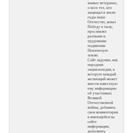
живых ветеранах,
о всех тех, кто
защищал в лихие
годы наше
Отечество, ковал
Победу в тылу,
прославлял
ратными и
трудовыми
подвигами
Пензенскую
землю.
Сайт задуман, как
народная
энциклопедия, в
которую каждый
желающий может
внести известную
ему информацию
об участниках
Великой
Отечественной
войны, добавить
свои комментарии
к имеющейся на
сайте
информации,
дополнить