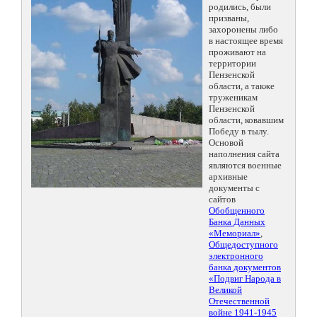
родились, были
призваны,
захоронены либо
в настоящее время
проживают на
территории
Пензенской
области, а также
труженикам
Пензенской
области, ковавшим
Победу в тылу.
Основой
наполнения сайта
являются военные
архивные
документы с
сайтов
Обобщенного
Банка Данных
«Мемориал»
,
Общедоступного
электронного
банка документов
«Подвиг Народа в
Великой
Отечественной
войне 1941-1945