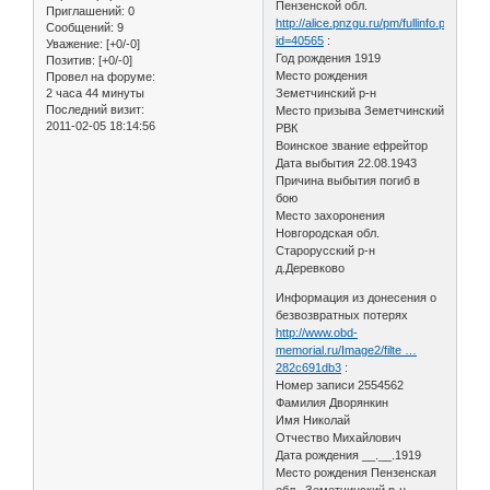
Пензенской обл.
Приглашений:
0
http://alice.pnzgu.ru/pm/fullinfo.php?
Сообщений:
9
id=40565
:
Уважение:
[+0/-0]
Год рождения 1919
Позитив:
[+0/-0]
Место рождения
Провел на форуме:
2 часа 44 минуты
Земетчинский р-н
Последний визит:
Место призыва Земетчинский
2011-02-05 18:14:56
РВК
Воинское звание ефрейтор
Дата выбытия 22.08.1943
Причина выбытия погиб в
бою
Место захоронения
Новгородская обл.
Старорусский р-н
д.Деревково
Информация из донесения о
безвозвратных потерях
http://www.obd-
memorial.ru/Image2/filte …
282c691db3
:
Номер записи 2554562
Фамилия Дворянкин
Имя Николай
Отчество Михайлович
Дата рождения __.__.1919
Место рождения Пензенская
обл., Земетчинский р-н