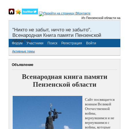
Из Пензенской области на фронты
"Никто не забыт, ничто не забыто".
Всенародная Книга памяти Пензенской
области.
Форум
Участники
Поиск
Регистрация
Войти
Активные темы
Объявление
Всенародная книга памяти
Пензенской области
Сайт посвящается
воинам Великой
Отечественной
войны,
вернувшимся и не
вернувшимся с
войны, которые