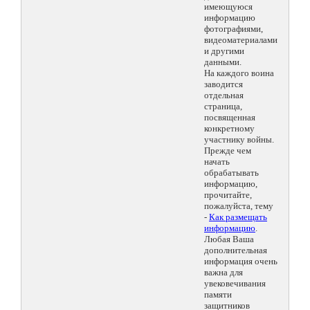
имеющуюся
информацию
фотографиями,
видеоматериалами
и другими
данными.
На каждого воина
заводится
отдельная
страница,
посвященная
конкретному
участнику войны.
Прежде чем
начать
обрабатывать
информацию,
прочитайте,
пожалуйста, тему
-
Как размещать
информацию
.
Любая Ваша
дополнительная
информация очень
важна для
увековечивания
памяти
защитников