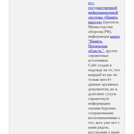
гг.»
,
государственной
информационной
системы «Память
народа»
(проекты
Министерства
обороны РФ),
информация
книги
"Память.
Пензенская
область."
, других
справочных
источников.
Сайт создан в
надежде на то, что
каждый из нас не
только внесёт
данные архивных
документов, но и
дополнит сухую
справочную
информацию
своими бережно
сохраненными
воспоминаниями о
тех, кого уже нет с
нами рядом,
рассказами о ныне