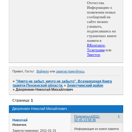
Отечества.
Информацию о
появлении новых
сообщений на
сайте можно
узнавать,
подписавшись на
страничках книги
памяти в
ВКонтакте
,
Телеграмм
или
Твиттер
.
Привет, Гость!
Войдите
или
зарегистрируйтесь
.
»
"Никто не забыт, ничто не забыто". Всенародная Книга
памяти Пензенской области.
»
Земетчинский район
»
Дворянкин Николай Михайлович
Страница:
1
Дворянкин Николай Михайлович
Поделиться
2011-
1
Николай
02-05 13:58:36
Новичок
Информация из книги памяти
Зарегистрирован
: 2011-01-31