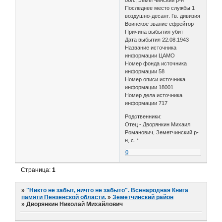
Последнее место службы 1
воздушно-десант. Гв. дивизия
Воинское звание ефрейтор
Причина выбытия убит
Дата выбытия 22.08.1943
Название источника
информации ЦАМО
Номер фонда источника
информации 58
Номер описи источника
информации 18001
Номер дела источника
информации 717
Родственники:
Отец - Дворянкин Михаил
Романович, Земетчинский р-
н, с. *
0
Страница:
1
»
"Никто не забыт, ничто не забыто". Всенародная Книга
памяти Пензенской области.
»
Земетчинский район
»
Дворянкин Николай Михайлович