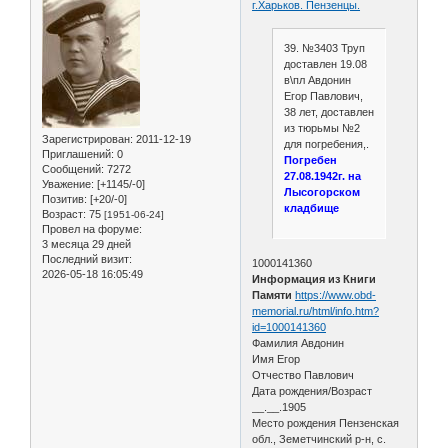
г.Харьков. Пензенцы.
39. №3403 Труп
доставлен 19.08
в\пл Авдонин
Егор Павлович,
38 лет, доставлен
из тюрьмы №2
Зарегистрирован
: 2011-12-19
для погребения,.
Приглашений:
0
Погребен
Сообщений:
7272
27.08.1942г. на
Уважение:
[+1145/-0]
Лысогорском
Позитив:
[+20/-0]
кладбище
Возраст:
75
[1951-06-24]
Провел на форуме:
3 месяца 29 дней
Последний визит:
1000141360
2026-05-18 16:05:49
Информация из Книги
Памяти
https://www.obd-
memorial.ru/html/info.htm?
id=1000141360
Фамилия Авдонин
Имя Егор
Отчество Павлович
Дата рождения/Возраст
__.__.1905
Место рождения Пензенская
обл., Земетчинский р-н, с.