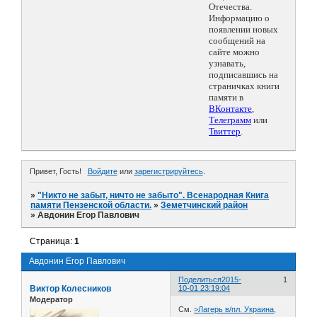
Отечества.
Информацию о
появлении новых
сообщений на
сайте можно
узнавать,
подписавшись на
страничках книги
памяти в
ВКонтакте
,
Телеграмм
или
Твиттер
.
Привет, Гость!
Войдите
или
зарегистрируйтесь
.
»
"Никто не забыт, ничто не забыто". Всенародная Книга
памяти Пензенской области.
»
Земетчинский район
»
Авдонин Егор Павлович
Страница:
1
Авдонин Егор Павлович
Поделиться
2015-
1
Виктор Колесников
10-01 23:19:04
Модератор
См.
>Лагерь в/пл. Украина,