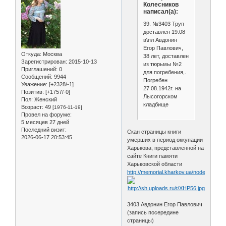
Колесников
написал(а):
39. №3403 Труп
доставлен 19.08
в\пл Авдонин
Егор Павлович,
Откуда:
Москва
38 лет, доставлен
Зарегистрирован
: 2015-10-13
из тюрьмы №2
Приглашений:
0
для погребения,.
Сообщений:
9944
Погребен
Уважение:
[+2328/-1]
27.08.1942г. на
Позитив:
[+1757/-0]
Лысогорском
Пол:
Женский
кладбище
Возраст:
49
[1976-11-19]
Провел на форуме:
5 месяцев 27 дней
Последний визит:
Скан страницы книги
2026-06-17 20:53:45
умерших в период оккупации
Харькова, представленной на
сайте Книги памяти
Харьковской области
http://memorial.kharkov.ua/node/2189
3403 Авдонин Егор Павлович
(запись посередине
страницы)