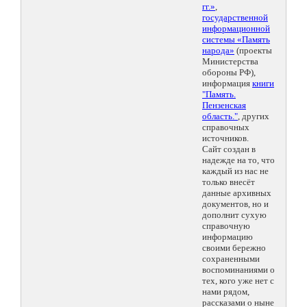
гг.»
,
государственной
информационной
системы «Память
народа»
(проекты
Министерства
обороны РФ),
информация
книги
"Память.
Пензенская
область."
, других
справочных
источников.
Сайт создан в
надежде на то, что
каждый из нас не
только внесёт
данные архивных
документов, но и
дополнит сухую
справочную
информацию
своими бережно
сохраненными
воспоминаниями о
тех, кого уже нет с
нами рядом,
рассказами о ныне