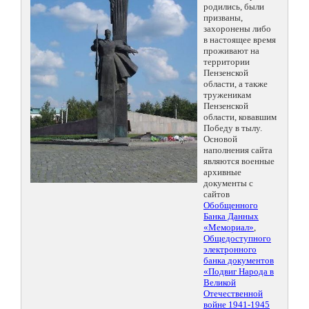
родились, были
призваны,
захоронены либо
в настоящее время
проживают на
территории
Пензенской
области, а также
труженикам
Пензенской
области, ковавшим
Победу в тылу.
Основой
наполнения сайта
являются военные
архивные
документы с
сайтов
Обобщенного
Банка Данных
«Мемориал»
,
Общедоступного
электронного
банка документов
«Подвиг Народа в
Великой
Отечественной
войне 1941-1945