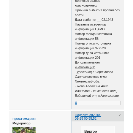
Воинское звание
красноармеец
Причина выбытия пропал без
вести
Дата выбытия __.02.1943
Название источника
информации ЦАМО
Номер фонда источника
информации 58
Номер описи источника
информации 977520
Номер дела источника
информации 201
Дополнительная
информация:
- уроженец с.Чернышово
Салтыковского р-на
Пензенской обл.;
- жена Авдонина Анна
Ивановна, Пензенская обл.,
Вадинский р-н, с.Чернышово.
0
Поделиться
2018-
2
простомария
02-25 00:55:52
Модератор
Виктор