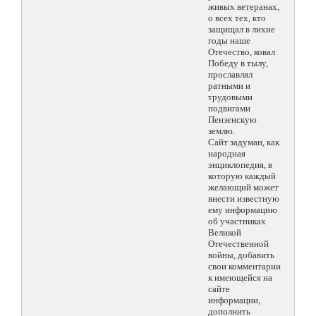
живых ветеранах,
о всех тех, кто
защищал в лихие
годы наше
Отечество, ковал
Победу в тылу,
прославлял
ратными и
трудовыми
подвигами
Пензенскую
землю.
Сайт задуман, как
народная
энциклопедия, в
которую каждый
желающий может
внести известную
ему информацию
об участниках
Великой
Отечественной
войны, добавить
свои комментарии
к имеющейся на
сайте
информации,
дополнить