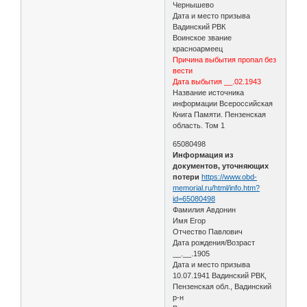
Чернышево
Дата и место призыва
Вадинский РВК
Воинское звание
красноармеец
Причина выбытия пропал без
вести
Дата выбытия __.02.1943
Название источника
информации Всероссийская
Книга Памяти. Пензенская
область. Том 1
65080498
Информация из
документов, уточняющих
потери
https://www.obd-
memorial.ru/html/info.htm?
id=65080498
Фамилия Авдонин
Имя Егор
Отчество Павлович
Дата рождения/Возраст
__.__.1905
Дата и место призыва
10.07.1941 Вадинский РВК,
Пензенская обл., Вадинский
р-н