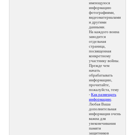
имеющуюся
информацию
фотографиями,
видеоматериалами
и другими
данными.
На каждого воина
заводится
отдельная
страница,
посвященная
конкретному
участнику войны.
Прежде чем
начать
обрабатывать
информацию,
прочитайте,
пожалуйста, тему
-
Как размещать
информацию
.
Любая Ваша
дополнительная
информация очень
важна для
увековечивания
памяти
защитников