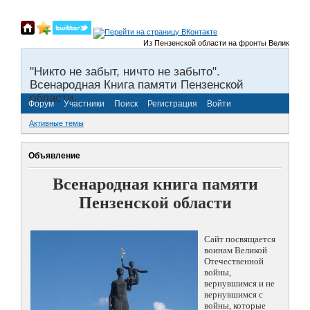
Из Пензенской области на фронты Великой Отече
"Никто не забыт, ничто не забыто".
Всенародная Книга памяти Пензенской
области.
Форум
Участники
Поиск
Регистрация
Войти
Активные темы
Объявление
Всенародная книга памяти
Пензенской области
Сайт посвящается
воинам Великой
Отечественной
войны,
вернувшимся и не
вернувшимся с
войны, которые