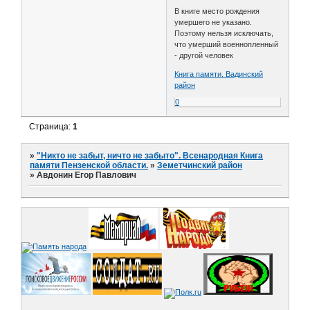
В книге место рождения
умершего не указано.
Поэтому нельзя исключать,
что умерший военнопленный
- другой человек
Книга памяти. Вадинский
район
0
Страница:
1
»
"Никто не забыт, ничто не забыто". Всенародная Книга
памяти Пензенской области.
»
Земетчинский район
»
Авдонин Егор Павлович