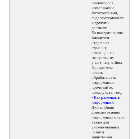
имеющуюся
информацию
фотографиями,
видеоматериалами
и другими
данными.
На каждого воина
заводится
отдельная
страница,
посвященная
конкретному
участнику войны.
Прежде чем
начать
обрабатывать
информацию,
прочитайте,
пожалуйста, тему
-
Как размещать
информацию
.
Любая Ваша
дополнительная
информация очень
важна для
увековечивания
памяти
защитников