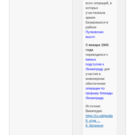
всех операций, в
которых
участвовала
армия.
Базировался в
районе
Пулковских
высот.
В
январе 1943
года
переводился с
южных
подступов к
Ленинграду
для
участия в
инженерном
обеспечении
операции по
прорыву блокады
Ленинграда.
Источник:
Википедия.
https://ru.wikipedia.org/wiki/54-
й_отде …
й_батальон