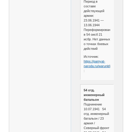
Период в
составе
действующей
армии:
23.06.1941 —
13.06.1944
Переформировано
в 54 оисб 21
исбр. Нет данных
о точках боевых
действий
Источник:
https://pamyat-
naroda.ru/warunit/id60149
:
54 отд.
инженерный
батальон
Подчинение
10.07.1941 54
отд. инженерный
батальон / 23
армия /
Северный фронт