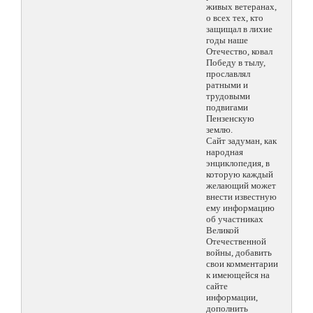
живых ветеранах,
о всех тех, кто
защищал в лихие
годы наше
Отечество, ковал
Победу в тылу,
прославлял
ратными и
трудовыми
подвигами
Пензенскую
землю.
Сайт задуман, как
народная
энциклопедия, в
которую каждый
желающий может
внести известную
ему информацию
об участниках
Великой
Отечественной
войны, добавить
свои комментарии
к имеющейся на
сайте
информации,
дополнить