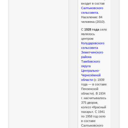
входит в состав
Салтыковского
сельсовета.
Население: 84
человека (2010).
С
1928 года
село
являлось
центром
Колударовского
сельсовета
Земетчинского
района
Тамбовского
округа
Центрально-
Чернозёмной
области
(с 1939
года — в составе
Пензенской
области). В 1934
г. насчитывалось
375 дворов,
колхоз «Красный
пахарь». С 1941
по 1958 год село
в составе
Салтыковского