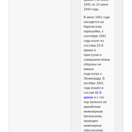
1941 по 14 июня
1944 года.
В июне 1941 года
находится на
Карельском
перешейке, к
сентябрю 1941
года изъят из
состава 23-й
армии и
приступил к
совершенствованию
обороны на
южных
подступах к
Ленинграду. В
октябре 1941
года вошёл в
состав
42-й
армии
и с тех
пор являлся её
армейским
инженерным
батальоном,
проводил
инженерное
обеспечение