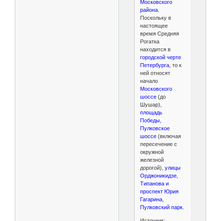
Московского
района.
Поскольку в
настоящее
время Средняя
Рогатка
находится в
городской черте
Петербурга
, то к
ней относят
начало
Московского
шоссе
(до
Шушар),
площадь
Победы,
Пулковское
шоссе
(включая
пересечение с
окружной
железной
дорогой),
улицы
Орджоникидзе,
Типанова и
проспект Юрия
Гагарина,
Пулковский парк.
Источник: