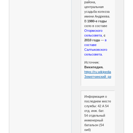
района,
центральная
усадьба колхоза
имени Андреева.
В
1980-е годы
село в составе
Отормского
сельсовета
,
с
2010 года
—
в
составе
Салтыковского
сельсовета.
Источник:
Википедия.
https://ru.wikipedia.org/wiki/
Земетчинский_район
Информация о
последнем месте
службы: 42 А 54
отд. инж. бат.
54 отдельный
инженерный
батальон (54
оиб)