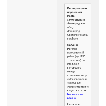
Информация о
первичном
месте
захоронения:
Ленинградская
обл., г.
Ленинград,
Средняя Рогатка,
в районе
Сре́дняя
Рога́тка
—
исторический
район (до 1958 г.
— посёлок) на
юге Санкт-
Петербурга
между
станциями метро
«Московская» и
«Звездная».
Административно
входит в состав
Московского
района.
На западе