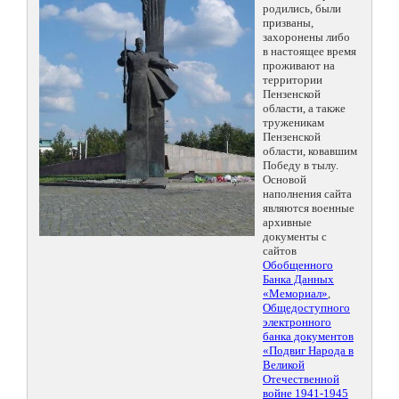
родились, были
призваны,
захоронены либо
в настоящее время
проживают на
территории
Пензенской
области, а также
труженикам
Пензенской
области, ковавшим
Победу в тылу.
Основой
наполнения сайта
являются военные
архивные
документы с
сайтов
Обобщенного
Банка Данных
«Мемориал»
,
Общедоступного
электронного
банка документов
«Подвиг Народа в
Великой
Отечественной
войне 1941-1945