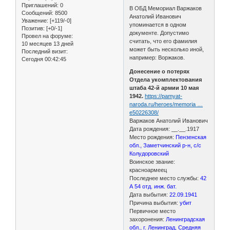
Приглашений:
0
В ОБД Мемориал Варжаков
Сообщений:
8500
Анатолий Иванович
Уважение:
[+119/-0]
упоминается в одном
Позитив:
[+0/-1]
документе. Допустимо
Провел на форуме:
считать, что его фамилия
10 месяцев 13 дней
может быть несколько иной,
Последний визит:
например: Воржаков.
Сегодня 00:42:45
Донесение о потерях
Отдела укомплектования
штаба 42-й армии 10 мая
1942.
https://pamyat-
naroda.ru/heroes/memoria …
e50226308/
Варжаков Анатолий Иванович
Дата рождения: __.__.1917
Место рождения:
Пензенская
обл., Заметчинский р-н, с/с
Колудоровский
Воинское звание:
красноармеец
Последнее место службы:
42
А 54 отд. инж. бат.
Дата выбытия:
22.09.1941
Причина выбытия:
убит
Первичное место
захоронения:
Ленинградская
обл., г. Ленинград, Средняя