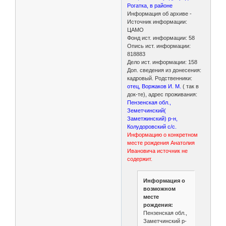
Рогатка, в районе
Информация об архиве -
Источник информации:
ЦАМО
Фонд ист. информации: 58
Опись ист. информации:
818883
Дело ист. информации: 158
Доп. сведения из донесения:
кадровый. Родственники:
отец, Воржаков И. М.
( так в
док-те), адрес проживания:
Пензенская обл.,
Земетчинский(
Заметжинский) р-н,
Колудоровский с/с.
Информацию о конкретном
месте рождения Анатолия
Ивановича источник не
содержит.
Информация о
возможном
месте
рождения:
Пензенская обл.,
Заметчинский р-