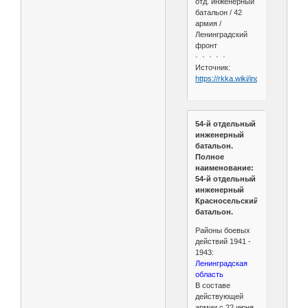
отд. инженерный
батальон / 42
армия /
Ленинградский
фронт
· · · · ·
Источник:
https://rkka.wiki/index.php/54_
54-й отдельный
инженерный
батальон.
Полное
наименование:
54-й отдельный
инженерный
Красносельский
батальон.
Районы боевых
действий 1941 -
1943:
Ленинградская
область
В составе
действующей
армии с 22 июня