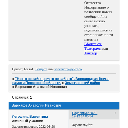
Отечества.
Информацию о
появлении новых
сообщений на
сайте можно
узнавать,
подписавшись на
страничках книги
памяти в
ВКонтакте
,
Телеграмм
или
Твиттер
.
Привет, Гость!
Войдите
или
зарегистрируйтесь
.
»
"Никто не забыт, ничто не забыто". Всенародная Книга
памяти Пензенской области.
»
Земетчинский район
»
Варжаков Анатолий Иванович
Страница:
1
Варжаков Анатолий Иванович
Поделиться
2022-
1
Легошина Валентина
12-12 14:05:34
Активный участник
Здравствуйте!
Зарегистрирован
: 2022-05-20