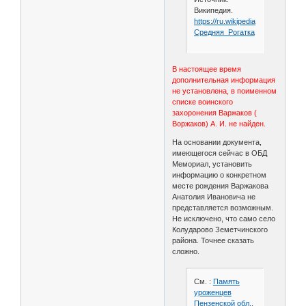
Википедия.
https://ru.wikipedia.org/wiki/
Средняя_Рогатка
В настоящее время
дополнительная информация
не установлена, в поименном
списке воинского
захоронения Варжаков (
Воржаков) А. И. не найден.
На основании документа,
имеющегося сейчас в ОБД
Мемориал, установить
информацию о конкретном
месте рождения Варжакова
Анатолия Ивановича не
представляется возможным.
Не исключено, что само село
Колударово Земетчинского
района. Точнее сказать
сложно.
См. :
Память
уроженцев
Пензенской обл.,