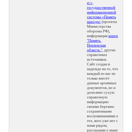
гг.»
,
государственной
информационной
системы «Память
народа»
(проекты
Министерства
обороны РФ),
информация
книги
"Память.
Пензенская
область."
, других
справочных
источников.
Сайт создан в
надежде на то, что
каждый из нас не
только внесёт
данные архивных
документов, но и
дополнит сухую
справочную
информацию
своими бережно
сохраненными
воспоминаниями о
тех, кого уже нет с
нами рядом,
рассказами о ныне