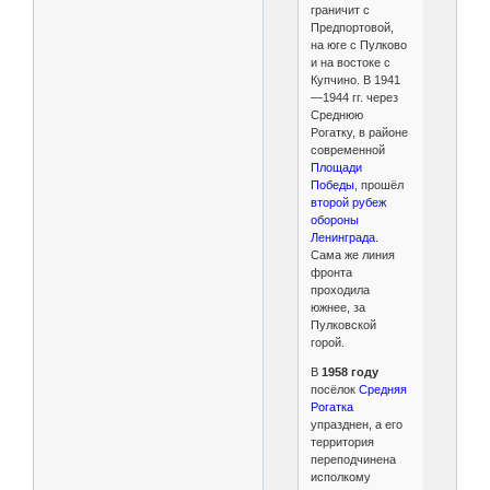
граничит с
Предпортовой,
на юге с Пулково
и на востоке с
Купчино. В 1941
—1944 гг.
через
Среднюю
Рогатку, в районе
современной
Площади
Победы
, прошёл
второй рубеж
обороны
Ленинграда
.
Сама же линия
фронта
проходила
южнее, за
Пулковской
горой.
В
1958 году
посёлок
Средняя
Рогатка
упразднен, а его
территория
переподчинена
исполкому