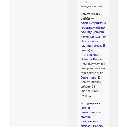
н, с/с
Колудоровский
Земе́тчинский
райо́н
—
административно-
территориальная
единица (район)
и муниципальное
образование
(муниципальный
район) в
Пензенской
области России.
Административный
центр — посёлок
городского типа
Земетчино.
В
Земетчинском
районе 63
населённых
пункта.
Колударово
—
село в
Земетчинском
районе
Пензенской
области России
,