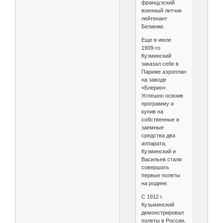
французский
военный летчик
лейтенант
Беланже.
Еще в июле
1909-го
Кузминский
заказал себе в
Париже аэроплан
на заводе
«Блерио».
Успешно освоив
программу и
купив на
собственные и
заемные
средства два
аппарата,
Кузминский и
Васильев стали
совершать
первые полеты
на родине.
С 1912 г.
Кузьминский
демонстрировал
полеты в России,