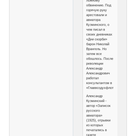
ложному
обвинению. Под
горячую руку
арестовали и
авиатора
Кузминского, о
чем писал в
своих дневниках
«Дни скорби»
барон Николай
Врангель. Но
затем все
обошлось. После
революции
Александр
Александрович
работал
консультантом в
«Главвоздухфлоте».
Александр
Кузминский -
автор «Записок
русского
авиатора»
(1925), отрывки
из которых
печатались в
газете