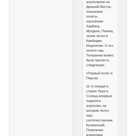
аэропланом на
Дальний Восток,
показывая
полеты
населению
Харбина,
Мукдена, Пекина,
затем летал в
Камбодже,
Индонезии. О его
полете над
Тегераном можно
было прочесть
следующее:
«Первый полет в
Персии
11-го января в
стране Льва и
Солнца впервые
поднялся
аэроплан, на
котором летел
наш
соотечественник
Кузминский.
Появление
аэроплана