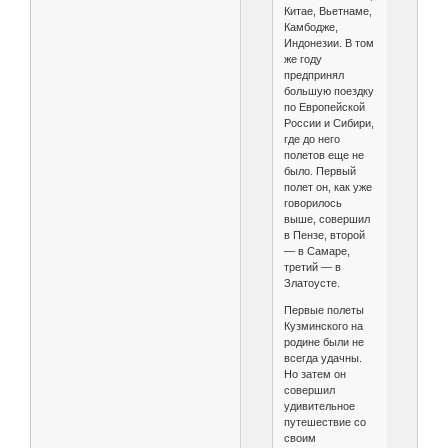
Китае, Вьетнаме,
Камбодже,
Индонезии. В том
же году
предпринял
большую поездку
по Европейской
России и Сибири,
где до него
полетов еще не
было. Первый
полет он, как уже
говорилось
выше, совершил
в Пензе, второй
— в Самаре,
третий — в
Златоусте.
Первые полеты
Кузминского на
родине были не
всегда удачны.
Но затем он
совершил
удивительное
путешествие со
своим