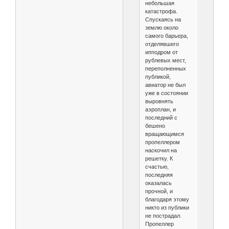
небольшая
катастрофа.
Спускаясь на
землю около
самого барьера,
отделявшего
ипподром от
рублевых мест,
переполненных
публикой,
авиатор не был
уже в состоянии
выровнять
аэроплан, и
последний с
бешено
вращающимся
пропеллером
наскочил на
решетку. К
счастью,
последняя
оказалась
прочной, и
благодаря этому
никто из публики
не пострадал.
Пропеллер