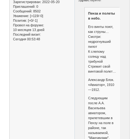
Зарегистрирован
: 2022-05-20
Приглашений:
0
Сообщений:
8502
Пенза и полеты
Уважение:
[+119/-0]
в небо.
Позитив:
[+0/-1]
Провел на форуме:
Его винты поют,
10 месяцев 13 дней
как струны…
Последний визит:
Смотри:
Сегодня 00:53:48
недрогнувший
пилот
К слепому
солнцу над
трибуной
Стремит свой
винтовой полет…
Александр Блок.
«Авиатор», 1910
—1912.
Следующим
после А.А.
Васильева
авиатором,
прилетевшим в
Пензу на поле в
районе, так
называемой,
"Манчжурии",