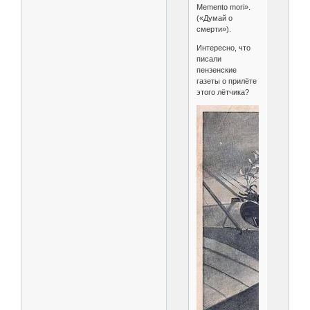
Mеmеnto mori».
(«Думай о
смерти»).
Интересно, что
писали
пензенские
газеты о прилёте
этого лётчика?