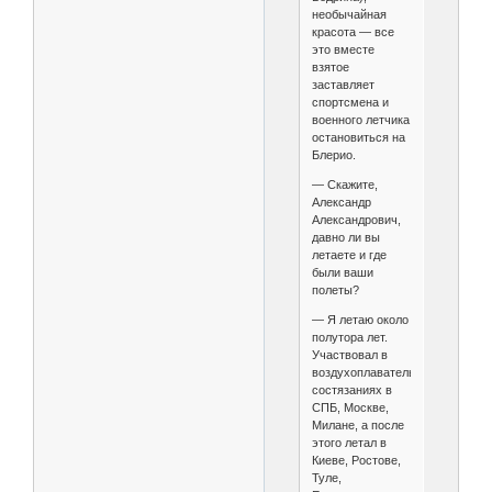
необычайная
красота — все
это вместе
взятое
заставляет
спортсмена и
военного летчика
остановиться на
Блерио.
— Скажите,
Александр
Александрович,
давно ли вы
летаете и где
были ваши
полеты?
— Я летаю около
полутора лет.
Участвовал в
воздухоплавательных
состязаниях в
СПБ, Москве,
Милане, а после
этого летал в
Киеве, Ростове,
Туле,