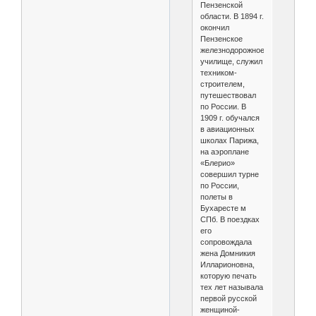
Пензенской
области. В 1894 г.
окончил
Пензенское
железнодорожное
училище, служил
техником-
строителем,
путешествовал
по России. В
1909 г. обучался
в авиационных
школах Парижа,
на аэроплане
«Блерио»
совершил турне
по России,
полеты в
Бухаресте м
СПб. В поездках
его
сопровождала
жена Домникия
Илларионовна,
которую печать
тех лет называла
первой русской
женщиной-