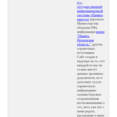
гг.»
,
государственной
информационной
системы «Память
народа»
(проекты
Министерства
обороны РФ),
информация
книги
"Память.
Пензенская
область."
, других
справочных
источников.
Сайт создан в
надежде на то, что
каждый из нас не
только внесёт
данные архивных
документов, но и
дополнит сухую
справочную
информацию
своими бережно
сохраненными
воспоминаниями о
тех, кого уже нет с
нами рядом,
рассказами о ныне