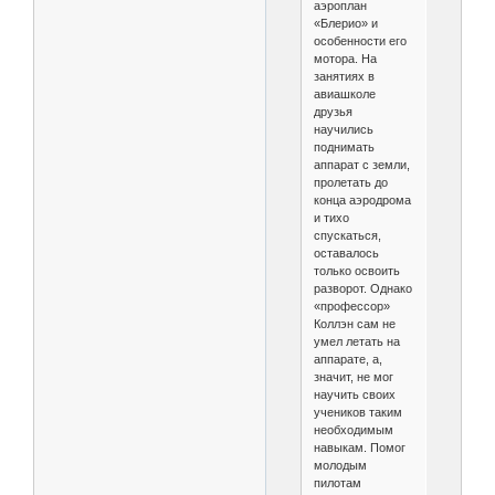
аэроплан
«Блерио» и
особенности его
мотора. На
занятиях в
авиашколе
друзья
научились
поднимать
аппарат с земли,
пролетать до
конца аэродрома
и тихо
спускаться,
оставалось
только освоить
разворот. Однако
«профессор»
Коллэн сам не
умел летать на
аппарате, а,
значит, не мог
научить своих
учеников таким
необходимым
навыкам. Помог
молодым
пилотам