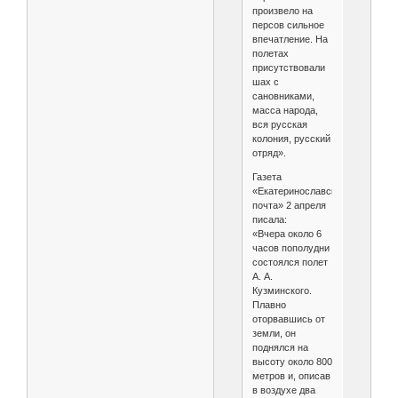
произвело на
персов сильное
впечатление. На
полетах
присутствовали
шах с
сановниками,
масса народа,
вся русская
колония, русский
отряд».
Газета
«Екатеринославская
почта» 2 апреля
писала:
«Вчера около 6
часов пополудни
состоялся полет
А. А.
Кузминского.
Плавно
оторвавшись от
земли, он
поднялся на
высоту около 800
метров и, описав
в воздухе два