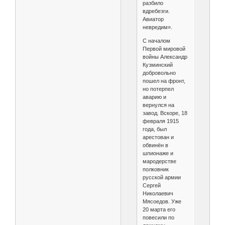
разбило
вдребезги.
Авиатор
невредим».
С началом
Первой мировой
войны Александр
Кузминский
добровольно
пошел на фронт,
но потерпел
аварию и
вернулся на
завод. Вскоре, 18
февраля 1915
года, был
арестован и
обвинён в
шпионаже и
мародерстве
полковник
русской армии
Сергей
Николаевич
Мясоедов. Уже
20 марта его
повесили по