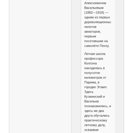
Алексеевичем
Васильевым
(1882—1918) —
одним из первых
дореволюционных
пилотов
авиаторов,
первым
посетившим на
самолёте Пензу.
Летная школа
профессора
Коллэна
находилась в
полусотне
километров от
Парижа, в
городке Этамп.
Здесь
Кузминский и
Васильев
познакомились, и
здесь же два
друга обучались
практическому
летному делу,
осваивая