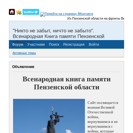
Из Пензенской области на фронты Великой Отеч
"Никто не забыт, ничто не забыто".
Всенародная Книга памяти Пензенской
области.
Форум
Участники
Поиск
Регистрация
Войти
Активные темы
Объявление
Всенародная книга памяти
Пензенской области
Сайт посвящается
воинам Великой
Отечественной
войны,
вернувшимся и не
вернувшимся с
войны, которые