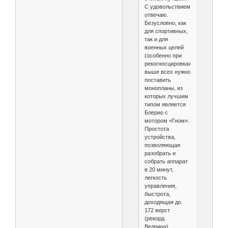
С удовольствием
отвечаю.
Безусловно, как
для спортивных,
так и для
военных целей
(особенно при
рекогносцировках)
выше всех нужно
поставить
монопланы, из
которых лучшим
типом является
Блерио с
мотором «Гном».
Простота
устройства,
позволяющая
разобрать и
собрать аппарат
в 20 минут,
легкость
управления,
быстрота,
доходящая до
172 верст
(рекорд
Ведрина),