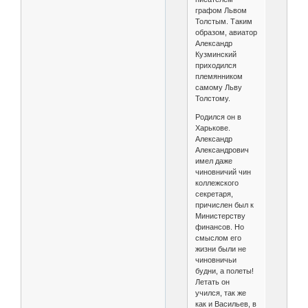
графом Львом
Толстым. Таким
образом, авиатор
Александр
Кузминский
приходился
племянником
самому Льву
Толстому.
Родился он в
Харькове.
Александр
Александрович
имел даже
чиновничий чин
коллежского
секретаря,
причислен был к
Министерству
финансов. Но
смыслом его
жизни были не
чиновничьи
будни, а полеты!
Летать он
учился, так же
как и Васильев, в