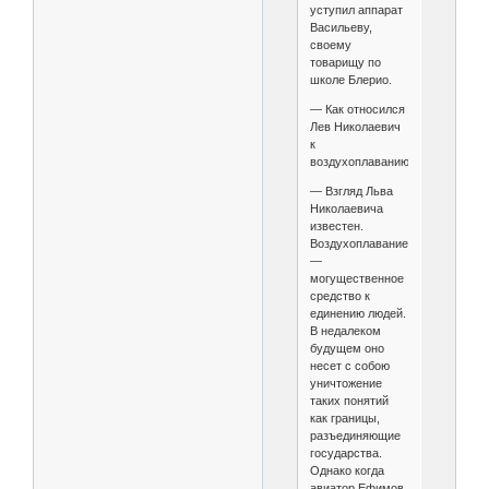
уступил аппарат
Васильеву,
своему
товарищу по
школе Блерио.
— Как относился
Лев Николаевич
к
воздухоплаванию?
— Взгляд Льва
Николаевича
известен.
Воздухоплавание
—
могущественное
средство к
единению людей.
В недалеком
будущем оно
несет с собою
уничтожение
таких понятий
как границы,
разъединяющие
государства.
Однако когда
авиатор Ефимов