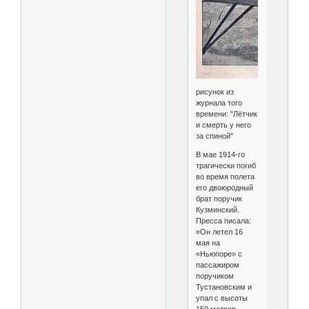
рисунок из
журнала того
времени: "Лётчик
и смерть у него
за спиной"
В мае 1914-го
трагически погиб
во время полета
его двоюродный
брат поручик
Кузминский.
Пресса писала:
«Он летел 16
мая на
«Ньюпоре» с
пассажиром
поручиком
Тустановским и
упал с высоты