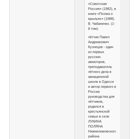
«Советская
Россия» (1982), в
книге «Поэма о
крыльях» (1988).
В. Чабаненко. (1-
й том).
лётчик Павел
Андрианович
Кузнецов - один
из первых
русских
авиаторов,
преподаватель
лётного дела в
авиационной
школе в Одессе
и автор первого в
России
руководства для
лётчиков,
родился в
крестьянской
семье в селе
ЛУКИНА
ПОЛЯНА
Нижнеломовского
района