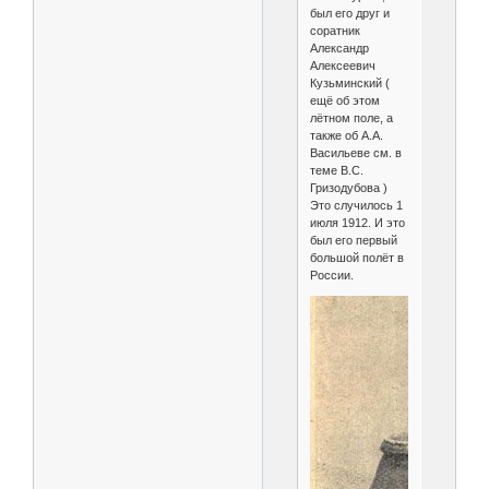
был его друг и
соратник
Александр
Алексеевич
Кузьминский (
ещё об этом
лётном поле, а
также об А.А.
Васильеве см. в
теме В.С.
Гризодубова )
Это случилось 1
июля 1912. И это
был его первый
большой полёт в
России.