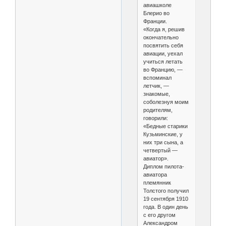
авиашколе
Блерио во
Франции.
«Когда я, решив
окончательно
посвятить себя
авиации, уехал
учиться летать
во Францию, —
вспоминал
летчик, —
знакомые,
соболезнуя моим
родителям,
говорили:
«Бедные старики
Кузьминские, у
них три сына, а
четвертый —
авиатор».
Диплом пилота-
авиатора
племянник
Толстого получил
19 сентября 1910
года. В один день
с его другом
Александром