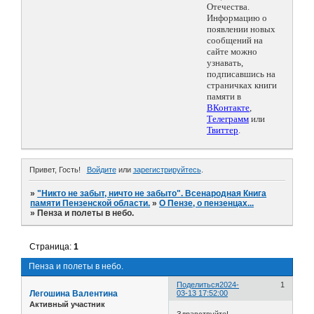
Отечества.
Информацию о
появлении новых
сообщений на
сайте можно
узнавать,
подписавшись на
страничках книги
памяти в
ВКонтакте
,
Телеграмм
или
Твиттер
.
Привет, Гость!
Войдите
или
зарегистрируйтесь
.
»
"Никто не забыт, ничто не забыто". Всенародная Книга
памяти Пензенской области.
»
О Пензе, о пензенцах...
»
Пенза и полеты в небо.
Страница:
1
Пенза и полеты в небо.
Поделиться
2024-
1
Легошина Валентина
03-13 17:52:00
Активный участник
Здравствуйте!