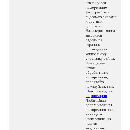
имеющуюся
информацию
фотографиями,
видеоматериалами
и другими
данными.
На каждого воина
заводится
отдельная
страница,
посвященная
конкретному
участнику войны.
Прежде чем
начать
обрабатывать
информацию,
прочитайте,
пожалуйста, тему
-
Как размещать
информацию
.
Любая Ваша
дополнительная
информация очень
важна для
увековечивания
памяти
защитников