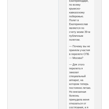
Екатеринодаре,
по всему
крымско-
кавказскому
побережью.
Полет в
Екатеринослав
является по
счету моим 39-м
публичным
полетом.
— Почему вы не
приняли участия
в перелете СПБ
— Москва?
— Для этого
перелета я
заказал
специальный
аппарат, на
котором теперь
постоянно летаю.
Но внезапная
болезнь
принудила меня
отказаться от
состязания, и я