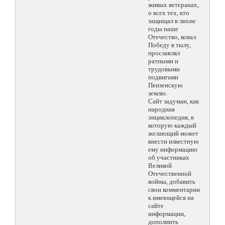
живых ветеранах,
о всех тех, кто
защищал в лихие
годы наше
Отечество, ковал
Победу в тылу,
прославлял
ратными и
трудовыми
подвигами
Пензенскую
землю.
Сайт задуман, как
народная
энциклопедия, в
которую каждый
желающий может
внести известную
ему информацию
об участниках
Великой
Отечественной
войны, добавить
свои комментарии
к имеющейся на
сайте
информации,
дополнить