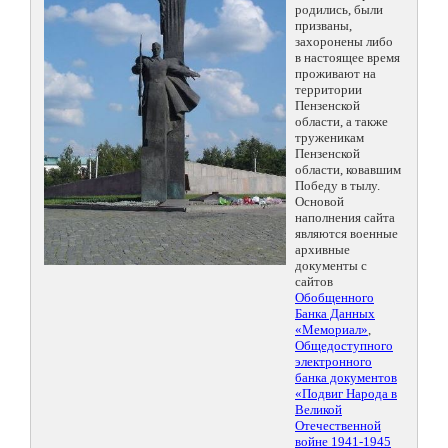
родились, были
призваны,
захоронены либо
в настоящее время
проживают на
территории
Пензенской
области, а также
труженикам
Пензенской
области, ковавшим
Победу в тылу.
Основой
наполнения сайта
являются военные
архивные
документы с
сайтов
Обобщенного
Банка Данных
«Мемориал»
,
Общедоступного
электронного
банка документов
«Подвиг Народа в
Великой
Отечественной
войне 1941-1945