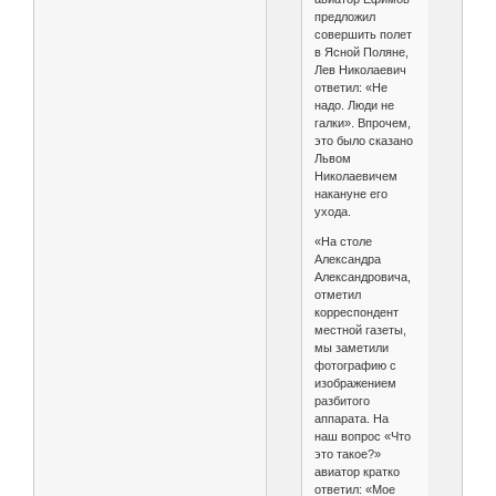
предложил
совершить полет
в Ясной Поляне,
Лев Николаевич
ответил: «Не
надо. Люди не
галки». Впрочем,
это было сказано
Львом
Николаевичем
накануне его
ухода.
«На столе
Александра
Александровича,
отметил
корреспондент
местной газеты,
мы заметили
фотографию с
изображением
разбитого
аппарата. На
наш вопрос «Что
это такое?»
авиатор кратко
ответил: «Мое