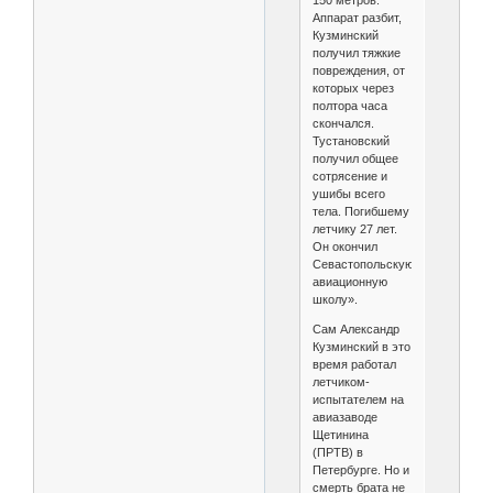
150 метров.
Аппарат разбит,
Кузминский
получил тяжкие
повреждения, от
которых через
полтора часа
скончался.
Тустановский
получил общее
сотрясение и
ушибы всего
тела. Погибшему
летчику 27 лет.
Он окончил
Севастопольскую
авиационную
школу».
Сам Александр
Кузминский в это
время работал
летчиком-
испытателем на
авиазаводе
Щетинина
(ПРТВ) в
Петербурге. Но и
смерть брата не