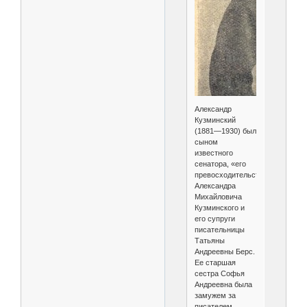
Александр
Кузминский
(1881—1930) был
сыном
известного
сенатора, «его
превосходительства»
Александра
Михайловича
Кузминского и
его супруги
писательницы
Татьяны
Андреевны Берс.
Ее старшая
сестра Софья
Андреевна была
замужем за
писателем