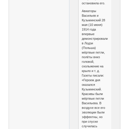
остановила его.
Авиаторы
Васильев и
Кузьминский 28
мая (10 июня)
1914 года
впервые
демонстрировали
в Лодзи
(Польша)
мёртвые петли,
полёты вниз
головой,
скольжение на
крыло и т. д.
Газеты писали:
«Героем дня
оказался
Кузьминский.
Красивы были
мёртвые петли
Васильева. В
воздухе все его
эволюции были
эффектны, но
при спуске
случилась