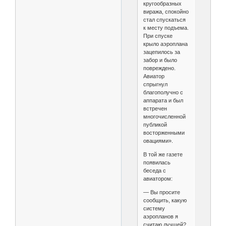
кругообразных
виража, спокойно
стал спускаться
к месту подъема.
При спуске
крыло аэроплана
зацепилось за
забор и было
повреждено.
Авиатор
спрыгнул
благополучно с
аппарата и был
встречен
многочисленной
публикой
восторженными
овациями».
В той же газете
появилась
беседа с
авиатором:
— Вы просите
сообщить, какую
систему
аэропланов я
считаю лучшей?