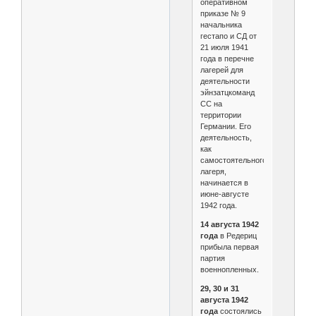
оперативном
приказе № 9
начальника
гестапо и СД от
21 июля 1941
года в перечне
лагерей для
деятельности
эйнзатцкоманд
СС на
территории
Германии. Его
деятельность,
как
самостоятельного
лагеря,
начинается в
июне-августе
1942 года.
14 августа 1942
года
в Редериц
прибыла первая
партия
военнопленных.
29, 30 и 31
августа 1942
года
состоялись