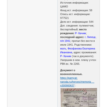
Источник информации:
ЦАМО
Фонд ист. информации: 58
Опись ист. информации:
977521
Дело ист. информации: 544
Доп. сведения: пулеметчик;
беспартийный;
место
рождения:
Р- Качим
;
последний адрес:
г. Липецк,
п/я 1941
; пропал без вести в
июле 1941. Родственники:
мать, Феофанова Екатерина
Ивановна
, адрес проживания:
Р- Качим
(так в документе).
Умершим в нем. плену учтен
РВК вх. № 2265.
Документ о
военнопленных.
https://pamyat-
naroda.ru/heroes/memoria …
n300900637
: