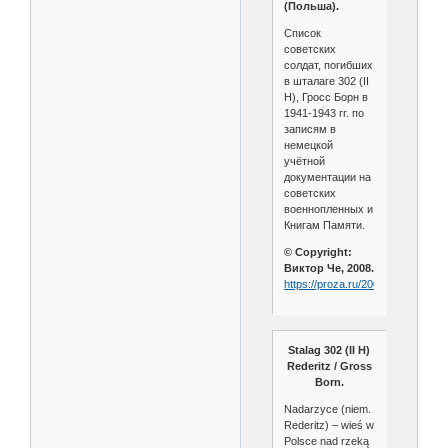
(Польша).
Список
советских
солдат, погибших
в шталаге 302 (II
H), Гросс Борн в
1941-1943 гг. по
записям в
немецкой
учётной
документации на
советских
военнопленных и
Книгам Памяти.
© Copyright:
Виктор Че, 2008.
https://proza.ru/2008/04/03/67
Stalag 302 (II H)
Rederitz / Gross
Born.
Nadarzyce (niem.
Rederitz) – wieś w
Polsce nad rzeką