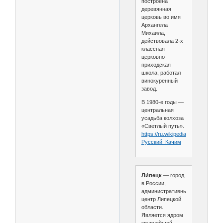
построена
деревянная
церковь во имя
Архангела
Михаила,
действовала 2-х
классная
церковно-
приходская
школа, работал
винокуренный
завод.
В 1980-е годы —
центральная
усадьба колхоза
«Светлый путь».
https://ru.wikipedia.org/wiki/
Русский_Качим
Ли́пецк
— город
в России,
административный
центр Липецкой
области.
Является ядром
крупнейшей