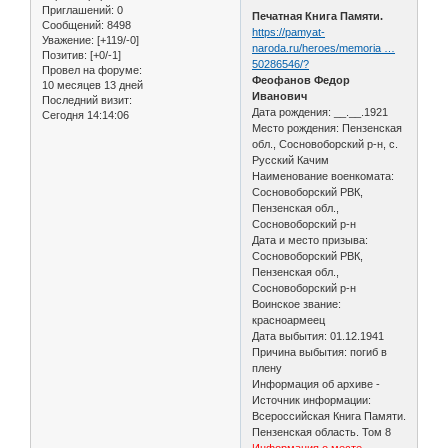
Приглашений:
0
Печатная Книга Памяти.
Сообщений:
8498
https://pamyat-
Уважение:
[+119/-0]
naroda.ru/heroes/memoria …
Позитив:
[+0/-1]
50286546/?
Провел на форуме:
Феофанов Федор
10 месяцев 13 дней
Иванович
Последний визит:
Дата рождения: __.__.1921
Сегодня 14:14:06
Место рождения: Пензенская
обл., Сосновоборский р-н, с.
Русский Качим
Наименование военкомата:
Сосновоборский РВК,
Пензенская обл.,
Сосновоборский р-н
Дата и место призыва:
Сосновоборский РВК,
Пензенская обл.,
Сосновоборский р-н
Воинское звание:
красноармеец
Дата выбытия: 01.12.1941
Причина выбытия: погиб в
плену
Информация об архиве -
Источник информации:
Всероссийская Книга Памяти.
Пензенская область. Том 8
Информация о месте