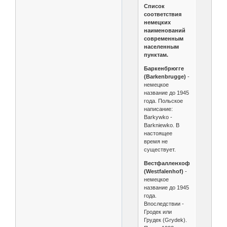
Список
соответствия
немецких
наименований
современным
населенным
пунктам.
Баркенбрюгге
(Barkenbrugge)
-
немецкое
название до 1945
года. Польское
написание:
Barkуwko -
Barkniewko. В
настоящее
время не
существует.
Вестфалленхоф
(Westfalenhof)
-
немецкое
название до 1945
года.
Впоследствии -
Гродек или
Грудек (Grуdek).