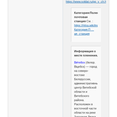
https://www.soldat.ru/pp_v_ch.html
Категория:Полевая
почтовая
станция
См. :
https://rkka.wiki/index.php/
Категория:П …
ая_станция
Информация о
месте пленения.
Ви́тебск
(белор.
Віцебск) — город
на северо-
востоке
Белоруссии,
административный
центр Витебской
области и
Витебского
района.
Расположен в
восточной части
области на реке
Западная Двина.