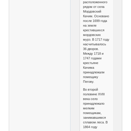
расположенного
рядом от села
Мордовский
Качим. Основано
после 1699 года
на земле
крестившихся
мордовских
мурз. В 1717 году
насчитывалось
36 дворов.
Между 1718 и
1747 годами
крестьяне
Качима
принадлежали
помещику
Пегову.
Во второй
половине XVIII
века село
принадлежало
мелким
помещикам,
занимавшимся
сплавом леса. В
1864 году