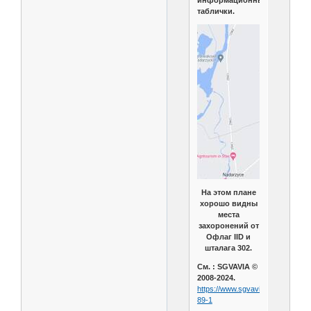
информационные
таблички.
На этом плане
хорошо видны
места
захоронений от
Офлаг IID и
шталага 302.
См. : SGVAVIA ©
2008-2024.
https://www.sgvavia.ru/forum/696
89-1