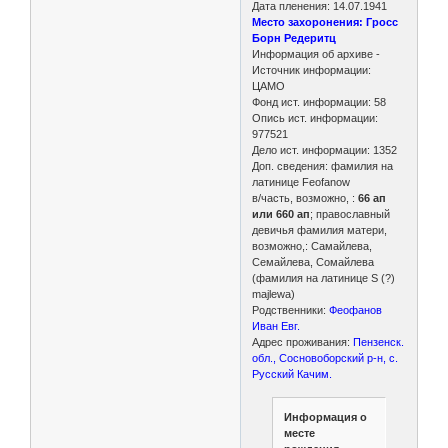
Дата пленения: 14.07.1941
Место захоронения: Гросс
Борн Редеритц
Информация об архиве -
Источник информации:
ЦАМО
Фонд ист. информации: 58
Опись ист. информации:
977521
Дело ист. информации: 1352
Доп. сведения: фамилия на
латинице Feofanow
в/часть, возможно, :
66 ап
или 660 ап
; православный
девичья фамилия матери,
возможно,: Самайлева,
Семайлева, Сомайлева
(фамилия на латинице S (?)
majlewa)
Родственники:
Феофанов
Иван Евг.
Адрес проживания:
Пензенск.
обл., Сосновоборский р-н, с.
Русский Качим.
Информация о
месте