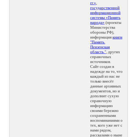
гг.»
,
государственной
информационной
системы «Память
народа»
(проекты
Министерства
обороны РФ),
информация
книги
"Память.
Пензенская
область."
, других
справочных
источников.
Сайт создан в
надежде на то, что
каждый из нас не
только внесёт
данные архивных
документов, но и
дополнит сухую
справочную
информацию
своими бережно
сохраненными
воспоминаниями о
тех, кого уже нет с
нами рядом,
рассказами о ныне