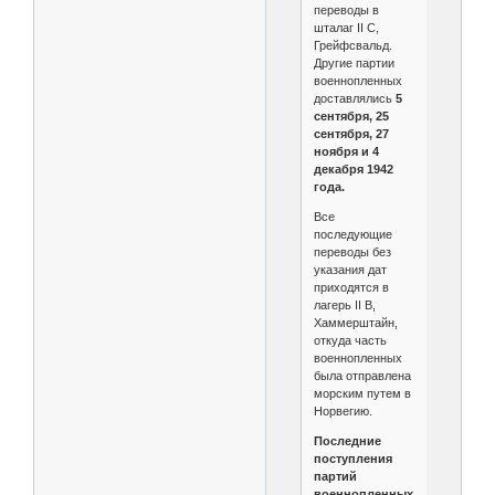
переводы в
шталаг II C,
Грейфсвальд.
Другие партии
военнопленных
доставлялись
5
сентября, 25
сентября, 27
ноября и 4
декабря 1942
года.
Все
последующие
переводы без
указания дат
приходятся в
лагерь II B,
Хаммерштайн,
откуда часть
военнопленных
была отправлена
морским путем в
Норвегию.
Последние
поступления
партий
военнопленных