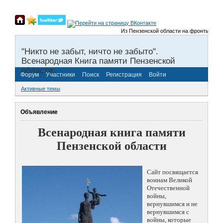
Из Пензенской области на фронты Великой О
"Никто не забыт, ничто не забыто".
Всенародная Книга памяти Пензенской
области.
Форум
Участники
Поиск
Регистрация
Войти
Активные темы
Объявление
Всенародная книга памяти
Пензенской области
Сайт посвящается
воинам Великой
Отечественной
войны,
вернувшимся и не
вернувшимся с
войны, которые