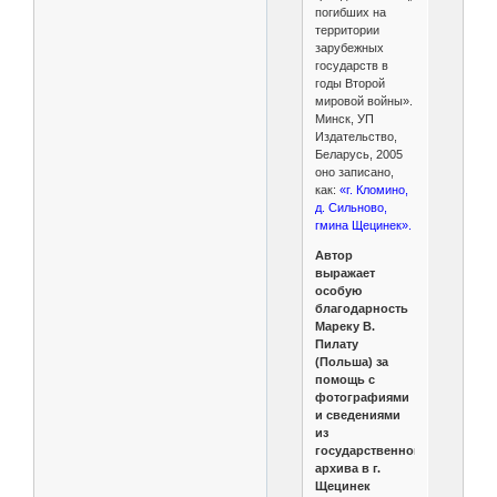
погибших на
территории
зарубежных
государств в
годы Второй
мировой войны».
Минск, УП
Издательство,
Беларусь, 2005
оно записано,
как:
«г. Кломино,
д. Сильново,
гмина Щецинек».
Автор
выражает
особую
благодарность
Мареку В.
Пилату
(Польша) за
помощь с
фотографиями
и сведениями
из
государственного
архива в г.
Щецинек