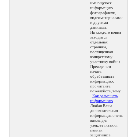
имеющуюся
информацию
фотографиями,
видеоматериалами
и другими
данными.
На каждого воина
заводится
отдельная
страница,
посвященная
конкретному
участнику войны.
Прежде чем
начать
обрабатывать
информацию,
прочитайте,
пожалуйста, тему
-
Как размещать
информацию
.
Любая Ваша
дополнительная
информация очень
важна для
увековечивания
памяти
защитников