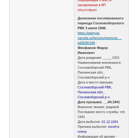
захоронения в КП
отсутствует.
Донесение послевоенного
периода Сосновоборского
РВК 3 июля 1948.
https://pamyat-
naroda.ru/heroes/memoria …
ie68280188
:
Феофанов Федор
Иванович
Дата рождения: __.__.1921
Наименование военкомата:
Сосновоборский РВК,
Пензенская обл.,
Сосновоборский р-н
Дата и место призыва:
Сосновоборский РВК,
Пензенская обл.,
Сосновоборский р-н
Дата призыва: __.04.1941
Воинское звание: рядовой
Последнее место службы: п/я
1941
Дата выбытия:
01.12.1941
Причина выбытия:
погиб в
плену
Информация об архиве -