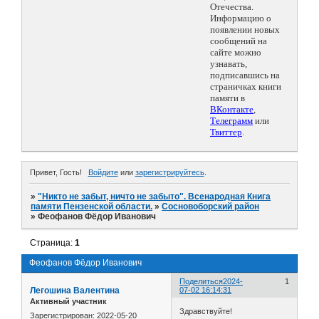
Отечества.
Информацию о
появлении новых
сообщений на
сайте можно
узнавать,
подписавшись на
страничках книги
памяти в
ВКонтакте
,
Телеграмм
или
Твиттер
.
Привет, Гость!
Войдите
или
зарегистрируйтесь
.
»
"Никто не забыт, ничто не забыто". Всенародная Книга
памяти Пензенской области.
»
Сосновоборский район
»
Феофанов Фёдор Иванович
Страница:
1
Феофанов Фёдор Иванович
Поделиться
2024-
1
Легошина Валентина
07-02 16:14:31
Активный участник
Здравствуйте!
Зарегистрирован
: 2022-05-20