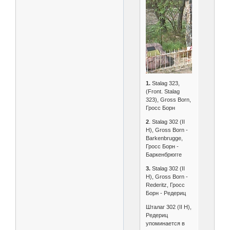
1.
Stalag 323,
(Front. Stalag
323), Gross Born,
Гросс Борн
2
. Stalag 302 (II
H), Gross Born -
Barkenbrugge,
Гросс Борн -
Баркенбрюгге
3.
Stalag 302 (II
H), Gross Born -
Rederitz, Гросс
Борн - Редериц
Шталаг 302 (II H),
Редериц
упоминается в