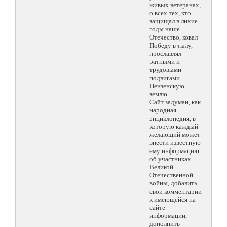
живых ветеранах,
о всех тех, кто
защищал в лихие
годы наше
Отечество, ковал
Победу в тылу,
прославлял
ратными и
трудовыми
подвигами
Пензенскую
землю.
Сайт задуман, как
народная
энциклопедия, в
которую каждый
желающий может
внести известную
ему информацию
об участниках
Великой
Отечественной
войны, добавить
свои комментарии
к имеющейся на
сайте
информации,
дополнить