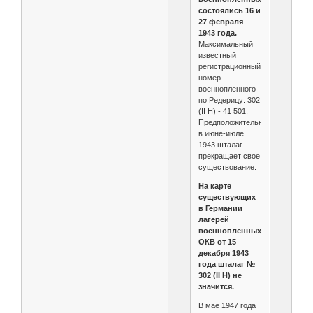
состоялись 16 и
27 февраля
1943 года.
Максимальный
известный
регистрационный
номер
военнопленного
по Редерицу: 302
(II H) - 41 501.
Предположительно,
в июне-июле
1943 шталаг
прекращает свое
существование.
На карте
существующих
в Германии
лагерей
военнопленных
ОКВ от 15
декабря 1943
года шталаг №
302 (II H) не
значится.
В мае 1947 года