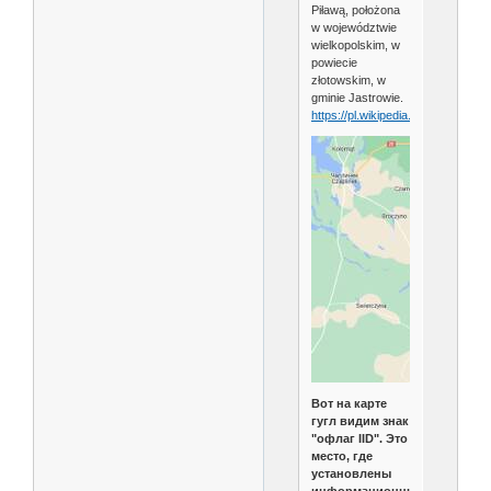
Piławą, położona
w województwie
wielkopolskim, w
powiecie
złotowskim, w
gminie Jastrowie.
https://pl.wikipedia.org/wiki/Nada
Вот на карте
гугл видим знак
"офлаг IID". Это
место, где
установлены