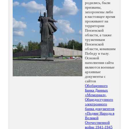
родились, были
призваны,
захоронены либо
в настоящее время
проживают на
территории
Пензенской
области, а также
труженикам
Пензенской
области, ковавшим
Победу в тылу.
Основой
наполнения сайта
являются военные
архивные
документы с
сайтов
Обобщенного
Банка Данных
«Мемориал»
,
Общедоступного
электронного
банка документов
«Подвиг Народа в
Великой
Отечественной
войне 1941-1945