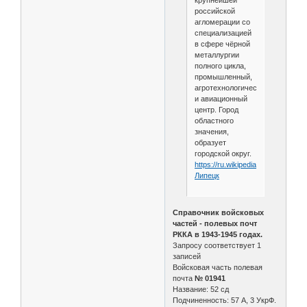
российской
агломерации со
специализацией
в сфере чёрной
металлургии
полного цикла,
промышленный,
агротехнологический
и авиационный
центр. Город
областного
значения,
образует
городской округ.
https://ru.wikipedia.org/wiki/
Липецк
Справочник войсковых
частей - полевых почт
РККА в 1943-1945 годах.
Запросу соответствует 1
записей
Войсковая часть полевая
почта
№ 01941
Название: 52 сд
Подчиненность: 57 А, 3 УкрФ.