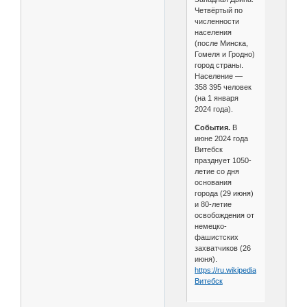
Четвёртый по
численности
населения
(после Минска,
Гомеля и Гродно)
город страны.
Население —
358 395 человек
(на 1 января
2024 года).
События.
В
июне 2024 года
Витебск
празднует 1050-
летие со дня
основания
города (29 июня)
и 80-летие
освобождения от
немецко-
фашистских
захватчиков (26
июня).
https://ru.wikipedia.org/wiki/
Витебск