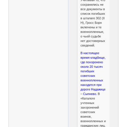
сохранились не
все документы в
список погибших
в шталаге 302 (II
H), Гросс Борн
включены и те
военнопленные,
о чьей судьбе
нет достоверных
сведений.
В настоящее
время кладбище,
где похоронено
около 20 тысяч
погибших
советских
военнопленных
находится при
дороге Надажице
– Сыпнево.
В
«Каталоге
учтенных
захоронений
советских
воинов,
военнопленных и
гражданских лиц,