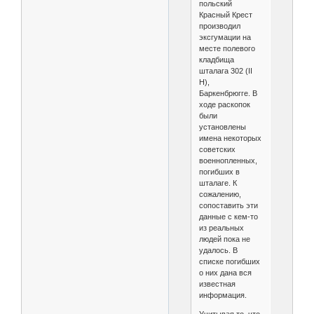
польский
Красный Крест
производил
эксгумации на
месте полевого
кладбища
шталага 302 (II
H),
Баркенбрюгге. В
ходе раскопок
были
установлены
имена некоторых
советских
военнопленных,
погибших в
шталаге. К
сожалению,
сопоставить эти
данные с кем-то
из реальных
людей пока не
удалось. В
списке погибших
о них дана вся
известная
информация.
Учитывая то, что