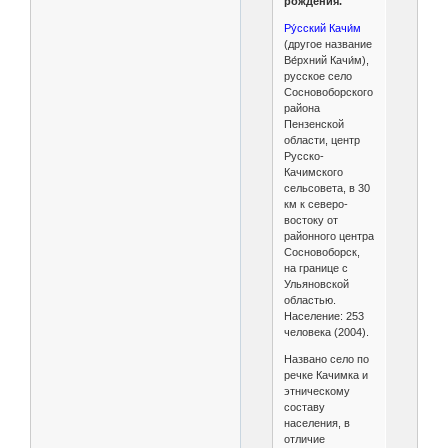
рождения.
Ру́сский Качи́м
(другое название
Ве́рхний Качи́м),
русское село
Coсновоборского
района
Пензенской
области, центр
Русско-
Качимского
сельсовета, в 30
км к северо-
востоку от
районного центра
Сосновоборск,
на границе с
Ульяновской
областью.
Население: 253
человека (2004).
Названо село по
речке Качимка и
этническому
составу
населения, в
отличие