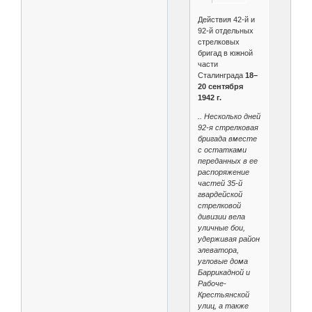
Действия 42-й и
92-й отдельных
стрелковых
бригад в южной
части
Сталинграда
18–
20 сентября
1942 г.
.. Несколько дней
92-я стрелковая
бригада вместе
с остатками
переданных в ее
распоряжение
частей 35-й
гвардейской
стрелковой
дивизии вела
уличные бои,
удерживая район
элеватора,
угловые дома
Баррикадной и
Рабоче-
Крестьянской
улиц, а также