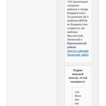
«Об организации
городских
районов в городе
Владивостоке».
По решению ЦК и
крайкома ВКП(б)
во Владивостоке
создаются три
райкома:
Фрунзенский,
Ленинский и
Ворошиловский
райком
.
https://ru.wikipedia.org/wiki/
Ленинский_район_
(Владивосток
Подвиг
морской
пехоты. «Стой
насмерть!»
«За
Волгой
для
нас