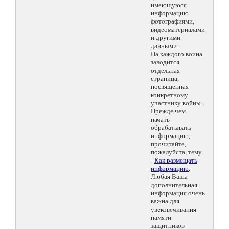
имеющуюся
информацию
фотографиями,
видеоматериалами
и другими
данными.
На каждого воина
заводится
отдельная
страница,
посвященная
конкретному
участнику войны.
Прежде чем
начать
обрабатывать
информацию,
прочитайте,
пожалуйста, тему
-
Как размещать
информацию
.
Любая Ваша
дополнительная
информация очень
важна для
увековечивания
памяти
защитников