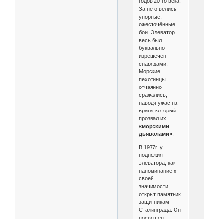
годов 20-го века.
За него велись
упорные,
ожесточённые
бои. Элеватор
весь был
буквально
изрешечен
снарядами.
Морские
пехотинцы
отчаянно
сражались,
наводя ужас на
врага, который
прозвал их
«морскими
дьяволами»
.
В 1977г. у
подножия
элеватора, как
напоминание о
своей
значимости,
открыт памятник
защитникам
Сталинграда. Он
посвящен