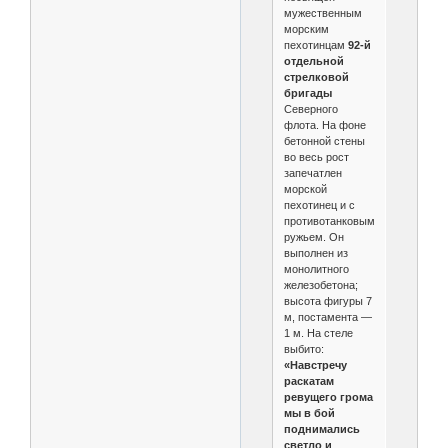
мужественным
морским
пехотинцам
92-й
отдельной
стрелковой
бригады
Северного
флота. На фоне
бетонной стены
во весь рост
запечатлен
морской
пехотинец и с
противотанковым
ружьем. Он
выполнен из
монолитного
железобетона;
высота фигуры 7
м, постамента —
1 м. На стеле
выбито:
«Навстречу
раскатам
ревущего грома
мы в бой
поднимались
светло и