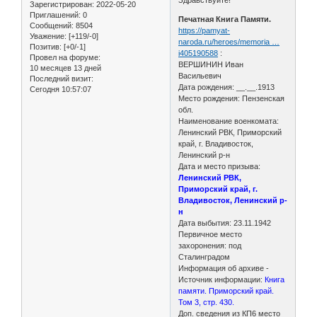
Зарегистрирован
: 2022-05-20
Приглашений:
0
Печатная Книга Памяти.
Сообщений:
8504
https://pamyat-
Уважение:
[+119/-0]
naroda.ru/heroes/memoria …
Позитив:
[+0/-1]
i405190588
:
Провел на форуме:
ВЕРШИНИН Иван
10 месяцев 13 дней
Васильевич
Последний визит:
Дата рождения: __.__.1913
Сегодня 10:57:07
Место рождения: Пензенская
обл.
Наименование военкомата:
Ленинский РВК, Приморский
край, г. Владивосток,
Ленинский р-н
Дата и место призыва:
Ленинский РВК,
Приморский край, г.
Владивосток, Ленинский р-
н
Дата выбытия: 23.11.1942
Первичное место
захоронения: под
Сталинградом
Информация об архиве -
Источник информации:
Книга
памяти. Приморский край.
Том 3, стр. 430.
Доп. сведения из КП6 место