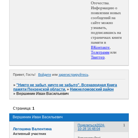
Отечества.
Информацию о
появлении новых
сообщений на
сайте можно
узнавать,
подписавшись на
страничках книги
памяти в
ВКонтакте
,
Телеграмм
или
Твиттер
.
Привет, Гость!
Войдите
или
зарегистрируйтесь
.
»
"Никто не забыт, ничто не забыто". Всенародная Книга
памяти Пензенской области.
»
Нижнеломовский район
»
Вершинин Иван Васильевич
Страница:
1
Вершинин Иван Васильевич
Поделиться
2024-
1
Легошина Валентина
10-28 16:48:04
Активный участник
Здравствуйте!