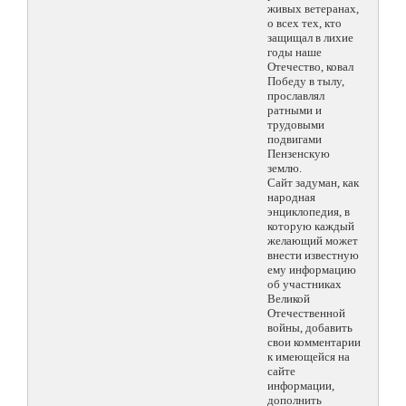
живых ветеранах,
о всех тех, кто
защищал в лихие
годы наше
Отечество, ковал
Победу в тылу,
прославлял
ратными и
трудовыми
подвигами
Пензенскую
землю.
Сайт задуман, как
народная
энциклопедия, в
которую каждый
желающий может
внести известную
ему информацию
об участниках
Великой
Отечественной
войны, добавить
свои комментарии
к имеющейся на
сайте
информации,
дополнить