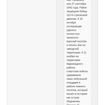
они 27 сентября
1942 года. Район
защищали бойцы
112-й стрелковой
дивизии. К 18
октября
гитлеровцам
удалось
полностью
захватить
верхний посёлок
и начать бои на
заводской
территории. К 11
ноября на
территории
баррикадного
района
советские войска
удерживали
лишь небольшой
плацдарм в
районе нижнего
посёлка, который
вошёл в историю
как остров
Людникова.
Отсюда 21