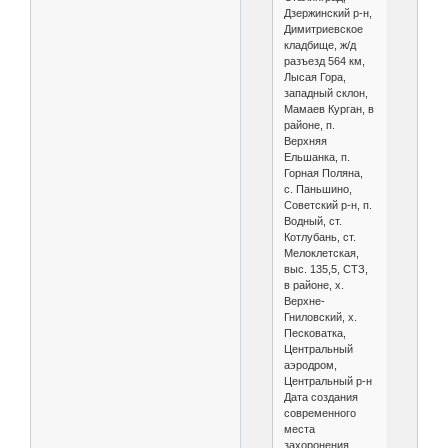
Дзержинский р-н,
Димитриевское
кладбище, ж/д
разъезд 564 км,
Лысая Гора,
западный склон,
Мамаев Курган, в
районе, п.
Верхняя
Ельшанка, п.
Горная Поляна,
с. Паньшино,
Советский р-н, п.
Водный, ст.
Котлубань, ст.
Мелоклетская,
выс. 135,5, СТЗ,
в районе, х.
Верхне-
Гниловский, х.
Песковатка,
Центральный
аэродром,
Центральный р-н
Дата создания
современного
места
захоронения