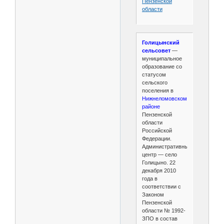
Пензенской
области
Голицынский
сельсовет
—
муниципальное
образование со
статусом
сельского
поселения в
Нижнеломовском
районе
Пензенской
области
Российской
Федерации.
Административный
центр — село
Голицыно. 22
декабря 2010
года в
соответствии с
Законом
Пензенской
области № 1992-
ЗПО в состав