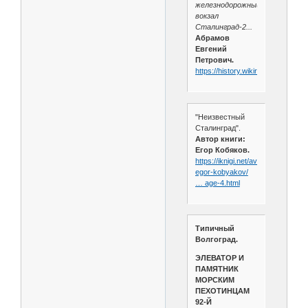
железнодорожный
вокзал
Сталинград-2...
Абрамов
Евгений
Петрович.
https://history.wikireading.ru/287
"Неизвестный
Сталинград".
Автор книги:
Егор Кобяков.
https://iknigi.net/avtor-
egor-kobyakov/
… age-4.html
Типичный
Волгоград.
ЭЛЕВАТОР И
ПАМЯТНИК
МОРСКИМ
ПЕХОТИНЦАМ
92-Й