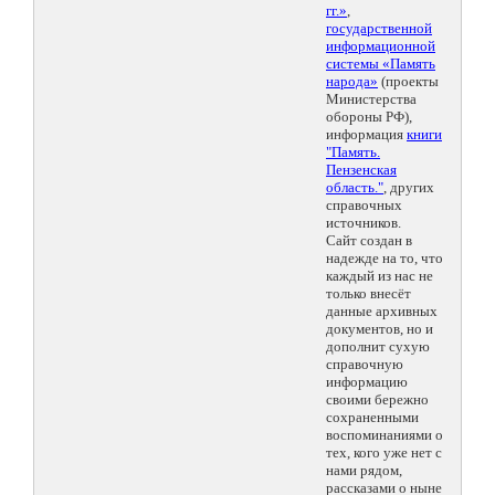
гг.»
,
государственной
информационной
системы «Память
народа»
(проекты
Министерства
обороны РФ),
информация
книги
"Память.
Пензенская
область."
, других
справочных
источников.
Сайт создан в
надежде на то, что
каждый из нас не
только внесёт
данные архивных
документов, но и
дополнит сухую
справочную
информацию
своими бережно
сохраненными
воспоминаниями о
тех, кого уже нет с
нами рядом,
рассказами о ныне