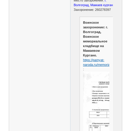
Место захоронения:
г.
Волгоград, Мамаев курган
Захоронение: 260278397
Воинское
захоронение: г.
Волгоград,
Воинское
мемориальное
кладбище на
Мамаевом
Кургане.
https://pamyat-
naroda.ru/memorial/burial/901123
: