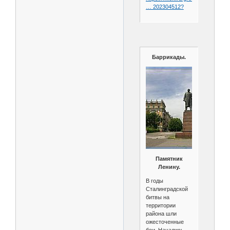
… 202304512?
Баррикады.
Памятник
Ленину.
В годы
Сталинградской
битвы на
территории
района шли
ожесточенные
бои. Начались