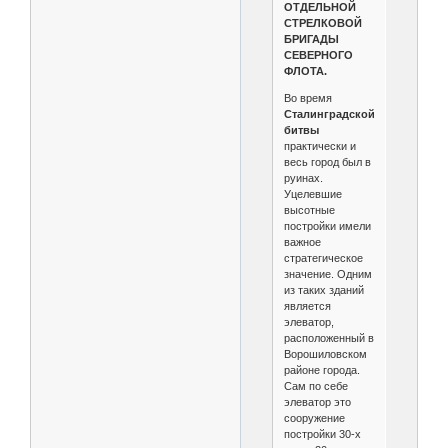
ОТДЕЛЬНОЙ
СТРЕЛКОВОЙ
БРИГАДЫ
СЕВЕРНОГО
ФЛОТА.
Во время
Сталинградской
битвы
практически и
весь город был в
руинах.
Уцелевшие
высотные
постройки имели
важное
стратегическое
значение. Одним
из таких зданий
является
элеватор,
расположенный в
Ворошиловском
районе города.
Сам по себе
элеватор это
сооружение
постройки 30-х