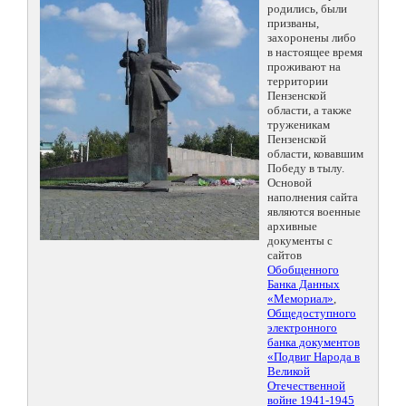
родились, были
призваны,
захоронены либо
в настоящее время
проживают на
территории
Пензенской
области, а также
труженикам
Пензенской
области, ковавшим
Победу в тылу.
Основой
наполнения сайта
являются военные
архивные
документы с
сайтов
Обобщенного
Банка Данных
«Мемориал»
,
Общедоступного
электронного
банка документов
«Подвиг Народа в
Великой
Отечественной
войне 1941-1945