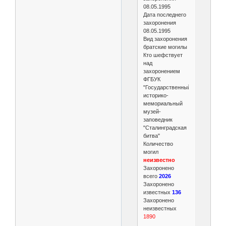
08.05.1995
Дата последнего
захоронения
08.05.1995
Вид захоронения
братские могилы
Кто шефствует
над
захоронением
ФГБУК
"Государственный
историко-
мемориальный
музей-
заповедник
"Сталинградская
битва"
Количество
могил
неизвестно
Захоронено
всего
2026
Захоронено
известных
136
Захоронено
неизвестных
1890