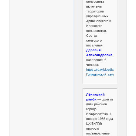
сельсовета
включены
территории
упраздненных
Аршиновского и
Ивинского
сельсоветов.
Состав
сельского
поселения:
Деревня
Александровка
,
население: 6
человек.
https://ru.wikipedia.org/wiki/
Голицынский_сельсовет_
(Пенз
Ле́нинский
райо́н
— один из
пяти районов
города
Владивостока. 4
января 1936 года
ЦК ВКП(б)
приняло
постановление