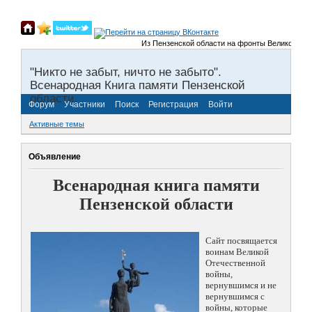
Из Пензенской области на фронты Великой Отечеств
"Никто не забыт, ничто не забыто".
Всенародная Книга памяти Пензенской
области.
Форум
Участники
Поиск
Регистрация
Войти
Активные темы
Объявление
Всенародная книга памяти
Пензенской области
Сайт посвящается
воинам Великой
Отечественной
войны,
вернувшимся и не
вернувшимся с
войны, которые