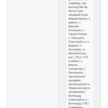
кладбище, ж/д
разъезд 564 км,
Лысая Гора,
западный склон,
Мамаев Курган, в
районе, п.
Верхняя
Ельшанка, п.
Горная Поляна,
с. Паньшино,
Советский р-н, п.
Водный, ст.
Котлубань, ст.
Мелоклетская,
выс. 135,5, СТЗ,
в районе, х.
Верхне-
Гниловский, х.
Песковатка,
Центральный
аэродром,
Центральный р-н
Первичное место
захоронения г.
Волгоград,
Советский р-н, г.
Волгоград, ТЗР, г.
Сталинград,