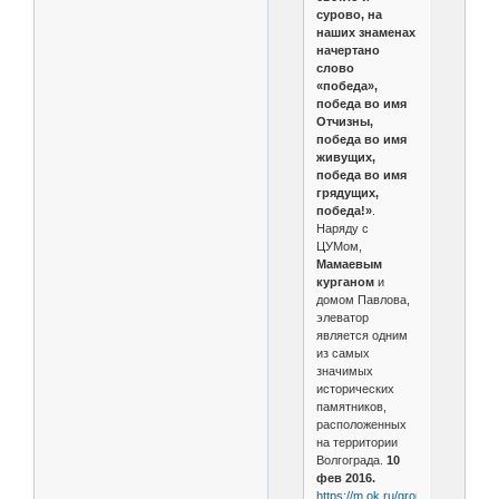
сурово, на
наших знаменах
начертано
слово
«победа»,
победа во имя
Отчизны,
победа во имя
живущих,
победа во имя
грядущих,
победа!»
.
Наряду с
ЦУМом,
Мамаевым
курганом
и
домом Павлова,
элеватор
является одним
из самых
значимых
исторических
памятников,
расположенных
на территории
Волгограда.
10
фев 2016.
https://m.ok.ru/group/5408693524