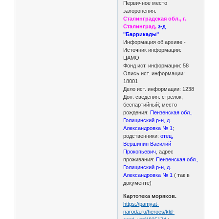
Первичное место
захоронения:
Сталинградская обл., г.
Сталинград,
з-д
"Баррикады"
Информация об архиве -
Источник информации:
ЦАМО
Фонд ист. информации: 58
Опись ист. информации:
18001
Дело ист. информации: 1238
Доп. сведения: стрелок;
беспартийный; место
рождения:
Пензенская обл.,
Голицинский р-н, д.
Александровка № 1
;
родственники:
отец,
Вершинин Василий
Прокопьевич
, адрес
проживания:
Пензенская обл.,
Голицинский р-н, д.
Александровка № 1
( так в
документе)
Картотека моряков.
https://pamyat-
naroda.ru/heroes/kld-