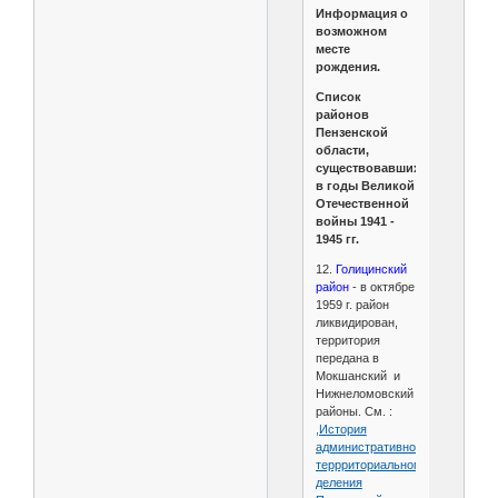
Информация о
возможном
месте
рождения.
Список
районов
Пензенской
области,
существовавших
в годы Великой
Отечественной
войны 1941 -
1945 гг.
12.
Голицинский
район
- в октябре
1959 г. район
ликвидирован,
территория
передана в
Мокшанский и
Нижнеломовский
районы. См. :
,История
административно-
террриториального
деления