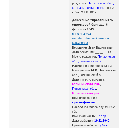
рождения:
Пензенская обл., д.
Старая Александровка
; погиб
в бою 23.11.1942.
Донесение Управления 92
стрелковой бригады 6
февраля 1943.
https://pamyat-
naroda.ru/heroes/memoria …
nie6788853
:
Вершинин Иван Васильевич
Дата рождения: __.__.1913
Место рождения:
Пензенская
обл., Голицинский р-н
Наименование военкомата:
Голицинский РВК, Пензенская
обл., Голицинский р-н
Дата и место призыва:
Голицинский РВК
,
Пензенская обл.
,
Голицинский р-н
Воинское звание:
краснофлотец
Последнее место службы: 92
сбр
Воинская часть:
92 сбр
Дата выбытия:
19.11.1942
Причина выбытия:
убит