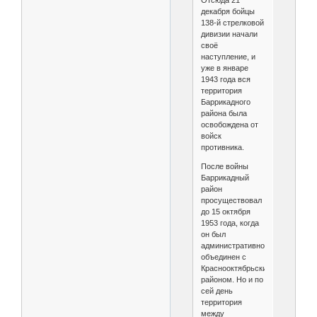
декабря бойцы
138-й стрелковой
дивизии начали
своё
наступление, и
уже в январе
1943 года вся
территория
Баррикадного
района была
освобождена от
войск
противника.
После войны
Баррикадный
район
просуществовал
до 15 октября
1953 года, когда
он был
административно
объединен с
Краснооктябрьским
районом. Но и по
сей день
территория
между