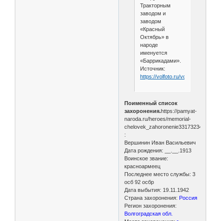
Тракторным
заводом и
заводом
«Красный
Октябрь» в
народе
именуется
«Баррикадами».
Источник:
https://volfoto.ru/volgograd/barrika
Поименный список
захоронения.
https://pamyat-
naroda.ru/heroes/memorial-
chelovek_zahoronenie33173234
:
Вершинин Иван Васильевич
Дата рождения: __.__.1913
Воинское звание:
красноармеец
Последнее место службы: 3
осб 92 осбр
Дата выбытия: 19.11.1942
Страна захоронения:
Россия
Регион захоронения:
Волгоградская обл.