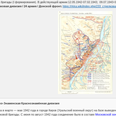
бригады (I формирования). В действующей армии:12.05.1942-07.02.1943; 09.07.1943-0
ковая дивизия / 24 армия / Донской фронт.
https://rkka.wiki/index.php/233_стрелко
ско-Знаменская Краснознамённая дивизия
 в марте — мае 1942 года в городе Киров (Уральский военный округ) на базе выведе
лковой бригады. С июня по август 1942 года соединение было в составе
Московской зо