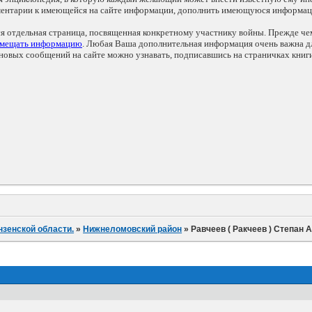
мментарии к имеющейся на сайте информации, дополнить имеющуюся информа
ся отдельная страница, посвященная конкретному участнику войны. Прежде ч
змещать информацию
. Любая Ваша дополнительная информация очень важна дл
овых сообщений на сайте можно узнавать, подписавшись на страничках книг
нзенской области.
»
Нижнеломовский район
»
Равчеев ( Ракчеев ) Степан 