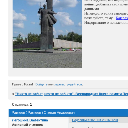
войны, добавить свои ко
данными.
На каждого воина заводит
пожалуйста, тему -
Как ра
Информацию о появлении н
Привет, Гость!
Войдите
или
зарегистрируйтесь
.
»
"Никто не забыт, ничто не забыто". Всенародная Книга памяти Пе
Страница:
1
Равчеев ( Ракчеев ) Степан Андреевич
Легошина Валентина
Поделиться
2025-03-28 16:36:01
Активный участник