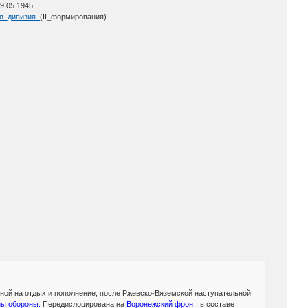
9.05.1945
вая_дивизия_
(II_формирования)
нной на отдых и пополнение, после Ржевско-Вяземской наступательной
ны обороны.
Передислоцирована на
Воронежский фронт,
в составе