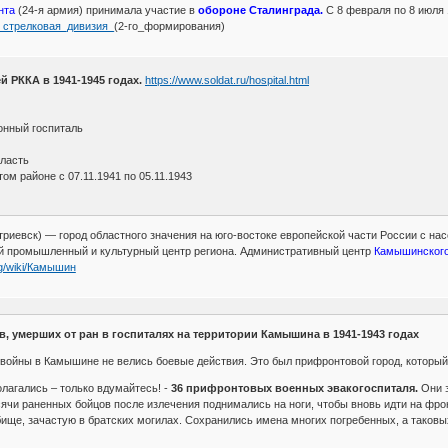
нта
(24-я армия) принимала участие в
обороне Сталинграда.
С 8 февраля по 8 июля 
3-я_стрелковая_дивизия_
(2-го_формирования)
 РККА в 1941-1945 годах.
https://www.soldat.ru/hospital.html
онный госпиталь
бласть
ом районе с 07.11.1941 по 05.11.1943
риевск) — город областного значения на юго-востоке европейской части России с нас
 промышленный и культурный центр региона. Административный центр
Камышинского
org/wiki/Камышин
, умерших от ран в госпиталях на территории Камышина в 1941-1943 годах
войны в Камышине не велись боевые действия. Это был прифронтовой город, который
лагались – только вдумайтесь! -
36 прифронтовых военных эвакогоспиталя.
Они з
ячи раненных бойцов после излечения поднимались на ноги, чтобы вновь идти на фронт
ище, зачастую в братских могилах. Сохранились имена многих погребенных, а таковых