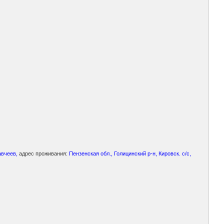
авчеев,
адрес проживания:
Пензенская обл., Голицинский р-н, Кировск. с/с,