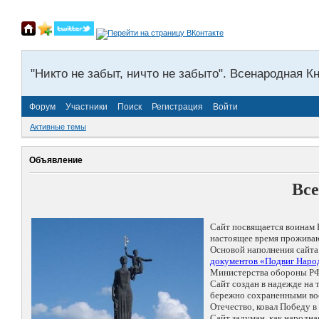
"Никто не забыт, ничто не забыто". Всенародная К
Форум
Участники
Поиск
Регистрация
Войти
Активные темы
Объявление
Все
Сайт посвящается воинам 
настоящее время проживаю
Основой наполнения сайта
документов «Подвиг Народ
Министерства обороны РФ
Сайт создан в надежде на
бережно сохраненными восп
Отечество, ковал Победу 
Сайт задуман, как народн