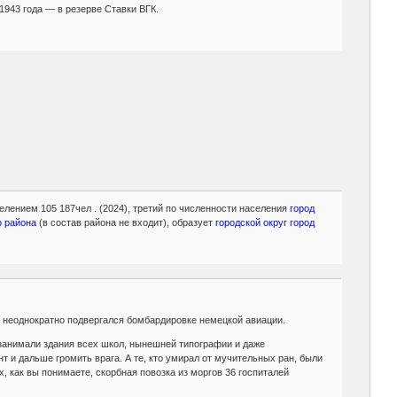
1943 года — в резерве Ставки ВГК.
елением 105 187чел . (2024), третий по численности населения
город
 района
(в состав района не входит), образует
городской округ город
 неоднократно подвергался бомбардировке немецкой авиации.
анимали здания всех школ, нынешней типографии и даже
 и дальше громить врага. А те, кто умирал от мучительных ран, были
, как вы понимаете, скорбная повозка из моргов 36 госпиталей