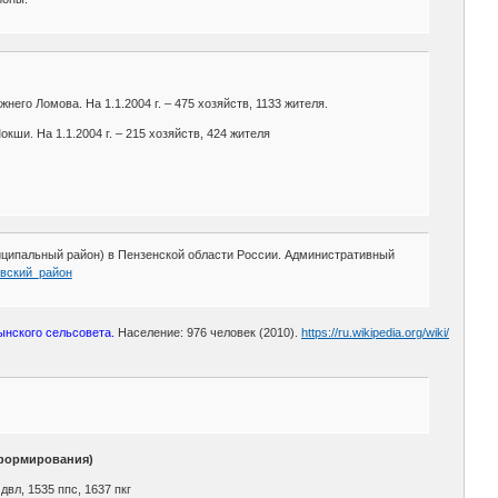
него Ломова. На 1.1.2004 г. – 475 хозяйств, 1133 жителя.
кши. На 1.1.2004 г. – 215 хозяйств, 424 жителя
ципальный район) в Пензенской области России. Административный
мовский_район
ынского сельсовета.
Население: 976 человек (2010).
https://ru.wikipedia.org/wiki/
 формирования)
 двл, 1535 ппс, 1637 пкг