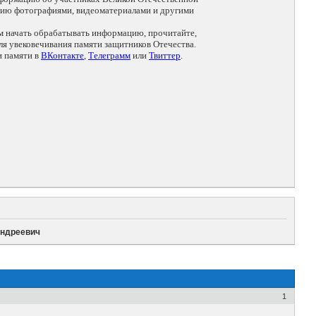
цию фотографиями, видеоматериалами и другими
ем начать обрабатывать информацию, прочитайте,
я увековечивания памяти защитников Отечества.
и памяти в
ВКонтакте
,
Телеграмм
или
Твиттер
.
Андреевич
1