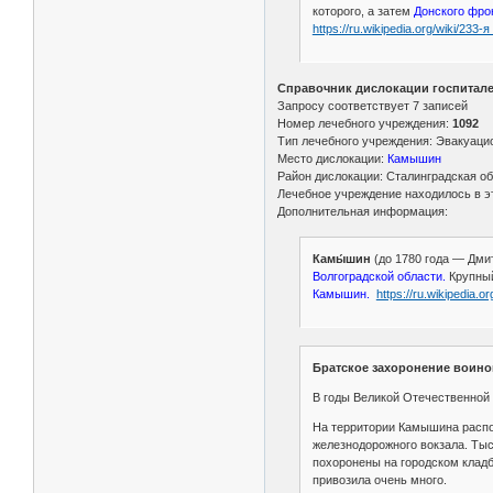
которого, а затем
Донского фро
https://ru.wikipedia.org/wiki/23
Справочник дислокации госпиталей
Запросу соответствует 7 записей
Номер лечебного учреждения:
1092
Тип лечебного учреждения: Эвакуаци
Место дислокации:
Камышин
Район дислокации: Сталинградская о
Лечебное учреждение находилось в эт
Дополнительная информация:
Камы́шин
(до 1780 года — Дмит
Волгоградской области.
Крупный
Камышин.
https://ru.wikipedia.
Братское захоронение воинов
В годы Великой Отечественной 
На территории Камышина распо
железнодорожного вокзала. Тыс
похоронены на городском кладб
привозила очень много.