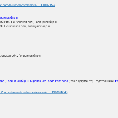
at-naroda.ru/heroes/memoria … l60407152/
лицинский р-н
й РВК, Пензенская обл., Голицинский р-н
К, Пензенская обл., Голицинский р-н
зенская обл., Голицинский р-н
бл., Голицинский р-н, Кировск. с/с, село Равчеево
( так в документе). Родственники:
Р
s://pamyat-naroda.ru/heroes/memoria … 1910676045
: