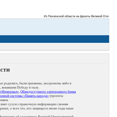
Из Пензенской области на фронты Великой Отечественной 
асти
ые родились, были призваны, захоронены либо в
, ковавшим Победу в тылу.
 «Мемориал»
,
Общедоступного электронного банка
онной системы «Память народа»
(проекты
ников.
дополнит сухую справочную информацию своими
анах, о всех тех, кто защищал в лихие годы наше
нформацию об участниках Великой Отечественной