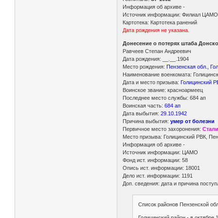
Информация об архиве -
Источник информации: Филиал ЦАМО 
Картотека: Картотека ранений
Дата рождения не указана.
Донесение о потерях штаба Донско
Равчеев Степан Андреевич
Дата рождения: __.__.1904
Место рождения:
Пензенская обл., Го
Наименование военкомата: Голицински
Дата и место призыва:
Голицинский РВ
Воинское звание: красноармеец
Последнее место службы: 684 ап
Воинская часть:
684 ап
Дата выбытия:
29.10.1942
Причина выбытия:
умер от болезни
Первичное место захоронения:
Стали
Место призыва: Голицинский РВК, Пен
Информация об архиве -
Источник информации: ЦАМО
Фонд ист. информации: 58
Опись ист. информации: 18001
Дело ист. информации: 1191
Доп. сведения: дата и причина поступ
Список районов Пензенской обл
Голицинский район - в октябре