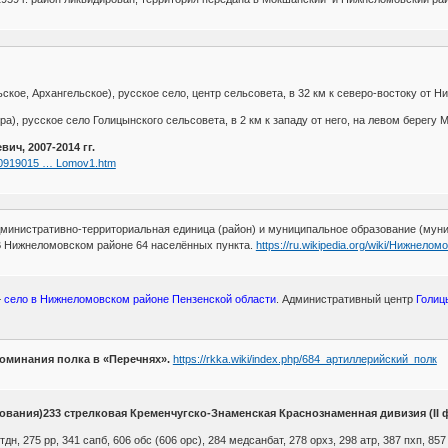
кое, Архангельское), русское село, центр сельсовета, в 32 км к северо-востоку от Ниж
а), русское село Голицынского сельсовета, в 2 км к западу от него, на левом берегу Мо
ич, 2007-2014 гг.
200919015 … Lomov1.htm
инистративно-территориальная единица (район) и муниципальное образование (муни
 Нижнеломовском районе 64 населённых пункта.
https://ru.wikipedia.org/wiki/Нижнело
—
село в Нижнеломовском районе Пензенской области
. Административный центр
Голиц
поминания полка в «Перечнях».
https://rkka.wiki/index.php/684_артиллерийский_полк
рования)233 стрелковая Кременчугско-Знаменская Краснознаменная дивизия (II
дн, 275 рр, 341 сапб, 606 обс (606 орс), 284 медсанбат, 278 орхз, 298 атр, 387 пхп, 857