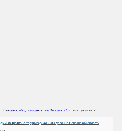
с:
Пензенск. обл., Голицинск. р-н, Кировск. с/с
( так в документе).
административно-террриториального деления Пензенской области
йоны.