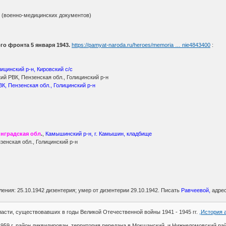
(военно-медицинских документов)
го фронта 5 января 1943.
https://pamyat-naroda.ru/heroes/memoria … nie4843400
:
лицинский р-н, Кировский с/с
й РВК, Пензенская обл., Голицинский р-н
К, Пензенская обл., Голицинский р-н
нградская обл
.
,
Камышинский р-н, г. Камышин, кладбище
зенская обл., Голицинский р-н
ления: 25.10.1942 дизентерия; умер от дизентерии 29.10.1942. Писать
Равчеевой,
адре
асти, существовавших в годы Великой Отечественной войны 1941 - 1945 гг.
,История 
 1959 г. район ликвидирован, территория передана в Мокшанский и Нижнеломовский ра