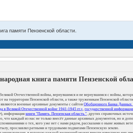
нига памяти Пензенской области.
народная книга памяти Пензенской обл
Великой Отечественной войны, вернувшимся и не вернувшимся с войны, котор
т на территории Пензенской области, а также труженикам Пензенской области
 являются военные архивные документы с сайтов
Обобщенного Банка Данных
а в Великой Отечественной войне 1941-1945 гг.»
,
государственной информаци
), информация
книги "Память. Пензенская область."
, других справочных источ
 то, что каждый из нас не только внесёт данные архивных документов, но и 
оминаниями о тех, кого уже нет с нами рядом, рассказами о ныне живых ветер
в тылу, прославлял ратными и трудовыми подвигами Пензенскую землю.
ая энциклопедия, в которую каждый желающий может внести известную ему и