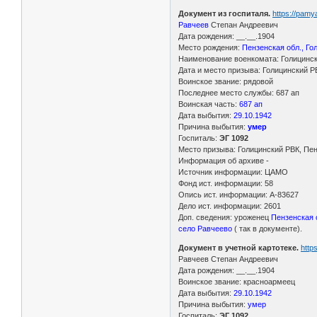
Документ из госпиталя.
https://pamy
Равчеев
Степан Андреевич
Дата рождения: __.__.1904
Место рождения:
Пензенская обл., Го
Наименование военкомата: Голицински
Дата и место призыва: Голицинский РВ
Воинское звание: рядовой
Последнее место службы: 687 ап
Воинская часть:
687 ап
Дата выбытия:
29.10.1942
Причина выбытия:
умер
Госпиталь:
ЭГ 1092
Место призыва: Голицинский РВК, Пен
Информация об архиве -
Источник информации: ЦАМО
Фонд ист. информации: 58
Опись ист. информации: А-83627
Дело ист. информации: 2601
Доп. сведения: уроженец
Пензенская о
село Равчеево
( так в документе).
Документ в учетной картотеке.
http
Равчеев Степан Андреевич
Дата рождения: __.__.1904
Воинское звание: красноармеец
Дата выбытия:
29.10.1942
Причина выбытия:
умер
Госпиталь:
ЭГ 1092