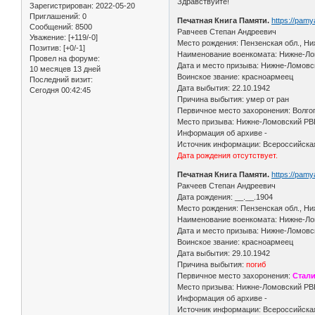
Здравствуйте!
Зарегистрирован
: 2022-05-20
Приглашений:
0
Печатная Книга Памяти.
https://pam
Сообщений:
8500
Равчеев Степан Андреевич
Уважение:
[+119/-0]
Место рождения: Пензенская обл., Ни
Позитив:
[+0/-1]
Наименование военкомата: Нижне-Лом
Провел на форуме:
Дата и место призыва: Нижне-Ломовс
10 месяцев 13 дней
Воинское звание: красноармеец
Последний визит:
Дата выбытия: 22.10.1942
Сегодня 00:42:45
Причина выбытия: умер от ран
Первичное место захоронения: Волгог
Место призыва: Нижне-Ломовский РВК
Информация об архиве -
Источник информации: Всероссийская
Дата рождения отсутствует.
Печатная Книга Памяти.
https://pam
Ракчеев Степан Андреевич
Дата рождения: __.__.1904
Место рождения: Пензенская обл., Н
Наименование военкомата: Нижне-Лом
Дата и место призыва: Нижне-Ломовс
Воинское звание: красноармеец
Дата выбытия: 29.10.1942
Причина выбытия:
погиб
Первичное место захоронения:
Стали
Место призыва: Нижне-Ломовский РВК
Информация об архиве -
Источник информации: Всероссийская